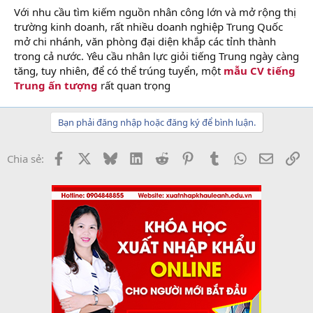
Với nhu cầu tìm kiếm nguồn nhân công lớn và mở rộng thị
trường kinh doanh, rất nhiều doanh nghiệp Trung Quốc
mở chi nhánh, văn phòng đại diện khắp các tỉnh thành
trong cả nước. Yêu cầu nhân lực giỏi tiếng Trung ngày càng
tăng, tuy nhiên, để có thể trúng tuyển, một
mẫu CV tiếng
Trung ấn tượng
rất quan trọng
Bạn phải đăng nhập hoặc đăng ký để bình luận.
Facebook
X
Bluesky
LinkedIn
Reddit
Pinterest
Tumblr
WhatsApp
Email
Li
Chia sẻ: