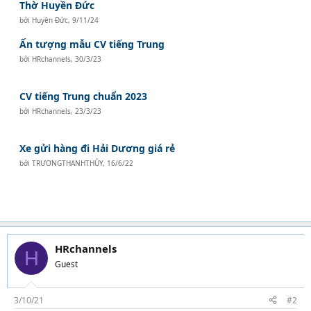
Thờ Huyền Đức
bởi
Huyền Đức
,
9/11/24
Ấn tượng mẫu CV tiếng Trung
bởi
HRchannels
,
30/3/23
CV tiếng Trung chuẩn 2023
bởi
HRchannels
,
23/3/23
Xe gửi hàng đi Hải Dương giá rẻ
bởi
TRƯƠNGTHANHTHỦY
,
16/6/22
HRchannels
H
Guest
3/10/21
#2