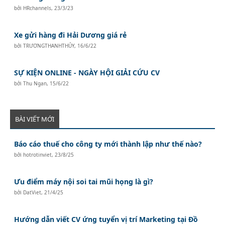
bởi
HRchannels
,
23/3/23
Xe gửi hàng đi Hải Dương giá rẻ
bởi
TRƯƠNGTHANHTHỦY
,
16/6/22
SỰ KIỆN ONLINE - NGÀY HỘI GIẢI CỨU CV
bởi
Thu Ngan
,
15/6/22
BÀI VIẾT MỚI
Báo cáo thuế cho công ty mới thành lập như thế nào?
bởi
hotrotinviet
,
23/8/25
Ưu điểm máy nội soi tai mũi họng là gì?
bởi
DatViet
,
21/4/25
Hướng dẫn viết CV ứng tuyển vị trí Marketing tại Đồ