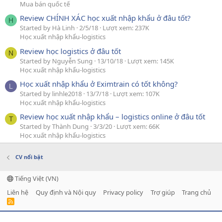
Mua bán quốc tế
Review CHÍNH XÁC học xuất nhập khẩu ở đâu tốt?
H
Started by Hà Linh
2/5/18
Lượt xem: 237K
Học xuất nhập khẩu-logistics
Review học logistics ở đâu tốt
N
Started by Nguyễn Sung
13/10/18
Lượt xem: 145K
Học xuất nhập khẩu-logistics
Học xuất nhập khẩu ở Eximtrain có tốt không?
L
Started by linhle2018
13/7/18
Lượt xem: 107K
Học xuất nhập khẩu-logistics
Review học xuất nhập khẩu – logistics online ở đâu tốt
T
Started by Thành Dung
3/3/20
Lượt xem: 66K
Học xuất nhập khẩu-logistics
CV nổi bật
Tiếng Việt (VN)
Liên hệ
Quy định và Nội quy
Privacy policy
Trợ giúp
Trang chủ
R
S
S