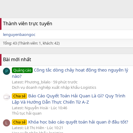
Thành viên trực tuyến
lenguyenbaongoc
Tổng: 43 (Thành viên: 1, khách: 42)
Bài mới nhất
Công tắc dòng chảy hoạt động theo nguyên lý
Quảng cáo
P
nào?
Latest: Phương_bilalo
59 phút trước
Dịch vụ doanh nghiệp xuất nhập khẩu-Logistics
Báo Cáo Quyết Toán Hải Quan Là Gì? Quy Trình
Chia sẻ
Lập Và Hướng Dẫn Thực Chiến Từ A-Z
Latest: Nguyễn Hoài
Lúc 10:46
Thủ tục hải quan
Khóa học báo cáo quyết toán hải quan ở đâu tốt?
Chia sẻ
L
Latest: Lê Thị Hiền
Lúc 10:21
Học xuất nhập khẩu-logistics