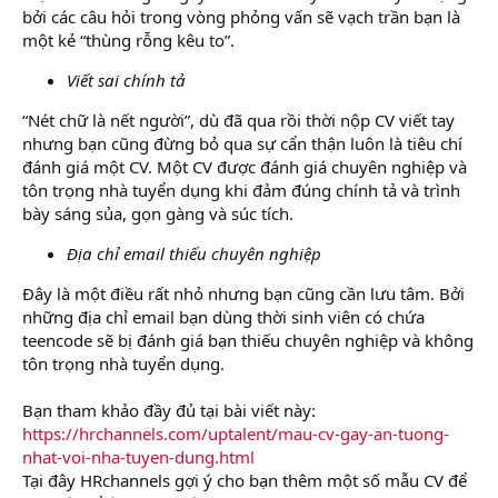
bởi các câu hỏi trong vòng phỏng vấn sẽ vạch trần bạn là
một kẻ “thùng rỗng kêu to”.
Viết sai chính tả
“Nét chữ là nết người”, dù đã qua rồi thời nộp CV viết tay
nhưng bạn cũng đừng bỏ qua sự cẩn thận luôn là tiêu chí
đánh giá một CV. Một CV được đánh giá chuyên nghiệp và
tôn trọng nhà tuyển dụng khi đảm đúng chính tả và trình
bày sáng sủa, gọn gàng và súc tích.
Địa chỉ email thiếu chuyên nghiệp
Đây là một điều rất nhỏ nhưng bạn cũng cần lưu tâm. Bởi
những địa chỉ email bạn dùng thời sinh viên có chứa
teencode sẽ bị đánh giá bạn thiếu chuyên nghiệp và không
tôn trọng nhà tuyển dụng.
Bạn tham khảo đầy đủ tại bài viết này:
https://hrchannels.com/uptalent/mau-cv-gay-an-tuong-
nhat-voi-nha-tuyen-dung.html
Tại đây HRchannels gợi ý cho bạn thêm một số mẫu CV để