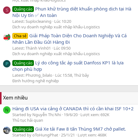
Phun khử trùng diệt khuẩn phòng dịch tại Hà
Quảng cáo
S
Nội Uy tín ✅ An toàn
Latest: Suplocleaning
Lúc 10:20
Dịch vụ doanh nghiệp xuất nhập khẩu-Logistics
Giải Pháp Toàn Diện Cho Doanh Nghiệp Và Cá
Chia sẻ
Nhân Lần Đầu Gửi Hàng Đi
Latest: Thành Vinh01
Lúc 09:50
Dịch vụ doanh nghiệp xuất nhập khẩu-Logistics
Lý do công tắc áp suất Danfoss KP1 là lựa
Quảng cáo
P
chọn phù hợp
Latest: Phương_bilalo
Lúc 15:58, Thứ bảy
Định hướng nghề nghiệp
Xem nhiều
Hàng đi USA via cảng ở CANADA thì có cần khai ISF 10+2
N
Started by Nguyễn Thị Nhi
19/6/20
Lượt xem: 692K
Thủ tục hải quan
Giá Xe tải Faw 8 tấn Thùng 9M7 chở pallet.
Quảng cáo
Started by oToHungPhat
25/1/21
Lượt xem: 468K