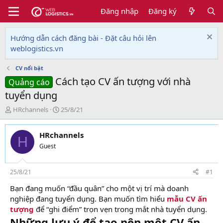
Đăng nhập
Đăng ký
Hướng dẫn cách đăng bài - Đặt câu hỏi lên
weblogistics.vn
CV nổi bật
Cách tạo CV ấn tượng với nhà
Quảng cáo
tuyển dụng
T
N
HRchannels
25/8/21
h
g
r
à
HRchannels
e
y
H
a
g
Guest
d
ử
s
i
t
25/8/21
#1
a
Bạn đang muốn “đầu quân” cho một vị trí mà doanh
r
nghiệp đang tuyển dụng. Bạn muốn tìm hiểu
mẫu CV ấn
t
e
tượng
để “ghi điểm” trọn vẹn trong mắt nhà tuyển dụng.
r
Những lưu ý để tạo nên một CV ấn