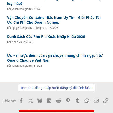
loại nào?
bởi
yenchinalogisitcs
,
9/4/26
Vận Chuyển Container Bắc Nam Uy Tín – Giải Pháp Tối
Ưu Chi Phí Cho Doanh Nghiệp
bởi
nguyenkienphat2011@gmail.
,
18/3/26
Danh Sách Các Phụ Phí Xuất Nhập Khẩu 2026
bởi
Nhân Vũ
,
28/2/26
Ưu – nhược điểm của vận chuyển hàng chính ngạch từ
Quảng Châu về Việt Nam
bởi
yenchinalogisitcs
,
5/2/26
Bạn phải đăng nhập hoặc đăng ký để bình luận.
Facebook
X
Bluesky
LinkedIn
Reddit
Pinterest
Tumblr
WhatsApp
Email
Li
Chia sẻ: