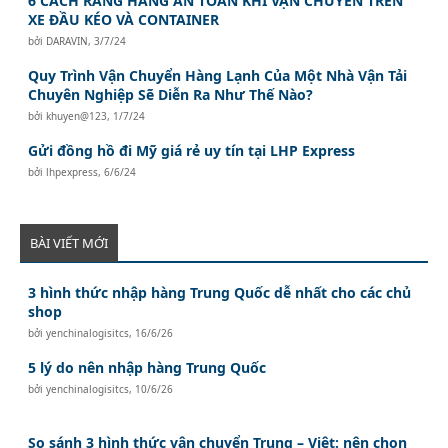
6 CÁCH RÀNG HÀNG AN TOÀN KHI VẬN CHUYỂN TRÊN
XE ĐẦU KÉO VÀ CONTAINER
bởi
DARAVIN
,
3/7/24
Quy Trình Vận Chuyển Hàng Lạnh Của Một Nhà Vận Tải
Chuyên Nghiệp Sẽ Diễn Ra Như Thế Nào?
bởi
khuyen@123
,
1/7/24
Gửi đồng hồ đi Mỹ giá rẻ uy tín tại LHP Express
bởi
lhpexpress
,
6/6/24
BÀI VIẾT MỚI
3 hình thức nhập hàng Trung Quốc dễ nhất cho các chủ
shop
bởi
yenchinalogisitcs
,
16/6/26
5 lý do nên nhập hàng Trung Quốc
bởi
yenchinalogisitcs
,
10/6/26
So sánh 3 hình thức vận chuyển Trung – Việt: nên chọn