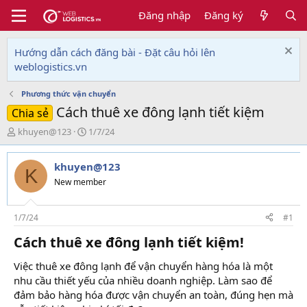
Đăng nhập
Đăng ký
Hướng dẫn cách đăng bài - Đặt câu hỏi lên
weblogistics.vn
Phương thức vận chuyển
Cách thuê xe đông lạnh tiết kiệm
Chia sẻ
T
N
khuyen@123
1/7/24
h
g
r
à
khuyen@123
e
y
K
a
g
New member
d
ử
s
i
t
1/7/24
#1
a
Cách thuê xe đông lạnh tiết kiệm!​
r
t
Việc thuê xe đông lạnh để vận chuyển hàng hóa là một
e
r
nhu cầu thiết yếu của nhiều doanh nghiệp. Làm sao để
đảm bảo hàng hóa được vận chuyển an toàn, đúng hẹn mà