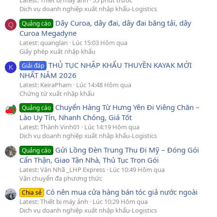
Latest: Thiết bị máy ảnh
55 phút trước
Dịch vụ doanh nghiệp xuất nhập khẩu-Logistics
Dây Curoa, dây đai, dây đai băng tải, dây
Quảng cáo
Q
Curoa Megadyne
Latest: quanglan
Lúc 15:03 Hôm qua
Giấy phép xuất nhập khẩu
THỦ TỤC NHẬP KHẨU THUYỀN KAYAK MỚI
Giải đáp
K
NHẤT NĂM 2026
Latest: KeiraPham
Lúc 14:48 Hôm qua
Chứng từ xuất nhập khẩu
Chuyển Hàng Từ Hưng Yên Đi Viêng Chăn –
Quảng cáo
Lào Uy Tín, Nhanh Chóng, Giá Tốt
Latest: Thành Vinh01
Lúc 14:19 Hôm qua
Dịch vụ doanh nghiệp xuất nhập khẩu-Logistics
Gửi Lồng Đèn Trung Thu Đi Mỹ – Đóng Gói
Quảng cáo
Cẩn Thận, Giao Tận Nhà, Thủ Tục Trọn Gói
Latest: Văn Nhã _LHP Express
Lúc 10:49 Hôm qua
Vận chuyển đa phương thức
Có nên mua cửa hàng bán tóc giả nước ngoài
Chia sẻ
Latest: Thiết bị máy ảnh
Lúc 10:29 Hôm qua
Dịch vụ doanh nghiệp xuất nhập khẩu-Logistics