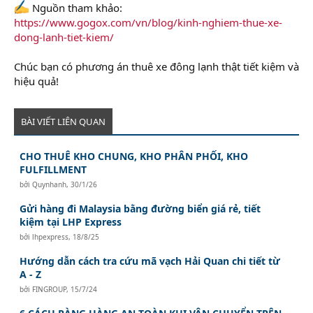
Nguồn tham khảo:
https://www.gogox.com/vn/blog/kinh-nghiem-thue-xe-
dong-lanh-tiet-kiem/
Chúc bạn có phương án thuê xe đông lạnh thật tiết kiệm và
hiệu quả!
BÀI VIẾT LIÊN QUAN
CHO THUÊ KHO CHUNG, KHO PHÂN PHỐI, KHO
FULFILLMENT
bởi
Quynhanh
,
30/1/26
Gửi hàng đi Malaysia bằng đường biển giá rẻ, tiết
kiệm tại LHP Express
bởi
lhpexpress
,
18/8/25
Hướng dẫn cách tra cứu mã vạch Hải Quan chi tiết từ
A - Z
bởi
FINGROUP
,
15/7/24