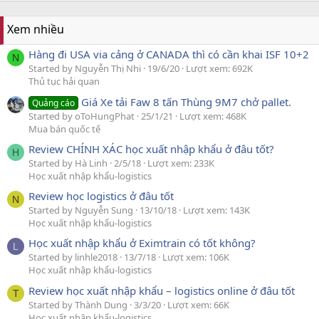
Xem nhiều
Hàng đi USA via cảng ở CANADA thì có cần khai ISF 10+2
N
Started by Nguyễn Thị Nhi
19/6/20
Lượt xem: 692K
Thủ tục hải quan
Giá Xe tải Faw 8 tấn Thùng 9M7 chở pallet.
Quảng cáo
Started by oToHungPhat
25/1/21
Lượt xem: 468K
Mua bán quốc tế
Review CHÍNH XÁC học xuất nhập khẩu ở đâu tốt?
H
Started by Hà Linh
2/5/18
Lượt xem: 233K
Học xuất nhập khẩu-logistics
Review học logistics ở đâu tốt
N
Started by Nguyễn Sung
13/10/18
Lượt xem: 143K
Học xuất nhập khẩu-logistics
Học xuất nhập khẩu ở Eximtrain có tốt không?
L
Started by linhle2018
13/7/18
Lượt xem: 106K
Học xuất nhập khẩu-logistics
Review học xuất nhập khẩu – logistics online ở đâu tốt
T
Started by Thành Dung
3/3/20
Lượt xem: 66K
Học xuất nhập khẩu-logistics