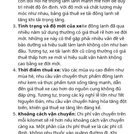
còn đòi hỏi hệ thống làm lạnh mạnh mẽ hơn để duy
trì nhiệt độ ổn định. Với độ mới và chất lượng máy
móc như nhau, bảng giá thuê xe tải đông lạnh sẽ
tăng khi tải trọng tăng.
Tình trạng và độ mới của xe
Xe đông lạnh đã qua
nhiều năm sử dụng thường có giá thuê rẻ hơn xe đời
mới. Những xe này có thể gặp phải nhiều vấn đề về
bảo dưỡng và hiệu suất làm lạnh không còn như ban
đầu. Tương tự, xe tải lạnh đời cũ cũng thường có giá
thuê thấp hơn xe mới vì hiệu suất vận hành không
cao bằng xe đời mới.
Thời điểm thuê xe:
Vào các mùa vụ cao điểm như
mùa hè, nhu cầu vận chuyển thực phẩm đông lạnh
như kem và thực phẩm tươi sống tăng mạnh, dẫn
đến giá thuê xe cao hơn do nguồn cung không đủ
đáp ứng. Tương tự, trong các kỳ nghỉ lễ lớn như Tết
Nguyên Đán, nhu cầu vận chuyển hàng hóa tăng đột
biến, khiến giá thuê xe tăng lên đáng kể.
Khoảng cách vận chuyển:
Chi phí vận chuyển trên
mỗi kilomet sẽ rẻ hơn nếu khoảng cách vận chuyển
càng xa. Một phần của chi phí thuê xe là các phí cố
định, không phụ thuộc vào quãng đường đi. Khi