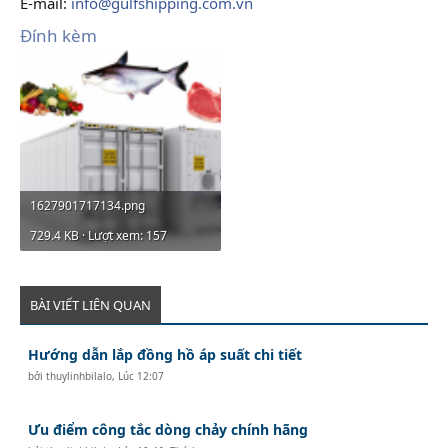
E-mail:
info@gulfshipping.com.vn
Đính kèm
1627901717134.png
729.4 KB · Lượt xem: 157
BÀI VIẾT LIÊN QUAN
Hướng dẫn lắp đồng hồ áp suất chi tiết
bởi
thuylinhbilalo
,
Lúc 12:07
Ưu điểm công tắc dòng chảy chính hãng