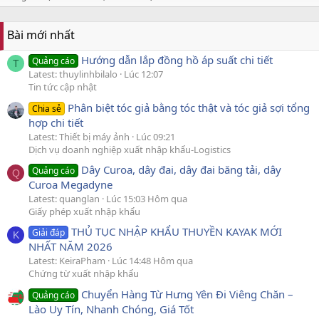
Bài mới nhất
Hướng dẫn lắp đồng hồ áp suất chi tiết
Quảng cáo
T
Latest: thuylinhbilalo
Lúc 12:07
Tin tức cập nhật
Phân biệt tóc giả bằng tóc thật và tóc giả sợi tổng
Chia sẻ
hợp chi tiết
Latest: Thiết bị máy ảnh
Lúc 09:21
Dịch vụ doanh nghiệp xuất nhập khẩu-Logistics
Dây Curoa, dây đai, dây đai băng tải, dây
Quảng cáo
Q
Curoa Megadyne
Latest: quanglan
Lúc 15:03 Hôm qua
Giấy phép xuất nhập khẩu
THỦ TỤC NHẬP KHẨU THUYỀN KAYAK MỚI
Giải đáp
K
NHẤT NĂM 2026
Latest: KeiraPham
Lúc 14:48 Hôm qua
Chứng từ xuất nhập khẩu
Chuyển Hàng Từ Hưng Yên Đi Viêng Chăn –
Quảng cáo
Lào Uy Tín, Nhanh Chóng, Giá Tốt