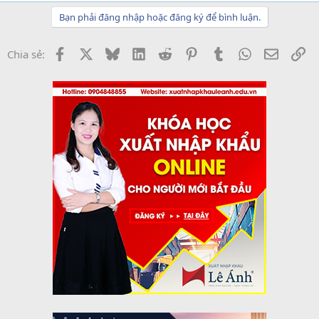
Bạn phải đăng nhập hoặc đăng ký để bình luận.
Facebook
X
Bluesky
LinkedIn
Reddit
Pinterest
Tumblr
WhatsApp
Email
Li
Chia sẻ: