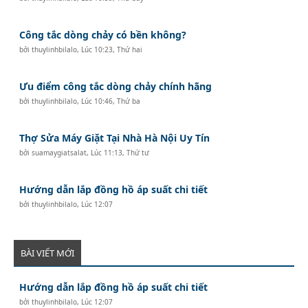
Công tắc dòng chảy có bền không?
bởi
thuylinhbilalo
,
Lúc 10:23, Thứ hai
Ưu điểm công tắc dòng chảy chính hãng
bởi
thuylinhbilalo
,
Lúc 10:46, Thứ ba
Thợ Sửa Máy Giặt Tại Nhà Hà Nội Uy Tín
bởi
suamaygiatsalat
,
Lúc 11:13, Thứ tư
Hướng dẫn lắp đồng hồ áp suất chi tiết
bởi
thuylinhbilalo
,
Lúc 12:07
BÀI VIẾT MỚI
Hướng dẫn lắp đồng hồ áp suất chi tiết
bởi
thuylinhbilalo
,
Lúc 12:07