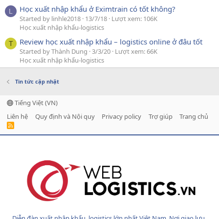
Học xuất nhập khẩu ở Eximtrain có tốt không?
L
Started by linhle2018
13/7/18
Lượt xem: 106K
Học xuất nhập khẩu-logistics
Review học xuất nhập khẩu – logistics online ở đâu tốt
T
Started by Thành Dung
3/3/20
Lượt xem: 66K
Học xuất nhập khẩu-logistics
Tin tức cập nhật
Tiếng Việt (VN)
Liên hệ
Quy định và Nội quy
Privacy policy
Trợ giúp
Trang chủ
R
S
S
Diễn đàn xuất nhập khẩu, logistics lớn nhất Việt Nam. Nơi giao lưu,