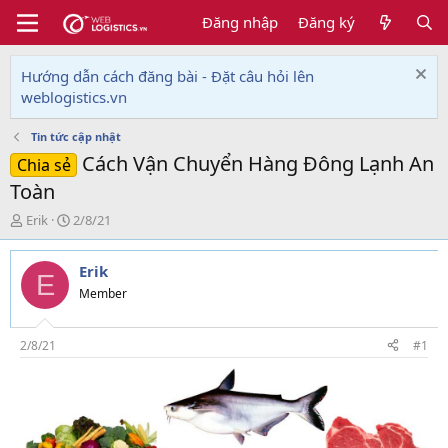
Đăng nhập
Đăng ký
Hướng dẫn cách đăng bài - Đặt câu hỏi lên
weblogistics.vn
Tin tức cập nhật
Cách Vận Chuyển Hàng Đông Lạnh An
Chia sẻ
Toàn
T
N
Erik
2/8/21
h
g
r
à
Erik
e
y
E
a
g
Member
d
ử
s
i
t
2/8/21
#1
a
r
t
e
r