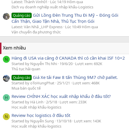
Latest: Thành Vinh01
Lúc 14:19 Hôm qua
Dịch vụ doanh nghiệp xuất nhập khẩu-Logistics
Gửi Lồng Đèn Trung Thu Đi Mỹ – Đóng Gói
Quảng cáo
Cẩn Thận, Giao Tận Nhà, Thủ Tục Trọn Gói
Latest: Văn Nhã _LHP Express
Lúc 10:49 Hôm qua
Vận chuyển đa phương thức
Xem nhiều
Hàng đi USA via cảng ở CANADA thì có cần khai ISF 10+2
N
Started by Nguyễn Thị Nhi
19/6/20
Lượt xem: 692K
Thủ tục hải quan
Giá Xe tải Faw 8 tấn Thùng 9M7 chở pallet.
Quảng cáo
Started by oToHungPhat
25/1/21
Lượt xem: 468K
Mua bán quốc tế
Review CHÍNH XÁC học xuất nhập khẩu ở đâu tốt?
H
Started by Hà Linh
2/5/18
Lượt xem: 233K
Học xuất nhập khẩu-logistics
Review học logistics ở đâu tốt
N
Started by Nguyễn Sung
13/10/18
Lượt xem: 143K
Học xuất nhập khẩu-logistics