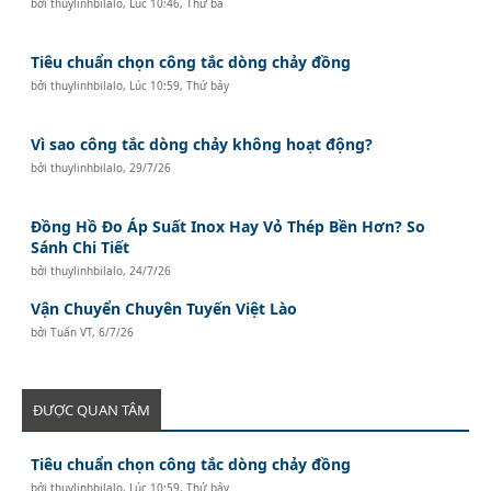
bởi
thuylinhbilalo
,
Lúc 10:46, Thứ ba
Tiêu chuẩn chọn công tắc dòng chảy đồng
bởi
thuylinhbilalo
,
Lúc 10:59, Thứ bảy
Vì sao công tắc dòng chảy không hoạt động?
bởi
thuylinhbilalo
,
29/7/26
Đồng Hồ Đo Áp Suất Inox Hay Vỏ Thép Bền Hơn? So
Sánh Chi Tiết
bởi
thuylinhbilalo
,
24/7/26
Vận Chuyển Chuyên Tuyến Việt Lào
bởi
Tuấn VT
,
6/7/26
ĐƯỢC QUAN TÂM
Tiêu chuẩn chọn công tắc dòng chảy đồng
bởi
thuylinhbilalo
,
Lúc 10:59, Thứ bảy