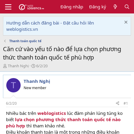
Đăng nhập
Đăng ký
Hướng dẫn cách đăng bài - Đặt câu hỏi lên
weblogistics.vn
Thanh toán quốc tế
Căn cứ vào yếu tố nào để lựa chọn phương
thức thanh toán quốc tế phù hợp
T
N
Thanh Nghị
6/2/20
h
g
r
à
Thanh Nghị
e
y
T
a
g
New member
d
ử
s
i
t
6/2/20
#1
a
Nhiều bác trên
weblogistics
lúc đàm phán lúng túng ko
r
biết
lựa chọn phương thức thanh toán quốc tế nào
t
e
phù hợp
thì tham khảo nhé.
r
Điều khoản thanh toán là một trong những điều khoản