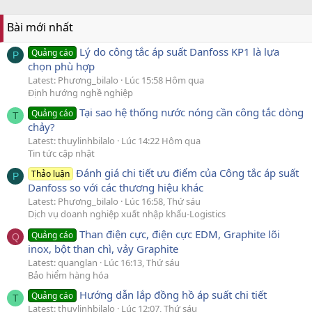
Bài mới nhất
Lý do công tắc áp suất Danfoss KP1 là lựa
Quảng cáo
P
chọn phù hợp
Latest: Phương_bilalo
Lúc 15:58 Hôm qua
Định hướng nghề nghiệp
Tại sao hệ thống nước nóng cần công tắc dòng
Quảng cáo
T
chảy?
Latest: thuylinhbilalo
Lúc 14:22 Hôm qua
Tin tức cập nhật
Đánh giá chi tiết ưu điểm của Công tắc áp suất
Thảo luận
P
Danfoss so với các thương hiệu khác
Latest: Phương_bilalo
Lúc 16:58, Thứ sáu
Dịch vụ doanh nghiệp xuất nhập khẩu-Logistics
Than điện cực, điện cực EDM, Graphite lõi
Quảng cáo
Q
inox, bột than chì, vảy Graphite
Latest: quanglan
Lúc 16:13, Thứ sáu
Bảo hiểm hàng hóa
Hướng dẫn lắp đồng hồ áp suất chi tiết
Quảng cáo
T
Latest: thuylinhbilalo
Lúc 12:07, Thứ sáu