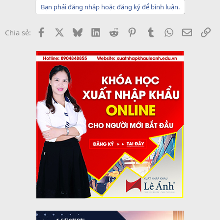
Bạn phải đăng nhập hoặc đăng ký để bình luận.
Facebook
X
Bluesky
LinkedIn
Reddit
Pinterest
Tumblr
WhatsApp
Email
Li
Chia sẻ: