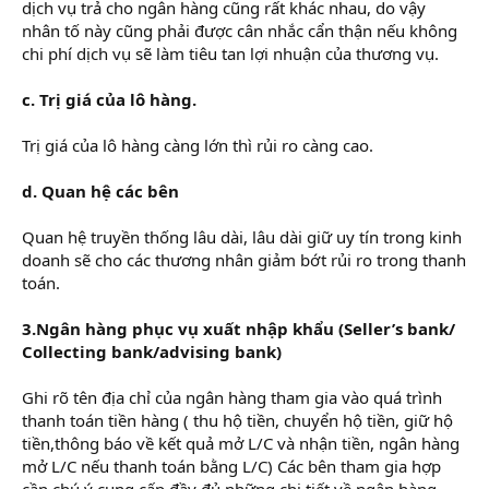
dịch vụ trả cho ngân hàng cũng rất khác nhau, do vậy
nhân tố này cũng phải được cân nhắc cẩn thận nếu không
chi phí dịch vụ sẽ làm tiêu tan lợi nhuận của thương vụ.
c. Trị giá của lô hàng.
Trị giá của lô hàng càng lớn thì rủi ro càng cao.
d. Quan hệ các bên
Quan hệ truyền thống lâu dài, lâu dài giữ uy tín trong kinh
doanh sẽ cho các thương nhân giảm bớt rủi ro trong thanh
toán.
3.Ngân hàng phục vụ xuất nhập khẩu (Seller’s bank/
Collecting bank/advising bank)
Ghi rõ tên địa chỉ của ngân hàng tham gia vào quá trình
thanh toán tiền hàng ( thu hộ tiền, chuyển hộ tiền, giữ hộ
tiền,thông báo về kết quả mở L/C và nhận tiền, ngân hàng
mở L/C nếu thanh toán bằng L/C) Các bên tham gia hợp
cần chú ý cung cấp đầy đủ những chi tiết về ngân hàng