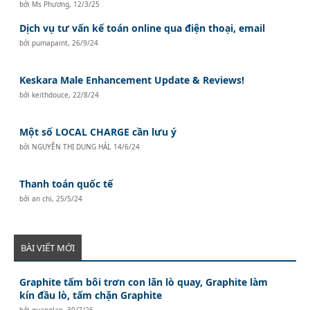
bởi
Ms Phương
,
12/3/25
Dịch vụ tư vấn kế toán online qua điện thoại, email
bởi
pumapaint
,
26/9/24
Keskara Male Enhancement Update & Reviews!
bởi
keithdouce
,
22/8/24
Một số LOCAL CHARGE cần lưu ý
bởi
NGUYỄN THỊ DUNG HẢI
,
14/6/24
Thanh toán quốc tế
bởi
an chi
,
25/5/24
BÀI VIẾT MỚI
Graphite tấm bôi trơn con lăn lò quay, Graphite làm
kín đầu lò, tấm chặn Graphite
bởi
quanglan
,
30/7/26