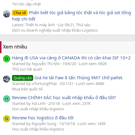
Tin tức cập nhật
Phân biệt tóc giả bằng tóc thật và tóc giả sợi tổng
Chia sẻ
hợp chi tiết
Latest: Thiết bị máy ảnh
Lúc 09:21, Thứ sáu
Dịch vụ doanh nghiệp xuất nhập khẩu-Logistics
Xem nhiều
Hàng đi USA via cảng ở CANADA thì có cần khai ISF 10+2
N
Started by Nguyễn Thị Nhi
19/6/20
Lượt xem: 692K
Thủ tục hải quan
Giá Xe tải Faw 8 tấn Thùng 9M7 chở pallet.
Quảng cáo
Started by oToHungPhat
25/1/21
Lượt xem: 468K
Mua bán quốc tế
Review CHÍNH XÁC học xuất nhập khẩu ở đâu tốt?
H
Started by Hà Linh
2/5/18
Lượt xem: 237K
Học xuất nhập khẩu-logistics
Review học logistics ở đâu tốt
N
Started by Nguyễn Sung
13/10/18
Lượt xem: 145K
Học xuất nhập khẩu-logistics