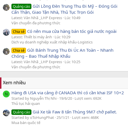
Gửi Lồng Đèn Trung Thu Đi Mỹ – Đóng Gói
Quảng cáo
Cẩn Thận, Giao Tận Nhà, Thủ Tục Trọn Gói
Latest: Văn Nhã _LHP Express
Lúc 10:49
Vận chuyển đa phương thức
Có nên mua cửa hàng bán tóc giả nước ngoài
Chia sẻ
Latest: Thiết bị máy ảnh
Lúc 10:29
Dịch vụ doanh nghiệp xuất nhập khẩu-Logistics
Gửi Bánh Trung Thu Đi Úc An Toàn – Nhanh
Chia sẻ
Chóng – Bao Thuế Nhập Khẩu
Latest: Văn Nhã _LHP Express
Lúc 10:25
Vận chuyển đa phương thức
Xem nhiều
Hàng đi USA via cảng ở CANADA thì có cần khai ISF 10+2
N
Started by Nguyễn Thị Nhi
19/6/20
Lượt xem: 692K
Thủ tục hải quan
Giá Xe tải Faw 8 tấn Thùng 9M7 chở pallet.
Quảng cáo
Started by oToHungPhat
25/1/21
Lượt xem: 468K
Mua bán quốc tế