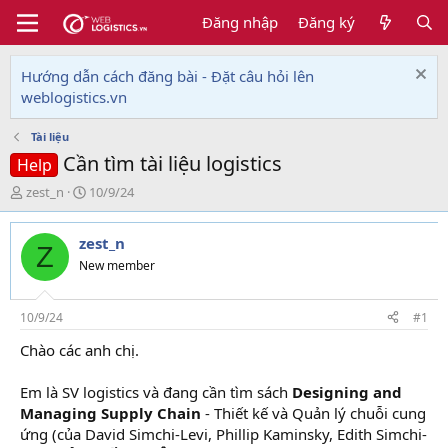
Đăng nhập
Đăng ký
Hướng dẫn cách đăng bài - Đặt câu hỏi lên
weblogistics.vn
Tài liệu
Cần tìm tài liệu logistics
Help
T
N
zest_n
10/9/24
h
g
r
à
zest_n
e
y
Z
a
g
New member
d
ử
s
i
t
10/9/24
#1
a
Chào các anh chị.
r
t
e
Em là SV logistics và đang cần tìm sách
Designing and
r
Managing Supply Chain
- Thiết kế và Quản lý chuỗi cung
ứng (của David Simchi-Levi, Phillip Kaminsky, Edith Simchi-