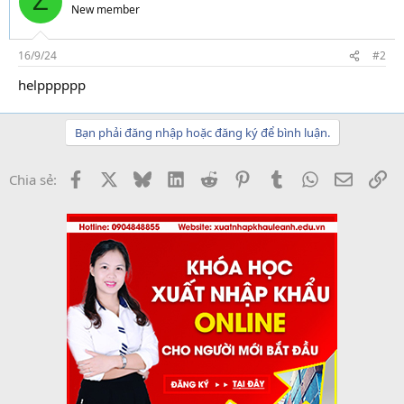
Z
New member
16/9/24
#2
helpppppp
Bạn phải đăng nhập hoặc đăng ký để bình luận.
Facebook
X
Bluesky
LinkedIn
Reddit
Pinterest
Tumblr
WhatsApp
Email
Li
Chia sẻ: