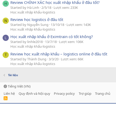
Review CHÍNH XÁC học xuất nhập khẩu ở đâu tốt?
H
Started by Hà Linh
2/5/18
Lượt xem: 233K
Học xuất nhập khẩu-logistics
Review học logistics ở đâu tốt
N
Started by Nguyễn Sung
13/10/18
Lượt xem: 143K
Học xuất nhập khẩu-logistics
Học xuất nhập khẩu ở Eximtrain có tốt không?
L
Started by linhle2018
13/7/18
Lượt xem: 106K
Học xuất nhập khẩu-logistics
Review học xuất nhập khẩu – logistics online ở đâu tốt
T
Started by Thành Dung
3/3/20
Lượt xem: 66K
Học xuất nhập khẩu-logistics
Tài liệu
Tiếng Việt (VN)
Liên hệ
Quy định và Nội quy
Privacy policy
Trợ giúp
Trang chủ
R
S
S