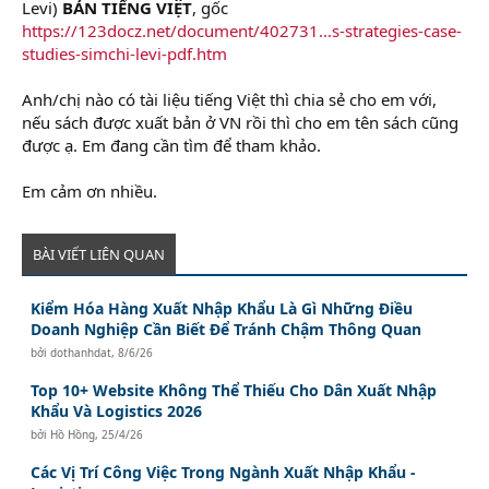
Levi)
BẢN TIẾNG VIỆT
, gốc
https://123docz.net/document/402731...s-strategies-case-
studies-simchi-levi-pdf.htm
Anh/chị nào có tài liệu tiếng Việt thì chia sẻ cho em với,
nếu sách được xuất bản ở VN rồi thì cho em tên sách cũng
được ạ. Em đang cần tìm để tham khảo.
Em cảm ơn nhiều.
BÀI VIẾT LIÊN QUAN
Kiểm Hóa Hàng Xuất Nhập Khẩu Là Gì Những Điều
Doanh Nghiệp Cần Biết Để Tránh Chậm Thông Quan
bởi
dothanhdat
,
8/6/26
Top 10+ Website Không Thể Thiếu Cho Dân Xuất Nhập
Khẩu Và Logistics 2026
bởi
Hồ Hồng
,
25/4/26
Các Vị Trí Công Việc Trong Ngành Xuất Nhập Khẩu -