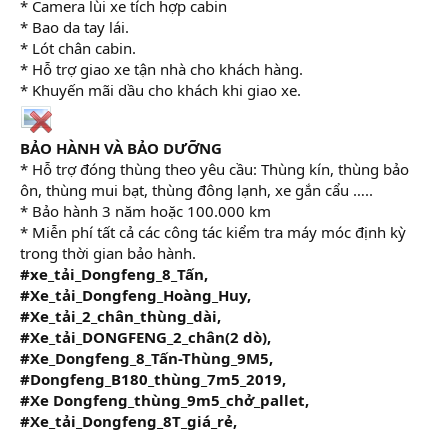
* Camera lùi xe tích hợp cabin
* Bao da tay lái.
* Lót chân cabin.
* Hỗ trợ giao xe tận nhà cho khách hàng.
* Khuyến mãi dầu cho khách khi giao xe.
BẢO HÀNH VÀ BẢO DƯỠNG
* Hỗ trợ đóng thùng theo yêu cầu: Thùng kín, thùng bảo
ôn, thùng mui bạt, thùng đông lạnh, xe gắn cẩu …..
* Bảo hành 3 năm hoặc 100.000 km
* Miễn phí tất cả các công tác kiểm tra máy móc định kỳ
trong thời gian bảo hành.
#xe_tải_Dongfeng_8_Tấn,
#Xe_tải_Dongfeng_Hoàng_Huy,
#Xe_tải_2_chân_thùng_dài,
#Xe_tải_DONGFENG_2_chân(2 dò),
#Xe_Dongfeng_8_Tấn-Thùng_9M5,
#Dongfeng_B180_thùng_7m5_2019,
#Xe Dongfeng_thùng_9m5_chở_pallet,
#Xe_tải_Dongfeng_8T_giá_rẻ,