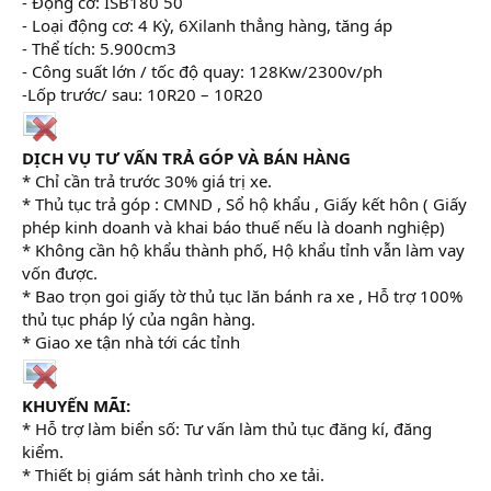
- Động cơ: ISB180 50
- Loại động cơ: 4 Kỳ, 6Xilanh thẳng hàng, tăng áp
- Thể tích: 5.900cm3
- Công suất lớn / tốc độ quay: 128Kw/2300v/ph
-Lốp trước/ sau: 10R20 – 10R20
DỊCH VỤ TƯ VẤN TRẢ GÓP VÀ BÁN HÀNG
* Chỉ cần trả trước 30% giá trị xe.
* Thủ tục trả góp : CMND , Sổ hộ khẩu , Giấy kết hôn ( Giấy
phép kinh doanh và khai báo thuế nếu là doanh nghiệp)
* Không cần hộ khẩu thành phố, Hộ khẩu tỉnh vẫn làm vay
vốn được.
* Bao trọn goi giấy tờ thủ tục lăn bánh ra xe , Hỗ trợ 100%
thủ tục pháp lý của ngân hàng.
* Giao xe tận nhà tới các tỉnh
KHUYẾN MÃI:
* Hỗ trợ làm biển số: Tư vấn làm thủ tục đăng kí, đăng
kiểm.
* Thiết bị giám sát hành trình cho xe tải.