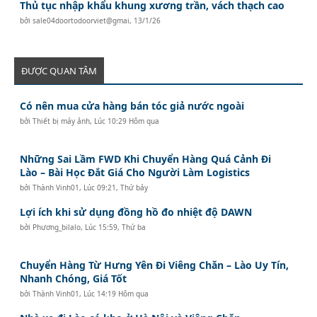
Thủ tục nhập khẩu khung xương trần, vách thạch cao
bởi
sale04doortodoorviet@gmai
,
13/1/26
ĐƯỢC QUAN TÂM
Có nên mua cửa hàng bán tóc giả nước ngoài
bởi
Thiết bị máy ảnh
,
Lúc 10:29 Hôm qua
Những Sai Lầm FWD Khi Chuyển Hàng Quá Cảnh Đi
Lào – Bài Học Đắt Giá Cho Người Làm Logistics
bởi
Thành Vinh01
,
Lúc 09:21, Thứ bảy
Lợi ích khi sử dụng đồng hồ đo nhiệt độ DAWN
bởi
Phương_bilalo
,
Lúc 15:59, Thứ ba
Chuyển Hàng Từ Hưng Yên Đi Viêng Chăn – Lào Uy Tín,
Nhanh Chóng, Giá Tốt
bởi
Thành Vinh01
,
Lúc 14:19 Hôm qua