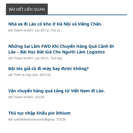
BÀI VIẾT LIÊN QUAN
Nhà xe đi Lào có kho ở Hà Nội và Viêng Chăn.
bởi
Thành Vinh01
,
Lúc 09:12, Thứ tư
Những Sai Lầm FWD Khi Chuyển Hàng Quá Cảnh Đi
Lào – Bài Học Đắt Giá Cho Người Làm Logistics
bởi
Thành Vinh01
,
Lúc 09:21, Thứ bảy
Đội tóc giả có đi máy bay được không?
bởi
Thiết bị máy ảnh
,
30/7/26
Vận chuyển hàng quá cảng từ Việt Nam đi Lào.
bởi
Thành Vinh01
,
6/5/26
Thủ tục nhập khẩu pin lithium
bởi
sale04doortodoorviet@gmai
,
7/3/26