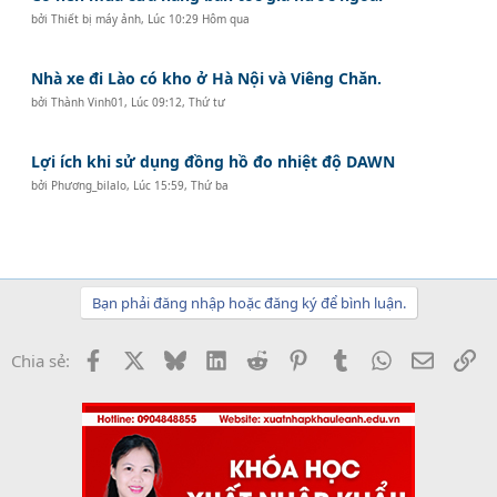
bởi
Thiết bị máy ảnh
,
Lúc 10:29 Hôm qua
Nhà xe đi Lào có kho ở Hà Nội và Viêng Chăn.
bởi
Thành Vinh01
,
Lúc 09:12, Thứ tư
Lợi ích khi sử dụng đồng hồ đo nhiệt độ DAWN
bởi
Phương_bilalo
,
Lúc 15:59, Thứ ba
Bạn phải đăng nhập hoặc đăng ký để bình luận.
Facebook
X
Bluesky
LinkedIn
Reddit
Pinterest
Tumblr
WhatsApp
Email
Li
Chia sẻ: