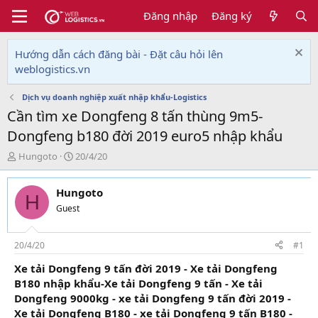
Đăng nhập
Đăng ký
Hướng dẫn cách đăng bài - Đặt câu hỏi lên
weblogistics.vn
Dịch vụ doanh nghiệp xuất nhập khẩu-Logistics
Cần tìm xe Dongfeng 8 tấn thùng 9m5-
Dongfeng b180 đời 2019 euro5 nhập khẩu
T
N
Hungoto
20/4/20
h
g
r
à
Hungoto
e
y
H
a
g
Guest
d
ử
s
i
t
20/4/20
#1
a
Xe tải Dongfeng 9 tấn đời 2019 - Xe tải Dongfeng
r
B180 nhập khẩu-Xe tải Dongfeng 9 tấn - Xe tải
t
e
Dongfeng 9000kg - xe tải Dongfeng 9 tấn đời 2019 -
r
Xe tải Dongfeng B180 - xe tải Dongfeng 9 tấn B180 -