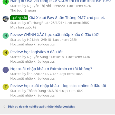
Hàng đi USA via cảng ở CANADA thì có cần khai ISF 10+2
N
Started by Nguyễn Thị Nhi
19/6/20
Lượt xem: 692K
Thủ tục hải quan
Giá Xe tải Faw 8 tấn Thùng 9M7 chở pallet.
Quảng cáo
Started by oToHungPhat
25/1/21
Lượt xem: 468K
Mua bán quốc tế
Review CHÍNH XÁC học xuất nhập khẩu ở đâu tốt?
H
Started by Hà Linh
2/5/18
Lượt xem: 233K
Học xuất nhập khẩu-logistics
Review học logistics ở đâu tốt
N
Started by Nguyễn Sung
13/10/18
Lượt xem: 143K
Học xuất nhập khẩu-logistics
Học xuất nhập khẩu ở Eximtrain có tốt không?
L
Started by linhle2018
13/7/18
Lượt xem: 106K
Học xuất nhập khẩu-logistics
Review học xuất nhập khẩu – logistics online ở đâu tốt
T
Started by Thành Dung
3/3/20
Lượt xem: 66K
Học xuất nhập khẩu-logistics
Dịch vụ doanh nghiệp xuất nhập khẩu-Logistics