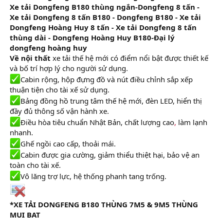
Xe tải Dongfeng B180 thùng ngắn-Dongfeng 8 tấn -
Xe tải Dongfeng 8 tấn B180 - Dongfeng B180 - Xe tải
Dongfeng Hoàng Huy 8 tấn - Xe tải Dongfeng 8 tấn
thùng dài - Dongfeng Hoàng Huy B180-Đại lý
dongfeng hoàng huy
Về nội thất
xe tải thế hệ mới có điểm nổi bật được thiết kế
và bố trí hợp lý cho người sử dụng.
Cabin rộng, hộp đựng đồ và nút điều chỉnh sắp xếp
thuận tiện cho tài xế sử dụng.
Bảng đồng hồ trung tâm thế hệ mới, đèn LED, hiển thị
đầy đủ thông số vận hành xe.
Điều hòa tiêu chuẩn Nhật Bản, chất lượng cao
,
làm lạnh
nhanh.
Ghế ngồi cao cấp, thoải mái.
Cabin được gia cường, giảm thiểu thiệt hại, bảo vệ an
toàn cho tài xế.
Vô lăng trợ lực, hệ thống phanh tang trống.
*XE TẢI DONGFENG B180 THÙNG 7M5 & 9M5 THÙNG
MUI BẠT