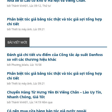
Nhà xe đi Lào có kho ở Hà Nội và Viêng Chăn.
bởi
Thành Vinh01
,
Lúc 09:12, Thứ tư
Phân biệt tóc giả bằng tóc thật và tóc giả sợi tổng hợp
chi tiết
bởi
Thiết bị máy ảnh
,
Lúc 09:21
BÀI VIẾT MỚI
Đánh giá chi tiết ưu điểm của Công tắc áp suất Danfoss
so với các thương hiệu khác
bởi
Phương_bilalo
,
Lúc 16:58
Phân biệt tóc giả bằng tóc thật và tóc giả sợi tổng hợp
chi tiết
bởi
Thiết bị máy ảnh
,
Lúc 09:21
Chuyển Hàng Từ Hưng Yên Đi Viêng Chăn – Lào Uy Tín,
Nhanh Chóng, Giá Tốt
bởi
Thành Vinh01
,
Lúc 14:19 Hôm qua
Có nên mua cửa hàng bán tóc giả nước ngoài