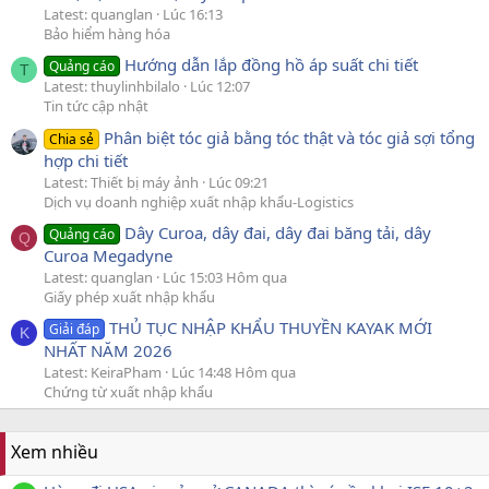
Latest: quanglan
Lúc 16:13
Bảo hiểm hàng hóa
Hướng dẫn lắp đồng hồ áp suất chi tiết
Quảng cáo
T
Latest: thuylinhbilalo
Lúc 12:07
Tin tức cập nhật
Phân biệt tóc giả bằng tóc thật và tóc giả sợi tổng
Chia sẻ
hợp chi tiết
Latest: Thiết bị máy ảnh
Lúc 09:21
Dịch vụ doanh nghiệp xuất nhập khẩu-Logistics
Dây Curoa, dây đai, dây đai băng tải, dây
Quảng cáo
Q
Curoa Megadyne
Latest: quanglan
Lúc 15:03 Hôm qua
Giấy phép xuất nhập khẩu
THỦ TỤC NHẬP KHẨU THUYỀN KAYAK MỚI
Giải đáp
K
NHẤT NĂM 2026
Latest: KeiraPham
Lúc 14:48 Hôm qua
Chứng từ xuất nhập khẩu
Xem nhiều