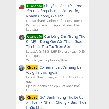
Chuyển Hàng Từ Hưng
Quảng cáo
Yên Đi Viêng Chăn – Lào Uy Tín,
Nhanh Chóng, Giá Tốt
Latest: Thành Vinh01
Lúc 14:19 Hôm qua
Dịch vụ doanh nghiệp xuất nhập khẩu-
Logistics
Gửi Lồng Đèn Trung Thu
Quảng cáo
Đi Mỹ – Đóng Gói Cẩn Thận, Giao
Tận Nhà, Thủ Tục Trọn Gói
Latest: Văn Nhã _LHP Express
Lúc 10:49
Hôm qua
Vận chuyển đa phương thức
Có nên mua cửa hàng bán
Chia sẻ
tóc giả nước ngoài
Latest: Thiết bị máy ảnh
Lúc 10:29 Hôm
qua
Dịch vụ doanh nghiệp xuất nhập khẩu-
Logistics
Gửi Bánh Trung Thu Đi Úc
Chia sẻ
An Toàn – Nhanh Chóng – Bao Thuế
Nhập Khẩu