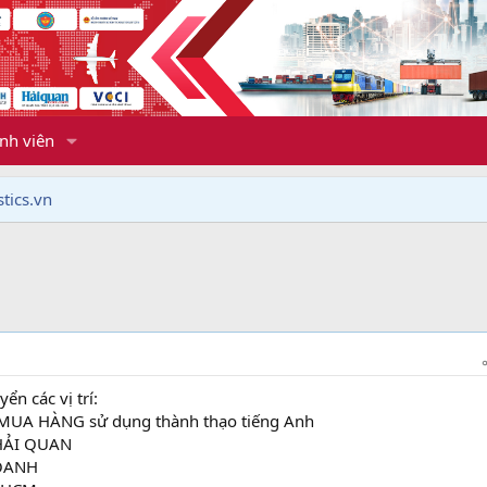
nh viên
tics.vn
n các vị trí:
MUA HÀNG sử dụng thành thạo tiếng Anh
 HẢI QUAN
DOANH