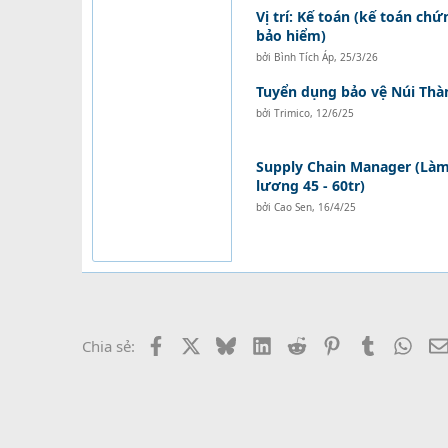
Vị trí: Kế toán (kế toán ch
bảo hiểm)
bởi
Bình Tích Áp
,
25/3/26
Tuyển dụng bảo vệ Núi Thà
bởi
Trimico
,
12/6/25
Supply Chain Manager (Làm 
lương 45 - 60tr)
bởi
Cao Sen
,
16/4/25
Facebook
X
Bluesky
LinkedIn
Reddit
Pinterest
Tumblr
What
Chia sẻ: