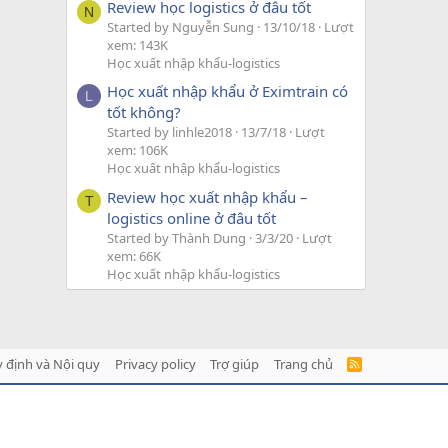
Review học logistics ở đâu tốt
N
Started by Nguyễn Sung
13/10/18
Lượt
xem: 143K
Học xuất nhập khẩu-logistics
Học xuất nhập khẩu ở Eximtrain có
L
tốt không?
Started by linhle2018
13/7/18
Lượt
xem: 106K
Học xuất nhập khẩu-logistics
Review học xuất nhập khẩu –
T
logistics online ở đâu tốt
Started by Thành Dung
3/3/20
Lượt
xem: 66K
Học xuất nhập khẩu-logistics
 định và Nội quy
Privacy policy
Trợ giúp
Trang chủ
R
S
S