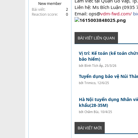
Làm việc tại Quận Gò Vấp, T
New member
t
Liên hệ: Ms Bích Luận (0935 
Bài viết
2
e
Email: ops@
vdm-fwd.com/
b
Reaction score
0
r
BÀI VIẾT LIÊN QUAN
Vị trí: Kế toán (kế toán ch
bảo hiểm)
bởi
Bình Tích Áp
,
25/3/26
Tuyển dụng bảo vệ Núi Thà
bởi
Trimico
,
12/6/25
Hà Nội tuyển dụng Nhân vi
khẩu(28-35M)
bởi
Châm Bùi
,
10/4/25
BÀI VIẾT MỚI