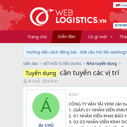
Diễn đàn
Trang chủ
Có gì mới
Thà
Hướng dẫn cách đăng bài - Đặt câu hỏi lên weblogis
Diễn đàn
KẾT NỐI TUYỂN DỤNG
Nhà tuyển dụng
cần tuyển các vị trí
Tuyển dụng
T
N
Át CHỦ
6/3/21
h
g
r
à
6/3/21
e
y
Á
a
g
CÔNG TY VẬN TẢI VDM cần tuyể
d
ử
1. (GẤP) 01 NHÂN VIÊN XNK/
s
i
2. 01 NHÂN VIÊN KHAI BÁO
t
3. 02-03 NHÂN VIÊN KINH 
a
Át CHỦ
r