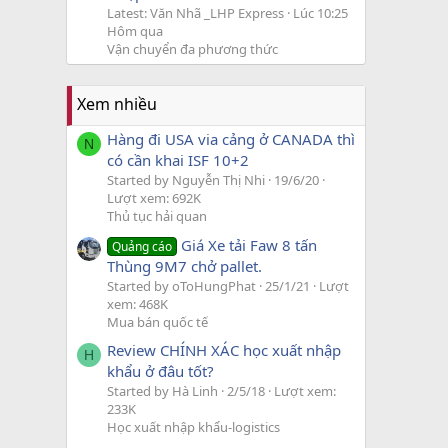
Latest: Văn Nhã _LHP Express
Lúc 10:25
Hôm qua
Vận chuyển đa phương thức
Xem nhiều
Hàng đi USA via cảng ở CANADA thì
N
có cần khai ISF 10+2
Started by Nguyễn Thị Nhi
19/6/20
Lượt xem: 692K
Thủ tục hải quan
Giá Xe tải Faw 8 tấn
Quảng cáo
Thùng 9M7 chở pallet.
Started by oToHungPhat
25/1/21
Lượt
xem: 468K
Mua bán quốc tế
Review CHÍNH XÁC học xuất nhập
H
khẩu ở đâu tốt?
Started by Hà Linh
2/5/18
Lượt xem:
233K
Học xuất nhập khẩu-logistics