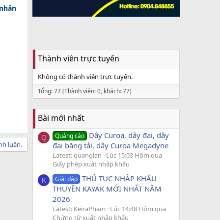
 nhân
Thành viên trực tuyến
Không có thành viên trực tuyến.
Tổng: 77 (Thành viên: 0, khách: 77)
Bài mới nhất
Dây Curoa, dây đai, dây
Quảng cáo
Q
nh luận.
đai băng tải, dây Curoa Megadyne
Latest: quanglan
Lúc 15:03 Hôm qua
Giấy phép xuất nhập khẩu
THỦ TỤC NHẬP KHẨU
Giải đáp
K
THUYỀN KAYAK MỚI NHẤT NĂM
2026
Latest: KeiraPham
Lúc 14:48 Hôm qua
Chứng từ xuất nhập khẩu