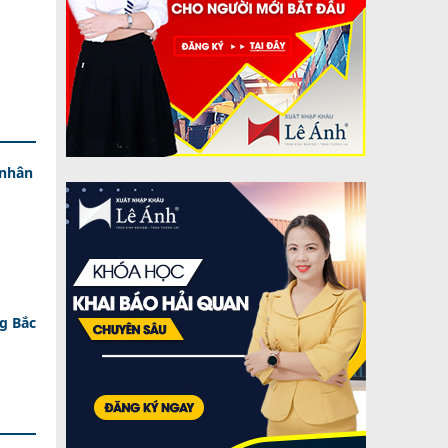
 nhân
g Bắc