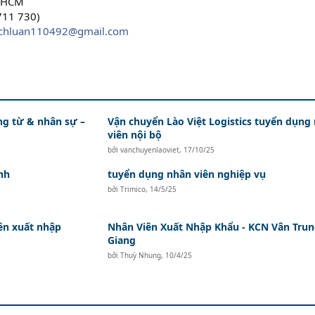
p.HCM
711 730)
ichluan110492@gmail.com
ứng từ & nhân sự –
Vận chuyển Lào Việt Logistics tuyển dụng
viên nội bộ
bởi
vanchuyenlaoviet
,
17/10/25
nh
tuyển dụng nhân viên nghiệp vụ
bởi
Trimico
,
14/5/25
ên xuất nhập
Nhân Viên Xuất Nhập Khẩu - KCN Vân Trun
Giang
bởi
Thuỳ Nhung
,
10/4/25