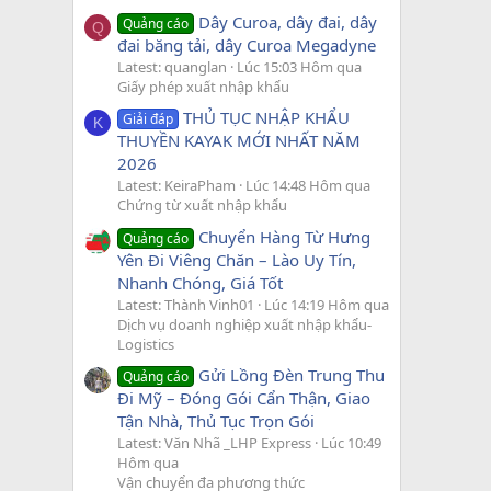
Dây Curoa, dây đai, dây
Quảng cáo
Q
đai băng tải, dây Curoa Megadyne
Latest: quanglan
Lúc 15:03 Hôm qua
Giấy phép xuất nhập khẩu
THỦ TỤC NHẬP KHẨU
Giải đáp
K
THUYỀN KAYAK MỚI NHẤT NĂM
2026
Latest: KeiraPham
Lúc 14:48 Hôm qua
Chứng từ xuất nhập khẩu
Chuyển Hàng Từ Hưng
Quảng cáo
Yên Đi Viêng Chăn – Lào Uy Tín,
Nhanh Chóng, Giá Tốt
Latest: Thành Vinh01
Lúc 14:19 Hôm qua
Dịch vụ doanh nghiệp xuất nhập khẩu-
Logistics
Gửi Lồng Đèn Trung Thu
Quảng cáo
Đi Mỹ – Đóng Gói Cẩn Thận, Giao
Tận Nhà, Thủ Tục Trọn Gói
Latest: Văn Nhã _LHP Express
Lúc 10:49
Hôm qua
Vận chuyển đa phương thức