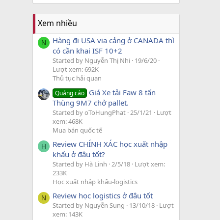
Xem nhiều
Hàng đi USA via cảng ở CANADA thì
N
có cần khai ISF 10+2
Started by Nguyễn Thị Nhi
19/6/20
Lượt xem: 692K
Thủ tục hải quan
Giá Xe tải Faw 8 tấn
Quảng cáo
Thùng 9M7 chở pallet.
Started by oToHungPhat
25/1/21
Lượt
xem: 468K
Mua bán quốc tế
Review CHÍNH XÁC học xuất nhập
H
khẩu ở đâu tốt?
Started by Hà Linh
2/5/18
Lượt xem:
233K
Học xuất nhập khẩu-logistics
Review học logistics ở đâu tốt
N
Started by Nguyễn Sung
13/10/18
Lượt
xem: 143K