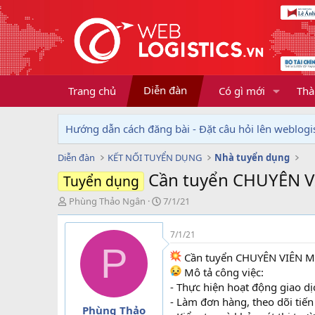
Diễn đàn
Trang chủ
Có gì mới
Thà
Hướng dẫn cách đăng bài - Đặt câu hỏi lên weblogis
Diễn đàn
KẾT NỐI TUYỂN DỤNG
Nhà tuyển dụng
Cần tuyển CHUYÊN 
Tuyển dụng
T
N
Phùng Thảo Ngân
7/1/21
h
g
r
à
7/1/21
e
y
P
a
g
Cần tuyển CHUYÊN VIÊN 
d
ử
Mô tả công việc:
s
i
- Thực hiện hoạt động giao d
t
- Làm đơn hàng, theo dõi tiến
a
Phùng Thảo
r