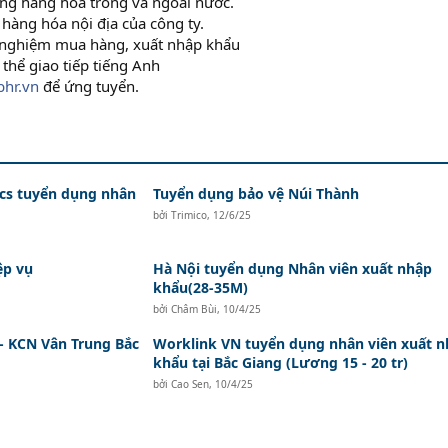
ường hàng hóa trong và ngoài nước.
 hàng hóa nội địa của công ty.
 nghiệm mua hàng, xuất nhập khẩu
thể giao tiếp tiếng Anh
hr.vn
để ứng tuyển.
ics tuyển dụng nhân
Tuyển dụng bảo vệ Núi Thành
bởi
Trimico
,
12/6/25
ệp vụ
Hà Nội tuyển dụng Nhân viên xuất nhập
khẩu(28-35M)
bởi
Châm Bùi
,
10/4/25
- KCN Vân Trung Bắc
Worklink VN tuyển dụng nhân viên xuất 
khẩu tại Bắc Giang (Lương 15 - 20 tr)
bởi
Cao Sen
,
10/4/25