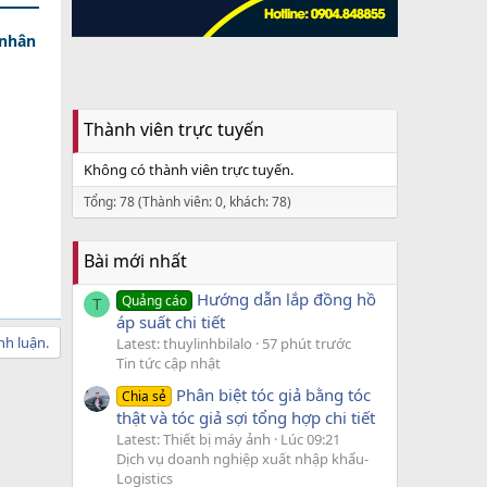
 nhân
Thành viên trực tuyến
Không có thành viên trực tuyến.
Tổng: 78 (Thành viên: 0, khách: 78)
Bài mới nhất
Hướng dẫn lắp đồng hồ
Quảng cáo
T
áp suất chi tiết
nh luận.
Latest: thuylinhbilalo
57 phút trước
Tin tức cập nhật
Phân biệt tóc giả bằng tóc
Chia sẻ
thật và tóc giả sợi tổng hợp chi tiết
Latest: Thiết bị máy ảnh
Lúc 09:21
Dịch vụ doanh nghiệp xuất nhập khẩu-
Logistics