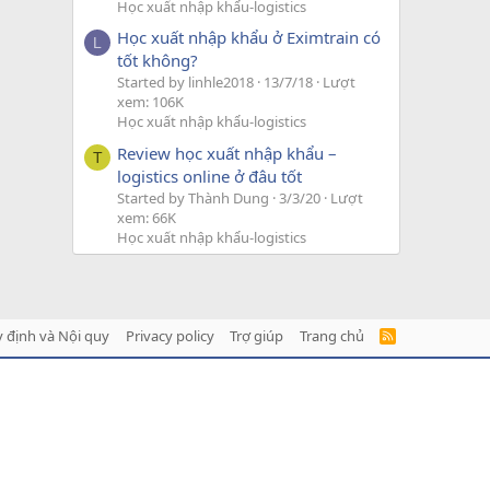
Học xuất nhập khẩu-logistics
Học xuất nhập khẩu ở Eximtrain có
L
tốt không?
Started by linhle2018
13/7/18
Lượt
xem: 106K
Học xuất nhập khẩu-logistics
Review học xuất nhập khẩu –
T
logistics online ở đâu tốt
Started by Thành Dung
3/3/20
Lượt
xem: 66K
Học xuất nhập khẩu-logistics
 định và Nội quy
Privacy policy
Trợ giúp
Trang chủ
R
S
S