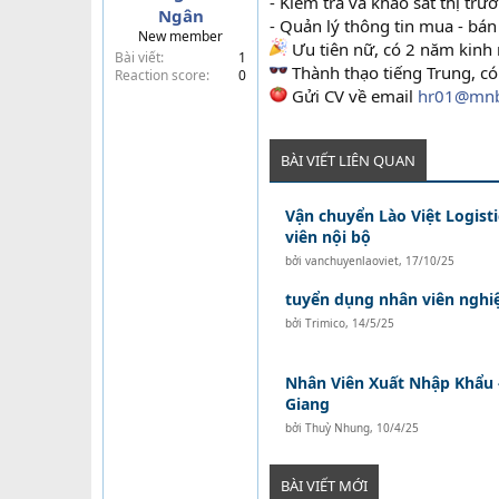
- Kiểm tra và khảo sát thị tr
Ngân
t
- Quản lý thông tin mua - bán
New member
e
Ưu tiên nữ, có 2 năm kinh
Bài viết
1
r
Thành thạo tiếng Trung, có 
Reaction score
0
Gửi CV về email
hr01@mnb
BÀI VIẾT LIÊN QUAN
Vận chuyển Lào Việt Logist
viên nội bộ
bởi
vanchuyenlaoviet
,
17/10/25
tuyển dụng nhân viên nghi
bởi
Trimico
,
14/5/25
Nhân Viên Xuất Nhập Khẩu 
Giang
bởi
Thuỳ Nhung
,
10/4/25
BÀI VIẾT MỚI