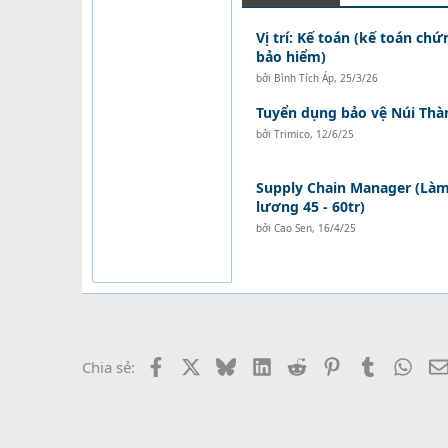
Vị trí: Kế toán (kế toán ch
bảo hiểm)
bởi
Bình Tích Áp
,
25/3/26
Tuyển dụng bảo vệ Núi Thà
bởi
Trimico
,
12/6/25
Supply Chain Manager (Làm 
lương 45 - 60tr)
bởi
Cao Sen
,
16/4/25
Facebook
X
Bluesky
LinkedIn
Reddit
Pinterest
Tumblr
What
Chia sẻ: