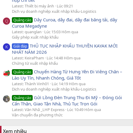
hợp chi tiết
Latest: Thiết bị máy ảnh
Lúc 09:21
Dịch vụ doanh nghiệp xuất nhập khẩu-Logistics
Dây Curoa, dây đai, dây đai băng tải, dây
Quảng cáo
Q
Curoa Megadyne
Latest: quanglan
Lúc 15:03 Hôm qua
Giấy phép xuất nhập khẩu
THỦ TỤC NHẬP KHẨU THUYỀN KAYAK MỚI
Giải đáp
K
NHẤT NĂM 2026
Latest: KeiraPham
Lúc 14:48 Hôm qua
Chứng từ xuất nhập khẩu
Chuyển Hàng Từ Hưng Yên Đi Viêng Chăn –
Quảng cáo
Lào Uy Tín, Nhanh Chóng, Giá Tốt
Latest: Thành Vinh01
Lúc 14:19 Hôm qua
Dịch vụ doanh nghiệp xuất nhập khẩu-Logistics
Gửi Lồng Đèn Trung Thu Đi Mỹ – Đóng Gói
Quảng cáo
Cẩn Thận, Giao Tận Nhà, Thủ Tục Trọn Gói
Latest: Văn Nhã _LHP Express
Lúc 10:49 Hôm qua
Vận chuyển đa phương thức
Xem nhiều