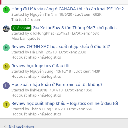
Hàng đi USA via cảng ở CANADA thì có cần khai ISF 10+2
N
Started by Nguyễn Thị Nhi
19/6/20
Lượt xem: 692K
Thủ tục hải quan
Giá Xe tải Faw 8 tấn Thùng 9M7 chở pallet.
Quảng cáo
Started by oToHungPhat
25/1/21
Lượt xem: 468K
Mua bán quốc tế
Review CHÍNH XÁC học xuất nhập khẩu ở đâu tốt?
H
Started by Hà Linh
2/5/18
Lượt xem: 233K
Học xuất nhập khẩu-logistics
Review học logistics ở đâu tốt
N
Started by Nguyễn Sung
13/10/18
Lượt xem: 143K
Học xuất nhập khẩu-logistics
Học xuất nhập khẩu ở Eximtrain có tốt không?
L
Started by linhle2018
13/7/18
Lượt xem: 106K
Học xuất nhập khẩu-logistics
Review học xuất nhập khẩu – logistics online ở đâu tốt
T
Started by Thành Dung
3/3/20
Lượt xem: 66K
Học xuất nhập khẩu-logistics
Nhà tuyển dụng