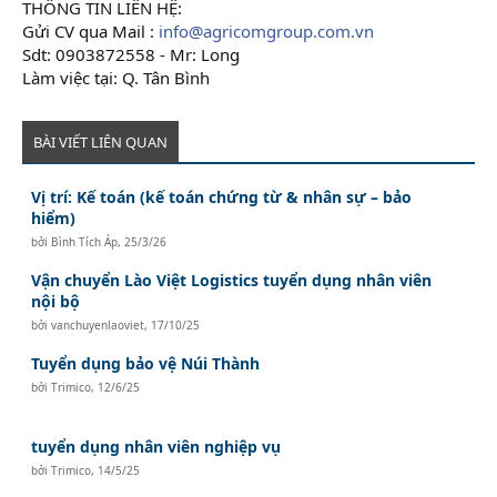
THÔNG TIN LIÊN HỆ:
Gửi CV qua Mail :
info@agricomgroup.com.vn
Sdt: 0903872558 - Mr: Long
Làm việc tại: Q. Tân Bình
BÀI VIẾT LIÊN QUAN
Vị trí: Kế toán (kế toán chứng từ & nhân sự – bảo
hiểm)
bởi
Bình Tích Áp
,
25/3/26
Vận chuyển Lào Việt Logistics tuyển dụng nhân viên
nội bộ
bởi
vanchuyenlaoviet
,
17/10/25
Tuyển dụng bảo vệ Núi Thành
bởi
Trimico
,
12/6/25
tuyển dụng nhân viên nghiệp vụ
bởi
Trimico
,
14/5/25