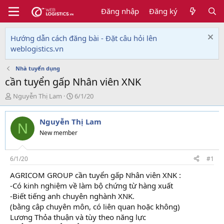
Đăng nhập
Đăng ký
Hướng dẫn cách đăng bài - Đặt câu hỏi lên
weblogistics.vn
Nhà tuyển dụng
cần tuyển gấp Nhân viên XNK
T
N
Nguyễn Thị Lam
6/1/20
h
g
r
à
Nguyễn Thị Lam
e
y
N
a
g
New member
d
ử
s
i
t
6/1/20
#1
a
AGRICOM GROUP cần tuyển gấp Nhân viên XNK :
r
-Có kinh nghiệm về làm bộ chứng từ hàng xuất
t
e
-Biết tiếng anh chuyên nghành XNK.
r
(bằng câp chuyên môn, có liên quan hoặc không)
Lương Thỏa thuận và tùy theo năng lực