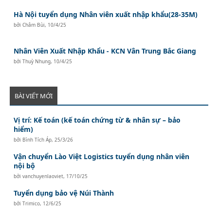
Hà Nội tuyển dụng Nhân viên xuất nhập khẩu(28-35M)
bởi
Châm Bùi
,
10/4/25
Nhân Viên Xuất Nhập Khẩu - KCN Vân Trung Bắc Giang
bởi
Thuỳ Nhung
,
10/4/25
BÀI VIẾT MỚI
Vị trí: Kế toán (kế toán chứng từ & nhân sự – bảo
hiểm)
bởi
Bình Tích Áp
,
25/3/26
Vận chuyển Lào Việt Logistics tuyển dụng nhân viên
nội bộ
bởi
vanchuyenlaoviet
,
17/10/25
Tuyển dụng bảo vệ Núi Thành
bởi
Trimico
,
12/6/25