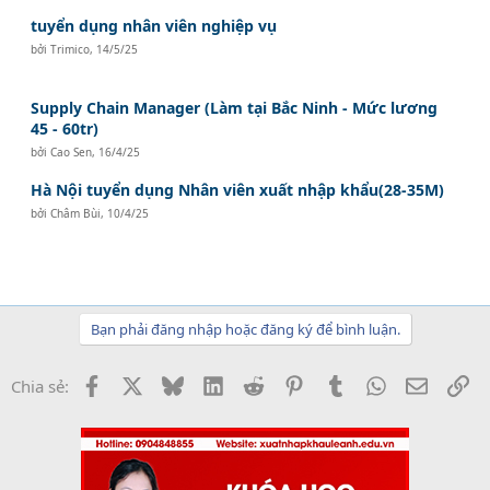
tuyển dụng nhân viên nghiệp vụ
bởi
Trimico
,
14/5/25
Supply Chain Manager (Làm tại Bắc Ninh - Mức lương
45 - 60tr)
bởi
Cao Sen
,
16/4/25
Hà Nội tuyển dụng Nhân viên xuất nhập khẩu(28-35M)
bởi
Châm Bùi
,
10/4/25
Bạn phải đăng nhập hoặc đăng ký để bình luận.
Facebook
X
Bluesky
LinkedIn
Reddit
Pinterest
Tumblr
WhatsApp
Email
Li
Chia sẻ: