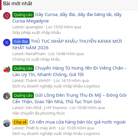
Bài mới nhất
Dây Curoa, dây đai, dây đai băng tải, dây
Quảng cáo
Q
Curoa Megadyne
Latest: quanglan
Lúc 15:03 Hôm qua
Giấy phép xuất nhập khẩu
THỦ TỤC NHẬP KHẨU THUYỀN KAYAK MỚI
Giải đáp
K
NHẤT NĂM 2026
Latest: KeiraPham
Lúc 14:48 Hôm qua
Chứng từ xuất nhập khẩu
Chuyển Hàng Từ Hưng Yên Đi Viêng Chăn –
Quảng cáo
Lào Uy Tín, Nhanh Chóng, Giá Tốt
Latest: Thành Vinh01
Lúc 14:19 Hôm qua
Dịch vụ doanh nghiệp xuất nhập khẩu-Logistics
Gửi Lồng Đèn Trung Thu Đi Mỹ – Đóng Gói
Quảng cáo
Cẩn Thận, Giao Tận Nhà, Thủ Tục Trọn Gói
Latest: Văn Nhã _LHP Express
Lúc 10:49 Hôm qua
Vận chuyển đa phương thức
Có nên mua cửa hàng bán tóc giả nước ngoài
Chia sẻ
Latest: Thiết bị máy ảnh
Lúc 10:29 Hôm qua
Dịch vụ doanh nghiệp xuất nhập khẩu-Logistics