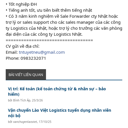
• Tốt nghiệp ĐH
• Tiếng anh tốt, ưu tiên biết thêm tiếng nhật
• Có 3 năm kinh nghiệm về Sale Forwarder cty Nhật hoặc
trợ lý or sales support cho các sales manager của các công
ty Logistics của Nhật, hoặc trợ lý cho trưởng các văn phòng
đại diện của các công ty Logistics Nhật.
==================================
CV gửi về địa chỉ:
Email:
tntuyetneu@gmail.com
Phone: 0983232071
BÀI VIẾT LIÊN QUAN
Vị trí: Kế toán (kế toán chứng từ & nhân sự – bảo
hiểm)
bởi
Bình Tích Áp
,
25/3/26
Vận chuyển Lào Việt Logistics tuyển dụng nhân viên
nội bộ
bởi
vanchuyenlaoviet
,
17/10/25