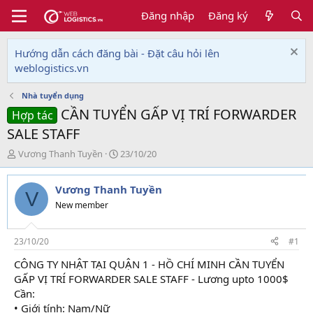
Đăng nhập
Đăng ký
Hướng dẫn cách đăng bài - Đặt câu hỏi lên
weblogistics.vn
Nhà tuyển dụng
CẦN TUYỂN GẤP VỊ TRÍ FORWARDER
Hợp tác
SALE STAFF
T
N
Vương Thanh Tuyền
23/10/20
h
g
r
à
Vương Thanh Tuyền
e
y
V
a
g
New member
d
ử
s
i
t
23/10/20
#1
a
CÔNG TY NHẬT TẠI QUẬN 1 - HỒ CHÍ MINH CẦN TUYỂN
r
GẤP VỊ TRÍ FORWARDER SALE STAFF - Lương upto 1000$
t
e
Cần:
r
• Giới tính: Nam/Nữ