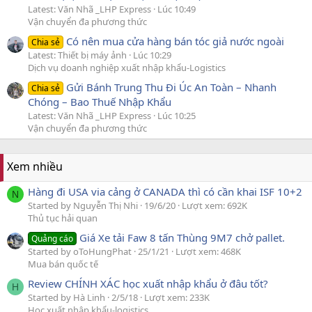
Latest: Văn Nhã _LHP Express
Lúc 10:49
Vận chuyển đa phương thức
Có nên mua cửa hàng bán tóc giả nước ngoài
Chia sẻ
Latest: Thiết bị máy ảnh
Lúc 10:29
Dịch vụ doanh nghiệp xuất nhập khẩu-Logistics
Gửi Bánh Trung Thu Đi Úc An Toàn – Nhanh
Chia sẻ
Chóng – Bao Thuế Nhập Khẩu
Latest: Văn Nhã _LHP Express
Lúc 10:25
Vận chuyển đa phương thức
Xem nhiều
Hàng đi USA via cảng ở CANADA thì có cần khai ISF 10+2
N
Started by Nguyễn Thị Nhi
19/6/20
Lượt xem: 692K
Thủ tục hải quan
Giá Xe tải Faw 8 tấn Thùng 9M7 chở pallet.
Quảng cáo
Started by oToHungPhat
25/1/21
Lượt xem: 468K
Mua bán quốc tế
Review CHÍNH XÁC học xuất nhập khẩu ở đâu tốt?
H
Started by Hà Linh
2/5/18
Lượt xem: 233K
Học xuất nhập khẩu-logistics