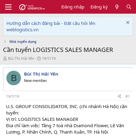
Đăng nhập
Đăng ký
Hướng dẫn cách đăng bài - Đặt câu hỏi lên
weblogistics.vn
Nhà tuyển dụng
Cần tuyển LOGISTICS SALES MANAGER
T
N
Bùi Thị Hải Yến
19/7/19
h
g
r
à
Bùi Thị Hải Yến
e
y
B
a
g
New member
d
ử
s
i
t
19/7/19
#1
a
U.S. GROUP CONSOLIDATOR, INC. (chi nhánh Hà Nội) cần
r
tuyển:
t
e
Vị trí: LOGISTICS SALES MANAGER
r
Địa chỉ làm việc: Tầng 7 toà nhà Diamond Flower, Lê Văn
Lương, P. Nhân Chính, Q. Thanh Xuân, TP. Hà Nội