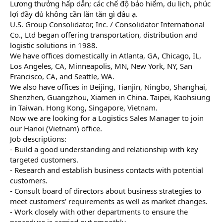
Lương thưởng hấp dẫn; các chế độ bảo hiểm, du lịch, phúc
lợi đầy đủ không cần lăn tăn gì đâu ạ.
U.S. Group Consolidator, Inc. / Consolidator International
Co., Ltd began offering transportation, distribution and
logistic solutions in 1988.
We have offices domestically in Atlanta, GA, Chicago, IL,
Los Angeles, CA, Minneapolis, MN, New York, NY, San
Francisco, CA, and Seattle, WA.
We also have offices in Beijing, Tianjin, Ningbo, Shanghai,
Shenzhen, Guangzhou, Xiamen in China. Taipei, Kaohsiung
in Taiwan. Hong Kong, Singapore, Vietnam.
Now we are looking for a Logistics Sales Manager to join
our Hanoi (Vietnam) office.
Job descriptions:
- Build a good understanding and relationship with key
targeted customers.
- Research and establish business contacts with potential
customers.
- Consult board of directors about business strategies to
meet customers’ requirements as well as market changes.
- Work closely with other departments to ensure the
procedure is carried out smoothly.