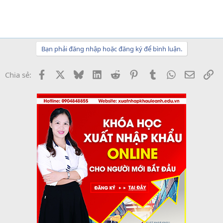
Bạn phải đăng nhập hoặc đăng ký để bình luận.
Facebook
X
Bluesky
LinkedIn
Reddit
Pinterest
Tumblr
WhatsApp
Email
Li
Chia sẻ: