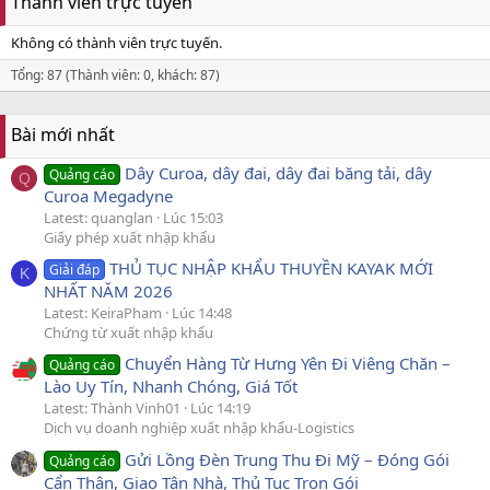
Thành viên trực tuyến
Không có thành viên trực tuyến.
Tổng: 87 (Thành viên: 0, khách: 87)
Bài mới nhất
Dây Curoa, dây đai, dây đai băng tải, dây
Quảng cáo
Q
Curoa Megadyne
Latest: quanglan
Lúc 15:03
Giấy phép xuất nhập khẩu
THỦ TỤC NHẬP KHẨU THUYỀN KAYAK MỚI
Giải đáp
K
NHẤT NĂM 2026
Latest: KeiraPham
Lúc 14:48
Chứng từ xuất nhập khẩu
Chuyển Hàng Từ Hưng Yên Đi Viêng Chăn –
Quảng cáo
Lào Uy Tín, Nhanh Chóng, Giá Tốt
Latest: Thành Vinh01
Lúc 14:19
Dịch vụ doanh nghiệp xuất nhập khẩu-Logistics
Gửi Lồng Đèn Trung Thu Đi Mỹ – Đóng Gói
Quảng cáo
Cẩn Thận, Giao Tận Nhà, Thủ Tục Trọn Gói