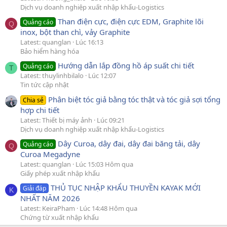
Dịch vụ doanh nghiệp xuất nhập khẩu-Logistics
Than điện cực, điện cực EDM, Graphite lõi
Quảng cáo
Q
inox, bột than chì, vảy Graphite
Latest: quanglan
Lúc 16:13
Bảo hiểm hàng hóa
Hướng dẫn lắp đồng hồ áp suất chi tiết
Quảng cáo
T
Latest: thuylinhbilalo
Lúc 12:07
Tin tức cập nhật
Phân biệt tóc giả bằng tóc thật và tóc giả sợi tổng
Chia sẻ
hợp chi tiết
Latest: Thiết bị máy ảnh
Lúc 09:21
Dịch vụ doanh nghiệp xuất nhập khẩu-Logistics
Dây Curoa, dây đai, dây đai băng tải, dây
Quảng cáo
Q
Curoa Megadyne
Latest: quanglan
Lúc 15:03 Hôm qua
Giấy phép xuất nhập khẩu
THỦ TỤC NHẬP KHẨU THUYỀN KAYAK MỚI
Giải đáp
K
NHẤT NĂM 2026
Latest: KeiraPham
Lúc 14:48 Hôm qua
Chứng từ xuất nhập khẩu