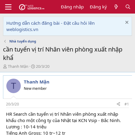
Đăng nhập
Đăng ký
Hướng dẫn cách đăng bài - Đặt câu hỏi lên
weblogistics.vn
Nhà tuyển dụng
cần tuyển vị trí Nhân viên phòng xuất nhập
khẩ
T
N
Thanh Mận
20/3/20
h
g
r
à
Thanh Mận
e
y
T
a
g
New member
d
ử
s
i
t
20/3/20
#1
a
HR Search cần tuyển vị trí Nhân viên phòng xuất nhập
r
khẩu cho một công ty của Nhật tại KCN Vsip - Bắc Ninh.
t
e
Lương : 10-14 triệu
r
Tiếng Anh Gross: 10 tr~12 tr