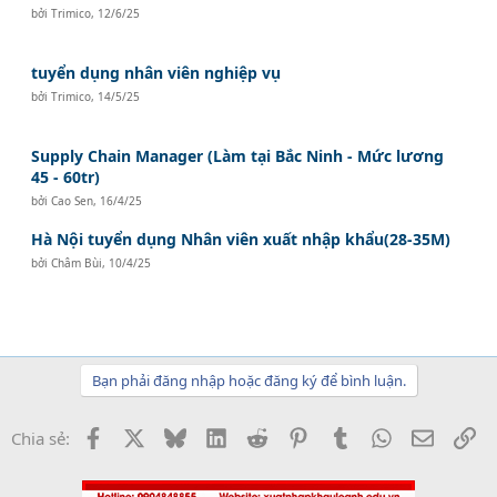
bởi
Trimico
,
12/6/25
tuyển dụng nhân viên nghiệp vụ
bởi
Trimico
,
14/5/25
Supply Chain Manager (Làm tại Bắc Ninh - Mức lương
45 - 60tr)
bởi
Cao Sen
,
16/4/25
Hà Nội tuyển dụng Nhân viên xuất nhập khẩu(28-35M)
bởi
Châm Bùi
,
10/4/25
Bạn phải đăng nhập hoặc đăng ký để bình luận.
Facebook
X
Bluesky
LinkedIn
Reddit
Pinterest
Tumblr
WhatsApp
Email
Li
Chia sẻ: