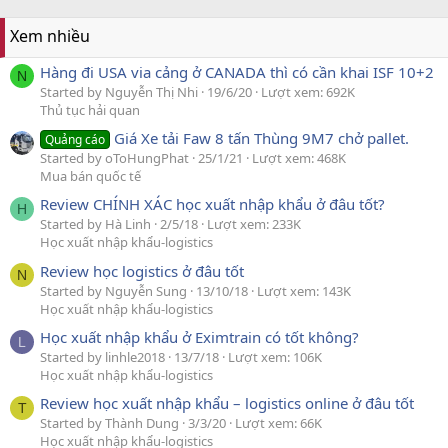
Xem nhiều
Hàng đi USA via cảng ở CANADA thì có cần khai ISF 10+2
N
Started by Nguyễn Thị Nhi
19/6/20
Lượt xem: 692K
Thủ tục hải quan
Giá Xe tải Faw 8 tấn Thùng 9M7 chở pallet.
Quảng cáo
Started by oToHungPhat
25/1/21
Lượt xem: 468K
Mua bán quốc tế
Review CHÍNH XÁC học xuất nhập khẩu ở đâu tốt?
H
Started by Hà Linh
2/5/18
Lượt xem: 233K
Học xuất nhập khẩu-logistics
Review học logistics ở đâu tốt
N
Started by Nguyễn Sung
13/10/18
Lượt xem: 143K
Học xuất nhập khẩu-logistics
Học xuất nhập khẩu ở Eximtrain có tốt không?
L
Started by linhle2018
13/7/18
Lượt xem: 106K
Học xuất nhập khẩu-logistics
Review học xuất nhập khẩu – logistics online ở đâu tốt
T
Started by Thành Dung
3/3/20
Lượt xem: 66K
Học xuất nhập khẩu-logistics