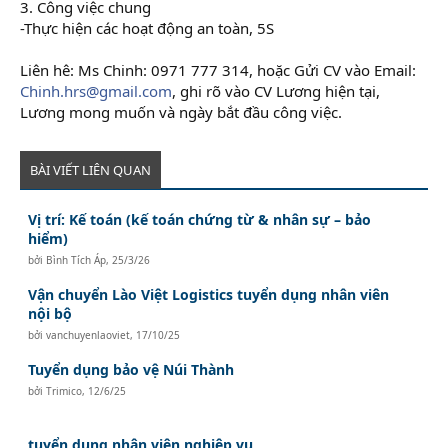
3. Công việc chung
-Thực hiện các hoạt động an toàn, 5S
Liên hê: Ms Chinh: 0971 777 314, hoặc Gửi CV vào Email:
Chinh.hrs@gmail.com
, ghi rõ vào CV Lương hiện tại,
Lương mong muốn và ngày bắt đầu công việc.
BÀI VIẾT LIÊN QUAN
Vị trí: Kế toán (kế toán chứng từ & nhân sự – bảo
hiểm)
bởi
Bình Tích Áp
,
25/3/26
Vận chuyển Lào Việt Logistics tuyển dụng nhân viên
nội bộ
bởi
vanchuyenlaoviet
,
17/10/25
Tuyển dụng bảo vệ Núi Thành
bởi
Trimico
,
12/6/25
tuyển dụng nhân viên nghiệp vụ