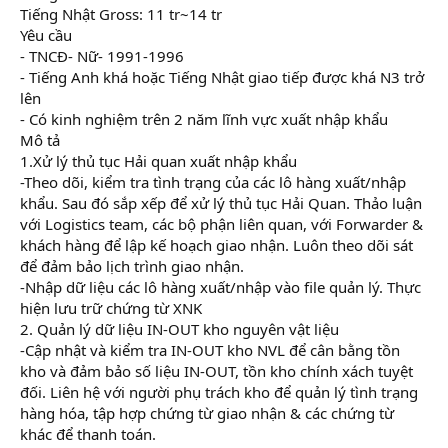
Tiếng Nhật Gross: 11 tr~14 tr
Yêu cầu
- TNCĐ- Nữ- 1991-1996
- Tiếng Anh khá hoặc Tiếng Nhật giao tiếp được khá N3 trở
lên
- Có kinh nghiệm trên 2 năm lĩnh vực xuất nhập khẩu
Mô tả
1.Xử lý thủ tục Hải quan xuất nhập khẩu
-Theo dõi, kiểm tra tình trạng của các lô hàng xuất/nhập
khẩu. Sau đó sắp xếp để xử lý thủ tục Hải Quan. Thảo luận
với Logistics team, các bộ phận liên quan, với Forwarder &
khách hàng để lập kế hoạch giao nhận. Luôn theo dõi sát
để đảm bảo lịch trình giao nhận.
-Nhập dữ liệu các lô hàng xuất/nhập vào file quản lý. Thực
hiện lưu trữ chứng từ XNK
2. Quản lý dữ liệu IN-OUT kho nguyên vật liệu
-Cập nhật và kiểm tra IN-OUT kho NVL để cân bằng tồn
kho và đảm bảo số liệu IN-OUT, tồn kho chính xách tuyệt
đối. Liên hệ với người phụ trách kho để quản lý tình trạng
hàng hóa, tập hợp chứng từ giao nhận & các chứng từ
khác để thanh toán.