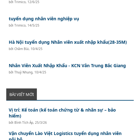
bởi
Trimico
,
12/6/25
tuyển dụng nhân viên nghiệp vụ
bởi
Trimico
,
14/5/25
Hà Nội tuyển dụng Nhân viên xuất nhập khẩu(28-35M)
bởi
Châm Bùi
,
10/4/25
Nhân Viên Xuất Nhập Khẩu - KCN Vân Trung Bắc Giang
bởi
Thuỳ Nhung
,
10/4/25
BÀI VIẾT MỚI
Vị trí: Kế toán (kế toán chứng từ & nhân sự – bảo
hiểm)
bởi
Bình Tích Áp
,
25/3/26
Vận chuyển Lào Việt Logistics tuyển dụng nhân viên
nội bộ