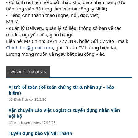
- Có kinh nghiệm về xuất nhập kho, giao nhận hàng (Ưu
tiên ứng viên đã từng làm việc tại công ty Nhật).
- Tiếng Anh thành thạo (nghe, nói, đọc, viết)
Mô tả
- quản lý Delivery, quản lý số liệu, thông số bản vẽ các
model, nguyên liệu, giao hàng/
Liên hê: Ms Chinh: 0971 777 314, hoặc Gửi CV vào Email:
Chinh.hrs@gmail.com
, ghi rõ vào CV Lương hiện tại,
Lương mong muốn và ngày bắt đầu công việc.
BÀI VIẾT LIÊN QUAN
Vị trí: Kế toán (kế toán chứng từ & nhân sự – bảo
hiểm)
bởi
Bình Tích Áp
,
25/3/26
Vận chuyển Lào Việt Logistics tuyển dụng nhân viên
nội bộ
bởi
vanchuyenlaoviet
,
17/10/25
Tuyển dụng bảo vệ Núi Thành