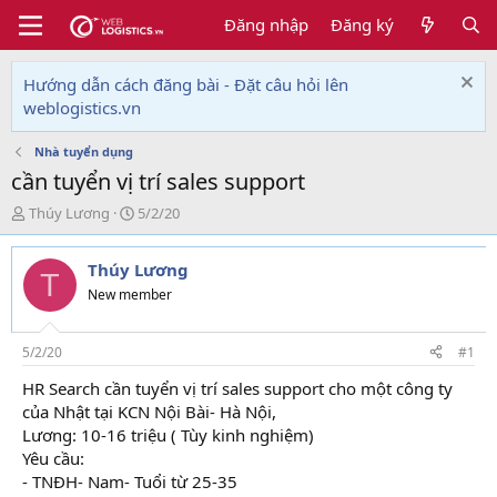
Đăng nhập
Đăng ký
Hướng dẫn cách đăng bài - Đặt câu hỏi lên
weblogistics.vn
Nhà tuyển dụng
cần tuyển vị trí sales support
T
N
Thúy Lương
5/2/20
h
g
r
à
Thúy Lương
e
y
T
a
g
New member
d
ử
s
i
t
5/2/20
#1
a
HR Search cần tuyển vị trí sales support cho một công ty
r
của Nhật tại KCN Nội Bài- Hà Nội,
t
e
Lương: 10-16 triệu ( Tùy kinh nghiệm)
r
Yêu cầu:
- TNĐH- Nam- Tuổi từ 25-35