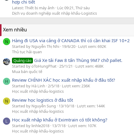
hợp chi tiết
Latest: Thiết bị máy ảnh
Lúc 09:21, Thứ sáu
Dịch vụ doanh nghiệp xuất nhập khẩu-Logistics
Xem nhiều
Hàng đi USA via cảng ở CANADA thì có cần khai ISF 10+2
N
Started by Nguyễn Thị Nhi
19/6/20
Lượt xem: 692K
Thủ tục hải quan
Giá Xe tải Faw 8 tấn Thùng 9M7 chở pallet.
Quảng cáo
Started by oToHungPhat
25/1/21
Lượt xem: 468K
Mua bán quốc tế
Review CHÍNH XÁC học xuất nhập khẩu ở đâu tốt?
H
Started by Hà Linh
2/5/18
Lượt xem: 236K
Học xuất nhập khẩu-logistics
Review học logistics ở đâu tốt
N
Started by Nguyễn Sung
13/10/18
Lượt xem: 144K
Học xuất nhập khẩu-logistics
Học xuất nhập khẩu ở Eximtrain có tốt không?
L
Started by linhle2018
13/7/18
Lượt xem: 107K
Học xuất nhập khẩu-logistics