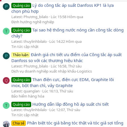
Lý do công tắc áp suất Danfoss KP1 là lựa
Quảng cáo
P
chọn phù hợp
Latest: Phương_bilalo
Lúc 15:58 Hôm qua
Định hướng nghề nghiệp
Tại sao hệ thống nước nóng cần công tắc dòng
Quảng cáo
T
chảy?
Latest: thuylinhbilalo
Lúc 14:22 Hôm qua
Tin tức cập nhật
Đánh giá chi tiết ưu điểm của Công tắc áp suất
Thảo luận
P
Danfoss so với các thương hiệu khác
Latest: Phương_bilalo
Lúc 16:58, Thứ sáu
Dịch vụ doanh nghiệp xuất nhập khẩu-Logistics
Than điện cực, điện cực EDM, Graphite lõi
Quảng cáo
Q
inox, bột than chì, vảy Graphite
Latest: quanglan
Lúc 16:13, Thứ sáu
Bảo hiểm hàng hóa
Hướng dẫn lắp đồng hồ áp suất chi tiết
Quảng cáo
T
Latest: thuylinhbilalo
Lúc 12:07, Thứ sáu
Tin tức cập nhật
Phân biệt tóc giả bằng tóc thật và tóc giả sợi tổng
Chia sẻ