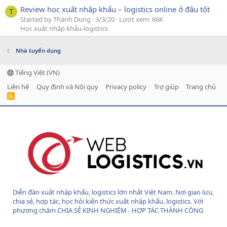
Review học xuất nhập khẩu – logistics online ở đâu tốt
T
Started by Thành Dung
3/3/20
Lượt xem: 66K
Học xuất nhập khẩu-logistics
Nhà tuyển dụng
Tiếng Việt (VN)
Liên hệ
Quy định và Nội quy
Privacy policy
Trợ giúp
Trang chủ
R
S
S
Diễn đàn xuất nhập khẩu, logistics lớn nhất Việt Nam. Nơi giao lưu,
chia sẻ, hợp tác, học hỏi kiến thức xuất nhập khẩu, logistics. Với
phương châm CHIA SẺ KINH NGHIỆM - HỢP TÁC THÀNH CÔNG