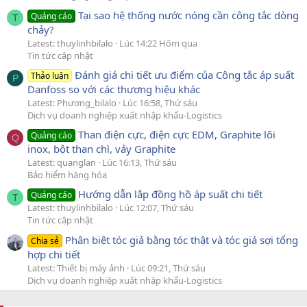
Tại sao hệ thống nước nóng cần công tắc dòng
Quảng cáo
T
chảy?
Latest: thuylinhbilalo
Lúc 14:22 Hôm qua
Tin tức cập nhật
Đánh giá chi tiết ưu điểm của Công tắc áp suất
Thảo luận
P
Danfoss so với các thương hiệu khác
Latest: Phương_bilalo
Lúc 16:58, Thứ sáu
Dịch vụ doanh nghiệp xuất nhập khẩu-Logistics
Than điện cực, điện cực EDM, Graphite lõi
Quảng cáo
Q
inox, bột than chì, vảy Graphite
Latest: quanglan
Lúc 16:13, Thứ sáu
Bảo hiểm hàng hóa
Hướng dẫn lắp đồng hồ áp suất chi tiết
Quảng cáo
T
Latest: thuylinhbilalo
Lúc 12:07, Thứ sáu
Tin tức cập nhật
Phân biệt tóc giả bằng tóc thật và tóc giả sợi tổng
Chia sẻ
hợp chi tiết
Latest: Thiết bị máy ảnh
Lúc 09:21, Thứ sáu
Dịch vụ doanh nghiệp xuất nhập khẩu-Logistics