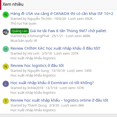
Xem nhiều
Hàng đi USA via cảng ở CANADA thì có cần khai ISF 10+2
N
Started by Nguyễn Thị Nhi
19/6/20
Lượt xem: 692K
Thủ tục hải quan
Giá Xe tải Faw 8 tấn Thùng 9M7 chở pallet.
Quảng cáo
Started by oToHungPhat
25/1/21
Lượt xem: 468K
Mua bán quốc tế
Review CHÍNH XÁC học xuất nhập khẩu ở đâu tốt?
H
Started by Hà Linh
2/5/18
Lượt xem: 237K
Học xuất nhập khẩu-logistics
Review học logistics ở đâu tốt
N
Started by Nguyễn Sung
13/10/18
Lượt xem: 145K
Học xuất nhập khẩu-logistics
Học xuất nhập khẩu ở Eximtrain có tốt không?
L
Started by linhle2018
13/7/18
Lượt xem: 107K
Học xuất nhập khẩu-logistics
Review học xuất nhập khẩu – logistics online ở đâu tốt
T
Started by Thành Dung
3/3/20
Lượt xem: 66K
Học xuất nhập khẩu-logistics