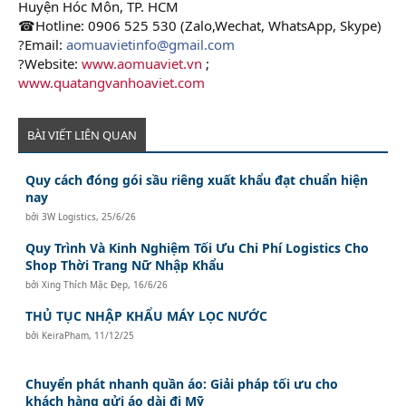
Huyện Hóc Môn, TP. HCM
☎Hotline: 0906 525 530 (Zalo,Wechat, WhatsApp, Skype)
?Email:
aomuavietinfo@gmail.com
?Website:
www.aomuaviet.vn
;
www.quatangvanhoaviet.com
BÀI VIẾT LIÊN QUAN
Quy cách đóng gói sầu riêng xuất khẩu đạt chuẩn hiện
nay
bởi
3W Logistics
,
25/6/26
Quy Trình Và Kinh Nghiệm Tối Ưu Chi Phí Logistics Cho
Shop Thời Trang Nữ Nhập Khẩu
bởi
Xing Thích Mặc Đẹp
,
16/6/26
THỦ TỤC NHẬP KHẨU MÁY LỌC NƯỚC
bởi
KeiraPham
,
11/12/25
Chuyển phát nhanh quần áo: Giải pháp tối ưu cho
khách hàng gửi áo dài đi Mỹ