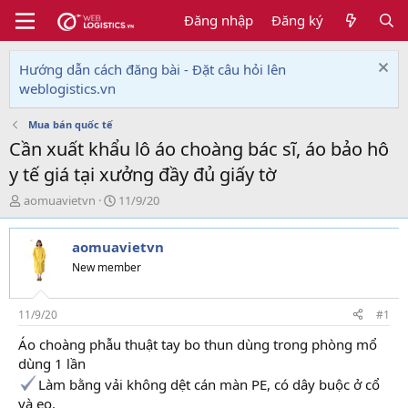
Đăng nhập
Đăng ký
Hướng dẫn cách đăng bài - Đặt câu hỏi lên
weblogistics.vn
Mua bán quốc tế
Cần xuất khẩu lô áo choàng bác sĩ, áo bảo hô
y tế giá tại xưởng đầy đủ giấy tờ
T
N
aomuavietvn
11/9/20
h
g
r
à
aomuavietvn
e
y
a
g
New member
d
ử
s
i
t
11/9/20
#1
a
Áo choàng phẫu thuật tay bo thun dùng trong phòng mổ
r
dùng 1 lần
t
e
Làm bằng vải không dệt cán màn PE, có dây buộc ở cổ
r
và eo.