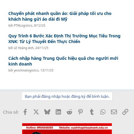
Chuyển phát nhanh quần áo: Giải pháp tối ưu cho
khách hàng gửi áo dài đi Mỹ
bởi
PTNLogistics
,
8/12/25
Quy Trình 6 Bước Xác Định Thị Trường Mục Tiêu Trong
XNK: Từ Lý Thuyết Đến Thực Chiến
bởi
Lê Hoàng Anh
,
24/11/25
Cách nhập hàng Trung Quốc hiệu quả cho người mới
kinh doanh
bởi
yenchinalogisitcs
,
13/11/25
Bạn phải đăng nhập hoặc đăng ký để bình luận.
Facebook
X
Bluesky
LinkedIn
Reddit
Pinterest
Tumblr
WhatsApp
Email
Li
Chia sẻ: