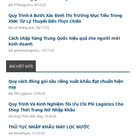
bởi
PTNLogistics
,
8/12/25
Quy Trình 6 Bước Xác Định Thị Trường Mục Tiêu Trong
XNK: Từ Lý Thuyết Đến Thực Chiến
bởi
Lê Hoàng Anh
,
24/11/25
Cách nhập hàng Trung Quốc hiệu quả cho người mới
kinh doanh
bởi
yenchinalogisitcs
,
13/11/25
BÀI VIẾT MỚI
Quy cách đóng gói sầu riêng xuất khẩu đạt chuẩn hiện
nay
bởi
3W Logistics
,
25/6/26
Quy Trình Và Kinh Nghiệm Tối Ưu Chi Phí Logistics Cho
Shop Thời Trang Nữ Nhập Khẩu
bởi
Xing Thích Mặc Đẹp
,
16/6/26
THỦ TỤC NHẬP KHẨU MÁY LỌC NƯỚC
bởi
KeiraPham
,
11/12/25