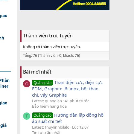
giao
Thành viên trực tuyến
nh
Không có thành viên trực tuyến.
Tổng: 76 (Thành viên: 0, khách: 76)
Bài mới nhất
 Phân
Than điện cực, điện cực
Quảng cáo
Q
iner
EDM, Graphite lõi inox, bột than
chì, vảy Graphite
Latest: quanglan
41 phút trước
giao
Bảo hiểm hàng hóa
Hướng dẫn lắp đồng hồ
Quảng cáo
T
áp suất chi tiết
giá
Latest: thuylinhbilalo
Lúc 12:07
Tin tức cập nhật