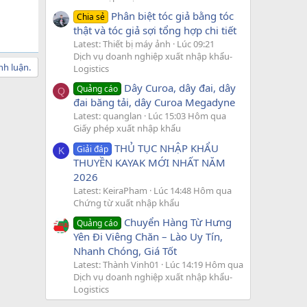
Phân biệt tóc giả bằng tóc
Chia sẻ
thật và tóc giả sợi tổng hợp chi tiết
Latest: Thiết bị máy ảnh
Lúc 09:21
Dịch vụ doanh nghiệp xuất nhập khẩu-
nh luận.
Logistics
Dây Curoa, dây đai, dây
Quảng cáo
Q
đai băng tải, dây Curoa Megadyne
Latest: quanglan
Lúc 15:03 Hôm qua
Giấy phép xuất nhập khẩu
THỦ TỤC NHẬP KHẨU
Giải đáp
K
THUYỀN KAYAK MỚI NHẤT NĂM
2026
Latest: KeiraPham
Lúc 14:48 Hôm qua
Chứng từ xuất nhập khẩu
Chuyển Hàng Từ Hưng
Quảng cáo
Yên Đi Viêng Chăn – Lào Uy Tín,
Nhanh Chóng, Giá Tốt
Latest: Thành Vinh01
Lúc 14:19 Hôm qua
Dịch vụ doanh nghiệp xuất nhập khẩu-
Logistics