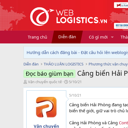
Diễn đàn
Trang chủ
Có gì mới
Thà
Hướng dẫn cách đăng bài - Đặt câu hỏi lên weblogis
Diễn đàn
THẢO LUẬN LOGISTICS
Phương thức vận chu
Cảng biển Hải 
Đọc báo giùm bạn
T
N
Vận chuyển quốc tế
5/10/21
h
g
r
à
5/10/21
e
y
a
g
Cảng biển Hải Phòng đang tạo
d
ử
biển thế giới, giữ vai trò chủ
s
i
t
Cảng Hải Phòng và Cảng
Cont
a
Vận chuyển
r