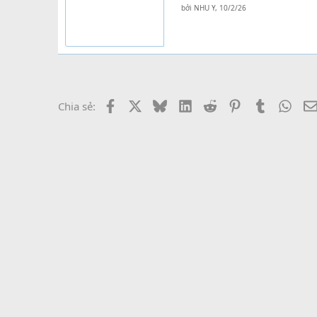
bởi
NHU Y
,
10/2/26
Facebook
X
Bluesky
LinkedIn
Reddit
Pinterest
Tumblr
What
Chia sẻ: