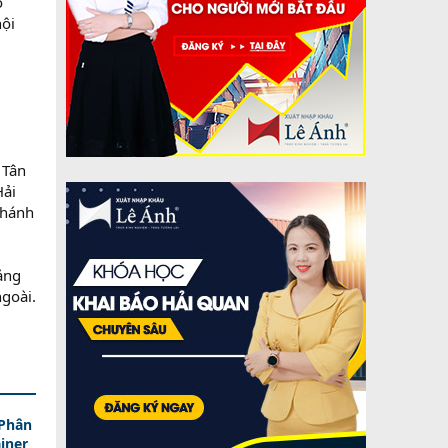
ổ
nội
 Tân
Hải
nhánh
ảng
ngoài.
 Phân
iner