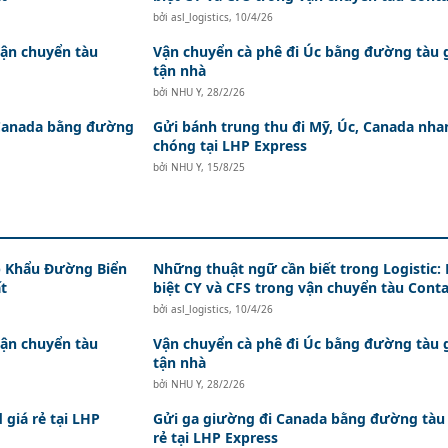
bởi
asl_logistics
,
10/4/26
vận chuyển tàu
Vận chuyển cà phê đi Úc bằng đường tàu 
tận nhà
bởi
NHU Y
,
28/2/26
, Canada bằng đường
Gửi bánh trung thu đi Mỹ, Úc, Canada nha
chóng tại LHP Express
bởi
NHU Y
,
15/8/25
 Khẩu Đường Biển
Những thuật ngữ cần biết trong Logistic:
t
biệt CY và CFS trong vận chuyển tàu Conta
bởi
asl_logistics
,
10/4/26
vận chuyển tàu
Vận chuyển cà phê đi Úc bằng đường tàu 
tận nhà
bởi
NHU Y
,
28/2/26
 giá rẻ tại LHP
Gửi ga giường đi Canada bằng đường tàu 
rẻ tại LHP Express