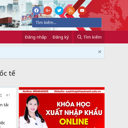
Đăng nhập
Đăng ký
Tìm kiếm
ốc tế
#1
n tải
iệc