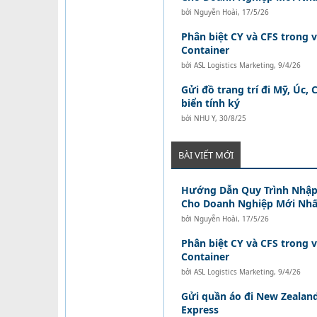
bởi
Nguyễn Hoài
,
17/5/26
Phân biệt CY và CFS trong 
Container
bởi
ASL Logistics Marketing
,
9/4/26
Gửi đồ trang trí đi Mỹ, Úc
biển tính ký
bởi
NHU Y
,
30/8/25
BÀI VIẾT MỚI
Hướng Dẫn Quy Trình Nhập
Cho Doanh Nghiệp Mới Nhấ
bởi
Nguyễn Hoài
,
17/5/26
Phân biệt CY và CFS trong 
Container
bởi
ASL Logistics Marketing
,
9/4/26
Gửi quần áo đi New Zealand
Express