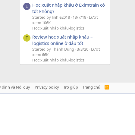
Học xuất nhập khẩu ở Eximtrain có
L
tốt không?
Started by linhle2018
13/7/18
Lượt
xem: 106K
Học xuất nhập khẩu-logistics
Review học xuất nhập khẩu –
T
logistics online ở đâu tốt
Started by Thành Dung
3/3/20
Lượt
xem: 66K
Học xuất nhập khẩu-logistics
 định và Nội quy
Privacy policy
Trợ giúp
Trang chủ
R
S
S