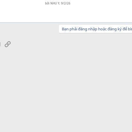
bởi
NHU Y
,
9/2/26
Bạn phải đăng nhập hoặc đăng ký để bì
sApp
Email
Link