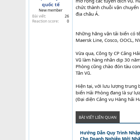
mở rộng các tuyến dịch vụ. Hà
quốc tế
t
chức thành chuỗi vận chuyển 
New member
e
địa châu Á.
Bài viết
26
r
Reaction score
0
Những hãng vận tải biển có tê
Maersk Line, Cosco, OOCL, 
Vừa qua, Công ty CP Cảng Hải
Vũ làm hàng nhân dịp 30 năm 
Phòng cũng chào đón tàu cont
Tân Vũ.
Hiện tại, với lưu lượng trun
biển Hải Phòng đang là sự lự
(Đại diện Cảng vụ Hàng hải H
BÀI VIẾT LIÊN QUAN
Hướng Dẫn Quy Trình Nhập
Cho Doanh Nghiệp Mới Nhấ