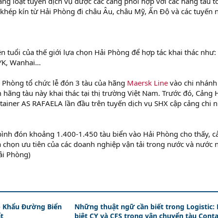
ng loạt tuyến dịch vụ được các cảng phối hợp với các hãng tàu t
khép kín từ Hải Phòng đi châu Âu, châu Mỹ, Ấn Độ và các tuyến 
n tuổi của thế giới lựa chọn Hải Phòng để hợp tác khai thác như:
NYK, Wanhai…
 Phòng tổ chức lễ đón 3 tàu của hãng
Maersk Line
vào chi nhánh
hãng tàu này khai thác tại thị trường Việt Nam. Trước đó, Cảng 
ainer AS RAFAELA lần đầu trên tuyến dịch vụ SHX cập cảng chi 
g bình đón khoảng 1.400-1.450 tàu biển vào Hải Phòng cho thấy, c
a chọn ưu tiên của các doanh nghiệp vận tải trong nước và nước 
ải Phòng)
 Khẩu Đường Biển
Những thuật ngữ cần biết trong Logistic:
t
biệt CY và CFS trong vận chuyển tàu Conta