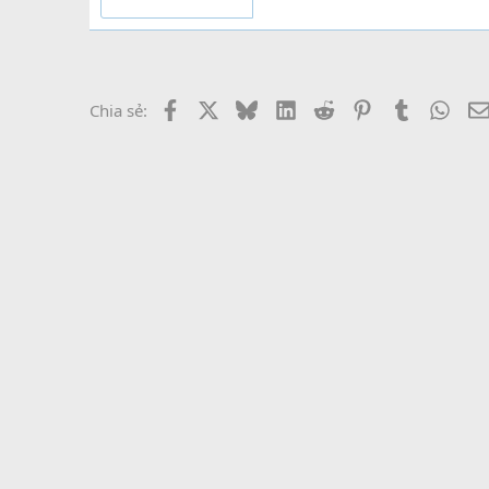
Facebook
X
Bluesky
LinkedIn
Reddit
Pinterest
Tumblr
What
Chia sẻ: