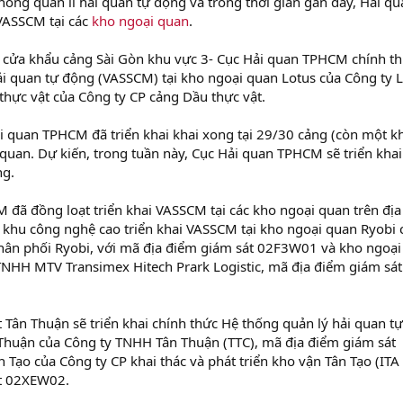
 thống quản lí hải quan tự động và trong thời gian gần đây, Hải q
VASSCM tại các
kho ngoại quan
.
n cửa khẩu cảng Sài Gòn khu vực 3- Cục Hải quan TPHCM chính t
hải quan tự động (VASSCM) tại kho ngoại quan Lotus của Công ty L
hực vật của Công ty CP cảng Dầu thực vật.
ải quan TPHCM đã triển khai khai xong tại 29/30 cảng (còn một k
quan. Dự kiến, trong tuần này, Cục Hải quan TPHCM sẽ triển khai
ng.
 đã đồng loạt triển khai VASSCM tại các kho ngoại quan trên địa
 khu công nghệ cao triển khai VASSCM tại kho ngoại quan Ryobi 
ân phối Ryobi, với mã địa điểm giám sát 02F3W01 và kho ngoại
NHH MTV Transimex Hitech Prark Logistic, mã địa điểm giám sát
 Tân Thuận sẽ triển khai chính thức Hệ thống quản lý hải quan tự
Thuận của Công ty TNHH Tân Thuận (TTC), mã địa điểm giám sát
Tạo của Công ty CP khai thác và phát triển kho vận Tân Tạo (ITA
át 02XEW02.