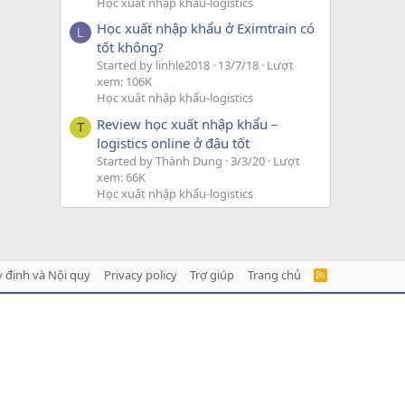
Học xuất nhập khẩu-logistics
Học xuất nhập khẩu ở Eximtrain có
L
tốt không?
Started by linhle2018
13/7/18
Lượt
xem: 106K
Học xuất nhập khẩu-logistics
Review học xuất nhập khẩu –
T
logistics online ở đâu tốt
Started by Thành Dung
3/3/20
Lượt
xem: 66K
Học xuất nhập khẩu-logistics
 định và Nội quy
Privacy policy
Trợ giúp
Trang chủ
R
S
S