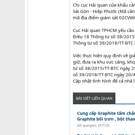
Chi cục Hải quan cửa khẩu cả
Sài Gòn - Hiệp Phước (Mã cản
mã địa điểm giám sát 02CV
Cục Hải quan TPHCM yêu cầu cá
Điều 18 Thông tư số 38/2015
Thông tư số 39/2018/TT-BTC 
Việc thực hiện quy định về gi
giữ, đưa ra khu vực cảng, kho
tư số 38/2015/TT-BTC ngàỵ 25
số 39/2018/TT-BTC ngày 20/4
Cập nhật tình hình để cả nhà
BÀI VIẾT LIÊN QUAN
Cung cấp Graphite tấm chặn
Graphite bôi trơn , bột than
bởi
quanglan
,
31/7/26