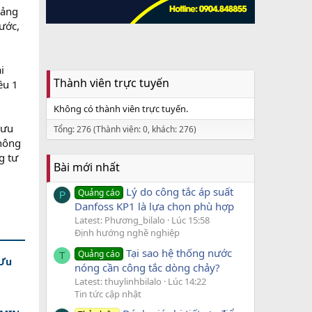
cảng
ước,
i
Thành viên trực tuyến
ều 1
Không có thành viên trực tuyến.
lưu
Tổng: 276 (Thành viên: 0, khách: 276)
thông
g tư
Bài mới nhất
Lý do công tắc áp suất
Quảng cáo
P
Danfoss KP1 là lựa chọn phù hợp
Latest: Phương_bilalo
Lúc 15:58
Định hướng nghề nghiệp
Tại sao hệ thống nước
Quảng cáo
T
 Ưu
nóng cần công tắc dòng chảy?
Latest: thuylinhbilalo
Lúc 14:22
Tin tức cập nhật