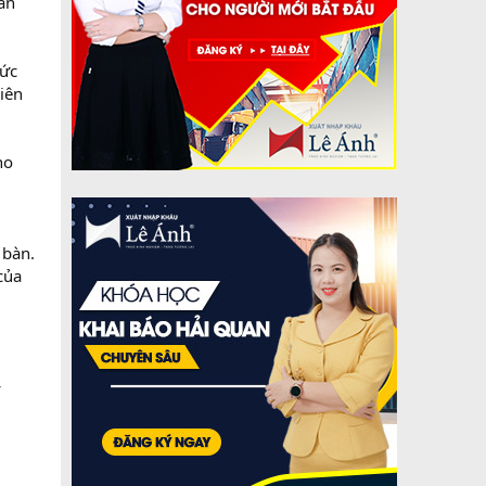
uan
hức
iên
ho
 bàn.
của