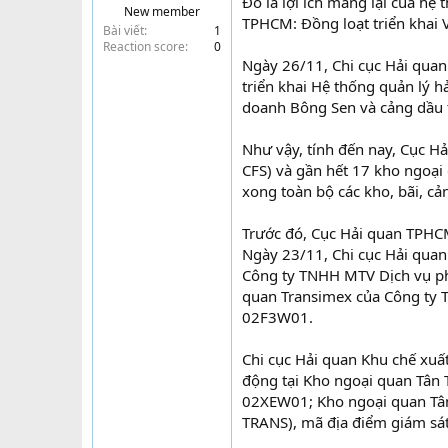
Đó là lợi ích mang lại của hệ
New member
t
TPHCM: Đồng loạt triển khai 
Bài viết
1
e
Reaction score
0
r
Ngày 26/11, Chi cục Hải qua
triển khai Hệ thống quản lý 
doanh Bông Sen và cảng dầu t
Như vậy, tính đến nay, Cục H
CFS) và gần hết 17 kho ngoại 
xong toàn bộ các kho, bãi, cả
Trước đó, Cục Hải quan TPHCM
Ngày 23/11, Chi cục Hải quan
Công ty TNHH MTV Dịch vụ ph
quan Transimex của Công ty T
02F3W01.
Chi cục Hải quan Khu chế xuất
động tại Kho ngoại quan Tân 
02XEW01; Kho ngoại quan Tân 
TRANS), mã địa điểm giám s