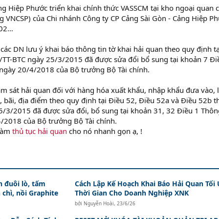
ng Hiệp Phước triển khai chính thức VASSCM tại kho ngoại quan 
g VNCSP) của Chi nhánh Công ty CP Cảng Sài Gòn - Cảng Hiệp Ph
W02…
c DN lưu ý khai báo thông tin tờ khai hải quan theo quy định tạ
/TT-BTC ngày 25/3/2015 đã được sửa đổi bổ sung tại khoản 7 Đi
ngày 20/4/2018 của Bộ trưởng Bộ Tài chính.
ám sát hải quan đối với hàng hóa xuất khẩu, nhập khẩu đưa vào, 
, bãi, địa điểm theo quy định tại Điều 52, Điều 52a và Điều 52b 
/3/2015 đã được sửa đổi, bổ sung tại khoản 31, 32 Điều 1 Thôn
/2018 của Bộ trưởng Bộ Tài chính.
 làm
thủ tục hải quan
cho nó nhanh gọn ạ, !
 đuôi lò, tấm
Cách Lập Kế Hoạch Khai Báo Hải Quan Tối
 chì, nồi Graphite
Thời Gian Cho Doanh Nghiệp XNK
bởi
Nguyễn Hoài
,
23/6/26