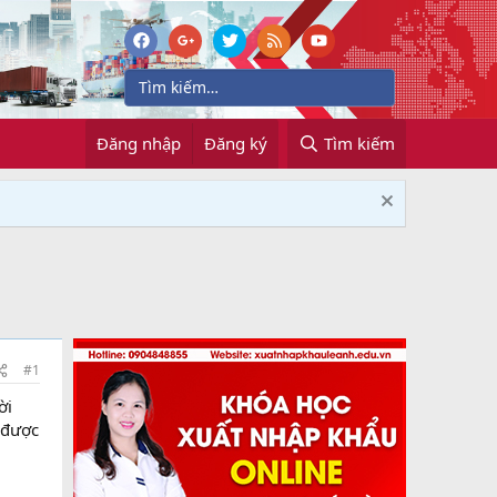
Đăng nhập
Đăng ký
Tìm kiếm
#1
ời
m được