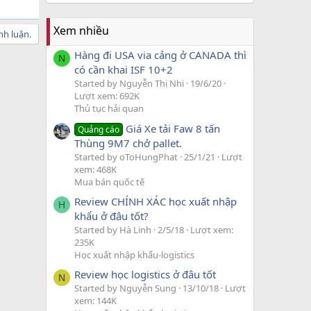
Xem nhiều
nh luận.
Hàng đi USA via cảng ở CANADA thì
N
có cần khai ISF 10+2
Started by Nguyễn Thị Nhi
19/6/20
Lượt xem: 692K
Thủ tục hải quan
Giá Xe tải Faw 8 tấn
Quảng cáo
Thùng 9M7 chở pallet.
Started by oToHungPhat
25/1/21
Lượt
xem: 468K
Mua bán quốc tế
Review CHÍNH XÁC học xuất nhập
H
khẩu ở đâu tốt?
Started by Hà Linh
2/5/18
Lượt xem:
235K
Học xuất nhập khẩu-logistics
Review học logistics ở đâu tốt
N
Started by Nguyễn Sung
13/10/18
Lượt
xem: 144K