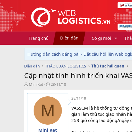
Diễn đàn
Trang chủ
Có gì mới
Thà
Hướng dẫn cách đăng bài - Đặt câu hỏi lên weblogis
Diễn đàn
THẢO LUẬN LOGISTICS
Thủ tục hải quan
Cập nhật tình hình triển khai V
T
N
Mini Ket
28/11/18
h
g
r
à
28/11/18
e
y
M
a
g
VASSCM là hệ thống tự động t
d
ử
gian làm thủ tục giao nhận hà
s
i
253 giờ công lao động/ngày do
t
a
Mini Ket
r