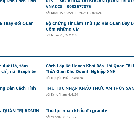
ớng Dẫn Cách Tính
RESET MỞ KHÓA TÀI KHOẢN QUẢN TRỊ A
VNACCS – 0933677075
bởi
KHAI HAI QUAN FPT.VNACCS
,
8/4/26
 6 Thay Đổi Quan
Bộ Chứng Từ Làm Thủ Tục Hải Quan Đầy 
Gồm Những Gì?
bởi
Nhân Vũ
,
24/1/26
 đuôi lò, tấm
Cách Lập Kế Hoạch Khai Báo Hải Quan Tối
 chì, nồi Graphite
Thời Gian Cho Doanh Nghiệp XNK
bởi
Nguyễn Hoài
,
23/6/26
ớng Dẫn Cách Tính
THỦ TỤC NHẬP KHẨU THỨC ĂN THỦY SẢ
bởi
KeiraPham
,
6/6/26
N QUẢN TRỊ ADMIN
Thủ tục nhập khẩu đá granite
bởi
YenNhi38
,
17/3/26