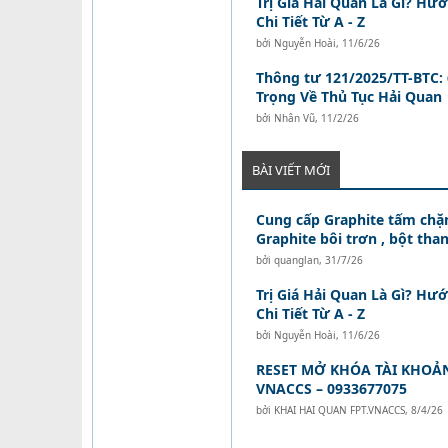
Trị Giá Hải Quan Là Gì? Hư
Chi Tiết Từ A - Z
bởi
Nguyễn Hoài
,
11/6/26
Thông tư 121/2025/TT-BTC:
Trọng Về Thủ Tục Hải Quan
bởi
Nhân Vũ
,
11/2/26
BÀI VIẾT MỚI
Cung cấp Graphite tấm chặn
Graphite bôi trơn , bột than
bởi
quanglan
,
31/7/26
Trị Giá Hải Quan Là Gì? Hư
Chi Tiết Từ A - Z
bởi
Nguyễn Hoài
,
11/6/26
RESET MỞ KHÓA TÀI KHOẢ
VNACCS – 0933677075
bởi
KHAI HAI QUAN FPT.VNACCS
,
8/4/26