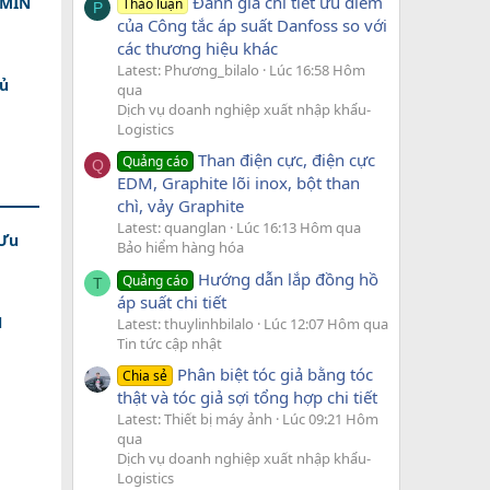
Đánh giá chi tiết ưu điểm
DMIN
Thảo luận
P
của Công tắc áp suất Danfoss so với
các thương hiệu khác
Latest: Phương_bilalo
Lúc 16:58 Hôm
Đủ
qua
Dịch vụ doanh nghiệp xuất nhập khẩu-
Logistics
Than điện cực, điện cực
Quảng cáo
Q
EDM, Graphite lõi inox, bột than
chì, vảy Graphite
Latest: quanglan
Lúc 16:13 Hôm qua
 Ưu
Bảo hiểm hàng hóa
Hướng dẫn lắp đồng hồ
Quảng cáo
T
áp suất chi tiết
N
Latest: thuylinhbilalo
Lúc 12:07 Hôm qua
Tin tức cập nhật
Phân biệt tóc giả bằng tóc
Chia sẻ
thật và tóc giả sợi tổng hợp chi tiết
Latest: Thiết bị máy ảnh
Lúc 09:21 Hôm
qua
Dịch vụ doanh nghiệp xuất nhập khẩu-
Logistics