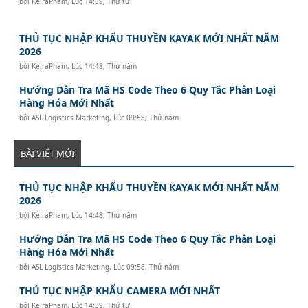
bởi
KeiraPham
,
Lúc 14:39, Thứ tư
THỦ TỤC NHẬP KHẨU THUYỀN KAYAK MỚI NHẤT NĂM
2026
bởi
KeiraPham
,
Lúc 14:48, Thứ năm
Hướng Dẫn Tra Mã HS Code Theo 6 Quy Tắc Phân Loại
Hàng Hóa Mới Nhất
bởi
ASL Logistics Marketing
,
Lúc 09:58, Thứ năm
BÀI VIẾT MỚI
THỦ TỤC NHẬP KHẨU THUYỀN KAYAK MỚI NHẤT NĂM
2026
bởi
KeiraPham
,
Lúc 14:48, Thứ năm
Hướng Dẫn Tra Mã HS Code Theo 6 Quy Tắc Phân Loại
Hàng Hóa Mới Nhất
bởi
ASL Logistics Marketing
,
Lúc 09:58, Thứ năm
THỦ TỤC NHẬP KHẨU CAMERA MỚI NHẤT
bởi
KeiraPham
,
Lúc 14:39, Thứ tư