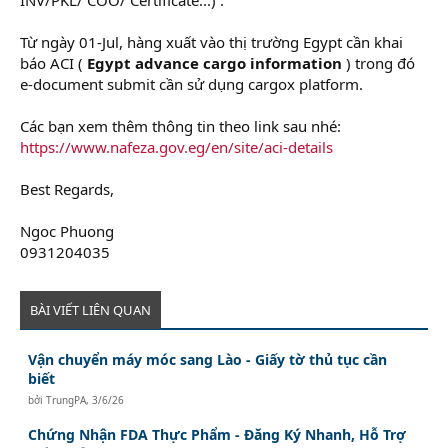
r
Từ ngày 01-Jul, hàng xuất vào thị trường Egypt cần khai
báo ACI (
Egypt advance cargo information
) trong đó
e-document submit cần sử dụng cargox platform.
Các bạn xem thêm thông tin theo link sau nhé:
https://www.nafeza.gov.eg/en/site/aci-details
Best Regards,
Ngoc Phuong
0931204035
BÀI VIẾT LIÊN QUAN
Vận chuyển máy móc sang Lào - Giấy tờ thủ tục cần
biết
bởi
TrungPA
,
3/6/26
Chứng Nhận FDA Thực Phẩm - Đăng Ký Nhanh, Hỗ Trợ