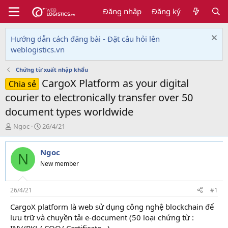
Đăng nhập
Đăng ký
Hướng dẫn cách đăng bài - Đặt câu hỏi lên
weblogistics.vn
Chứng từ xuất nhập khẩu
CargoX Platform as your digital
Chia sẻ
courier to electronically transfer over 50
document types worldwide
T
N
Ngoc
26/4/21
h
g
r
à
Ngoc
e
y
N
a
g
New member
d
ử
s
i
t
26/4/21
#1
a
CargoX platform là web sử dụng công nghệ blockchain để
r
lưu trữ và chuyền tải e-document (50 loại chứng từ :
t
e
INV/PKL/ COO/ Certificate...) .