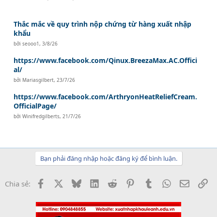
Thắc mắc về quy trình nộp chứng từ hàng xuất nhập
khẩu
bởi
seooo1
,
3/8/26
https://www.facebook.com/Qinux.BreezaMax.AC.Offici
al/
bởi
Mariasgilbert
,
23/7/26
https://www.facebook.com/ArthryonHeatReliefCream.
OfficialPage/
bởi
Winifredgilberts
,
21/7/26
Bạn phải đăng nhập hoặc đăng ký để bình luận.
Facebook
X
Bluesky
LinkedIn
Reddit
Pinterest
Tumblr
WhatsApp
Email
Li
Chia sẻ: