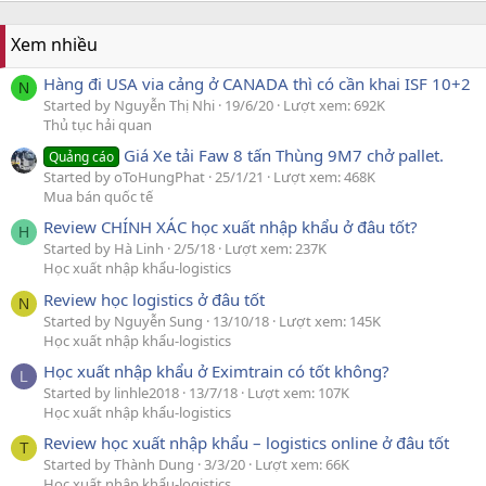
Xem nhiều
Hàng đi USA via cảng ở CANADA thì có cần khai ISF 10+2
N
Started by Nguyễn Thị Nhi
19/6/20
Lượt xem: 692K
Thủ tục hải quan
Giá Xe tải Faw 8 tấn Thùng 9M7 chở pallet.
Quảng cáo
Started by oToHungPhat
25/1/21
Lượt xem: 468K
Mua bán quốc tế
Review CHÍNH XÁC học xuất nhập khẩu ở đâu tốt?
H
Started by Hà Linh
2/5/18
Lượt xem: 237K
Học xuất nhập khẩu-logistics
Review học logistics ở đâu tốt
N
Started by Nguyễn Sung
13/10/18
Lượt xem: 145K
Học xuất nhập khẩu-logistics
Học xuất nhập khẩu ở Eximtrain có tốt không?
L
Started by linhle2018
13/7/18
Lượt xem: 107K
Học xuất nhập khẩu-logistics
Review học xuất nhập khẩu – logistics online ở đâu tốt
T
Started by Thành Dung
3/3/20
Lượt xem: 66K
Học xuất nhập khẩu-logistics