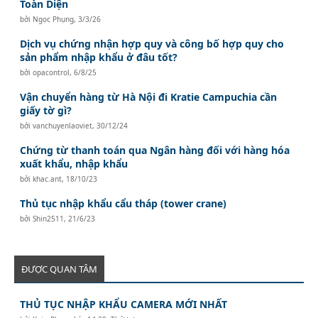
Toàn Diện
bởi
Ngọc Phụng
,
3/3/26
Dịch vụ chứng nhận hợp quy và công bố hợp quy cho
sản phẩm nhập khẩu ở đâu tốt?
bởi
opacontrol
,
6/8/25
Vận chuyển hàng từ Hà Nội đi Kratie Campuchia cần
giấy tờ gì?
bởi
vanchuyenlaoviet
,
30/12/24
Chứng từ thanh toán qua Ngân hàng đối với hàng hóa
xuất khẩu, nhập khẩu
bởi
khac.ant
,
18/10/23
Thủ tục nhập khẩu cẩu tháp (tower crane)
bởi
Shin2511
,
21/6/23
ĐƯỢC QUAN TÂM
THỦ TỤC NHẬP KHẨU CAMERA MỚI NHẤT