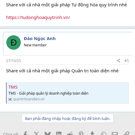
Share với cả nhà một giải pháp Tự động hóa quy trình nhé
https://tudonghoaquytrinh.vn/
Đào Ngọc Anh
Đ
New member
27/10/25
#5
Share với cả nhà một giải pháp Quản trị toàn diện nhé
TMS
TMS - Giải pháp quản lý doanh nghiệp toàn diện
quantritoandien.vn
Bạn phải đăng nhập hoặc đăng ký để bình luận.
Facebook
X
Bluesky
LinkedIn
Reddit
Pinterest
Tumblr
WhatsApp
Email
Li
Chia sẻ: