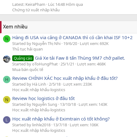
Latest: KeiraPham
Lúc 14:48 Hôm qua
Chứng từ xuất nhập khẩu
Xem nhiều
Hàng đi USA via cảng ở CANADA thì có cần khai ISF 10+2
N
Started by Nguyễn Thị Nhi
19/6/20
Lượt xem: 692K
Thủ tục hải quan
Giá Xe tải Faw 8 tấn Thùng 9M7 chở pallet.
Quảng cáo
Started by oToHungPhat
25/1/21
Lượt xem: 468K
Mua bán quốc tế
Review CHÍNH XÁC học xuất nhập khẩu ở đâu tốt?
H
Started by Hà Linh
2/5/18
Lượt xem: 233K
Học xuất nhập khẩu-logistics
Review học logistics ở đâu tốt
N
Started by Nguyễn Sung
13/10/18
Lượt xem: 143K
Học xuất nhập khẩu-logistics
Học xuất nhập khẩu ở Eximtrain có tốt không?
L
Started by linhle2018
13/7/18
Lượt xem: 106K
Học xuất nhập khẩu-logistics