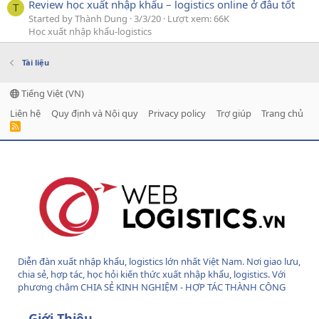
Review học xuất nhập khẩu – logistics online ở đâu tốt
T
Started by Thành Dung
3/3/20
Lượt xem: 66K
Học xuất nhập khẩu-logistics
Tài liệu
Tiếng Việt (VN)
Liên hệ
Quy định và Nội quy
Privacy policy
Trợ giúp
Trang chủ
R
S
S
Diễn đàn xuất nhập khẩu, logistics lớn nhất Việt Nam. Nơi giao lưu,
chia sẻ, hợp tác, học hỏi kiến thức xuất nhập khẩu, logistics. Với
phương châm CHIA SẺ KINH NGHIỆM - HỢP TÁC THÀNH CÔNG
Giới Thiệu