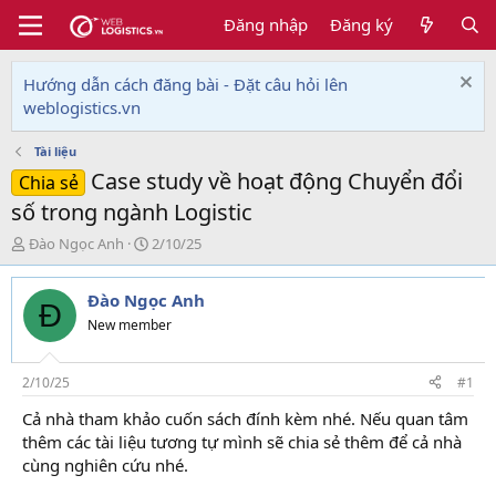
Đăng nhập
Đăng ký
Hướng dẫn cách đăng bài - Đặt câu hỏi lên
weblogistics.vn
Tài liệu
Case study về hoạt động Chuyển đổi
Chia sẻ
số trong ngành Logistic
T
N
Đào Ngọc Anh
2/10/25
h
g
r
à
Đào Ngọc Anh
e
y
Đ
a
g
New member
d
ử
s
i
t
2/10/25
#1
a
Cả nhà tham khảo cuốn sách đính kèm nhé. Nếu quan tâm
r
thêm các tài liệu tương tự mình sẽ chia sẻ thêm để cả nhà
t
e
cùng nghiên cứu nhé.
r