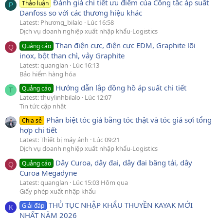
Đánh giá chi tiết ưu điểm của Công tắc áp suất
Thảo luận
P
Danfoss so với các thương hiệu khác
Latest: Phương_bilalo
Lúc 16:58
Dịch vụ doanh nghiệp xuất nhập khẩu-Logistics
Than điện cực, điện cực EDM, Graphite lõi
Quảng cáo
Q
inox, bột than chì, vảy Graphite
Latest: quanglan
Lúc 16:13
Bảo hiểm hàng hóa
Hướng dẫn lắp đồng hồ áp suất chi tiết
Quảng cáo
T
Latest: thuylinhbilalo
Lúc 12:07
Tin tức cập nhật
Phân biệt tóc giả bằng tóc thật và tóc giả sợi tổng
Chia sẻ
hợp chi tiết
Latest: Thiết bị máy ảnh
Lúc 09:21
Dịch vụ doanh nghiệp xuất nhập khẩu-Logistics
Dây Curoa, dây đai, dây đai băng tải, dây
Quảng cáo
Q
Curoa Megadyne
Latest: quanglan
Lúc 15:03 Hôm qua
Giấy phép xuất nhập khẩu
THỦ TỤC NHẬP KHẨU THUYỀN KAYAK MỚI
Giải đáp
K
NHẤT NĂM 2026