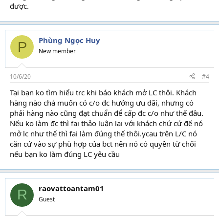
được.
Phùng Ngọc Huy
P
New member
10/6/20
#4
Tại bạn ko tìm hiểu trc khi báo khách mở LC thôi. Khách
hàng nào chả muốn có c/o đc hưởng ưu đãi, nhưng có
phải hàng nào cũng đạt chuẩn để cấp đc c/o như thế đâu.
Nếu ko làm đc thì fai thảo luận lại với khách chứ cứ để nó
mở lc như thế thì fai làm đúng thế thôi.ycau trên L/C nó
căn cứ vào sự phù hợp của bct nên nó có quyền từ chối
nếu bạn ko làm đúng LC yêu cầu
raovattoantam01
R
Guest