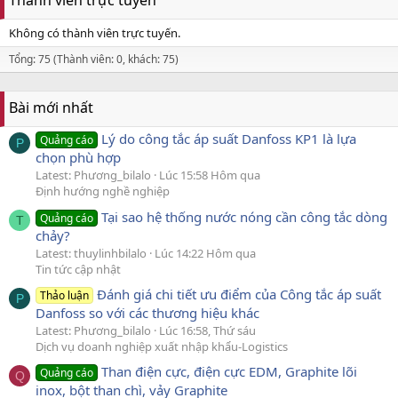
Thành viên trực tuyến
Không có thành viên trực tuyến.
Tổng: 75 (Thành viên: 0, khách: 75)
Bài mới nhất
Lý do công tắc áp suất Danfoss KP1 là lựa
Quảng cáo
P
chọn phù hợp
Latest: Phương_bilalo
Lúc 15:58 Hôm qua
Định hướng nghề nghiệp
Tại sao hệ thống nước nóng cần công tắc dòng
Quảng cáo
T
chảy?
Latest: thuylinhbilalo
Lúc 14:22 Hôm qua
Tin tức cập nhật
Đánh giá chi tiết ưu điểm của Công tắc áp suất
Thảo luận
P
Danfoss so với các thương hiệu khác
Latest: Phương_bilalo
Lúc 16:58, Thứ sáu
Dịch vụ doanh nghiệp xuất nhập khẩu-Logistics
Than điện cực, điện cực EDM, Graphite lõi
Quảng cáo
Q
inox, bột than chì, vảy Graphite