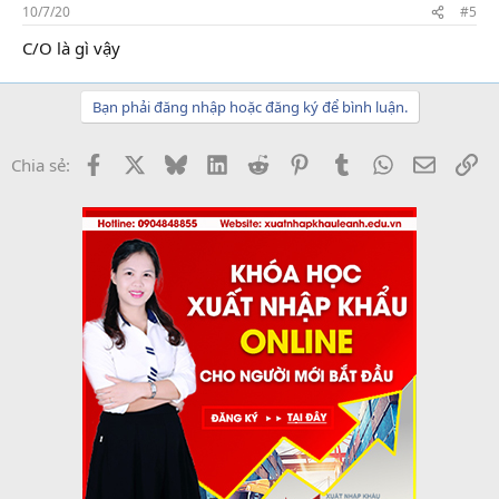
10/7/20
#5
C/O là gì vậy
Bạn phải đăng nhập hoặc đăng ký để bình luận.
Facebook
X
Bluesky
LinkedIn
Reddit
Pinterest
Tumblr
WhatsApp
Email
Li
Chia sẻ: