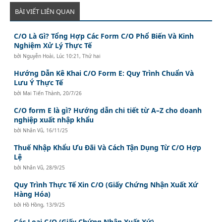
BÀI VIẾT LIÊN QUAN
C/O Là Gì? Tổng Hợp Các Form C/O Phổ Biến Và Kinh
Nghiệm Xử Lý Thực Tế
bởi
Nguyễn Hoài
,
Lúc 10:21, Thứ hai
Hướng Dẫn Kê Khai C/O Form E: Quy Trình Chuẩn Và
Lưu Ý Thực Tế
bởi
Mai Tiến Thành
,
20/7/26
C/O form E là gì? Hướng dẫn chi tiết từ A–Z cho doanh
nghiệp xuất nhập khẩu
bởi
Nhân Vũ
,
16/11/25
Thuế Nhập Khẩu Ưu Đãi Và Cách Tận Dụng Từ C/O Hợp
Lệ
bởi
Nhân Vũ
,
28/9/25
Quy Trình Thực Tế Xin C/O (Giấy Chứng Nhận Xuất Xứ
Hàng Hóa)
bởi
Hồ Hồng
,
13/9/25
Các Loại C/O (Giấy Chứng Nhận Xuất Xứ)