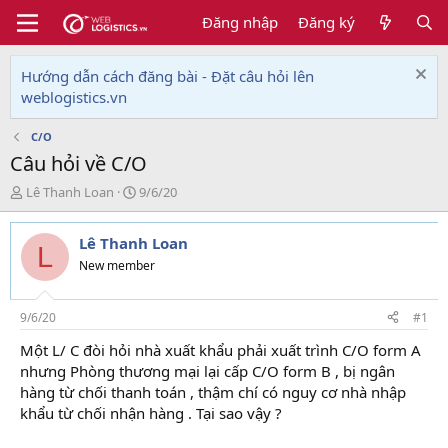
Đăng nhập
Đăng ký
Hướng dẫn cách đăng bài - Đặt câu hỏi lên
weblogistics.vn
C/O
Câu hỏi về C/O
T
N
Lê Thanh Loan
9/6/20
h
g
r
à
Lê Thanh Loan
e
y
L
a
g
New member
d
ử
s
i
t
9/6/20
#1
a
Một L/ C đòi hỏi nhà xuất khẩu phải xuất trình C/O form A
r
nhưng Phòng thương mại lại cấp C/O form B , bị ngân
t
e
hàng từ chối thanh toán , thậm chí có nguy cơ nhà nhập
r
khẩu từ chối nhận hàng . Tại sao vậy ?