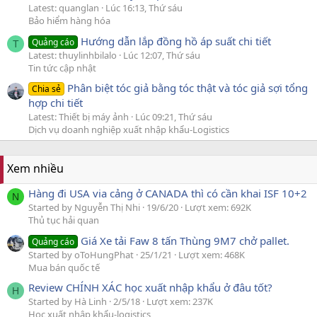
Latest: quanglan
Lúc 16:13, Thứ sáu
Bảo hiểm hàng hóa
Hướng dẫn lắp đồng hồ áp suất chi tiết
Quảng cáo
T
Latest: thuylinhbilalo
Lúc 12:07, Thứ sáu
Tin tức cập nhật
Phân biệt tóc giả bằng tóc thật và tóc giả sợi tổng
Chia sẻ
hợp chi tiết
Latest: Thiết bị máy ảnh
Lúc 09:21, Thứ sáu
Dịch vụ doanh nghiệp xuất nhập khẩu-Logistics
Xem nhiều
Hàng đi USA via cảng ở CANADA thì có cần khai ISF 10+2
N
Started by Nguyễn Thị Nhi
19/6/20
Lượt xem: 692K
Thủ tục hải quan
Giá Xe tải Faw 8 tấn Thùng 9M7 chở pallet.
Quảng cáo
Started by oToHungPhat
25/1/21
Lượt xem: 468K
Mua bán quốc tế
Review CHÍNH XÁC học xuất nhập khẩu ở đâu tốt?
H
Started by Hà Linh
2/5/18
Lượt xem: 237K
Học xuất nhập khẩu-logistics