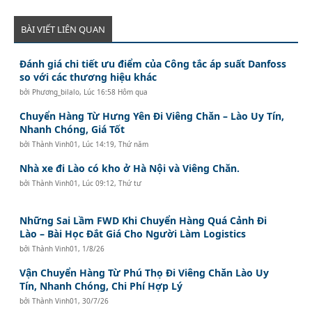
BÀI VIẾT LIÊN QUAN
Đánh giá chi tiết ưu điểm của Công tắc áp suất Danfoss
so với các thương hiệu khác
bởi
Phương_bilalo
,
Lúc 16:58 Hôm qua
Chuyển Hàng Từ Hưng Yên Đi Viêng Chăn – Lào Uy Tín,
Nhanh Chóng, Giá Tốt
bởi
Thành Vinh01
,
Lúc 14:19, Thứ năm
Nhà xe đi Lào có kho ở Hà Nội và Viêng Chăn.
bởi
Thành Vinh01
,
Lúc 09:12, Thứ tư
Những Sai Lầm FWD Khi Chuyển Hàng Quá Cảnh Đi
Lào – Bài Học Đắt Giá Cho Người Làm Logistics
bởi
Thành Vinh01
,
1/8/26
Vận Chuyển Hàng Từ Phú Thọ Đi Viêng Chăn Lào Uy
Tín, Nhanh Chóng, Chi Phí Hợp Lý
bởi
Thành Vinh01
,
30/7/26