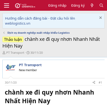
Đăng nhập
Đăng ký
Hướng dẫn cách đăng bài - Đặt câu hỏi lên
weblogistics.vn
Dịch vụ doanh nghiệp xuất nhập khẩu-Logistics
chành xe đi quy nhơn Nhanh Nhất
Thảo luận
Hiện Nay
T
N
PT Transport
30/11/20
h
g
r
à
PT Transport
e
y
a
g
New member
d
ử
s
i
t
30/11/20
#1
a
chành xe đi quy nhơn Nhanh
r
t
Nhất Hiện Nay
e
r