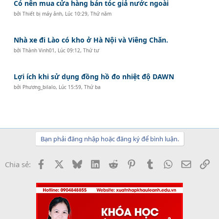
Có nên mua cửa hàng bán tóc giả nước ngoài
bởi
Thiết bị máy ảnh
,
Lúc 10:29, Thứ năm
Nhà xe đi Lào có kho ở Hà Nội và Viêng Chăn.
bởi
Thành Vinh01
,
Lúc 09:12, Thứ tư
Lợi ích khi sử dụng đồng hồ đo nhiệt độ DAWN
bởi
Phương_bilalo
,
Lúc 15:59, Thứ ba
Bạn phải đăng nhập hoặc đăng ký để bình luận.
Facebook
X
Bluesky
LinkedIn
Reddit
Pinterest
Tumblr
WhatsApp
Email
Li
Chia sẻ: