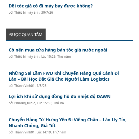
Đội tóc giả có đi máy bay được không?
bởi
Thiết bị máy ảnh
,
30/7/26
ĐƯỢC QUAN TÂM
Có nên mua cửa hàng bán tóc giả nước ngoài
bởi
Thiết bị máy ảnh
,
Lúc 10:29, Thứ năm
Những Sai Lầm FWD Khi Chuyển Hàng Quá Cảnh Đi
Lào – Bài Học Đắt Giá Cho Người Làm Logistics
bởi
Thành Vinh01
,
1/8/26
Lợi ích khi sử dụng đồng hồ đo nhiệt độ DAWN
bởi
Phương_bilalo
,
Lúc 15:59, Thứ ba
Chuyển Hàng Từ Hưng Yên Đi Viêng Chăn – Lào Uy Tín,
Nhanh Chóng, Giá Tốt
bởi
Thành Vinh01
,
Lúc 14:19, Thứ năm