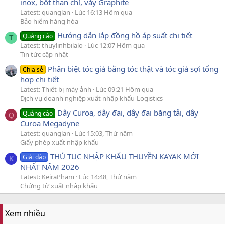
inox, bột than chì, vảy Graphite
Latest: quanglan
Lúc 16:13 Hôm qua
Bảo hiểm hàng hóa
Hướng dẫn lắp đồng hồ áp suất chi tiết
Quảng cáo
T
Latest: thuylinhbilalo
Lúc 12:07 Hôm qua
Tin tức cập nhật
Phân biệt tóc giả bằng tóc thật và tóc giả sợi tổng
Chia sẻ
hợp chi tiết
Latest: Thiết bị máy ảnh
Lúc 09:21 Hôm qua
Dịch vụ doanh nghiệp xuất nhập khẩu-Logistics
Dây Curoa, dây đai, dây đai băng tải, dây
Quảng cáo
Q
Curoa Megadyne
Latest: quanglan
Lúc 15:03, Thứ năm
Giấy phép xuất nhập khẩu
THỦ TỤC NHẬP KHẨU THUYỀN KAYAK MỚI
Giải đáp
K
NHẤT NĂM 2026
Latest: KeiraPham
Lúc 14:48, Thứ năm
Chứng từ xuất nhập khẩu
Xem nhiều