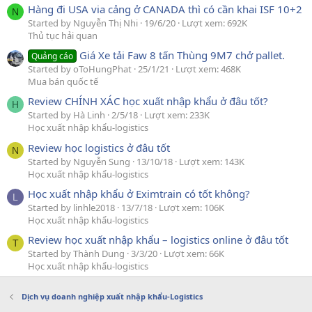
Hàng đi USA via cảng ở CANADA thì có cần khai ISF 10+2
N
Started by Nguyễn Thị Nhi
19/6/20
Lượt xem: 692K
Thủ tục hải quan
Giá Xe tải Faw 8 tấn Thùng 9M7 chở pallet.
Quảng cáo
Started by oToHungPhat
25/1/21
Lượt xem: 468K
Mua bán quốc tế
Review CHÍNH XÁC học xuất nhập khẩu ở đâu tốt?
H
Started by Hà Linh
2/5/18
Lượt xem: 233K
Học xuất nhập khẩu-logistics
Review học logistics ở đâu tốt
N
Started by Nguyễn Sung
13/10/18
Lượt xem: 143K
Học xuất nhập khẩu-logistics
Học xuất nhập khẩu ở Eximtrain có tốt không?
L
Started by linhle2018
13/7/18
Lượt xem: 106K
Học xuất nhập khẩu-logistics
Review học xuất nhập khẩu – logistics online ở đâu tốt
T
Started by Thành Dung
3/3/20
Lượt xem: 66K
Học xuất nhập khẩu-logistics
Dịch vụ doanh nghiệp xuất nhập khẩu-Logistics