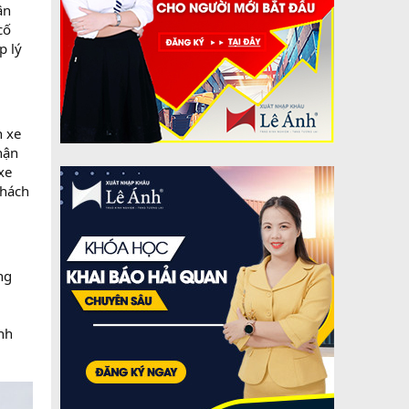
ận
cố
p lý
h xe
hận
xe
khách
ng
ình