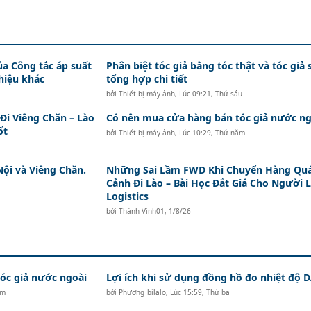
ủa Công tắc áp suất
Phân biệt tóc giả bằng tóc thật và tóc giả 
hiệu khác
tổng hợp chi tiết
bởi
Thiết bị máy ảnh
,
Lúc 09:21, Thứ sáu
i Viêng Chăn – Lào
Có nên mua cửa hàng bán tóc giả nước ng
ốt
bởi
Thiết bị máy ảnh
,
Lúc 10:29, Thứ năm
Nội và Viêng Chăn.
Những Sai Lầm FWD Khi Chuyển Hàng Qu
Cảnh Đi Lào – Bài Học Đắt Giá Cho Người 
Logistics
bởi
Thành Vinh01
,
1/8/26
c giả nước ngoài
Lợi ích khi sử dụng đồng hồ đo nhiệt độ
ăm
bởi
Phương_bilalo
,
Lúc 15:59, Thứ ba