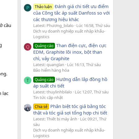
Đánh giá chi tiết ưu điểm
Thảo luận
P
của Công tắc áp suất Danfoss so với
các thương hiệu khác
ở cầu
Latest: Phương_bilalo
Lúc 16:58, Thứ sáu
Dịch vụ doanh nghiệp xuất nhập khẩu-
Logistics
g
Than điện cực, điện cực
Quảng cáo
Q
EDM, Graphite lõi inox, bột than
chì, vảy Graphite
Latest: quanglan
Lúc 16:13, Thứ sáu
Bảo hiểm hàng hóa
ộng.
Hướng dẫn lắp đồng hồ
Quảng cáo
T
áp suất chi tiết
Latest: thuylinhbilalo
Lúc 12:07, Thứ sáu
n lạc
Tin tức cập nhật
Phân biệt tóc giả bằng tóc
Chia sẻ
thật và tóc giả sợi tổng hợp chi tiết
Latest: Thiết bị máy ảnh
Lúc 09:21, Thứ
m
sáu
Dịch vụ doanh nghiệp xuất nhập khẩu-
Logistics