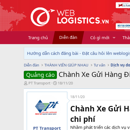
Diễn đàn
Trang chủ
Có gì mới
Thà
Hướng dẫn cách đăng bài - Đặt câu hỏi lên weblogis
Diễn đàn
THÀNH VIÊN GIÚP NHAU
Tư vấn
Chành Xe Gửi Hàng Đi 
Quảng cáo
T
N
PT Transport
18/11/20
h
g
r
à
18/11/20
e
y
a
g
Chành Xe Gửi Hà
d
ử
s
i
chi phí
t
a
Nhằm phát triển các dịch vụ 
PT Transport
r