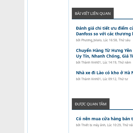
BÀI VIẾT LIÊN QUAN
Đánh giá chi tiết ưu điểm c
Danfoss so với các thương 
bởi
Phương_bilalo
,
Lúc 16:58, Thứ sáu
Chuyển Hàng Từ Hưng Yên Đ
Uy Tín, Nhanh Chóng, Giá T
bởi
Thành Vinh01
,
Lúc 14:19, Thứ năm
Nhà xe đi Lào có kho ở Hà 
bởi
Thành Vinh01
,
Lúc 09:12, Thứ tư
ĐƯỢC QUAN TÂM
Có nên mua cửa hàng bán tó
bởi
Thiết bị máy ảnh
,
Lúc 10:29, Thứ n