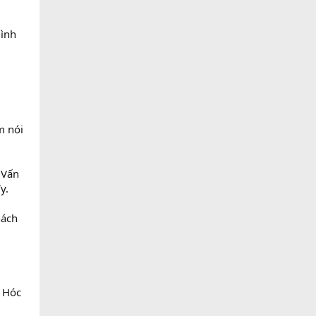
Bình
m nói
 Vấn
y.
hách
 Hóc