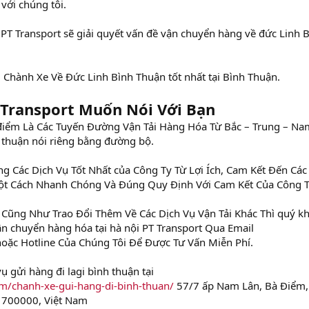
 với chúng tôi.
PT Transport sẽ giải quyết vấn đề vận chuyển hàng về đức Linh 
 Chành Xe Về Đức Linh Bình Thuận tốt nhất tại Bình Thuận.
T Transport Muốn Nói Với Bạn
 điểm Là Các Tuyến Đường Vận Tải Hàng Hóa Từ Bắc – Trung – Na
h thuận nói riêng bằng đường bộ.
g Các Dịch Vụ Tốt Nhất của Công Ty Từ Lợi Ích, Cam Kết Đến Các
ột Cách Nhanh Chóng Và Đúng Quy Định Với Cam Kết Của Công T
Cũng Như Trao Đổi Thêm Về Các Dịch Vụ Vận Tải Khác Thì quý k
ận chuyển hàng hóa tại hà nội PT Transport Qua Email
oặc Hotline Của Chúng Tôi Để Được Tư Vấn Miễn Phí.
ụ gửi hàng đi lagi bình thuận tại
m/chanh-xe-gui-hang-di-binh-thuan/
57/7 ấp Nam Lân, Bà Điểm,
 700000, Việt Nam