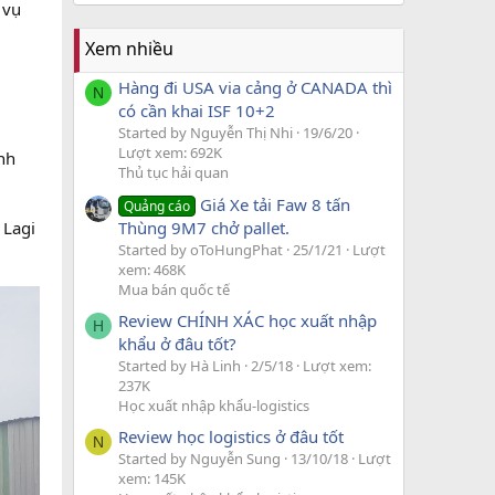
 vụ
Xem nhiều
Hàng đi USA via cảng ở CANADA thì
N
có cần khai ISF 10+2
Started by Nguyễn Thị Nhi
19/6/20
Lượt xem: 692K
nh
Thủ tục hải quan
Giá Xe tải Faw 8 tấn
Quảng cáo
Thùng 9M7 chở pallet.
 Lagi
Started by oToHungPhat
25/1/21
Lượt
xem: 468K
Mua bán quốc tế
Review CHÍNH XÁC học xuất nhập
H
khẩu ở đâu tốt?
Started by Hà Linh
2/5/18
Lượt xem:
237K
Học xuất nhập khẩu-logistics
Review học logistics ở đâu tốt
N
Started by Nguyễn Sung
13/10/18
Lượt
xem: 145K