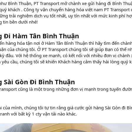
như Bình Thuận, PT Transport mở chành xe gửi hàng đi Bình Thu
 quý khách .
Công ty vận chuyển hàng hóa việt nam PT Transport 
g trải nghiệm dịch vụ tốt nhất, uy tín nhất với mức kinh phí hợ
g tin bên dưới nhé!
g Đi Hàm Tân Bình Thuận
ển hàng hóa tận nơi ở Hàm Tân Bình Thuận thì hãy tìm đến chàn
ận của chúng tôi. Ở PT Transport chúng tôi sẽ giúp Bạn có thể n
ỳ đâu. Với hệ thống xe mạnh, có kết nối với nhiều đơn vị chành 
 yêu cầu, chúng tôi sẽ khiến Khách hàng cảm thấy hài lòng quý 
 Sài Gòn Đi Bình Thuận
Transport cũng là một trong những đơn vị mạnh trong tuyến đườ
ài của mình, chúng tôi tự tin rằng giá cước gửi hàng Sài Gòn đi B
anh với bất kỳ 1 cty vận tải nào khác.