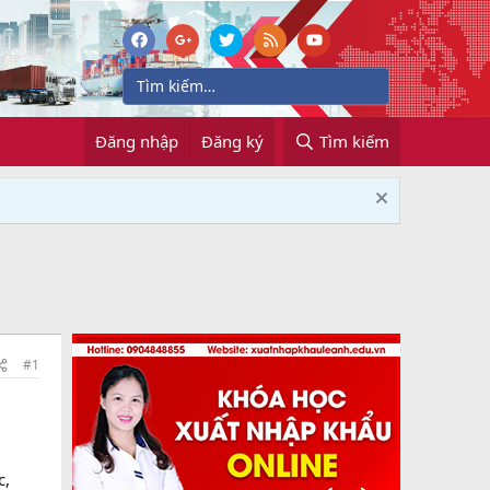
Đăng nhập
Đăng ký
Tìm kiếm
#1
c,