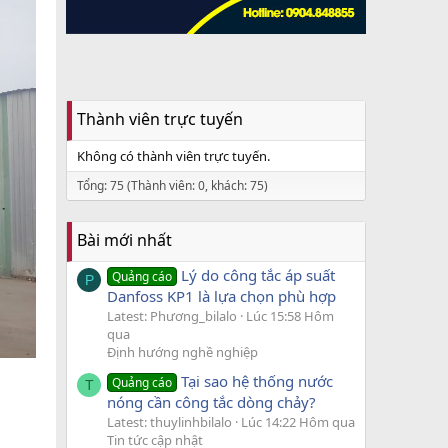
Thành viên trực tuyến
Không có thành viên trực tuyến.
Tổng: 75 (Thành viên: 0, khách: 75)
Bài mới nhất
Lý do công tắc áp suất
Quảng cáo
P
Danfoss KP1 là lựa chọn phù hợp
Latest: Phương_bilalo
Lúc 15:58 Hôm
qua
Định hướng nghề nghiệp
Tại sao hệ thống nước
Quảng cáo
T
nóng cần công tắc dòng chảy?
Latest: thuylinhbilalo
Lúc 14:22 Hôm qua
Tin tức cập nhật