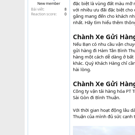
đặc biệt là vùng đất màu mỡ 
New member
t
Bài viết
8
với nhiều ưu đãi đặc biệt cho
e
Reaction score
0
gắng mang đến cho khách nhữn
r
nhất. Hãy tìm hiểu thêm thôn
Chành Xe Gửi Hàn
Nếu Bạn có nhu cầu vận chuy
gửi hàng đi Hàm Tân Bình Thu
hàng một cách dễ dàng ở bất k
khác. Quý Khách Hàng chỉ cần
hài lòng.
Chành Xe Gửi Hàng
Công ty vận tải hàng hóa PT 
Sài Gòn đi Bình Thuận.
Với thời gian hoạt động lâu d
Thuận của mình đủ sức cạnh tr