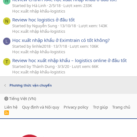
H
Started by Hà Linh
2/5/18
Lượt xem: 233K
Học xuất nhập khẩu-logistics
Review học logistics ở đâu tốt
N
Started by Nguyễn Sung
13/10/18
Lượt xem: 143K
Học xuất nhập khẩu-logistics
Học xuất nhập khẩu ở Eximtrain có tốt không?
L
Started by linhle2018
13/7/18
Lượt xem: 106K
Học xuất nhập khẩu-logistics
Review học xuất nhập khẩu – logistics online ở đâu tốt
T
Started by Thành Dung
3/3/20
Lượt xem: 66K
Học xuất nhập khẩu-logistics
Phương thức vận chuyển
Tiếng Việt (VN)
Liên hệ
Quy định và Nội quy
Privacy policy
Trợ giúp
Trang chủ
R
S
S