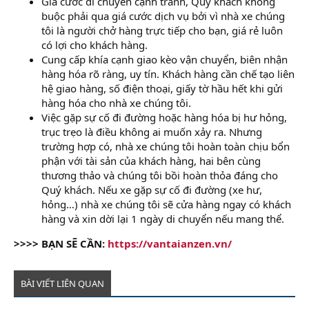
Giá cước di chuyển cạnh tranh, Quý khách không
buộc phải qua giá cước dịch vụ bởi vì nhà xe chúng
tôi là người chở hàng trực tiếp cho bạn, giá rẻ luôn
có lợi cho khách hàng.
Cung cấp khía cạnh giao kèo vận chuyển, biên nhận
hàng hóa rõ ràng, uy tín. Khách hàng cần chế tạo liên
hệ giao hàng, số điện thoại, giấy tờ hầu hết khi gửi
hàng hóa cho nhà xe chúng tôi.
Việc gặp sự cố đi đường hoặc hàng hóa bị hư hỏng,
trục trẹo là điều không ai muốn xảy ra. Nhưng
trường hợp có, nhà xe chúng tôi hoàn toàn chịu bổn
phận với tài sản của khách hàng, hai bên cùng
thương thảo và chúng tôi bồi hoàn thỏa đáng cho
Quý khách. Nếu xe gặp sự cố đi đường (xe hư,
hỏng…) nhà xe chúng tôi sẽ cửa hàng ngay có khách
hàng và xin dời lại 1 ngày di chuyển nếu mang thể.
>>>> BẠN SẼ CẦN:
https://vantaianzen.vn/
BÀI VIẾT LIÊN QUAN