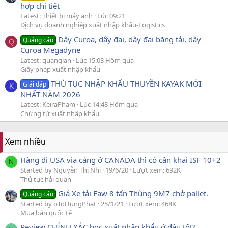
hợp chi tiết
Latest: Thiết bị máy ảnh
Lúc 09:21
Dịch vụ doanh nghiệp xuất nhập khẩu-Logistics
Dây Curoa, dây đai, dây đai băng tải, dây
Quảng cáo
Q
Curoa Megadyne
Latest: quanglan
Lúc 15:03 Hôm qua
Giấy phép xuất nhập khẩu
THỦ TỤC NHẬP KHẨU THUYỀN KAYAK MỚI
Giải đáp
K
NHẤT NĂM 2026
Latest: KeiraPham
Lúc 14:48 Hôm qua
Chứng từ xuất nhập khẩu
Xem nhiều
Hàng đi USA via cảng ở CANADA thì có cần khai ISF 10+2
N
Started by Nguyễn Thị Nhi
19/6/20
Lượt xem: 692K
Thủ tục hải quan
Giá Xe tải Faw 8 tấn Thùng 9M7 chở pallet.
Quảng cáo
Started by oToHungPhat
25/1/21
Lượt xem: 468K
Mua bán quốc tế
Review CHÍNH XÁC học xuất nhập khẩu ở đâu tốt?