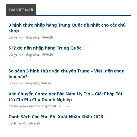
BÀI VIẾT MỚI
3 hình thức nhập hàng Trung Quốc dễ nhất cho các chủ
shop
bởi
yenchinalogisitcs
,
16/6/26
5 lý do nên nhập hàng Trung Quốc
bởi
yenchinalogisitcs
,
10/6/26
So sánh 3 hình thức vận chuyển Trung – Việt: nên chọn
loại nào?
bởi
yenchinalogisitcs
,
9/4/26
Vận Chuyển Container Bắc Nam Uy Tín – Giải Pháp Tối
Ưu Chi Phí Cho Doanh Nghiệp
bởi
nguyenkienphat2011@gmail.
,
18/3/26
Danh Sách Các Phụ Phí Xuất Nhập Khẩu 2026
bởi
Nhân Vũ
,
28/2/26