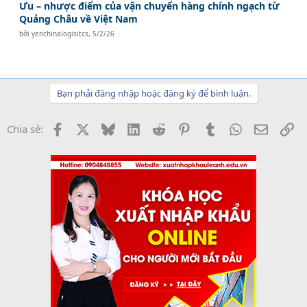
Ưu – nhược điểm của vận chuyển hàng chính ngạch từ
Quảng Châu về Việt Nam
bởi
yenchinalogisitcs
,
5/2/26
Bạn phải đăng nhập hoặc đăng ký để bình luận.
Facebook
X
Bluesky
LinkedIn
Reddit
Pinterest
Tumblr
WhatsApp
Email
Li
Chia sẻ: