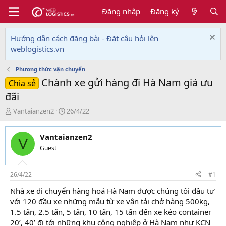
Đăng nhập
Đăng ký
Hướng dẫn cách đăng bài - Đặt câu hỏi lên
weblogistics.vn
Phương thức vận chuyển
Chành xe gửi hàng đi Hà Nam giá ưu
Chia sẻ
đãi
T
N
Vantaianzen2
26/4/22
h
g
r
à
Vantaianzen2
e
y
V
a
g
Guest
d
ử
s
i
t
26/4/22
#1
a
Nhà xe di chuyển hàng hoá Hà Nam được chúng tôi đầu tư
r
với 120 đầu xe những mẫu từ xe vận tải chở hàng 500kg,
t
e
1.5 tấn, 2.5 tấn, 5 tấn, 10 tấn, 15 tấn đến xe kéo container
r
20’, 40’ đi tới những khu công nghiệp ở Hà Nam như KCN