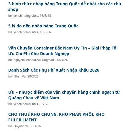
3 hình thức nhập hàng Trung Quốc dễ nhất cho các chủ
shop
bởi
yenchinalogisitcs
,
16/6/26
5 lý do nên nhập hàng Trung Quốc
bởi
yenchinalogisitcs
,
10/6/26
Vận Chuyển Container Bắc Nam Uy Tín – Giải Pháp Tối
Ưu Chi Phí Cho Doanh Nghiệp
bởi
nguyenkienphat2011@gmail.
,
18/3/26
Danh Sách Các Phụ Phí Xuất Nhập Khẩu 2026
bởi
Nhân Vũ
,
28/2/26
Ưu – nhược điểm của vận chuyển hàng chính ngạch từ
Quảng Châu về Việt Nam
bởi
yenchinalogisitcs
,
5/2/26
CHO THUÊ KHO CHUNG, KHO PHÂN PHỐI, KHO
FULFILLMENT
bởi
Quynhanh
,
30/1/26