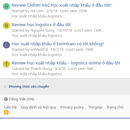
Review CHÍNH XÁC học xuất nhập khẩu ở đâu tốt?
H
Started by Hà Linh
2/5/18
Lượt xem: 233K
Học xuất nhập khẩu-logistics
Review học logistics ở đâu tốt
N
Started by Nguyễn Sung
13/10/18
Lượt xem: 143K
Học xuất nhập khẩu-logistics
Học xuất nhập khẩu ở Eximtrain có tốt không?
L
Started by linhle2018
13/7/18
Lượt xem: 106K
Học xuất nhập khẩu-logistics
Review học xuất nhập khẩu – logistics online ở đâu tốt
T
Started by Thành Dung
3/3/20
Lượt xem: 66K
Học xuất nhập khẩu-logistics
Phương thức vận chuyển
Tiếng Việt (VN)
Liên hệ
Quy định và Nội quy
Privacy policy
Trợ giúp
Trang chủ
R
S
S