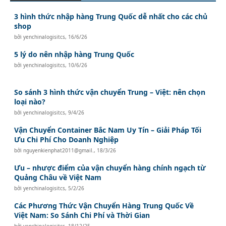
3 hình thức nhập hàng Trung Quốc dễ nhất cho các chủ
shop
bởi
yenchinalogisitcs
,
16/6/26
5 lý do nên nhập hàng Trung Quốc
bởi
yenchinalogisitcs
,
10/6/26
So sánh 3 hình thức vận chuyển Trung – Việt: nên chọn
loại nào?
bởi
yenchinalogisitcs
,
9/4/26
Vận Chuyển Container Bắc Nam Uy Tín – Giải Pháp Tối
Ưu Chi Phí Cho Doanh Nghiệp
bởi
nguyenkienphat2011@gmail.
,
18/3/26
Ưu – nhược điểm của vận chuyển hàng chính ngạch từ
Quảng Châu về Việt Nam
bởi
yenchinalogisitcs
,
5/2/26
Các Phương Thức Vận Chuyển Hàng Trung Quốc Về
Việt Nam: So Sánh Chi Phí và Thời Gian
bởi
yenchinalogisitcs
,
18/12/25