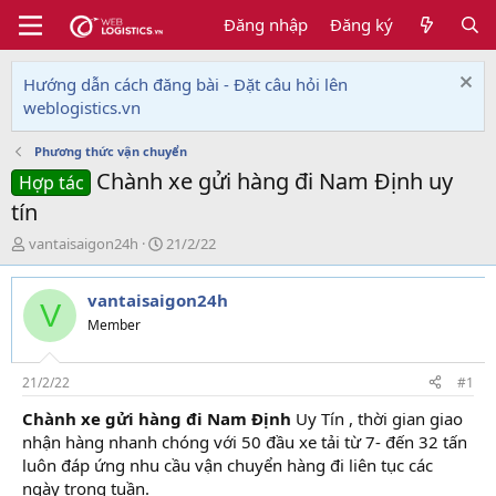
Đăng nhập
Đăng ký
Hướng dẫn cách đăng bài - Đặt câu hỏi lên
weblogistics.vn
Phương thức vận chuyển
Chành xe gửi hàng đi Nam Định uy
Hợp tác
tín
T
N
vantaisaigon24h
21/2/22
h
g
r
à
vantaisaigon24h
e
y
V
a
g
Member
d
ử
s
i
t
21/2/22
#1
a
Chành xe gửi hàng đi Nam Định
Uy Tín , thời gian giao
r
nhận hàng nhanh chóng với 50 đầu xe tải từ 7- đến 32 tấn
t
e
luôn đáp ứng nhu cầu vận chuyển hàng đi liên tục các
r
ngày trong tuần.