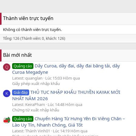
Thành viên trực tuyến
Không có thành viên trực tuyến.
Tổng: 126 (Thành viên: 0, khách: 126)
Bài mới nhất
Dây Curoa, dây đai, dây đai băng tải, dây
Quảng cáo
Q
Curoa Megadyne
Latest: quanglan
Lúc 15:03 Hôm qua
Giấy phép xuất nhập khẩu
THỦ TỤC NHẬP KHẨU THUYỀN KAYAK MỚI
Giải đáp
K
NHẤT NĂM 2026
Latest: KeiraPham
Lúc 14:48 Hôm qua
Chứng từ xuất nhập khẩu
Chuyển Hàng Từ Hưng Yên Đi Viêng Chăn –
Quảng cáo
Lào Uy Tín, Nhanh Chóng, Giá Tốt
Latest: Thành Vinh01
Lúc 14:19 Hôm qua