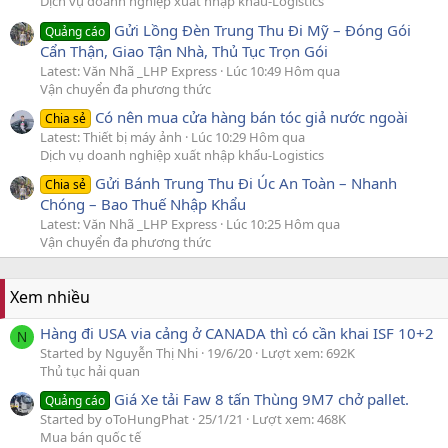
Dịch vụ doanh nghiệp xuất nhập khẩu-Logistics
Gửi Lồng Đèn Trung Thu Đi Mỹ – Đóng Gói
Quảng cáo
Cẩn Thận, Giao Tận Nhà, Thủ Tục Trọn Gói
Latest: Văn Nhã _LHP Express
Lúc 10:49 Hôm qua
Vận chuyển đa phương thức
Có nên mua cửa hàng bán tóc giả nước ngoài
Chia sẻ
Latest: Thiết bị máy ảnh
Lúc 10:29 Hôm qua
Dịch vụ doanh nghiệp xuất nhập khẩu-Logistics
Gửi Bánh Trung Thu Đi Úc An Toàn – Nhanh
Chia sẻ
Chóng – Bao Thuế Nhập Khẩu
Latest: Văn Nhã _LHP Express
Lúc 10:25 Hôm qua
Vận chuyển đa phương thức
Xem nhiều
Hàng đi USA via cảng ở CANADA thì có cần khai ISF 10+2
N
Started by Nguyễn Thị Nhi
19/6/20
Lượt xem: 692K
Thủ tục hải quan
Giá Xe tải Faw 8 tấn Thùng 9M7 chở pallet.
Quảng cáo
Started by oToHungPhat
25/1/21
Lượt xem: 468K
Mua bán quốc tế