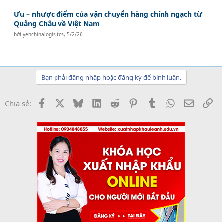
Ưu – nhược điểm của vận chuyển hàng chính ngạch từ
Quảng Châu về Việt Nam
bởi
yenchinalogisitcs
,
5/2/26
Bạn phải đăng nhập hoặc đăng ký để bình luận.
Facebook
X
Bluesky
LinkedIn
Reddit
Pinterest
Tumblr
WhatsApp
Email
Li
Chia sẻ: