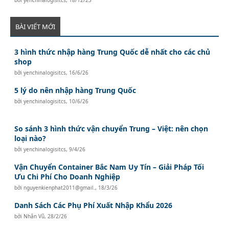
BÀI VIẾT MỚI
3 hình thức nhập hàng Trung Quốc dễ nhất cho các chủ
shop
bởi
yenchinalogisitcs
,
16/6/26
5 lý do nên nhập hàng Trung Quốc
bởi
yenchinalogisitcs
,
10/6/26
So sánh 3 hình thức vận chuyển Trung – Việt: nên chọn
loại nào?
bởi
yenchinalogisitcs
,
9/4/26
Vận Chuyển Container Bắc Nam Uy Tín – Giải Pháp Tối
Ưu Chi Phí Cho Doanh Nghiệp
bởi
nguyenkienphat2011@gmail.
,
18/3/26
Danh Sách Các Phụ Phí Xuất Nhập Khẩu 2026
bởi
Nhân Vũ
,
28/2/26