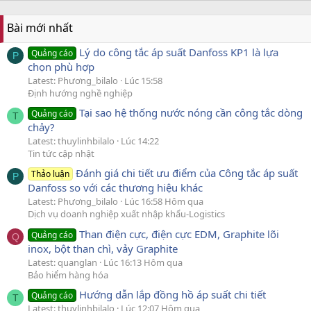
Bài mới nhất
Lý do công tắc áp suất Danfoss KP1 là lựa
Quảng cáo
P
chọn phù hợp
Latest: Phương_bilalo
Lúc 15:58
Định hướng nghề nghiệp
Tại sao hệ thống nước nóng cần công tắc dòng
Quảng cáo
T
chảy?
Latest: thuylinhbilalo
Lúc 14:22
Tin tức cập nhật
Đánh giá chi tiết ưu điểm của Công tắc áp suất
Thảo luận
P
Danfoss so với các thương hiệu khác
Latest: Phương_bilalo
Lúc 16:58 Hôm qua
Dịch vụ doanh nghiệp xuất nhập khẩu-Logistics
Than điện cực, điện cực EDM, Graphite lõi
Quảng cáo
Q
inox, bột than chì, vảy Graphite
Latest: quanglan
Lúc 16:13 Hôm qua
Bảo hiểm hàng hóa
Hướng dẫn lắp đồng hồ áp suất chi tiết
Quảng cáo
T
Latest: thuylinhbilalo
Lúc 12:07 Hôm qua