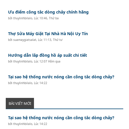
Ưu điểm công tắc dòng chảy chính hãng
bởi
thuylinhbilalo
,
Lúc 10:46, Thứ ba
Thợ Sửa Máy Giặt Tại Nhà Hà Nội Uy Tín
bởi
suamaygiatsalat
,
Lúc 11:13, Thứ tư
Hướng dẫn lắp đồng hồ áp suất chi tiết
bởi
thuylinhbilalo
,
Lúc 12:07 Hôm qua
Tại sao hệ thống nước nóng cần công tắc dòng chảy?
bởi
thuylinhbilalo
,
Lúc 14:22
BÀI VIẾT MỚI
Tại sao hệ thống nước nóng cần công tắc dòng chảy?
bởi
thuylinhbilalo
,
Lúc 14:22