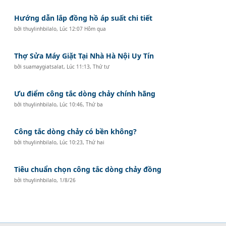
Hướng dẫn lắp đồng hồ áp suất chi tiết
bởi
thuylinhbilalo
,
Lúc 12:07 Hôm qua
Thợ Sửa Máy Giặt Tại Nhà Hà Nội Uy Tín
bởi
suamaygiatsalat
,
Lúc 11:13, Thứ tư
Ưu điểm công tắc dòng chảy chính hãng
bởi
thuylinhbilalo
,
Lúc 10:46, Thứ ba
Công tắc dòng chảy có bền không?
bởi
thuylinhbilalo
,
Lúc 10:23, Thứ hai
Tiêu chuẩn chọn công tắc dòng chảy đồng
bởi
thuylinhbilalo
,
1/8/26