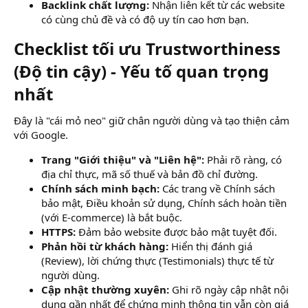
Backlink chất lượng:
Nhận liên kết từ các website
có cùng chủ đề và có độ uy tín cao hơn bạn.
Checklist tối ưu Trustworthiness
(Độ tin cậy) - Yếu tố quan trọng
nhất​
Đây là "cái mỏ neo" giữ chân người dùng và tạo thiện cảm
với Google.
Trang "Giới thiệu" và "Liên hệ":
Phải rõ ràng, có
địa chỉ thực, mã số thuế và bản đồ chỉ đường.
Chính sách minh bạch:
Các trang về Chính sách
bảo mật, Điều khoản sử dụng, Chính sách hoàn tiền
(với E-commerce) là bắt buộc.
HTTPS:
Đảm bảo website được bảo mật tuyệt đối.
Phản hồi từ khách hàng:
Hiển thị đánh giá
(Review), lời chứng thực (Testimonials) thực tế từ
người dùng.
Cập nhật thường xuyên:
Ghi rõ ngày cập nhật nội
dung gần nhất để chứng minh thông tin vẫn còn giá