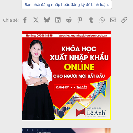
Bạn phải đăng nhập hoặc đăng ký để bình luận.
Facebook
X
Bluesky
LinkedIn
Reddit
Pinterest
Tumblr
WhatsApp
Email
Li
Chia sẻ: