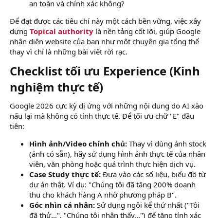
an toàn và chính xác không?
Để đạt được các tiêu chí này một cách bền vững, việc xây
dựng
Topical authority
là nền tảng cốt lõi, giúp Google
nhận diện website của bạn như một chuyên gia tổng thể
thay vì chỉ là những bài viết rời rạc.
Checklist tối ưu Experience (Kinh
nghiệm thực tế)​
Google 2026 cực kỳ dị ứng với những nội dung do AI xào
nấu lại mà không có tính thực tế. Để tối ưu chữ "E" đầu
tiên:
Hình ảnh/Video chính chủ:
Thay vì dùng ảnh stock
(ảnh có sẵn), hãy sử dụng hình ảnh thực tế của nhân
viên, văn phòng hoặc quá trình thực hiện dịch vụ.
Case Study thực tế:
Đưa vào các số liệu, biểu đồ từ
dự án thật. Ví dụ: "Chúng tôi đã tăng 200% doanh
thu cho khách hàng A nhờ phương pháp B".
Góc nhìn cá nhân:
Sử dụng ngôi kể thứ nhất ("Tôi
đã thử...", "Chúng tôi nhận thấy...") để tăng tính xác