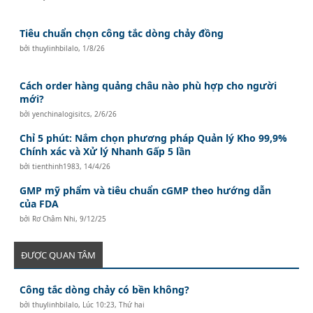
Tiêu chuẩn chọn công tắc dòng chảy đồng
bởi
thuylinhbilalo
,
1/8/26
Cách order hàng quảng châu nào phù hợp cho người
mới?
bởi
yenchinalogisitcs
,
2/6/26
Chỉ 5 phút: Nắm chọn phương pháp Quản lý Kho 99,9%
Chính xác và Xử lý Nhanh Gấp 5 lần
bởi
tienthinh1983
,
14/4/26
GMP mỹ phẩm và tiêu chuẩn cGMP theo hướng dẫn
của FDA
bởi
Rơ Châm Nhi
,
9/12/25
ĐƯỢC QUAN TÂM
Công tắc dòng chảy có bền không?
bởi
thuylinhbilalo
,
Lúc 10:23, Thứ hai