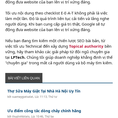
động đưa website của bạn lên vị trí xứng đáng.
Tối ưu nội dung theo checklist E-E-A-T không phải là việc
làm một lần. Đó là quá trình liên tục cải tiến và lắng nghe
người dùng. Khi bạn cung cấp giá trị thật, Google sẽ tự
động đưa website của bạn lên vị trí xứng đáng.
Nếu bạn đang tìm kiếm một chiến lược SEO bài bản, từ
việc tối ưu Technical đến xây dựng
Topical authority
bền
vững, hãy tham khảo các giải pháp từ đội ngũ chuyên gia
tại
LPTech.
Chúng tôi giúp doanh nghiệp khẳng định vị thế
"chuyên gia" trong mắt cả người dùng và bộ máy tìm kiếm.
BÀI VIẾT LIÊN QUAN
Thợ Sửa Máy Giặt Tại Nhà Hà Nội Uy Tín
bởi
suamaygiatsalat
,
Lúc 11:13, Thứ tư
Ưu điểm công tắc dòng chảy chính hãng
bởi
thuylinhbilalo
,
Lúc 10:46, Thứ ba