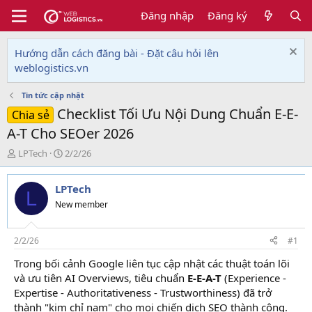
Đăng nhập
Đăng ký
Hướng dẫn cách đăng bài - Đặt câu hỏi lên
weblogistics.vn
Tin tức cập nhật
Checklist Tối Ưu Nội Dung Chuẩn E-E-
Chia sẻ
A-T Cho SEOer 2026
T
N
LPTech
2/2/26
h
g
r
à
LPTech
e
y
L
a
g
New member
d
ử
s
i
t
2/2/26
#1
a
Trong bối cảnh Google liên tục cập nhật các thuật toán lõi
r
và ưu tiên AI Overviews, tiêu chuẩn
E-E-A-T
(Experience -
t
e
Expertise - Authoritativeness - Trustworthiness) đã trở
r
thành "kim chỉ nam" cho mọi chiến dịch SEO thành công.