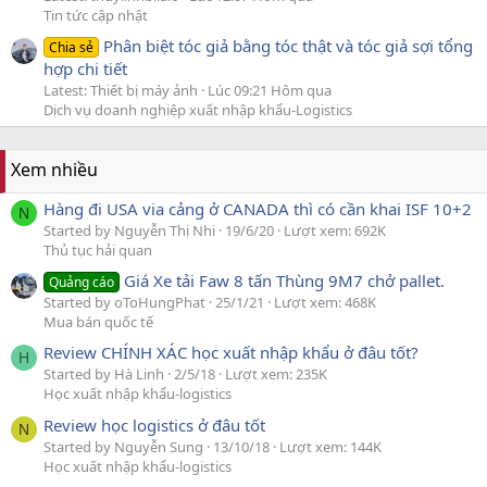
Tin tức cập nhật
Phân biệt tóc giả bằng tóc thật và tóc giả sợi tổng
Chia sẻ
hợp chi tiết
Latest: Thiết bị máy ảnh
Lúc 09:21 Hôm qua
Dịch vụ doanh nghiệp xuất nhập khẩu-Logistics
Xem nhiều
Hàng đi USA via cảng ở CANADA thì có cần khai ISF 10+2
N
Started by Nguyễn Thị Nhi
19/6/20
Lượt xem: 692K
Thủ tục hải quan
Giá Xe tải Faw 8 tấn Thùng 9M7 chở pallet.
Quảng cáo
Started by oToHungPhat
25/1/21
Lượt xem: 468K
Mua bán quốc tế
Review CHÍNH XÁC học xuất nhập khẩu ở đâu tốt?
H
Started by Hà Linh
2/5/18
Lượt xem: 235K
Học xuất nhập khẩu-logistics
Review học logistics ở đâu tốt
N
Started by Nguyễn Sung
13/10/18
Lượt xem: 144K
Học xuất nhập khẩu-logistics