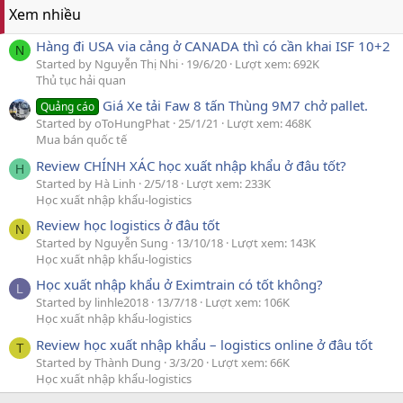
Xem nhiều
Hàng đi USA via cảng ở CANADA thì có cần khai ISF 10+2
N
Started by Nguyễn Thị Nhi
19/6/20
Lượt xem: 692K
Thủ tục hải quan
Giá Xe tải Faw 8 tấn Thùng 9M7 chở pallet.
Quảng cáo
Started by oToHungPhat
25/1/21
Lượt xem: 468K
Mua bán quốc tế
Review CHÍNH XÁC học xuất nhập khẩu ở đâu tốt?
H
Started by Hà Linh
2/5/18
Lượt xem: 233K
Học xuất nhập khẩu-logistics
Review học logistics ở đâu tốt
N
Started by Nguyễn Sung
13/10/18
Lượt xem: 143K
Học xuất nhập khẩu-logistics
Học xuất nhập khẩu ở Eximtrain có tốt không?
L
Started by linhle2018
13/7/18
Lượt xem: 106K
Học xuất nhập khẩu-logistics
Review học xuất nhập khẩu – logistics online ở đâu tốt
T
Started by Thành Dung
3/3/20
Lượt xem: 66K
Học xuất nhập khẩu-logistics