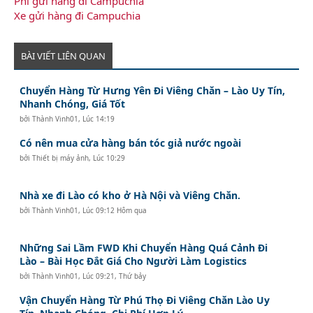
Phí gửi hàng đi Campuchia
Xe gửi hàng đi Campuchia
BÀI VIẾT LIÊN QUAN
Chuyển Hàng Từ Hưng Yên Đi Viêng Chăn – Lào Uy Tín,
Nhanh Chóng, Giá Tốt
bởi
Thành Vinh01
,
Lúc 14:19
Có nên mua cửa hàng bán tóc giả nước ngoài
bởi
Thiết bị máy ảnh
,
Lúc 10:29
Nhà xe đi Lào có kho ở Hà Nội và Viêng Chăn.
bởi
Thành Vinh01
,
Lúc 09:12 Hôm qua
Những Sai Lầm FWD Khi Chuyển Hàng Quá Cảnh Đi
Lào – Bài Học Đắt Giá Cho Người Làm Logistics
bởi
Thành Vinh01
,
Lúc 09:21, Thứ bảy
Vận Chuyển Hàng Từ Phú Thọ Đi Viêng Chăn Lào Uy