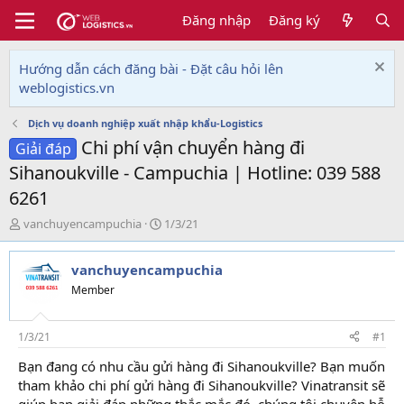
Đăng nhập
Đăng ký
Hướng dẫn cách đăng bài - Đặt câu hỏi lên
weblogistics.vn
Dịch vụ doanh nghiệp xuất nhập khẩu-Logistics
Chi phí vận chuyển hàng đi
Giải đáp
Sihanoukville - Campuchia | Hotline: 039 588
6261
T
N
vanchuyencampuchia
1/3/21
h
g
r
à
vanchuyencampuchia
e
y
a
g
Member
d
ử
s
i
t
1/3/21
#1
a
Bạn đang có nhu cầu gửi hàng đi Sihanoukville? Bạn muốn
r
tham khảo chi phí gửi hàng đi Sihanoukville? Vinatransit sẽ
t
e
giúp bạn giải đáp những thắc mắc đó, chúng tôi chuyên hỗ