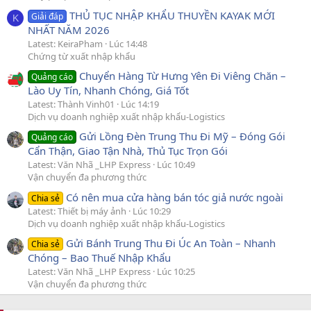
THỦ TỤC NHẬP KHẨU THUYỀN KAYAK MỚI
Giải đáp
K
NHẤT NĂM 2026
Latest: KeiraPham
Lúc 14:48
Chứng từ xuất nhập khẩu
Chuyển Hàng Từ Hưng Yên Đi Viêng Chăn –
Quảng cáo
Lào Uy Tín, Nhanh Chóng, Giá Tốt
Latest: Thành Vinh01
Lúc 14:19
Dịch vụ doanh nghiệp xuất nhập khẩu-Logistics
Gửi Lồng Đèn Trung Thu Đi Mỹ – Đóng Gói
Quảng cáo
Cẩn Thận, Giao Tận Nhà, Thủ Tục Trọn Gói
Latest: Văn Nhã _LHP Express
Lúc 10:49
Vận chuyển đa phương thức
Có nên mua cửa hàng bán tóc giả nước ngoài
Chia sẻ
Latest: Thiết bị máy ảnh
Lúc 10:29
Dịch vụ doanh nghiệp xuất nhập khẩu-Logistics
Gửi Bánh Trung Thu Đi Úc An Toàn – Nhanh
Chia sẻ
Chóng – Bao Thuế Nhập Khẩu
Latest: Văn Nhã _LHP Express
Lúc 10:25
Vận chuyển đa phương thức