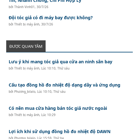
Tín, Nhanh Chóng, Chi Phí Hợp Lý
bởi
Thành Vinh01
,
30/7/26
Đội tóc giả có đi máy bay được không?
bởi
Thiết bị máy ảnh
,
30/7/26
ĐƯỢC QUAN TÂM
Lưu ý khi mang tóc giả qua cửa an ninh sân bay
bởi
Thiết bị máy ảnh
,
Lúc 10:10, Thứ sáu
Cấu tạo đồng hồ đo nhiệt độ dạng dây và ứng dụng
bởi
Phương_bilalo
,
Lúc 10:10, Thứ sáu
Có nên mua cửa hàng bán tóc giả nước ngoài
bởi
Thiết bị máy ảnh
,
Lúc 10:29
Lợi ích khi sử dụng đồng hồ đo nhiệt độ DAWN
bởi
Phương_bilalo
,
Lúc 15:59, Thứ ba