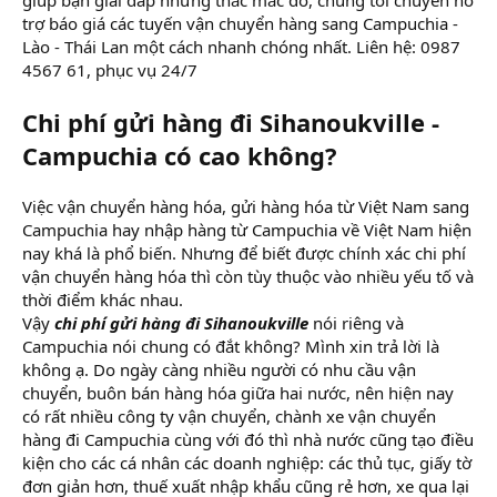
r
trợ báo giá các tuyến vận chuyển hàng sang Campuchia -
Lào - Thái Lan một cách nhanh chóng nhất. Liên hệ: 0987
4567 61, phục vụ 24/7
Chi phí gửi hàng đi Sihanoukville -
Campuchia có cao không?
Việc vận chuyển hàng hóa, gửi hàng hóa từ Việt Nam sang
Campuchia hay nhập hàng từ Campuchia về Việt Nam hiện
nay khá là phổ biến. Nhưng để biết được chính xác chi phí
vận chuyển hàng hóa thì còn tùy thuộc vào nhiều yếu tố và
thời điểm khác nhau.
Vậy
chi phí gửi hàng đi Sihanoukville
nói riêng và
Campuchia nói chung có đắt không? Mình xin trả lời là
không ạ. Do ngày càng nhiều người có nhu cầu vận
chuyển, buôn bán hàng hóa giữa hai nước, nên hiện nay
có rất nhiều công ty vận chuyển, chành xe vận chuyển
hàng đi Campuchia cùng với đó thì nhà nước cũng tạo điều
kiện cho các cá nhân các doanh nghiệp: các thủ tục, giấy tờ
đơn giản hơn, thuế xuất nhập khẩu cũng rẻ hơn, xe qua lại