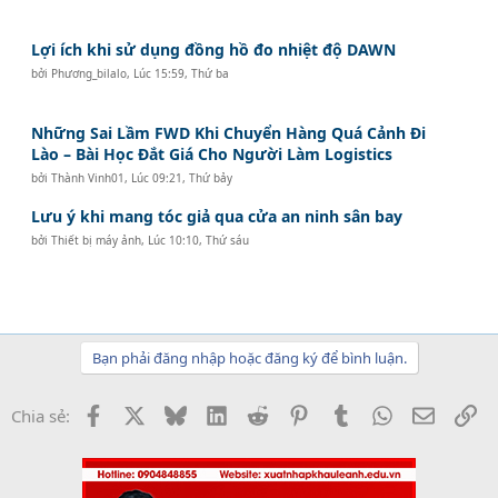
Lợi ích khi sử dụng đồng hồ đo nhiệt độ DAWN
bởi
Phương_bilalo
,
Lúc 15:59, Thứ ba
Những Sai Lầm FWD Khi Chuyển Hàng Quá Cảnh Đi
Lào – Bài Học Đắt Giá Cho Người Làm Logistics
bởi
Thành Vinh01
,
Lúc 09:21, Thứ bảy
Lưu ý khi mang tóc giả qua cửa an ninh sân bay
bởi
Thiết bị máy ảnh
,
Lúc 10:10, Thứ sáu
Bạn phải đăng nhập hoặc đăng ký để bình luận.
Facebook
X
Bluesky
LinkedIn
Reddit
Pinterest
Tumblr
WhatsApp
Email
Li
Chia sẻ: