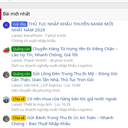
Bài mới nhất
THỦ TỤC NHẬP KHẨU THUYỀN KAYAK MỚI
Giải đáp
K
NHẤT NĂM 2026
Latest: KeiraPham
7 phút trước
Chứng từ xuất nhập khẩu
Chuyển Hàng Từ Hưng Yên Đi Viêng Chăn –
Quảng cáo
Lào Uy Tín, Nhanh Chóng, Giá Tốt
Latest: Thành Vinh01
36 phút trước
Dịch vụ doanh nghiệp xuất nhập khẩu-Logistics
Gửi Lồng Đèn Trung Thu Đi Mỹ – Đóng Gói
Quảng cáo
Cẩn Thận, Giao Tận Nhà, Thủ Tục Trọn Gói
Latest: Văn Nhã _LHP Express
Lúc 10:49
Vận chuyển đa phương thức
Có nên mua cửa hàng bán tóc giả nước ngoài
Chia sẻ
Latest: Thiết bị máy ảnh
Lúc 10:29
Dịch vụ doanh nghiệp xuất nhập khẩu-Logistics
Gửi Bánh Trung Thu Đi Úc An Toàn – Nhanh
Chia sẻ
Chóng – Bao Thuế Nhập Khẩu