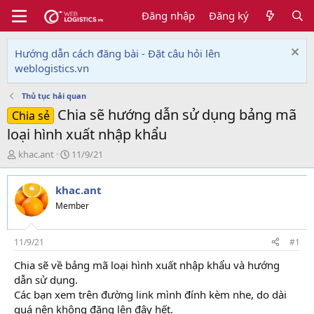
Đăng nhập
Đăng ký
Hướng dẫn cách đăng bài - Đặt câu hỏi lên
weblogistics.vn
Thủ tục hải quan
Chia sẽ hướng dẫn sử dụng bảng mã
Chia sẻ
loại hình xuất nhập khẩu
T
N
khac.ant
11/9/21
h
g
r
à
khac.ant
e
y
a
g
Member
d
ử
s
i
t
11/9/21
#1
a
Chia sẽ về bảng mã loại hình xuất nhập khẩu và hướng
r
dẫn sử dụng.
t
e
Các bạn xem trên đường link mình đính kèm nhe, do dài
r
quá nên không đăng lên đây hết.