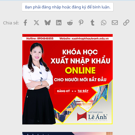
Bạn phải đăng nhập hoặc đăng ký để bình luận.
Facebook
X
Bluesky
LinkedIn
Reddit
Pinterest
Tumblr
WhatsApp
Email
Li
Chia sẻ: