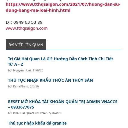
https://www.tthqsaigon.com/2021/07/huong-dan-su-
dung-bang-ma-loai-hinh.html
ĐT: 0949 63 53 89
www.tthqsaigon.com
BÀI VIẾT LIÊN QUAN
Trị Giá Hải Quan Là Gì? Hướng Dẫn Cách Tính Chi Tiết
Từ A - Z
bởi
Nguyễn Hoài
,
11/6/26
THỦ TỤC NHẬP KHẨU THỨC ĂN THỦY SẢN
bởi
KeiraPham
,
6/6/26
RESET MỞ KHÓA TÀI KHOẢN QUẢN TRỊ ADMIN VNACCS
– 0933677075
bởi
KHAI HAI QUAN FPT.VNACCS
,
8/4/26
Thủ tục nhập khẩu đá granite