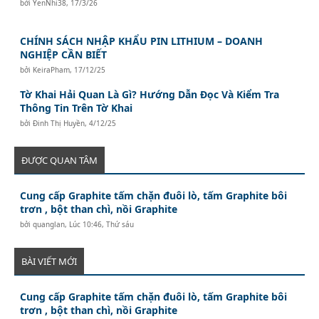
bởi
YenNhi38
,
17/3/26
CHÍNH SÁCH NHẬP KHẨU PIN LITHIUM – DOANH
NGHIỆP CẦN BIẾT
bởi
KeiraPham
,
17/12/25
Tờ Khai Hải Quan Là Gì? Hướng Dẫn Đọc Và Kiểm Tra
Thông Tin Trên Tờ Khai
bởi
Đinh Thị Huyền
,
4/12/25
ĐƯỢC QUAN TÂM
Cung cấp Graphite tấm chặn đuôi lò, tấm Graphite bôi
trơn , bột than chì, nồi Graphite
bởi
quanglan
,
Lúc 10:46, Thứ sáu
BÀI VIẾT MỚI
Cung cấp Graphite tấm chặn đuôi lò, tấm Graphite bôi
trơn , bột than chì, nồi Graphite