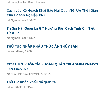
bởi
quanglan
,
Lúc 10:46, Thứ sáu
Cách Lập Kế Hoạch Khai Báo Hải Quan Tối Ưu Thời Gian
Cho Doanh Nghiệp XNK
bởi
Nguyễn Hoài
,
23/6/26
Trị Giá Hải Quan Là Gì? Hướng Dẫn Cách Tính Chi Tiết
Từ A - Z
bởi
Nguyễn Hoài
,
11/6/26
THỦ TỤC NHẬP KHẨU THỨC ĂN THỦY SẢN
bởi
KeiraPham
,
6/6/26
RESET MỞ KHÓA TÀI KHOẢN QUẢN TRỊ ADMIN VNACCS
– 0933677075
bởi
KHAI HAI QUAN FPT.VNACCS
,
8/4/26
Thủ tục nhập khẩu đá granite
bởi
YenNhi38
,
17/3/26