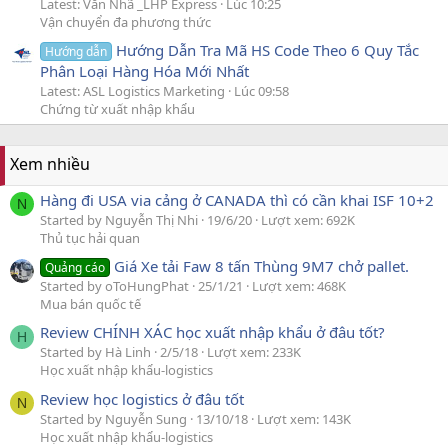
Latest: Văn Nhã _LHP Express
Lúc 10:25
Vận chuyển đa phương thức
Hướng Dẫn Tra Mã HS Code Theo 6 Quy Tắc
Hướng dẫn
Phân Loại Hàng Hóa Mới Nhất
Latest: ASL Logistics Marketing
Lúc 09:58
Chứng từ xuất nhập khẩu
Xem nhiều
Hàng đi USA via cảng ở CANADA thì có cần khai ISF 10+2
N
Started by Nguyễn Thị Nhi
19/6/20
Lượt xem: 692K
Thủ tục hải quan
Giá Xe tải Faw 8 tấn Thùng 9M7 chở pallet.
Quảng cáo
Started by oToHungPhat
25/1/21
Lượt xem: 468K
Mua bán quốc tế
Review CHÍNH XÁC học xuất nhập khẩu ở đâu tốt?
H
Started by Hà Linh
2/5/18
Lượt xem: 233K
Học xuất nhập khẩu-logistics
Review học logistics ở đâu tốt
N
Started by Nguyễn Sung
13/10/18
Lượt xem: 143K
Học xuất nhập khẩu-logistics