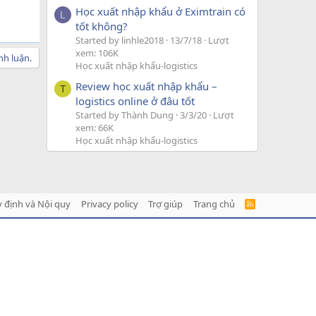
Học xuất nhập khẩu ở Eximtrain có
L
tốt không?
Started by linhle2018
13/7/18
Lượt
xem: 106K
nh luận.
Học xuất nhập khẩu-logistics
Review học xuất nhập khẩu –
T
logistics online ở đâu tốt
Started by Thành Dung
3/3/20
Lượt
xem: 66K
Học xuất nhập khẩu-logistics
 định và Nội quy
Privacy policy
Trợ giúp
Trang chủ
R
S
S