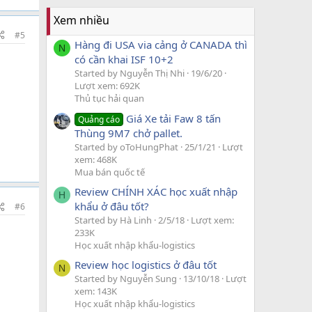
Xem nhiều
#5
Hàng đi USA via cảng ở CANADA thì
N
có cần khai ISF 10+2
Started by Nguyễn Thị Nhi
19/6/20
Lượt xem: 692K
Thủ tục hải quan
Giá Xe tải Faw 8 tấn
Quảng cáo
Thùng 9M7 chở pallet.
Started by oToHungPhat
25/1/21
Lượt
xem: 468K
Mua bán quốc tế
Review CHÍNH XÁC học xuất nhập
H
khẩu ở đâu tốt?
#6
Started by Hà Linh
2/5/18
Lượt xem:
233K
Học xuất nhập khẩu-logistics
Review học logistics ở đâu tốt
N
Started by Nguyễn Sung
13/10/18
Lượt
xem: 143K
Học xuất nhập khẩu-logistics