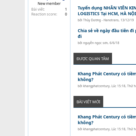
New member
t
Tuyển dụng NHÂN VIÊN KI
Bài viết
1
e
LOGISTICS Tại HCM, HÀ NỘ
Reaction score
0
r
bởi
Thùy Dương - Hanotrans
,
13/12/19
Chia sẻ về ngày đầu tiên đ
đi
bởi
nguyễn ngọc sơn
,
6/6/18
ĐƯỢC QUAN TÂM
Khang Phát Century có tiềm
không?
bởi
khangphatcentury
,
Lúc 15:18, Thứ h
BÀI VIẾT MỚI
Khang Phát Century có tiềm
không?
bởi
khangphatcentury
,
Lúc 15:18, Thứ h