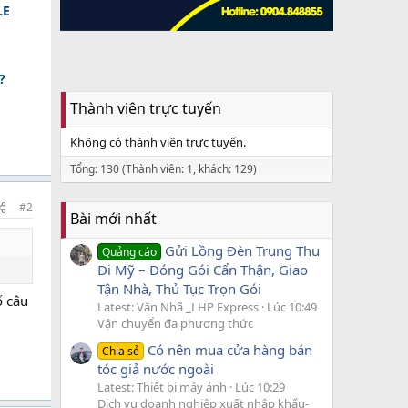
LE
?
Thành viên trực tuyến
Không có thành viên trực tuyến.
Tổng: 130 (Thành viên: 1, khách: 129)
#2
Bài mới nhất
Gửi Lồng Đèn Trung Thu
Quảng cáo
Đi Mỹ – Đóng Gói Cẩn Thận, Giao
Tận Nhà, Thủ Tục Trọn Gói
ố câu
Latest: Văn Nhã _LHP Express
Lúc 10:49
Vận chuyển đa phương thức
Có nên mua cửa hàng bán
Chia sẻ
tóc giả nước ngoài
Latest: Thiết bị máy ảnh
Lúc 10:29
Dịch vụ doanh nghiệp xuất nhập khẩu-