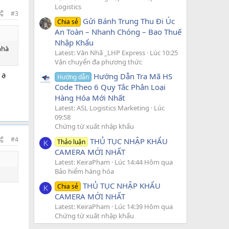
Logistics
#3
Gửi Bánh Trung Thu Đi Úc
Chia sẻ
An Toàn – Nhanh Chóng – Bao Thuế
Nhập Khẩu
nhà
Latest: Văn Nhã _LHP Express
Lúc 10:25
Vận chuyển đa phương thức
 ạ
Hướng Dẫn Tra Mã HS
Hướng dẫn
Code Theo 6 Quy Tắc Phân Loại
Hàng Hóa Mới Nhất
Latest: ASL Logistics Marketing
Lúc
09:58
Chứng từ xuất nhập khẩu
#4
THỦ TỤC NHẬP KHẨU
Thảo luận
K
CAMERA MỚI NHẤT
Latest: KeiraPham
Lúc 14:44 Hôm qua
Bảo hiểm hàng hóa
THỦ TỤC NHẬP KHẨU
Chia sẻ
K
CAMERA MỚI NHẤT
Latest: KeiraPham
Lúc 14:39 Hôm qua
Chứng từ xuất nhập khẩu