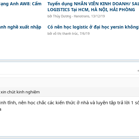
Hạng Anh AW8: Cẩm
Tuyển dụng NHÂN VIÊN KINH DOANH/ SA
LOGISTICS Tại HCM, HÀ NỘI, HẢI PHÒNG
bởi
Thùy Dương - Hanotrans
,
13/12/19
ành nghề xuất nhập
Có nên học logistic ở đại học yersin không
bởi
võ thị thanh trúc
,
7/6/19
e xin chút kinh nghiệm
nh tĩnh, nên học chắc các kiến thức ở nhà và luyện tập trả lời 1 s
a