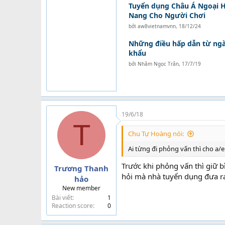
Tuyển dụng Châu Á Ngoại 
Nang Cho Người Chơi
bởi
aw8vietnamvnn
,
18/12/24
Những điều hấp dẫn từ ng
khẩu
bởi
Nhâm Ngọc Trân
,
17/7/19
19/6/18
T
Chu Tự Hoàng nói:
Ai từng đi phỏng vấn thì cho a/
Trước khi phỏng vấn thì giữ bì
Trương Thanh
hỏi mà nhà tuyển dụng đưa r
hảo
New member
Bài viết
1
Reaction score
0