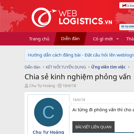
Diễn đàn
Trang chủ
Có gì mới
Thà
Hướng dẫn cách đăng bài - Đặt câu hỏi lên weblogis
Diễn đàn
KẾT NỐI TUYỂN DỤNG
Ứng viên tìm việc
Chia sẻ kinh nghiệm phỏng vấn
T
N
Chu Tự Hoàng
18/6/18
h
g
r
à
18/6/18
e
y
C
a
g
Ai từng đi phỏng vấn thì cho 
d
ử
s
i
t
BÀI VIẾT LIÊN QUAN
a
Chu Tự Hoàng
r