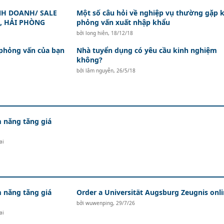
NH DOANH/ SALE
Một số câu hỏi về nghiệp vụ thường gặp k
I, HẢI PHÒNG
phỏng vấn xuất nhập khẩu
bởi
long hiên
,
18/12/18
i phỏng vấn của bạn
Nhà tuyển dụng có yêu cầu kinh nghiệm
không?
bởi
lâm nguyễn
,
26/5/18
 năng tăng giá
ai
 năng tăng giá
Order a Universität Augsburg Zeugnis onl
bởi
wuwenping
,
29/7/26
ai