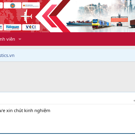
nh viên
tics.vn
a/e xin chút kinh nghiệm