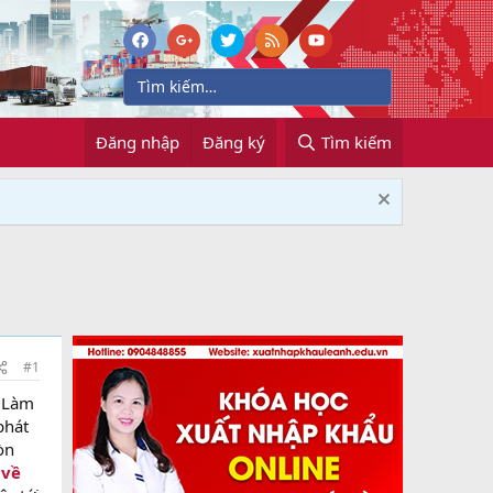
Đăng nhập
Đăng ký
Tìm kiếm
#1
. Làm
phát
òn
 về