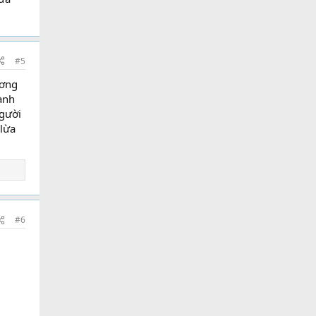
#5
ương
ành
người
 lừa
#6