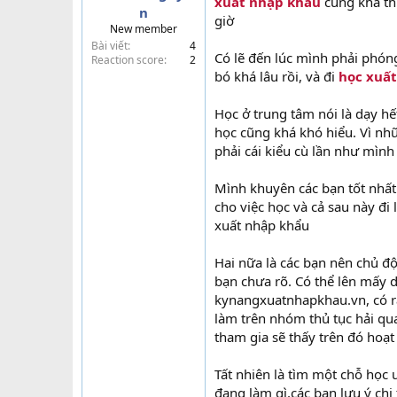
xuất nhập khẩu
cũng khá thí
n
t
giờ
New member
e
Bài viết
4
r
Có lẽ đến lúc mình phải phón
Reaction score
2
bó khá lâu rồi, và đi
học xuấ
Học ở trung tâm nói là dạy hế
học cũng khá khó hiểu. Vì nhữ
phải cái kiểu cù lần như mình
Mình khuyên các bạn tốt nhất 
cho việc học và cả sau này đi
xuất nhập khẩu
Hai nữa là các bạn nên chủ 
bạn chưa rõ. Có thể lên mấy 
kynangxuatnhapkhau.vn, có rấ
làm trên nhóm thủ tục hải qu
tham gia sẽ thấy trên đó hoạt
Tất nhiên là tìm một chỗ học u
đang làm gì,các bạn lưu ý chi 