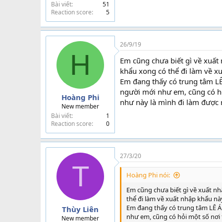
Bài viết
51
Reaction score
5
26/9/19
H
Em cũng chưa biết gì về xuất
khẩu xong có thể đi làm về x
Em đang thấy có trung tâm LÊ
người mới như em, cũng có hỏ
Hoàng Phi
như này là mình đi làm được 
New member
Bài viết
1
Reaction score
0
27/3/20
T
Hoàng Phi nói:
Em cũng chưa biết gì về xuất n
thể đi làm về xuất nhập khẩu nà
Em đang thấy có trung tâm LÊ Á
Thùy Liên
như em, cũng có hỏi một số nơi 
New member