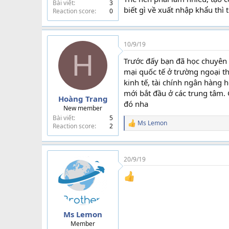
Bài viết
3
biết gì về xuất nhập khẩu thì 
Reaction score
0
10/9/19
H
Trước đấy bạn đã học chuyên
mại quốc tế ở trường ngoại t
kinh tế, tài chính ngân hàng
mới bắt đầu ở các trung tâm.
Hoàng Trang
đó nha
New member
Bài viết
5
Ms Lemon
Reaction score
2
R
e
a
c
t
20/9/19
i
o
n
s
:
Ms Lemon
Member