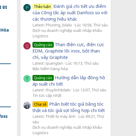
Đánh giá chi tiết ưu điểm
Thảo luận
 ĐI
P
của Công tắc áp suất Danfoss so với
các thương hiệu khác
Latest: Phương_bilalo
Lúc 16:58, Thứ sáu
 Hòa
Dịch vụ doanh nghiệp xuất nhập khẩu-
Logistics
Than điện cực, điện cực
Quảng cáo
Q
EDM, Graphite lõi inox, bột than
chì, vảy Graphite
Latest: quanglan
Lúc 16:13, Thứ sáu
Bảo hiểm hàng hóa
Hướng dẫn lắp đồng hồ
Quảng cáo
T
áp suất chi tiết
Latest: thuylinhbilalo
Lúc 12:07, Thứ sáu
Tin tức cập nhật
Phân biệt tóc giả bằng tóc
Chia sẻ
thật và tóc giả sợi tổng hợp chi tiết
foss
Latest: Thiết bị máy ảnh
Lúc 09:21, Thứ
sáu
Dịch vụ doanh nghiệp xuất nhập khẩu-
Logistics