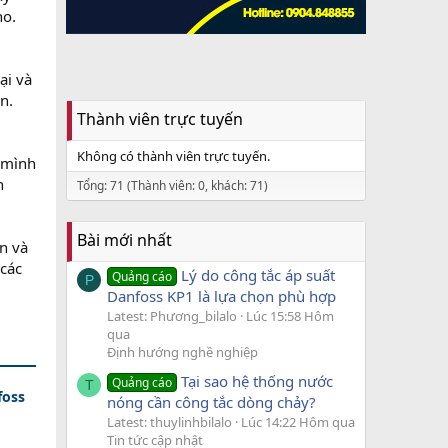
ho.
ại và
n.
Thành viên trực tuyến
Không có thành viên trực tuyến.
ợ mình
n
Tổng: 71 (Thành viên: 0, khách: 71)
Bài mới nhất
n và
 các
Lý do công tắc áp suất
Quảng cáo
P
Danfoss KP1 là lựa chọn phù hợp
Latest: Phương_bilalo
Lúc 15:58 Hôm
qua
Định hướng nghề nghiệp
Tại sao hệ thống nước
Quảng cáo
T
foss
nóng cần công tắc dòng chảy?
Latest: thuylinhbilalo
Lúc 14:22 Hôm qua
Tin tức cập nhật