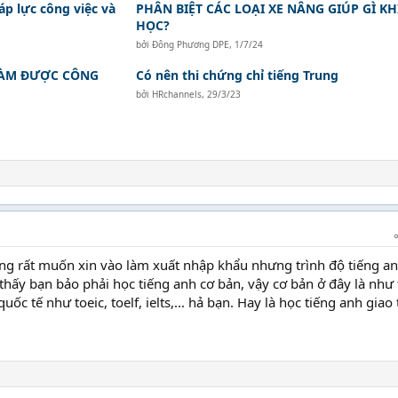
áp lực công việc và
PHÂN BIỆT CÁC LOẠI XE NÂNG GIÚP GÌ KHI
HỌC?
bởi
Đông Phương DPE
,
1/7/24
 LÀM ĐƯỢC CÔNG
Có nên thi chứng chỉ tiếng Trung
bởi
HRchannels
,
29/3/23
ng rất muốn xin vào làm xuất nhập khẩu nhưng trình độ tiếng a
thấy bạn bảo phải học tiếng anh cơ bản, vậy cơ bản ở đây là như 
ốc tế như toeic, toelf, ielts,... hả bạn. Hay là học tiếng anh giao 