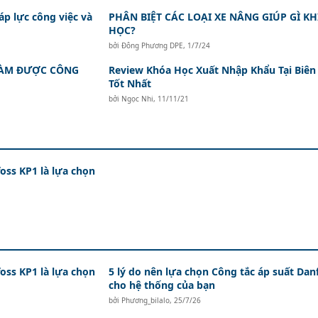
áp lực công việc và
PHÂN BIỆT CÁC LOẠI XE NÂNG GIÚP GÌ KHI
HỌC?
bởi
Đông Phương DPE
,
1/7/24
 LÀM ĐƯỢC CÔNG
Review Khóa Học Xuất Nhập Khẩu Tại Biên
Tốt Nhất
bởi
Ngọc Nhi
,
11/11/21
oss KP1 là lựa chọn
oss KP1 là lựa chọn
5 lý do nên lựa chọn Công tắc áp suất Dan
cho hệ thống của bạn
bởi
Phương_bilalo
,
25/7/26