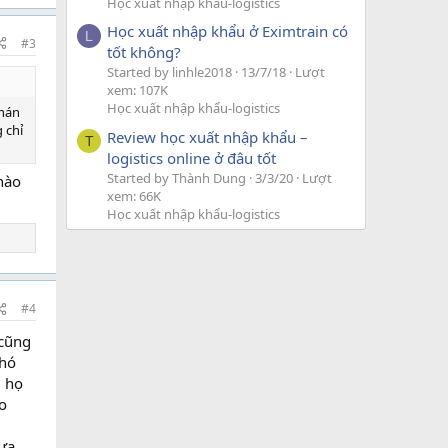
Học xuất nhập khẩu-logistics
Học xuất nhập khẩu ở Eximtrain có
L
#3
tốt không?
Started by linhle2018
13/7/18
Lượt
xem: 107K
Học xuất nhập khẩu-logistics
chán
 chỉ
Review học xuất nhập khẩu –
T
logistics online ở đâu tốt
Started by Thành Dung
3/3/20
Lượt
 nào
xem: 66K
Học xuất nhập khẩu-logistics
#4
 cũng
khó
ì họ
o
hưa