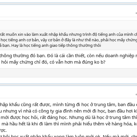
 rất muốn xin vào làm xuất nhập khẩu nhưng trình độ tiếng anh của mình 
 học tiếng anh cơ bản, vậy cơ bản ở đây là như thế nào, phải học mấy chứng
.. hả bạn. Hay là học tiếng anh giao tiếp thông thường thôi
p thông thường đó bạn. Đó là cái cần thiết, còn nếu doanh nghiệp
òi hỏi mấy chứng chỉ đó, có vẫn hơn mà đúng ko b?
hập khẩu cũng rất được, mình từng đi học ở trung tâm, ban đầu
u nhưng vì nhà có công ty gia đình nên mới đi học, ban đầu hơi 
 mới được học hỏi, rất đáng học. Nhưng dù là học ở trung tâm th
 mà hầu hết là khi đi làm thì mình phải hiểu thêm về hàng hóa, k
ược.
cơ hội học xuất nhập khẩu xong làm luôn mới ok. Nếu mà mới, c