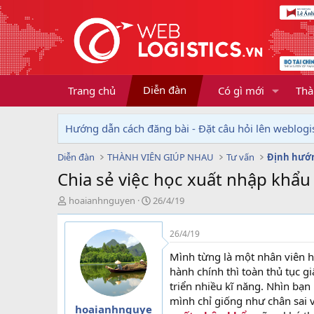
Diễn đàn
Trang chủ
Có gì mới
Thà
Hướng dẫn cách đăng bài - Đặt câu hỏi lên weblogis
Diễn đàn
THÀNH VIÊN GIÚP NHAU
Tư vấn
Định hướ
Chia sẻ việc học xuất nhập khẩu
T
N
hoaianhnguyen
26/4/19
h
g
r
à
26/4/19
e
y
a
g
Mình từng là một nhân viên h
d
ử
hành chính thì toàn thủ tục g
s
i
triển nhiều kĩ năng. Nhìn bạn
t
mình chỉ giống như chân sai 
a
hoaianhnguye
r