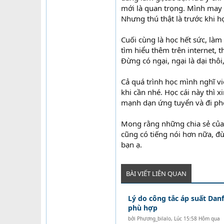
mới là quan trọng. Mình may 
Nhưng thú thật là trước khi h
Cuối cùng là học hết sức, làm
tìm hiểu thêm trên internet, 
Đừng có ngại, ngại là dại thôi
Cả quá trình học mình nghĩ việ
khi cần nhé. Học cái này thì 
mạnh dạn ứng tuyển và đi phỏ
Mong rằng những chia sẻ của
cũng có tiếng nói hơn nữa, đừ
bạn ạ.
BÀI VIẾT LIÊN QUAN
Lý do công tắc áp suất Danf
phù hợp
bởi
Phương_bilalo
,
Lúc 15:58 Hôm qua