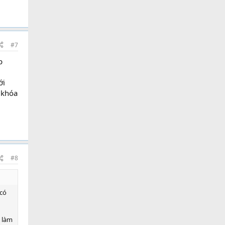
#7
p
ới
 khóa
#8
 có
i làm