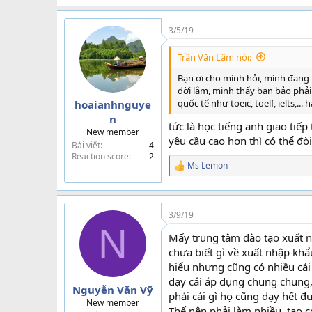
a
c
t
3/5/19
i
o
Trần Văn Lâm nói:
n
s
Bạn ơi cho mình hỏi, mình đang
:
đời lắm, mình thấy bạn bảo phải
quốc tế như toeic, toelf, ielts,.
hoaianhnguye
n
tức là học tiếng anh giao tiế
New member
yêu cầu cao hơn thì có thể đ
Bài viết
4
Reaction score
2
Ms Lemon
R
e
a
c
t
3/9/19
i
N
Mấy trung tâm đào tạo xuất n
o
n
chưa biết gì về xuất nhập khẩ
s
hiểu nhưng cũng có nhiều cái
:
dạy cái áp dụng chung chung,
Nguyễn Văn Vỹ
phải cái gì họ cũng dạy hết đ
New member
Thế nên phải làm nhiều, tạo 