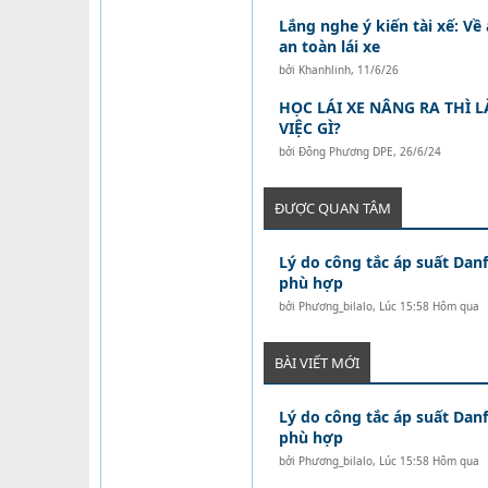
Lắng nghe ý kiến tài xế: Về 
an toàn lái xe
bởi
Khanhlinh
,
11/6/26
HỌC LÁI XE NÂNG RA THÌ
VIỆC GÌ?
bởi
Đông Phương DPE
,
26/6/24
ĐƯỢC QUAN TÂM
Lý do công tắc áp suất Danf
phù hợp
bởi
Phương_bilalo
,
Lúc 15:58 Hôm qua
BÀI VIẾT MỚI
Lý do công tắc áp suất Danf
phù hợp
bởi
Phương_bilalo
,
Lúc 15:58 Hôm qua