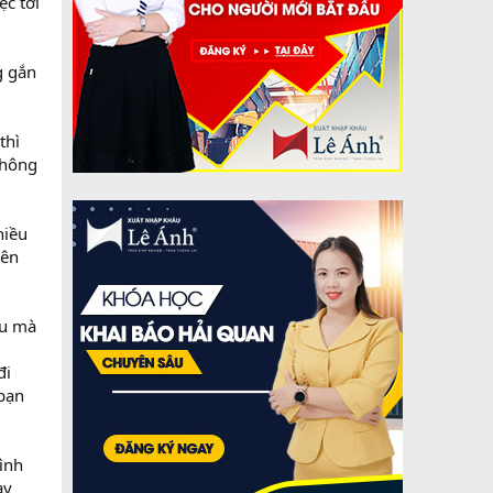
ệc tới
g gắn
thì
không
hiều
iên
ẩu mà
đi
 bạn
mình
ạy