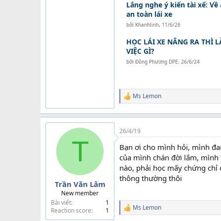
Lắng nghe ý kiến tài xế: Về 
an toàn lái xe
bởi
Khanhlinh
,
11/6/26
HỌC LÁI XE NÂNG RA THÌ
VIỆC GÌ?
bởi
Đông Phương DPE
,
26/6/24
Ms Lemon
R
e
a
c
t
26/4/19
i
T
Bạn ơi cho mình hỏi, mình đa
o
n
của mình chán đời lắm, mình 
s
nào, phải học mấy chứng chỉ qu
:
thông thường thôi
Trần Văn Lâm
New member
Bài viết
1
Ms Lemon
Reaction score
1
R
e