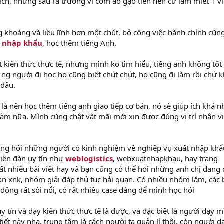
ch, nhưng sau ra trường vì cơm áo gạo tiền nên cứ làm miết 1 vi
g khoáng và liều lĩnh hơn một chút, bỏ công việc hành chính cũn
t nhập khẩu
, học thêm tiếng Anh.
t kiến thức thực tế, nhưng mình ko tìm hiểu, tiếng anh không tốt 
ng người đi học họ cũng biết chút chút, họ cũng đi làm rồi chứ 
 đâu.
là nên học thêm tiếng anh giao tiếp cơ bản, nó sẽ giúp ích khá n
 làm nữa. Mình cũng chật vật mãi mới xin được đúng vị trí nhân v
động hỏi những người có kinh nghiệm về nghiệp vụ xuất nhập kh
diễn đàn uy tín như
weblogistics
, webxuatnhapkhau, hay trang
t nhiều bài viết hay và bạn cũng có thể hỏi những anh chị đang 
an xnk, nhóm giải đáp thủ tục hải quan. Có nhiều nhóm lắm, các
 động rất sôi nổi, có rất nhiều case đáng để mình học hỏi
y tín và dạy kiến thức thực tế là được, và đặc biệt là người dạy 
tiết này nha, trung tâm là cách người ta quản lí thôi, còn người d