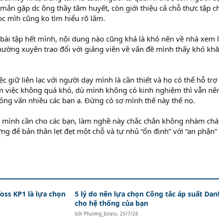
mắn gặp dc ông thầy tâm huyết, còn giới thiệu cả chỗ thực tập c
ọc mìh cũng ko tìm hiểu rõ lắm.
 bài tập hết mình, nội dung nào cũng khá là khó nên về nhà xem l
thường xuyên trao đổi với giảng viên về vấn đề mình thấy khó khă
,
c giữ liên lạc với người dạy mình là cần thiết và họ có thể hỗ tr
xin việc không quá khó, dù mình không có kinh nghiệm thì vẫn nê
ng vấn nhiều các bạn ạ. Đừng có sợ mình thế này thế nọ.
 mình cần cho các bạn, làm nghề này chắc chắn không nhàm chá
ng để bản thân lẹt đẹt một chỗ và tự nhủ “ổn định” với “an phận”
oss KP1 là lựa chọn
5 lý do nên lựa chọn Công tắc áp suất Dan
cho hệ thống của bạn
bởi
Phương_bilalo
,
25/7/26