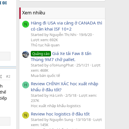
 ĐI
Xem nhiều
Hàng đi USA via cảng ở CANADA thì
N
có cần khai ISF 10+2
Started by Nguyễn Thị Nhi
19/6/20
Lượt xem: 692K
Thủ tục hải quan
Giá Xe tải Faw 8 tấn
Quảng cáo
Thùng 9M7 chở pallet.
Started by oToHungPhat
25/1/21
Lượt
xem: 468K
Mua bán quốc tế
#2
Review CHÍNH XÁC học xuất nhập
H
nh
khẩu ở đâu tốt?
thế
Started by Hà Linh
2/5/18
Lượt xem:
tiếp
237K
Học xuất nhập khẩu-logistics
Review học logistics ở đâu tốt
N
Started by Nguyễn Sung
13/10/18
Lượt
xem: 145K