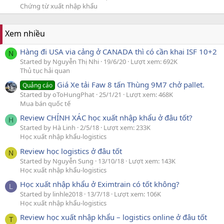
Chứng từ xuất nhập khẩu
Xem nhiều
Hàng đi USA via cảng ở CANADA thì có cần khai ISF 10+2
N
Started by Nguyễn Thị Nhi
19/6/20
Lượt xem: 692K
Thủ tục hải quan
Giá Xe tải Faw 8 tấn Thùng 9M7 chở pallet.
Quảng cáo
Started by oToHungPhat
25/1/21
Lượt xem: 468K
Mua bán quốc tế
Review CHÍNH XÁC học xuất nhập khẩu ở đâu tốt?
H
Started by Hà Linh
2/5/18
Lượt xem: 233K
Học xuất nhập khẩu-logistics
Review học logistics ở đâu tốt
N
Started by Nguyễn Sung
13/10/18
Lượt xem: 143K
Học xuất nhập khẩu-logistics
Học xuất nhập khẩu ở Eximtrain có tốt không?
L
Started by linhle2018
13/7/18
Lượt xem: 106K
Học xuất nhập khẩu-logistics
Review học xuất nhập khẩu – logistics online ở đâu tốt
T