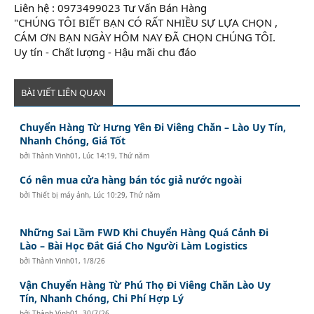
Liên hệ : 0973499023 Tư Vấn Bán Hàng
"CHÚNG TÔI BIẾT BẠN CÓ RẤT NHIỀU SỰ LỰA CHỌN ,
CÁM ƠN BẠN NGÀY HÔM NAY ĐÃ CHỌN CHÚNG TÔI.
Uy tín - Chất lượng - Hậu mãi chu đáo
BÀI VIẾT LIÊN QUAN
Chuyển Hàng Từ Hưng Yên Đi Viêng Chăn – Lào Uy Tín,
Nhanh Chóng, Giá Tốt
bởi
Thành Vinh01
,
Lúc 14:19, Thứ năm
Có nên mua cửa hàng bán tóc giả nước ngoài
bởi
Thiết bị máy ảnh
,
Lúc 10:29, Thứ năm
Những Sai Lầm FWD Khi Chuyển Hàng Quá Cảnh Đi
Lào – Bài Học Đắt Giá Cho Người Làm Logistics
bởi
Thành Vinh01
,
1/8/26
Vận Chuyển Hàng Từ Phú Thọ Đi Viêng Chăn Lào Uy
Tín, Nhanh Chóng, Chi Phí Hợp Lý
bởi
Thành Vinh01
,
30/7/26