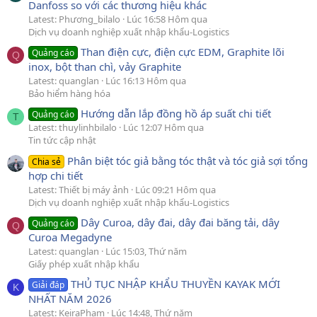
Danfoss so với các thương hiệu khác
Latest: Phương_bilalo
Lúc 16:58 Hôm qua
Dịch vụ doanh nghiệp xuất nhập khẩu-Logistics
Than điện cực, điện cực EDM, Graphite lõi
Quảng cáo
Q
inox, bột than chì, vảy Graphite
Latest: quanglan
Lúc 16:13 Hôm qua
Bảo hiểm hàng hóa
Hướng dẫn lắp đồng hồ áp suất chi tiết
Quảng cáo
T
Latest: thuylinhbilalo
Lúc 12:07 Hôm qua
Tin tức cập nhật
Phân biệt tóc giả bằng tóc thật và tóc giả sợi tổng
Chia sẻ
hợp chi tiết
Latest: Thiết bị máy ảnh
Lúc 09:21 Hôm qua
Dịch vụ doanh nghiệp xuất nhập khẩu-Logistics
Dây Curoa, dây đai, dây đai băng tải, dây
Quảng cáo
Q
Curoa Megadyne
Latest: quanglan
Lúc 15:03, Thứ năm
Giấy phép xuất nhập khẩu
THỦ TỤC NHẬP KHẨU THUYỀN KAYAK MỚI
Giải đáp
K
NHẤT NĂM 2026
Latest: KeiraPham
Lúc 14:48, Thứ năm