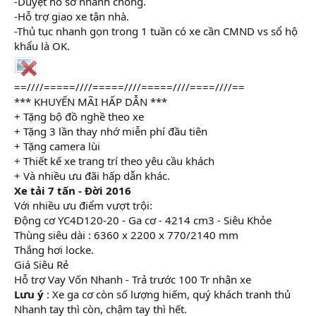
-Duyệt hồ sơ nhanh chóng.
-Hỗ trợ giao xe tận nhà.
-Thủ tục nhanh gọn trong 1 tuần có xe cần CMND vs sổ hộ
khẩu là OK.
==////=====////=====////=====////====////==
*** KHUYẾN MÃI HẤP DẪN ***
+ Tặng bộ đồ nghề theo xe
+ Tặng 3 lần thay nhớ miễn phí đầu tiên
+ Tặng camera lùi
+ Thiết kế xe trang trí theo yêu cầu khách
+ Và nhiều ưu đãi hấp dẫn khác.
Xe tải 7 tấn - Đời 2016
Với nhiều ưu điểm vượt trội:
Động cơ YC4D120-20 - Ga cơ - 4214 cm3 - Siêu Khỏe
Thùng siêu dài : 6360 x 2200 x 770/2140 mm
Thắng hơi locke.
Giá Siêu Rẻ
Hỗ trợ Vay Vốn Nhanh - Trả trước 100 Tr nhận xe
Lưu ý
: Xe ga cơ còn số lượng hiếm, quý khách tranh thủ
Nhanh tay thì còn, chậm tay thì hết.