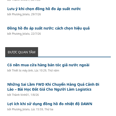
Lưu ý khi chọn đồng hồ đo áp suất nước
bởi
Phương_bilalo
,
29/7/26
Đồng hồ đo áp suất nước: cách chọn hiệu quả
bởi
Phương_bilalo
,
22/7/26
ĐƯỢC QUAN TÂM
Có nên mua cửa hàng bán tóc giả nước ngoài
bởi
Thiết bị máy ảnh
,
Lúc 10:29, Thứ năm
Những Sai Lầm FWD Khi Chuyển Hàng Quá Cảnh Đi
Lào – Bài Học Đắt Giá Cho Người Làm Logistics
bởi
Thành Vinh01
,
1/8/26
Lợi ích khi sử dụng đồng hồ đo nhiệt độ DAWN
bởi
Phương_bilalo
,
Lúc 15:59, Thứ ba