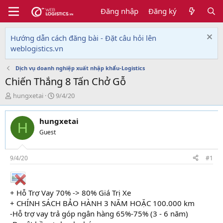
Đăng nhập
Đăng ký
Hướng dẫn cách đăng bài - Đặt câu hỏi lên
weblogistics.vn
Dịch vụ doanh nghiệp xuất nhập khẩu-Logistics
Chiến Thắng 8 Tấn Chở Gỗ
T
N
hungxetai
9/4/20
h
g
r
à
hungxetai
e
y
H
a
g
Guest
d
ử
s
i
t
9/4/20
#1
a
r
t
+ Hỗ Trợ Vay 70% -> 80% Giá Trị Xe
e
+ CHÍNH SÁCH BẢO HÀNH 3 NĂM HOẶC 100.000 km
r
-Hỗ trợ vay trả góp ngân hàng 65%-75% (3 - 6 năm)