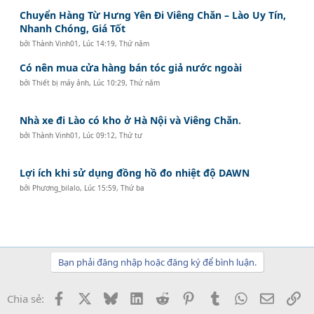
Chuyển Hàng Từ Hưng Yên Đi Viêng Chăn – Lào Uy Tín,
Nhanh Chóng, Giá Tốt
bởi
Thành Vinh01
,
Lúc 14:19, Thứ năm
Có nên mua cửa hàng bán tóc giả nước ngoài
bởi
Thiết bị máy ảnh
,
Lúc 10:29, Thứ năm
Nhà xe đi Lào có kho ở Hà Nội và Viêng Chăn.
bởi
Thành Vinh01
,
Lúc 09:12, Thứ tư
Lợi ích khi sử dụng đồng hồ đo nhiệt độ DAWN
bởi
Phương_bilalo
,
Lúc 15:59, Thứ ba
Bạn phải đăng nhập hoặc đăng ký để bình luận.
Facebook
X
Bluesky
LinkedIn
Reddit
Pinterest
Tumblr
WhatsApp
Email
Li
Chia sẻ: