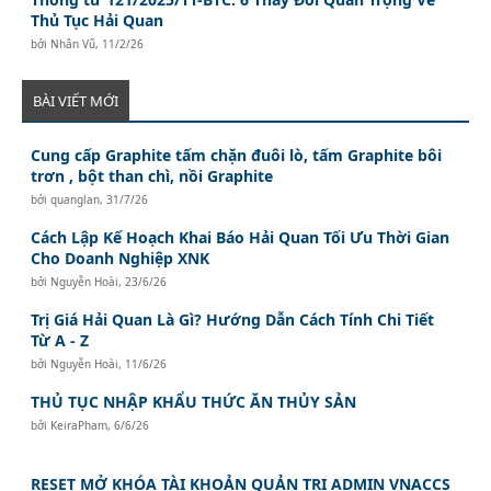
Thủ Tục Hải Quan
bởi
Nhân Vũ
,
11/2/26
BÀI VIẾT MỚI
Cung cấp Graphite tấm chặn đuôi lò, tấm Graphite bôi
trơn , bột than chì, nồi Graphite
bởi
quanglan
,
31/7/26
Cách Lập Kế Hoạch Khai Báo Hải Quan Tối Ưu Thời Gian
Cho Doanh Nghiệp XNK
bởi
Nguyễn Hoài
,
23/6/26
Trị Giá Hải Quan Là Gì? Hướng Dẫn Cách Tính Chi Tiết
Từ A - Z
bởi
Nguyễn Hoài
,
11/6/26
THỦ TỤC NHẬP KHẨU THỨC ĂN THỦY SẢN
bởi
KeiraPham
,
6/6/26
RESET MỞ KHÓA TÀI KHOẢN QUẢN TRỊ ADMIN VNACCS