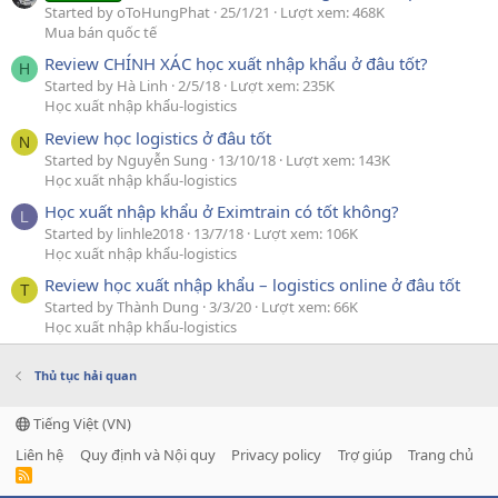
Started by oToHungPhat
25/1/21
Lượt xem: 468K
Mua bán quốc tế
Review CHÍNH XÁC học xuất nhập khẩu ở đâu tốt?
H
Started by Hà Linh
2/5/18
Lượt xem: 235K
Học xuất nhập khẩu-logistics
Review học logistics ở đâu tốt
N
Started by Nguyễn Sung
13/10/18
Lượt xem: 143K
Học xuất nhập khẩu-logistics
Học xuất nhập khẩu ở Eximtrain có tốt không?
L
Started by linhle2018
13/7/18
Lượt xem: 106K
Học xuất nhập khẩu-logistics
Review học xuất nhập khẩu – logistics online ở đâu tốt
T
Started by Thành Dung
3/3/20
Lượt xem: 66K
Học xuất nhập khẩu-logistics
Thủ tục hải quan
Tiếng Việt (VN)
Liên hệ
Quy định và Nội quy
Privacy policy
Trợ giúp
Trang chủ
R
S