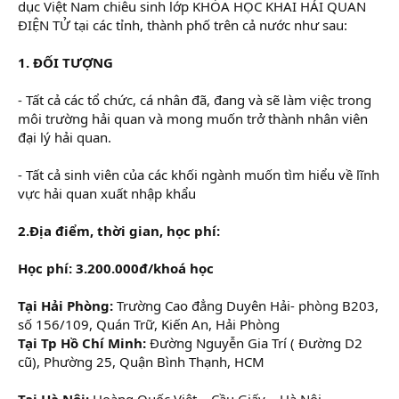
dục Việt Nam chiêu sinh lớp KHÓA HỌC KHAI HẢI QUAN
ĐIỆN TỬ tại các tỉnh, thành phố trên cả nước như sau:
1. ĐỐI TƯỢNG
- Tất cả các tổ chức, cá nhân đã, đang và sẽ làm việc trong
môi trường hải quan và mong muốn trở thành nhân viên
đại lý hải quan.
- Tất cả sinh viên của các khối ngành muốn tìm hiểu về lĩnh
vực hải quan xuất nhập khẩu
2.Địa điểm, thời gian, học phí:
Học phí: 3.200.000đ/khoá học
Tại Hải Phòng:
Trường Cao đẳng Duyên Hải- phòng B203,
số 156/109, Quán Trữ, Kiến An, Hải Phòng
Tại Tp Hồ Chí Minh:
Đường Nguyễn Gia Trí ( Đường D2
cũ), Phường 25, Quận Bình Thạnh, HCM
Tại Hà Nội:
Hoàng Quốc Việt – Cầu Giấy – Hà Nội