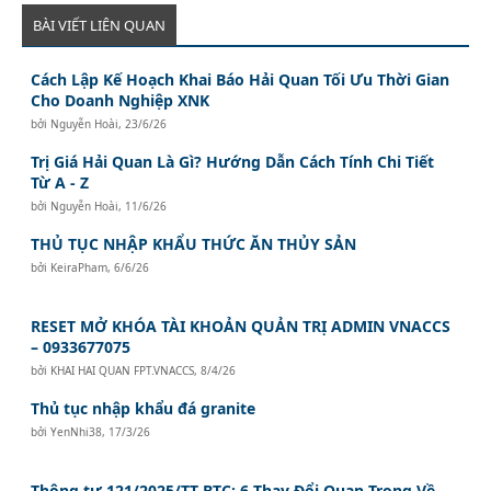
BÀI VIẾT LIÊN QUAN
Cách Lập Kế Hoạch Khai Báo Hải Quan Tối Ưu Thời Gian
Cho Doanh Nghiệp XNK
bởi
Nguyễn Hoài
,
23/6/26
Trị Giá Hải Quan Là Gì? Hướng Dẫn Cách Tính Chi Tiết
Từ A - Z
bởi
Nguyễn Hoài
,
11/6/26
THỦ TỤC NHẬP KHẨU THỨC ĂN THỦY SẢN
bởi
KeiraPham
,
6/6/26
RESET MỞ KHÓA TÀI KHOẢN QUẢN TRỊ ADMIN VNACCS
– 0933677075
bởi
KHAI HAI QUAN FPT.VNACCS
,
8/4/26
Thủ tục nhập khẩu đá granite
bởi
YenNhi38
,
17/3/26
Thông tư 121/2025/TT-BTC: 6 Thay Đổi Quan Trọng Về