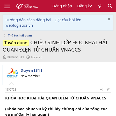
Đăng nhập
Đăng ký
Hướng dẫn cách đăng bài - Đặt câu hỏi lên
weblogistics.vn
Thủ tục hải quan
CHIÊU SINH LỚP HỌC KHAI HẢI
Tuyển dụng
QUAN ĐIỆN TỬ CHUẨN VNACCS
T
N
Duyên1311
18/7/23
h
g
r
à
Duyên1311
e
y
a
g
New member
d
ử
s
i
t
18/7/23
#1
a
KHÓA HỌC KHAI HẢI QUAN ĐIỆN TỬ CHUẨN VNACCS
r
t
e
(Khóa học phục vụ kỳ thi lấy chứng chỉ của tổng cục
r
và mở đại lý hải quan)