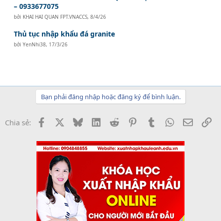
– 0933677075
bởi
KHAI HAI QUAN FPT.VNACCS
,
8/4/26
Thủ tục nhập khẩu đá granite
bởi
YenNhi38
,
17/3/26
Bạn phải đăng nhập hoặc đăng ký để bình luận.
Facebook
X
Bluesky
LinkedIn
Reddit
Pinterest
Tumblr
WhatsApp
Email
Li
Chia sẻ: