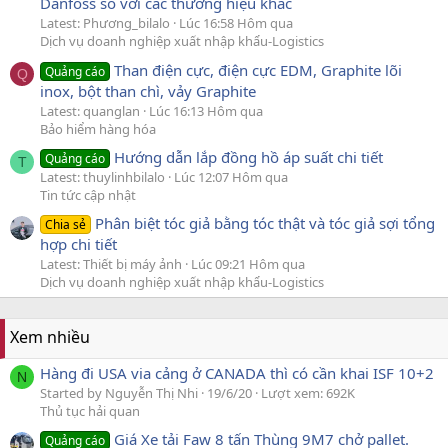
Danfoss so với các thương hiệu khác
Latest: Phương_bilalo
Lúc 16:58 Hôm qua
Dịch vụ doanh nghiệp xuất nhập khẩu-Logistics
Than điện cực, điện cực EDM, Graphite lõi
Quảng cáo
Q
inox, bột than chì, vảy Graphite
Latest: quanglan
Lúc 16:13 Hôm qua
Bảo hiểm hàng hóa
Hướng dẫn lắp đồng hồ áp suất chi tiết
Quảng cáo
T
Latest: thuylinhbilalo
Lúc 12:07 Hôm qua
Tin tức cập nhật
Phân biệt tóc giả bằng tóc thật và tóc giả sợi tổng
Chia sẻ
hợp chi tiết
Latest: Thiết bị máy ảnh
Lúc 09:21 Hôm qua
Dịch vụ doanh nghiệp xuất nhập khẩu-Logistics
Xem nhiều
Hàng đi USA via cảng ở CANADA thì có cần khai ISF 10+2
N
Started by Nguyễn Thị Nhi
19/6/20
Lượt xem: 692K
Thủ tục hải quan
Giá Xe tải Faw 8 tấn Thùng 9M7 chở pallet.
Quảng cáo