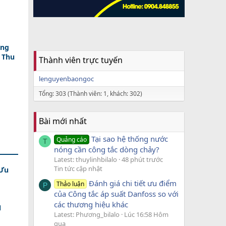
ợng
 Thu
Thành viên trực tuyến
lenguyenbaongoc
Tổng: 303 (Thành viên: 1, khách: 302)
Bài mới nhất
Tại sao hệ thống nước
Quảng cáo
T
nóng cần công tắc dòng chảy?
Latest: thuylinhbilalo
48 phút trước
Tin tức cập nhật
 Ưu
Đánh giá chi tiết ưu điểm
Thảo luận
P
của Công tắc áp suất Danfoss so với
các thương hiệu khác
N
Latest: Phương_bilalo
Lúc 16:58 Hôm
qua