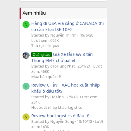
Xem nhiều
Hàng đi USA via cảng ở CANADA thì
N
có cần khai ISF 10+2
Started by Nguyễn Thị Nhi
19/6/20
Lượt xem: 692K
Thủ tục hải quan
Giá Xe tải Faw 8 tấn
Quảng cáo
Thùng 9M7 chở pallet.
Started by oToHungPhat
25/1/21
Lượt
xem: 468K
Mua bán quốc tế
Review CHÍNH XÁC học xuất nhập
H
khẩu ở đâu tốt?
Started by Hà Linh
2/5/18
Lượt xem:
234K
Học xuất nhập khẩu-logistics
Review học logistics ở đâu tốt
N
Started by Nguyễn Sung
13/10/18
Lượt
xem: 143K