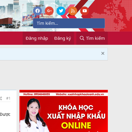
Đăng nhập
Đăng ký
Tìm kiếm
#1
 Được