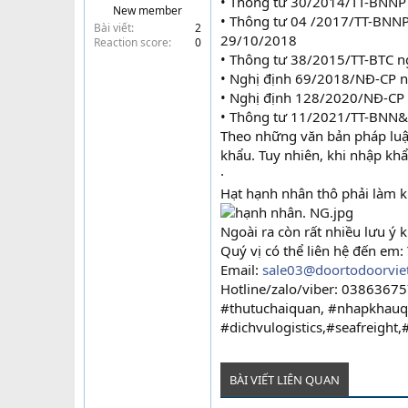
• Thông tư 30/2014/TT-BNNP
New member
t
• Thông tư 04 /2017/TT-BNN
Bài viết
2
e
29/10/2018
Reaction score
0
r
• Thông tư 38/2015/TT-BTC 
• Nghị định 69/2018/NĐ-CP 
• Nghị định 128/2020/NĐ-CP
• Thông tư 11/2021/TT-BNN&
Theo những văn bản pháp luậ
khẩu. Tuy nhiên, khi nhập kh
·
Hạt hạnh nhân thô phải làm k
Ngoài ra còn rất nhiều lưu ý 
Quý vị có thể liên hệ đến em:
Email:
sale03@doortodoorvie
Hotline/zalo/viber: 0386367
#thutuchaiquan, #nhapkhauq
#dichvulogistics,#seafreight,#
BÀI VIẾT LIÊN QUAN