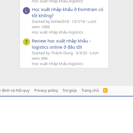
Học xuất nhập khẩu-logistics
Học xuất nhập khẩu ở Eximtrain có
L
tốt không?
Started by linhle2018
13/7/18
Lượt
xem: 106K
Học xuất nhập khẩu-logistics
Review học xuất nhập khẩu –
T
logistics online ở đâu tốt
Started by Thành Dung
3/3/20
Lượt
xem: 66K
Học xuất nhập khẩu-logistics
 định và Nội quy
Privacy policy
Trợ giúp
Trang chủ
R
S
S