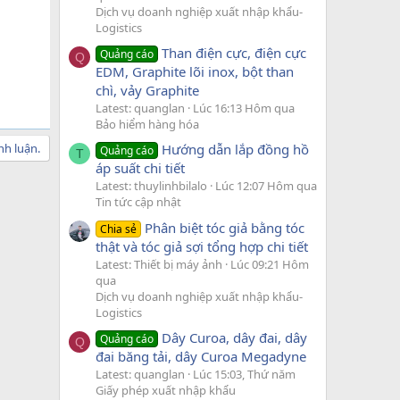
Dịch vụ doanh nghiệp xuất nhập khẩu-
Logistics
Than điện cực, điện cực
Quảng cáo
Q
EDM, Graphite lõi inox, bột than
chì, vảy Graphite
Latest: quanglan
Lúc 16:13 Hôm qua
Bảo hiểm hàng hóa
nh luận.
Hướng dẫn lắp đồng hồ
Quảng cáo
T
áp suất chi tiết
Latest: thuylinhbilalo
Lúc 12:07 Hôm qua
Tin tức cập nhật
Phân biệt tóc giả bằng tóc
Chia sẻ
thật và tóc giả sợi tổng hợp chi tiết
Latest: Thiết bị máy ảnh
Lúc 09:21 Hôm
qua
Dịch vụ doanh nghiệp xuất nhập khẩu-
Logistics
Dây Curoa, dây đai, dây
Quảng cáo
Q
đai băng tải, dây Curoa Megadyne
Latest: quanglan
Lúc 15:03, Thứ năm
Giấy phép xuất nhập khẩu