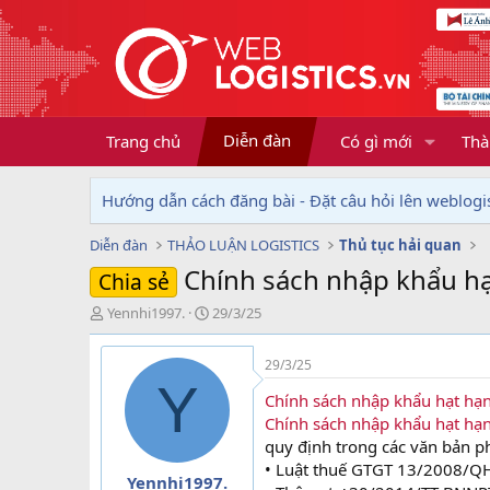
Diễn đàn
Trang chủ
Có gì mới
Thà
Hướng dẫn cách đăng bài - Đặt câu hỏi lên weblogis
Diễn đàn
THẢO LUẬN LOGISTICS
Thủ tục hải quan
Chính sách nhập khẩu h
Chia sẻ
T
N
Yennhi1997.
29/3/25
h
g
r
à
29/3/25
e
y
Y
a
g
Chính sách nhập khẩu hạt hạ
d
ử
Chính sách nhập khẩu hạt hạ
s
i
quy định trong các văn bản ph
t
• Luật thuế GTGT 13/2008/Q
a
Yennhi1997.
r