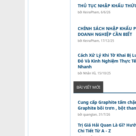
THỦ TỤC NHẬP KHẨU THỨC
bởi
KeiraPham
,
6/6/26
CHÍNH SÁCH NHẬP KHẨU PI
DOANH NGHIỆP CẦN BIẾT
bởi
KeiraPham
,
17/12/25
Cách Xử Lý Khi Tờ Khai Bị 
Đỏ Và Kinh Nghiệm Thực T
Nhanh
bởi
Nhân Vũ
,
15/10/25
BÀI VIẾT MỚI
Cung cấp Graphite tấm chặn
Graphite bôi trơn , bột than
bởi
quanglan
,
31/7/26
Trị Giá Hải Quan Là Gì? Hư
Chi Tiết Từ A - Z