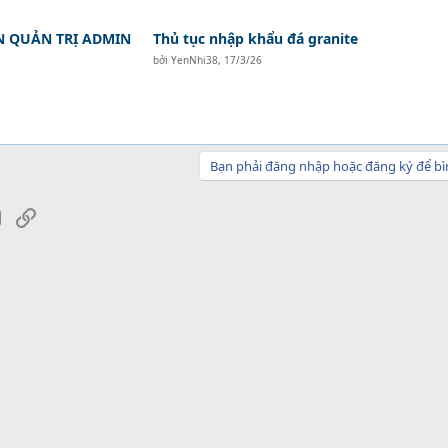
N QUẢN TRỊ ADMIN
Thủ tục nhập khẩu đá granite
bởi
YenNhi38
,
17/3/26
Bạn phải đăng nhập hoặc đăng ký để bì
sApp
Email
Link