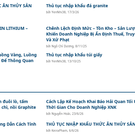
 ĂN THỦY SẢN
Thủ tục nhập khẩu đá granite
bởi
YenNhi38
,
17/3/26
N LITHIUM –
Chênh Lệch Định Mức – Tồn Kho – Sản Lư
Khiến Doanh Nghiệp Bị Ấn Định Thuế, Truy
Và Xử Phạt
bởi
Ngô Chí Dương
,
8/11/25
Luồng Vàng, Luồng
Thủ tục nhập khẩu túi giấy
ế Để Thông Quan
bởi
YenNhi38
,
13/10/25
 đuôi lò, tấm
Cách Lập Kế Hoạch Khai Báo Hải Quan Tối
 chì, nồi Graphite
Thời Gian Cho Doanh Nghiệp XNK
bởi
Nguyễn Hoài
,
23/6/26
ớng Dẫn Cách Tính
THỦ TỤC NHẬP KHẨU THỨC ĂN THỦY SẢ
bởi
KeiraPham
,
6/6/26