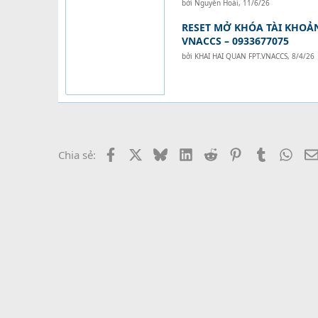
bởi
Nguyễn Hoài
,
11/6/26
RESET MỞ KHÓA TÀI KHOẢ
VNACCS – 0933677075
bởi
KHAI HAI QUAN FPT.VNACCS
,
8/4/26
Facebook
X
Bluesky
LinkedIn
Reddit
Pinterest
Tumblr
What
Chia sẻ: