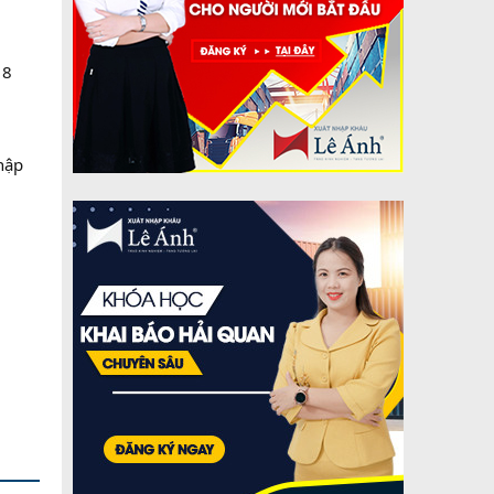
18
hập