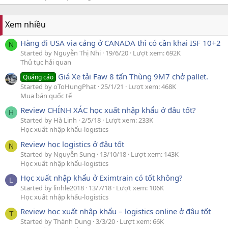
Xem nhiều
Hàng đi USA via cảng ở CANADA thì có cần khai ISF 10+2
N
Started by Nguyễn Thị Nhi
19/6/20
Lượt xem: 692K
Thủ tục hải quan
Giá Xe tải Faw 8 tấn Thùng 9M7 chở pallet.
Quảng cáo
Started by oToHungPhat
25/1/21
Lượt xem: 468K
Mua bán quốc tế
Review CHÍNH XÁC học xuất nhập khẩu ở đâu tốt?
H
Started by Hà Linh
2/5/18
Lượt xem: 233K
Học xuất nhập khẩu-logistics
Review học logistics ở đâu tốt
N
Started by Nguyễn Sung
13/10/18
Lượt xem: 143K
Học xuất nhập khẩu-logistics
Học xuất nhập khẩu ở Eximtrain có tốt không?
L
Started by linhle2018
13/7/18
Lượt xem: 106K
Học xuất nhập khẩu-logistics
Review học xuất nhập khẩu – logistics online ở đâu tốt
T
Started by Thành Dung
3/3/20
Lượt xem: 66K