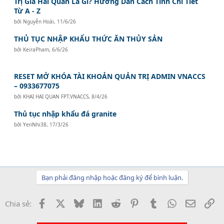
Trị Giá Hải Quan Là Gì? Hướng Dẫn Cách Tính Chi Tiết
Từ A - Z
bởi
Nguyễn Hoài
,
11/6/26
THỦ TỤC NHẬP KHẨU THỨC ĂN THỦY SẢN
bởi
KeiraPham
,
6/6/26
RESET MỞ KHÓA TÀI KHOẢN QUẢN TRỊ ADMIN VNACCS
– 0933677075
bởi
KHAI HAI QUAN FPT.VNACCS
,
8/4/26
Thủ tục nhập khẩu đá granite
bởi
YenNhi38
,
17/3/26
Bạn phải đăng nhập hoặc đăng ký để bình luận.
Facebook
X
Bluesky
LinkedIn
Reddit
Pinterest
Tumblr
WhatsApp
Email
Li
Chia sẻ: