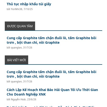
Thủ tục nhập khẩu túi giấy
bởi
YenNhi38
,
7/10/25
ĐƯỢC QUAN TÂM
Cung cấp Graphite tấm chặn đuôi lò, tấm Graphite bôi
trơn , bột than chì, nồi Graphite
bởi
quanglan
,
31/7/26
BÀI VIẾT MỚI
Cung cấp Graphite tấm chặn đuôi lò, tấm Graphite bôi
trơn , bột than chì, nồi Graphite
bởi
quanglan
,
31/7/26
Cách Lập Kế Hoạch Khai Báo Hải Quan Tối Ưu Thời Gian
Cho Doanh Nghiệp XNK
bởi
Nguyễn Hoài
,
23/6/26