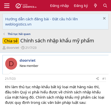
Đăng nhập
Đăng ký
Hướng dẫn cách đăng bài - Đặt câu hỏi lên
weblogistics.vn
Thủ tục hải quan
Chính sách nhập khẩu mỹ phẩm
Chia sẻ
T
N
doorviet
21/7/23
h
g
r
à
doorviet
e
y
D
a
g
New member
d
ử
s
i
t
21/7/23
#1
a
Khi làm thủ tục nhập khẩu bất kỳ loại mặt hàng nào thì,
r
đầu tiên Quý vị phải hiểu được về chính sách nhập khẩu
t
e
của mặt hàng đó. Chính sách nhập khẩu mỹ phẩm các loại
r
được quy định trong các văn bản pháp luật sau: