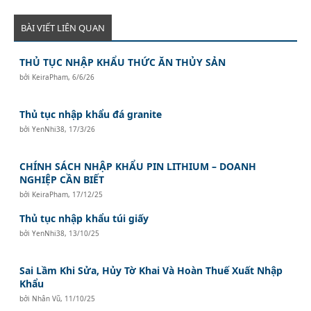
BÀI VIẾT LIÊN QUAN
THỦ TỤC NHẬP KHẨU THỨC ĂN THỦY SẢN
bởi
KeiraPham
,
6/6/26
Thủ tục nhập khẩu đá granite
bởi
YenNhi38
,
17/3/26
CHÍNH SÁCH NHẬP KHẨU PIN LITHIUM – DOANH
NGHIỆP CẦN BIẾT
bởi
KeiraPham
,
17/12/25
Thủ tục nhập khẩu túi giấy
bởi
YenNhi38
,
13/10/25
Sai Lầm Khi Sửa, Hủy Tờ Khai Và Hoàn Thuế Xuất Nhập
Khẩu
bởi
Nhân Vũ
,
11/10/25