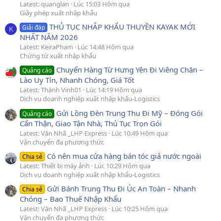
Latest: quanglan
Lúc 15:03 Hôm qua
Giấy phép xuất nhập khẩu
THỦ TỤC NHẬP KHẨU THUYỀN KAYAK MỚI
Giải đáp
K
NHẤT NĂM 2026
Latest: KeiraPham
Lúc 14:48 Hôm qua
Chứng từ xuất nhập khẩu
Chuyển Hàng Từ Hưng Yên Đi Viêng Chăn –
Quảng cáo
Lào Uy Tín, Nhanh Chóng, Giá Tốt
Latest: Thành Vinh01
Lúc 14:19 Hôm qua
Dịch vụ doanh nghiệp xuất nhập khẩu-Logistics
Gửi Lồng Đèn Trung Thu Đi Mỹ – Đóng Gói
Quảng cáo
Cẩn Thận, Giao Tận Nhà, Thủ Tục Trọn Gói
Latest: Văn Nhã _LHP Express
Lúc 10:49 Hôm qua
Vận chuyển đa phương thức
Có nên mua cửa hàng bán tóc giả nước ngoài
Chia sẻ
Latest: Thiết bị máy ảnh
Lúc 10:29 Hôm qua
Dịch vụ doanh nghiệp xuất nhập khẩu-Logistics
Gửi Bánh Trung Thu Đi Úc An Toàn – Nhanh
Chia sẻ
Chóng – Bao Thuế Nhập Khẩu
Latest: Văn Nhã _LHP Express
Lúc 10:25 Hôm qua
Vận chuyển đa phương thức