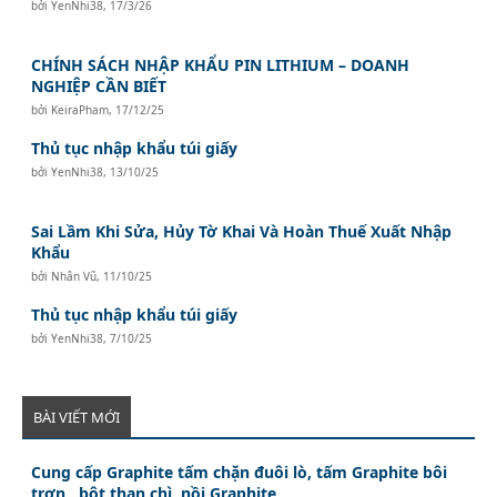
bởi
YenNhi38
,
17/3/26
CHÍNH SÁCH NHẬP KHẨU PIN LITHIUM – DOANH
NGHIỆP CẦN BIẾT
bởi
KeiraPham
,
17/12/25
Thủ tục nhập khẩu túi giấy
bởi
YenNhi38
,
13/10/25
Sai Lầm Khi Sửa, Hủy Tờ Khai Và Hoàn Thuế Xuất Nhập
Khẩu
bởi
Nhân Vũ
,
11/10/25
Thủ tục nhập khẩu túi giấy
bởi
YenNhi38
,
7/10/25
BÀI VIẾT MỚI
Cung cấp Graphite tấm chặn đuôi lò, tấm Graphite bôi
trơn , bột than chì, nồi Graphite