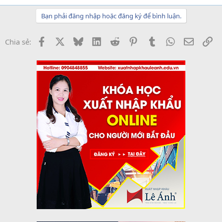
Bạn phải đăng nhập hoặc đăng ký để bình luận.
Facebook
X
Bluesky
LinkedIn
Reddit
Pinterest
Tumblr
WhatsApp
Email
Li
Chia sẻ: