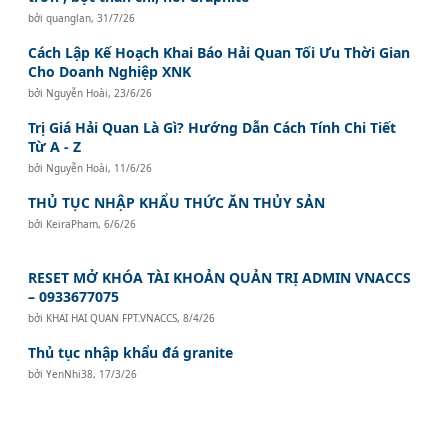
bởi
quanglan
,
31/7/26
Cách Lập Kế Hoạch Khai Báo Hải Quan Tối Ưu Thời Gian
Cho Doanh Nghiệp XNK
bởi
Nguyễn Hoài
,
23/6/26
Trị Giá Hải Quan Là Gì? Hướng Dẫn Cách Tính Chi Tiết
Từ A - Z
bởi
Nguyễn Hoài
,
11/6/26
THỦ TỤC NHẬP KHẨU THỨC ĂN THỦY SẢN
bởi
KeiraPham
,
6/6/26
RESET MỞ KHÓA TÀI KHOẢN QUẢN TRỊ ADMIN VNACCS
– 0933677075
bởi
KHAI HAI QUAN FPT.VNACCS
,
8/4/26
Thủ tục nhập khẩu đá granite
bởi
YenNhi38
,
17/3/26