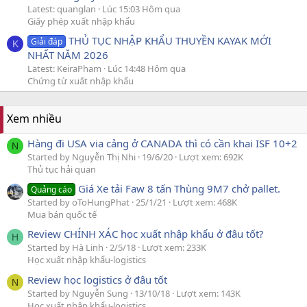
Latest: quanglan
Lúc 15:03 Hôm qua
Giấy phép xuất nhập khẩu
THỦ TỤC NHẬP KHẨU THUYỀN KAYAK MỚI
Giải đáp
K
NHẤT NĂM 2026
Latest: KeiraPham
Lúc 14:48 Hôm qua
Chứng từ xuất nhập khẩu
Xem nhiều
Hàng đi USA via cảng ở CANADA thì có cần khai ISF 10+2
N
Started by Nguyễn Thị Nhi
19/6/20
Lượt xem: 692K
Thủ tục hải quan
Giá Xe tải Faw 8 tấn Thùng 9M7 chở pallet.
Quảng cáo
Started by oToHungPhat
25/1/21
Lượt xem: 468K
Mua bán quốc tế
Review CHÍNH XÁC học xuất nhập khẩu ở đâu tốt?
H
Started by Hà Linh
2/5/18
Lượt xem: 233K
Học xuất nhập khẩu-logistics
Review học logistics ở đâu tốt
N
Started by Nguyễn Sung
13/10/18
Lượt xem: 143K
Học xuất nhập khẩu-logistics