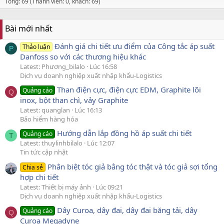
Tổng: 69 (Thành viên: 0, khách: 69)
Bài mới nhất
Đánh giá chi tiết ưu điểm của Công tắc áp suất
Thảo luận
P
Danfoss so với các thương hiệu khác
Latest: Phương_bilalo
Lúc 16:58
Dịch vụ doanh nghiệp xuất nhập khẩu-Logistics
Than điện cực, điện cực EDM, Graphite lõi
Quảng cáo
Q
inox, bột than chì, vảy Graphite
Latest: quanglan
Lúc 16:13
Bảo hiểm hàng hóa
Hướng dẫn lắp đồng hồ áp suất chi tiết
Quảng cáo
T
Latest: thuylinhbilalo
Lúc 12:07
Tin tức cập nhật
Phân biệt tóc giả bằng tóc thật và tóc giả sợi tổng
Chia sẻ
hợp chi tiết
Latest: Thiết bị máy ảnh
Lúc 09:21
Dịch vụ doanh nghiệp xuất nhập khẩu-Logistics
Dây Curoa, dây đai, dây đai băng tải, dây
Quảng cáo
Q
Curoa Megadyne