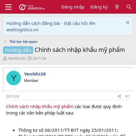
Đăng nhập
Đăng ký
Hướng dẫn cách đăng bài - Đặt câu hỏi lên
weblogistics.vn
Thủ tục hải quan
Chính sách nhập khẩu mỹ phẩm
Hướng dẫn
T
N
YenNhi38
20/1/24
h
g
r
à
YenNhi38
e
y
Y
a
g
Member
d
ử
s
i
t
20/1/24
#1
a
Chính sách nhập khẩu mỹ phẩm
các loại được quy định
r
trong các văn bản pháp luật sau:
t
e
r
Thông tư số 06/2011/TT-BYT ngày 25/01/2011;