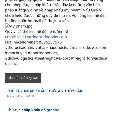
cho phép được nhập khẩu. Trên đây là những văn bản
pháp luật quy định về nhập khẩu mỹ phẩm. Nếu Quý vị
chưa hiểu được những quy định trên. Vui lòng liên hệ đến
hotline hoặc hotmail để được tư vấn.
Quý vị có thể liên hệ đến em: Yen Nhi
Email:
sale03@doortodoorviet.com
Hotline/zalo/viber: 0386367575
#thutuchaiquan, #nhapkhauquocte, #mahscode, #custom,
#vanchuyen,#doortodoorviet,
#dichvulogistics,#seafreight,#export,#freight_forwarder,#l
ogistics
BÀI VIẾT LIÊN QUAN
THỦ TỤC NHẬP KHẨU THỨC ĂN THỦY SẢN
bởi
KeiraPham
,
6/6/26
Thủ tục nhập khẩu đá granite