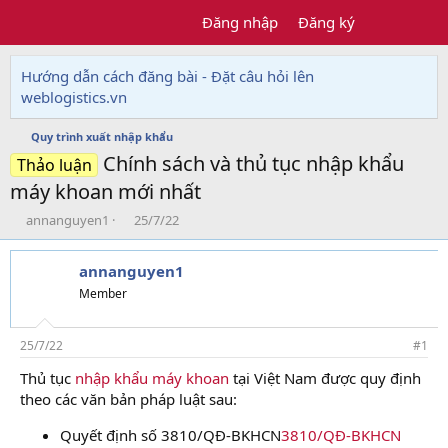
Đăng nhập
Đăng ký
Hướng dẫn cách đăng bài - Đặt câu hỏi lên
weblogistics.vn
Quy trình xuất nhập khẩu
Chính sách và thủ tục nhập khẩu
Thảo luận
máy khoan mới nhất
T
N
annanguyen1
25/7/22
h
g
r
à
annanguyen1
e
y
a
g
Member
d
ử
s
i
t
25/7/22
#1
a
Thủ tục
nhập khẩu máy khoan
tại Việt Nam được quy định
r
theo các văn bản pháp luật sau:
t
e
Quyết định số 3810/QĐ-BKHCN
3810/QĐ-BKHCN
r