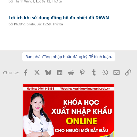
bởi
Thành Vinh01
,
Lúc 09:12, Thứ tư
Lợi ích khi sử dụng đồng hồ đo nhiệt độ DAWN
bởi
Phương_bilalo
,
Lúc 15:59, Thứ ba
Bạn phải đăng nhập hoặc đăng ký để bình luận.
Facebook
X
Bluesky
LinkedIn
Reddit
Pinterest
Tumblr
WhatsApp
Email
Li
Chia sẻ: