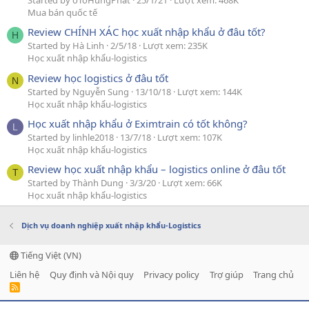
Started by oToHungPhat
25/1/21
Lượt xem: 468K
Mua bán quốc tế
Review CHÍNH XÁC học xuất nhập khẩu ở đâu tốt?
H
Started by Hà Linh
2/5/18
Lượt xem: 235K
Học xuất nhập khẩu-logistics
Review học logistics ở đâu tốt
N
Started by Nguyễn Sung
13/10/18
Lượt xem: 144K
Học xuất nhập khẩu-logistics
Học xuất nhập khẩu ở Eximtrain có tốt không?
L
Started by linhle2018
13/7/18
Lượt xem: 107K
Học xuất nhập khẩu-logistics
Review học xuất nhập khẩu – logistics online ở đâu tốt
T
Started by Thành Dung
3/3/20
Lượt xem: 66K
Học xuất nhập khẩu-logistics
Dịch vụ doanh nghiệp xuất nhập khẩu-Logistics
Tiếng Việt (VN)
Liên hệ
Quy định và Nội quy
Privacy policy
Trợ giúp
Trang chủ
R
S
S