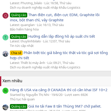
Latest: Phương_bilalo
Lúc 16:58, Thứ sáu
Dịch vụ doanh nghiệp xuất nhập khẩu-Logistics
Than điện cực, điện cực EDM, Graphite lõi
Quảng cáo
Q
inox, bột than chì, vảy Graphite
Latest: quanglan
Lúc 16:13, Thứ sáu
Bảo hiểm hàng hóa
Hướng dẫn lắp đồng hồ áp suất chi tiết
Quảng cáo
T
Latest: thuylinhbilalo
Lúc 12:07, Thứ sáu
Tin tức cập nhật
Phân biệt tóc giả bằng tóc thật và tóc giả sợi tổng
Chia sẻ
hợp chi tiết
Latest: Thiết bị máy ảnh
Lúc 09:21, Thứ sáu
Dịch vụ doanh nghiệp xuất nhập khẩu-Logistics
Xem nhiều
Hàng đi USA via cảng ở CANADA thì có cần khai ISF 10+2
N
Started by Nguyễn Thị Nhi
19/6/20
Lượt xem: 692K
Thủ tục hải quan
Giá Xe tải Faw 8 tấn Thùng 9M7 chở pallet.
Quảng cáo