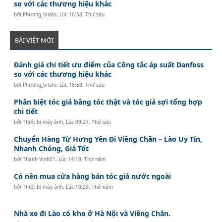
so với các thương hiệu khác
bởi
Phương_bilalo
,
Lúc 16:58, Thứ sáu
BÀI VIẾT MỚI
Đánh giá chi tiết ưu điểm của Công tắc áp suất Danfoss
so với các thương hiệu khác
bởi
Phương_bilalo
,
Lúc 16:58, Thứ sáu
Phân biệt tóc giả bằng tóc thật và tóc giả sợi tổng hợp
chi tiết
bởi
Thiết bị máy ảnh
,
Lúc 09:21, Thứ sáu
Chuyển Hàng Từ Hưng Yên Đi Viêng Chăn – Lào Uy Tín,
Nhanh Chóng, Giá Tốt
bởi
Thành Vinh01
,
Lúc 14:19, Thứ năm
Có nên mua cửa hàng bán tóc giả nước ngoài
bởi
Thiết bị máy ảnh
,
Lúc 10:29, Thứ năm
Nhà xe đi Lào có kho ở Hà Nội và Viêng Chăn.