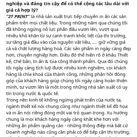
nghiệp và đáng tin cậy để có thể cộng tác lâu dài với
giá cả hợp lý?
“2T PRINT”
là nhà sản xuất trực tiếp chuyên in ấn các sản
phẩm trên mọi chất liệu. Trong những năm qua chúng tôi
đã không ngừng nỗ lực phấn đấu vươn lên, vượt qua
nhiều khó khăn từ sự cạnh tranh khốc liệt của thị trường,
sự tăng giá đầu vào của nguyên vật liệu, …. giữ vững giá
cả và chất lượng hàng hoá. Các sản phẩm in ngày càng đẹp
hơn, chuyên nghiệp hơn. Điều đó thể hiện rõ ở khâu Thiết
kế, Chế bản, In ấn & Gia công thành phẩm. Qua đó chúng
tôi ngày càng tích luỹ được nhiều kinh nghiệm, coi khách
hàng là chìa khoá của thành công, những phản hồi đóng
góp của khách hàng giúp chúng tôi ngày càng hoàn thiện
mình, tự vươn lên là một trong những nhà sản xuất có uy
tín trong nước & quốc tế.
Trong nền kinh tế không ngừng phát triển của nước ta,
ngành thiết kế nói chung cũng như ngành thiết kế đồ họa
và in ấn nói riêng đóng một vai trò quan trọng. Xu hướng
chung là mọi khách hàng ngày càng khắt khe hơn với
những ấn phẩm quảng cáo - những thông điệp mà bất cứ
Doanh nghiệp nào cũng cần phải có để tiếp cận thị trường,