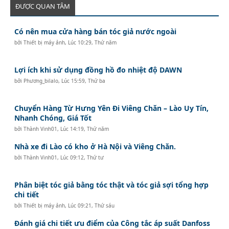
ĐƯỢC QUAN TÂM
Có nên mua cửa hàng bán tóc giả nước ngoài
bởi
Thiết bị máy ảnh
,
Lúc 10:29, Thứ năm
Lợi ích khi sử dụng đồng hồ đo nhiệt độ DAWN
bởi
Phương_bilalo
,
Lúc 15:59, Thứ ba
Chuyển Hàng Từ Hưng Yên Đi Viêng Chăn – Lào Uy Tín,
Nhanh Chóng, Giá Tốt
bởi
Thành Vinh01
,
Lúc 14:19, Thứ năm
Nhà xe đi Lào có kho ở Hà Nội và Viêng Chăn.
bởi
Thành Vinh01
,
Lúc 09:12, Thứ tư
Phân biệt tóc giả bằng tóc thật và tóc giả sợi tổng hợp
chi tiết
bởi
Thiết bị máy ảnh
,
Lúc 09:21, Thứ sáu
Đánh giá chi tiết ưu điểm của Công tắc áp suất Danfoss