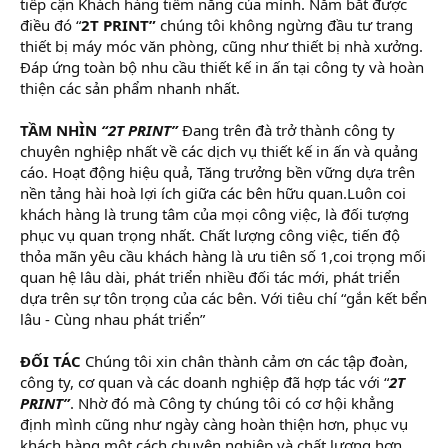
tiếp cận Khách hàng tiềm năng của mình. Nắm bắt được
điều đó “
2T PRINT”
chúng tôi không ngừng đầu tư trang
thiết bị máy móc văn phòng, cũng như thiết bị nhà xưởng.
Đáp ứng toàn bộ nhu cầu thiết kế in ấn tại công ty và hoàn
thiện các sản phẩm nhanh nhất.
TẦM NHÌN
“2T PRINT”
Đang trên đà trở thành công ty
chuyên nghiệp nhất về các dịch vụ thiết kế in ấn và quảng
cáo. Hoạt động hiệu quả, Tăng trưởng bền vững dựa trên
nền tảng hài hoà lợi ích giữa các bên hữu quan.Luôn coi
khách hàng là trung tâm của mọi công việc, là đối tượng
phục vụ quan trọng nhất. Chất lượng công việc, tiến độ
thỏa mãn yêu cầu khách hàng là ưu tiên số 1,coi trọng mối
quan hệ lâu dài, phát triển nhiều đối tác mới, phát triển
dựa trên sự tôn trọng của các bên. Với tiêu chí “gắn kết bển
lâu - Cùng nhau phát triển”
ĐỐI TÁC
Chúng tôi xin chân thành cảm ơn các tập đoàn,
công ty, cơ quan và các doanh nghiệp đã hợp tác với “
2T
PRINT”
. Nhờ đó mà Công ty chúng tôi có cơ hội khẳng
định mình cũng như ngày càng hoàn thiện hơn, phục vụ
khách hàng một cách chuyên nghiệp và chất lượng hơn