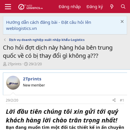
Đăng nhập
Đăng ký
Hướng dẫn cách đăng bài - Đặt câu hỏi lên
weblogistics.vn
Dịch vụ doanh nghiệp xuất nhập khẩu-Logistics
Cho hỏi đợt dịch này hàng hóa bên trung
quốc về có bị thay đổi gì không ạ???
T
N
2Tprints
29/2/20
h
g
r
à
2Tprints
e
y
a
g
New member
d
ử
s
i
t
29/2/20
#1
a
Lời đầu tiên chúng tôi xin gửi tới quý
r
t
khách hàng lời chào trân trọng nhất!
e
r
Bạn đang muốn tìm một đối tác thiết kế in ấn chuyên