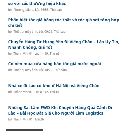
so với các thương hiệu khác
bởi
Phương_bilalo
,
Lúc 16:58, Thứ sáu
Phân biệt tóc giả bằng tóc thật và tóc giả sợi tổng hợp
chi tiết
bởi
Thiết bị máy ảnh
,
Lúc 09:21, Thứ sáu
Chuyển Hàng Từ Hưng Yên Đi Viêng Chăn – Lào Uy Tín,
Nhanh Chóng, Giá Tốt
bởi
Thành Vinh01
,
Lúc 14:19, Thứ năm
Có nên mua cửa hàng bán tóc giả nước ngoài
bởi
Thiết bị máy ảnh
,
Lúc 10:29, Thứ năm
Nhà xe đi Lào có kho ở Hà Nội và Viêng Chăn.
bởi
Thành Vinh01
,
Lúc 09:12, Thứ tư
Những Sai Lầm FWD Khi Chuyển Hàng Quá Cảnh Đi
Lào – Bài Học Đắt Giá Cho Người Làm Logistics
bởi
Thành Vinh01
,
1/8/26