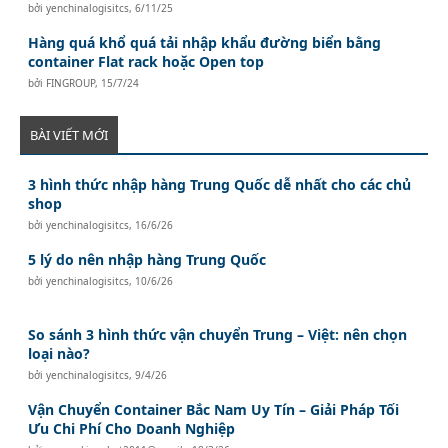
bởi
yenchinalogisitcs
,
6/11/25
Hàng quá khổ quá tải nhập khẩu đường biển bằng
container Flat rack hoặc Open top
bởi
FINGROUP
,
15/7/24
BÀI VIẾT MỚI
3 hình thức nhập hàng Trung Quốc dễ nhất cho các chủ
shop
bởi
yenchinalogisitcs
,
16/6/26
5 lý do nên nhập hàng Trung Quốc
bởi
yenchinalogisitcs
,
10/6/26
So sánh 3 hình thức vận chuyển Trung – Việt: nên chọn
loại nào?
bởi
yenchinalogisitcs
,
9/4/26
Vận Chuyển Container Bắc Nam Uy Tín – Giải Pháp Tối
Ưu Chi Phí Cho Doanh Nghiệp