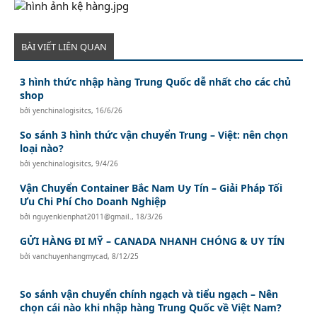
BÀI VIẾT LIÊN QUAN
3 hình thức nhập hàng Trung Quốc dễ nhất cho các chủ
shop
bởi
yenchinalogisitcs
,
16/6/26
So sánh 3 hình thức vận chuyển Trung – Việt: nên chọn
loại nào?
bởi
yenchinalogisitcs
,
9/4/26
Vận Chuyển Container Bắc Nam Uy Tín – Giải Pháp Tối
Ưu Chi Phí Cho Doanh Nghiệp
bởi
nguyenkienphat2011@gmail.
,
18/3/26
GỬI HÀNG ĐI MỸ – CANADA NHANH CHÓNG & UY TÍN
bởi
vanchuyenhangmycad
,
8/12/25
So sánh vận chuyển chính ngạch và tiểu ngạch – Nên
chọn cái nào khi nhập hàng Trung Quốc về Việt Nam?