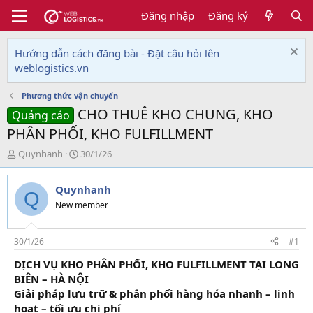
Đăng nhập
Đăng ký
Hướng dẫn cách đăng bài - Đặt câu hỏi lên
weblogistics.vn
Phương thức vận chuyển
CHO THUÊ KHO CHUNG, KHO
Quảng cáo
PHÂN PHỐI, KHO FULFILLMENT
T
N
Quynhanh
30/1/26
h
g
r
à
Quynhanh
e
y
Q
a
g
New member
d
ử
s
i
t
30/1/26
#1
a
DỊCH VỤ KHO PHÂN PHỐI, KHO FULFILLMENT TẠI LONG
r
BIÊN – HÀ NỘI
t
e
Giải pháp lưu trữ & phân phối hàng hóa nhanh – linh
r
hoạt – tối ưu chi phí