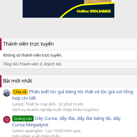
Thành viên trực tuyến
Không có thành viên trực tuyến.
Tổng: 66 (Thành viên: 0, khách: 66)
Bài mới nhất
Phân biệt tóc giả bằng tóc thật và tóc giả sợi tổng
Chia sẻ
hợp chi tiết
Latest: Thiết bị máy ảnh
22 phút trước
Dịch vụ doanh nghiệp xuất nhập khẩu-Logistics
Dây Curoa, dây đai, dây đai băng tải, dây
Quảng cáo
Q
Curoa Megadyne
Latest: quanglan
Lúc 15:03 Hôm qua
Giấy phép xuất nhập khẩu