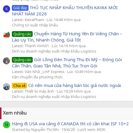
THỦ TỤC NHẬP KHẨU THUYỀN KAYAK MỚI
Giải đáp
K
NHẤT NĂM 2026
Latest: KeiraPham
Lúc 14:48 Hôm qua
Chứng từ xuất nhập khẩu
Chuyển Hàng Từ Hưng Yên Đi Viêng Chăn –
Quảng cáo
Lào Uy Tín, Nhanh Chóng, Giá Tốt
Latest: Thành Vinh01
Lúc 14:19 Hôm qua
Dịch vụ doanh nghiệp xuất nhập khẩu-Logistics
Gửi Lồng Đèn Trung Thu Đi Mỹ – Đóng Gói
Quảng cáo
Cẩn Thận, Giao Tận Nhà, Thủ Tục Trọn Gói
Latest: Văn Nhã _LHP Express
Lúc 10:49 Hôm qua
Vận chuyển đa phương thức
Có nên mua cửa hàng bán tóc giả nước ngoài
Chia sẻ
Latest: Thiết bị máy ảnh
Lúc 10:29 Hôm qua
Dịch vụ doanh nghiệp xuất nhập khẩu-Logistics
Xem nhiều
Hàng đi USA via cảng ở CANADA thì có cần khai ISF 10+2
N
Started by Nguyễn Thị Nhi
19/6/20
Lượt xem: 692K