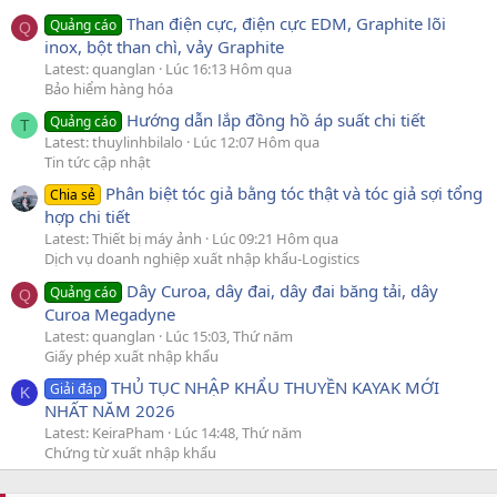
Than điện cực, điện cực EDM, Graphite lõi
Quảng cáo
Q
inox, bột than chì, vảy Graphite
Latest: quanglan
Lúc 16:13 Hôm qua
Bảo hiểm hàng hóa
Hướng dẫn lắp đồng hồ áp suất chi tiết
Quảng cáo
T
Latest: thuylinhbilalo
Lúc 12:07 Hôm qua
Tin tức cập nhật
Phân biệt tóc giả bằng tóc thật và tóc giả sợi tổng
Chia sẻ
hợp chi tiết
Latest: Thiết bị máy ảnh
Lúc 09:21 Hôm qua
Dịch vụ doanh nghiệp xuất nhập khẩu-Logistics
Dây Curoa, dây đai, dây đai băng tải, dây
Quảng cáo
Q
Curoa Megadyne
Latest: quanglan
Lúc 15:03, Thứ năm
Giấy phép xuất nhập khẩu
THỦ TỤC NHẬP KHẨU THUYỀN KAYAK MỚI
Giải đáp
K
NHẤT NĂM 2026
Latest: KeiraPham
Lúc 14:48, Thứ năm
Chứng từ xuất nhập khẩu