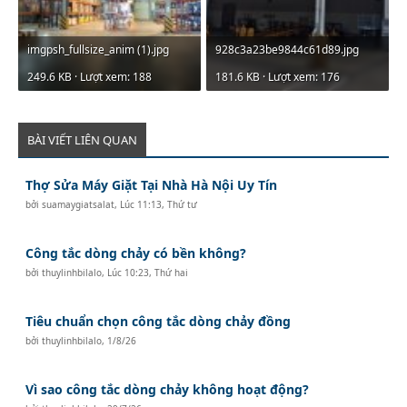
imgpsh_fullsize_anim (1).jpg
928c3a23be9844c61d89.jpg
249.6 KB · Lượt xem: 188
181.6 KB · Lượt xem: 176
BÀI VIẾT LIÊN QUAN
Thợ Sửa Máy Giặt Tại Nhà Hà Nội Uy Tín
bởi
suamaygiatsalat
,
Lúc 11:13, Thứ tư
Công tắc dòng chảy có bền không?
bởi
thuylinhbilalo
,
Lúc 10:23, Thứ hai
Tiêu chuẩn chọn công tắc dòng chảy đồng
bởi
thuylinhbilalo
,
1/8/26
Vì sao công tắc dòng chảy không hoạt động?