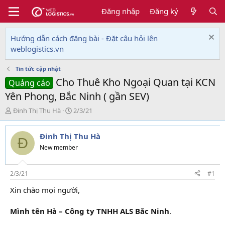
Đăng nhập
Đăng ký
Hướng dẫn cách đăng bài - Đặt câu hỏi lên
weblogistics.vn
Tin tức cập nhật
Cho Thuê Kho Ngoại Quan tại KCN
Quảng cáo
Yên Phong, Bắc Ninh ( gần SEV)
T
N
Đinh Thị Thu Hà
2/3/21
h
g
r
à
Đinh Thị Thu Hà
e
y
Đ
a
g
New member
d
ử
s
i
t
2/3/21
#1
a
Xin chào mọi người,
r
t
e
Mình tên Hà – Công ty TNHH ALS Bắc Ninh
.
r