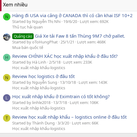
Xem nhiều
Hàng đi USA via cảng ở CANADA thì có cần khai ISF 10+2
N
Started by Nguyễn Thị Nhi
19/6/20
Lượt xem: 692K
Thủ tục hải quan
Giá Xe tải Faw 8 tấn Thùng 9M7 chở pallet.
Quảng cáo
Started by oToHungPhat
25/1/21
Lượt xem: 468K
Mua bán quốc tế
Review CHÍNH XÁC học xuất nhập khẩu ở đâu tốt?
H
Started by Hà Linh
2/5/18
Lượt xem: 233K
Học xuất nhập khẩu-logistics
Review học logistics ở đâu tốt
N
Started by Nguyễn Sung
13/10/18
Lượt xem: 143K
Học xuất nhập khẩu-logistics
Học xuất nhập khẩu ở Eximtrain có tốt không?
L
Started by linhle2018
13/7/18
Lượt xem: 106K
Học xuất nhập khẩu-logistics
Review học xuất nhập khẩu – logistics online ở đâu tốt
T
Started by Thành Dung
3/3/20
Lượt xem: 66K
Học xuất nhập khẩu-logistics