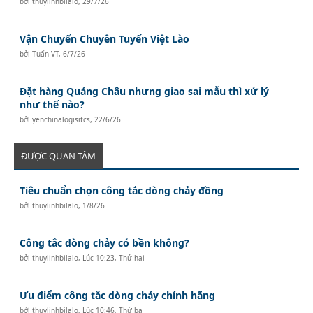
bởi
thuylinhbilalo
,
29/7/26
Vận Chuyển Chuyên Tuyến Việt Lào
bởi
Tuấn VT
,
6/7/26
Đặt hàng Quảng Châu nhưng giao sai mẫu thì xử lý
như thế nào?
bởi
yenchinalogisitcs
,
22/6/26
ĐƯỢC QUAN TÂM
Tiêu chuẩn chọn công tắc dòng chảy đồng
bởi
thuylinhbilalo
,
1/8/26
Công tắc dòng chảy có bền không?
bởi
thuylinhbilalo
,
Lúc 10:23, Thứ hai
Ưu điểm công tắc dòng chảy chính hãng
bởi
thuylinhbilalo
,
Lúc 10:46, Thứ ba