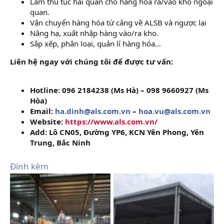
Làm thủ tục hải quan cho hàng hóa ra/vào kho ngoại
quan.
Vận chuyển hàng hóa từ cảng về ALSB và ngược lại
Nâng hạ, xuất nhập hàng vào/ra kho.
Sắp xếp, phân loại, quản lí hàng hóa…
Liên hệ ngay với chúng tôi để được tư vấn:
Hotline: 096 2184238 (Ms Hà) – 098 9660927 (Ms
Hòa)
Email:
ha.dinh@als.com.vn
–
hoa.vu@als.com.vn
Website:
https://www.als.com.vn/
Add: Lô CN05, Đường YP6, KCN Yên Phong, Yên
Trung, Bắc Ninh
Đính kèm