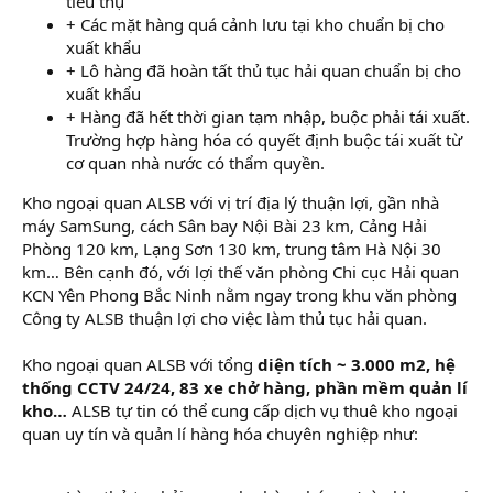
tiêu thụ
+ Các mặt hàng quá cảnh lưu tại kho chuẩn bị cho
xuất khẩu
+ Lô hàng đã hoàn tất thủ tục hải quan chuẩn bị cho
xuất khẩu
+ Hàng đã hết thời gian tạm nhập, buộc phải tái xuất.
Trường hợp hàng hóa có quyết định buộc tái xuất từ
cơ quan nhà nước có thẩm quyền.
Kho ngoại quan ALSB với vị trí địa lý thuận lợi, gần nhà
máy SamSung, cách Sân bay Nội Bài 23 km, Cảng Hải
Phòng 120 km, Lạng Sơn 130 km, trung tâm Hà Nội 30
km… Bên cạnh đó, với lợi thế văn phòng Chi cục Hải quan
KCN Yên Phong Bắc Ninh nằm ngay trong khu văn phòng
Công ty ALSB thuận lợi cho việc làm thủ tục hải quan.
Kho ngoại quan ALSB với tổng
diện tích ~ 3.000 m2, hệ
thống CCTV 24/24, 83 xe chở hàng, phần mềm quản lí
kho…
ALSB tự tin có thể cung cấp dịch vụ thuê kho ngoại
quan uy tín và quản lí hàng hóa chuyên nghiệp như: