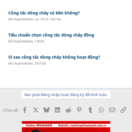
Công tắc dòng chảy có bền không?
bởi
thuylinhbilalo
,
Lúc 10:23, Thứ hai
Tiêu chuẩn chọn công tắc dòng chảy đồng
bởi
thuylinhbilalo
,
1/8/26
Vì sao công tắc dòng chảy không hoạt động?
bởi
thuylinhbilalo
,
29/7/26
Bạn phải đăng nhập hoặc đăng ký để bình luận.
Facebook
X
Bluesky
LinkedIn
Reddit
Pinterest
Tumblr
WhatsApp
Email
Li
Chia sẻ: