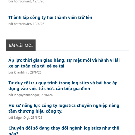
bởi
hotrotinviet
,
12/5/26
Thành lập công ty hai thành viên trở lên
bởi
hotrotinviet
,
10/4/26
BÀI VIẾT MỚI
Áp lực thời gian giao hàng, sự mệt mỏi và hành vi lái
xe an toàn của tài xế xe tải
bởi
Khanhlinh
,
28/6/26
Tư duy tối ưu quy trình trong logistics và bài học áp
dụng vào việc tổ chức căn bếp gia đình
bởi
lenguyenbaongoc
,
27/6/26
Hồ sơ năng lực công ty logistics chuyên nghiệp nâng
tầm thương hiệu công ty.
bởi
SaigonDigi
,
25/6/26
Chuyển đổi số đang thay đổi ngành logistics như thế
nào?