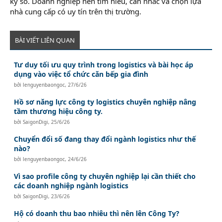
ký số. Doanh nghiệp nên tìm hiểu, cân nhắc và chọn lựa
nhà cung cấp có uy tín trên thị trường.
BÀI VIẾT LIÊN QUAN
Tư duy tối ưu quy trình trong logistics và bài học áp
dụng vào việc tổ chức căn bếp gia đình
bởi
lenguyenbaongoc
,
27/6/26
Hồ sơ năng lực công ty logistics chuyên nghiệp nâng
tầm thương hiệu công ty.
bởi
SaigonDigi
,
25/6/26
Chuyển đổi số đang thay đổi ngành logistics như thế
nào?
bởi
lenguyenbaongoc
,
24/6/26
Vì sao profile công ty chuyên nghiệp lại cần thiết cho
các doanh nghiệp ngành logistics
bởi
SaigonDigi
,
23/6/26
Hộ có doanh thu bao nhiêu thì nên lên Công Ty?