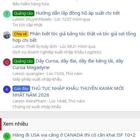
Bảo hiểm hàng hóa
Hướng dẫn lắp đồng hồ áp suất chi tiết
Quảng cáo
T
Latest: thuylinhbilalo
Lúc 12:07 Hôm qua
Tin tức cập nhật
Phân biệt tóc giả bằng tóc thật và tóc giả sợi tổng
Chia sẻ
hợp chi tiết
Latest: Thiết bị máy ảnh
Lúc 09:21 Hôm qua
Dịch vụ doanh nghiệp xuất nhập khẩu-Logistics
Dây Curoa, dây đai, dây đai băng tải, dây
Quảng cáo
Q
Curoa Megadyne
Latest: quanglan
Lúc 15:03, Thứ năm
Giấy phép xuất nhập khẩu
THỦ TỤC NHẬP KHẨU THUYỀN KAYAK MỚI
Giải đáp
K
NHẤT NĂM 2026
Latest: KeiraPham
Lúc 14:48, Thứ năm
Chứng từ xuất nhập khẩu
Xem nhiều
Hàng đi USA via cảng ở CANADA thì có cần khai ISF 10+2
N