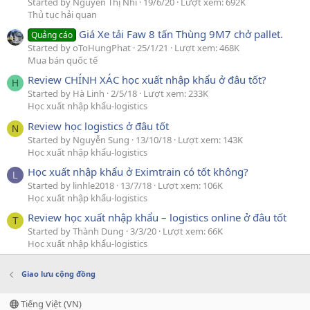
Started by Nguyễn Thị Nhi
19/6/20
Lượt xem: 692K
Thủ tục hải quan
Giá Xe tải Faw 8 tấn Thùng 9M7 chở pallet.
Quảng cáo
Started by oToHungPhat
25/1/21
Lượt xem: 468K
Mua bán quốc tế
Review CHÍNH XÁC học xuất nhập khẩu ở đâu tốt?
H
Started by Hà Linh
2/5/18
Lượt xem: 233K
Học xuất nhập khẩu-logistics
Review học logistics ở đâu tốt
N
Started by Nguyễn Sung
13/10/18
Lượt xem: 143K
Học xuất nhập khẩu-logistics
Học xuất nhập khẩu ở Eximtrain có tốt không?
L
Started by linhle2018
13/7/18
Lượt xem: 106K
Học xuất nhập khẩu-logistics
Review học xuất nhập khẩu – logistics online ở đâu tốt
T
Started by Thành Dung
3/3/20
Lượt xem: 66K
Học xuất nhập khẩu-logistics
Giao lưu cộng đồng
Tiếng Việt (VN)