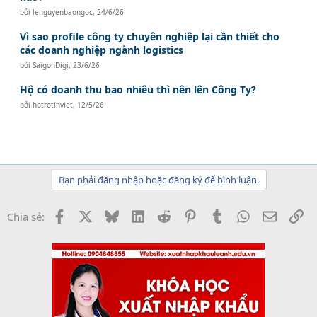
bởi
lenguyenbaongoc
,
24/6/26
Vì sao profile công ty chuyên nghiệp lại cần thiết cho
các doanh nghiệp ngành logistics
bởi
SaigonDigi
,
23/6/26
Hộ có doanh thu bao nhiêu thì nên lên Công Ty?
bởi
hotrotinviet
,
12/5/26
Bạn phải đăng nhập hoặc đăng ký để bình luận.
Facebook
X
Bluesky
LinkedIn
Reddit
Pinterest
Tumblr
WhatsApp
Email
Li
Chia sẻ: