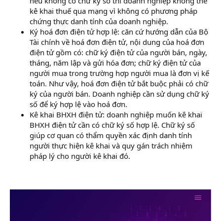
nếu không có chữ ký số thì doanh nghiệp không thể
kê khai thuế qua mạng vì không có phương pháp
chứng thực danh tính của doanh nghiệp.
Ký hoá đơn điện tử hợp lệ: căn cứ hướng dẫn của Bộ
Tài chính về hoá đơn điện tử, nội dung của hoá đơn
điện tử gồm có: chữ ký điện tử của người bán, ngày,
tháng, năm lập và gửi hóa đơn; chữ ký điện tử của
người mua trong trường hợp người mua là đơn vị kế
toán. Như vậy, hoá đơn điện tử bắt buộc phải có chữ
ký của người bán. Doanh nghiệp cần sử dụng chữ ký
số để ký hợp lệ vào hoá đơn.
Kê khai BHXH điện tử: doanh nghiệp muốn kê khai
BHXH điện tử cần có chữ ký số hợp lệ. Chữ ký số
giúp cơ quan có thẩm quyền xác định danh tính
người thực hiện kê khai và quy gán trách nhiệm
pháp lý cho người kê khai đó.