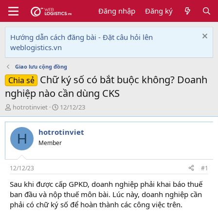
Đăng nhập
Đăng ký
Hướng dẫn cách đăng bài - Đặt câu hỏi lên
weblogistics.vn
Giao lưu cộng đồng
Chữ ký số có bắt buộc không? Doanh
Chia sẻ
nghiệp nào cần dùng CKS
T
N
hotrotinviet
12/12/23
h
g
r
à
hotrotinviet
e
y
H
a
g
Member
d
ử
s
i
t
12/12/23
#1
a
Sau khi được cấp GPKD, doanh nghiệp phải khai báo thuế
r
ban đầu và nộp thuế môn bài. Lúc này, doanh nghiệp cần
t
e
phải có chữ ký số để hoàn thành các công việc trên.
r