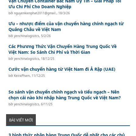
Vận Chuyển Container Bắc Nam Uy Tín – Giải Pháp Tối
Ưu Chi Phí Cho Doanh Nghiệp
bởi
nguyenkienphat2011@gmail.
,
18/3/26
Ưu – nhược điểm của vận chuyển hàng chính ngạch từ
Quảng Châu về Việt Nam
bởi
yenchinalogisitcs
,
5/2/26
Các Phương Thức Vận Chuyển Hàng Trung Quốc Về
Việt Nam: So Sánh Chi Phí và Thời Gian
bởi
yenchinalogisitcs
,
18/12/25
Cước vận chuyển hàng từ Việt Nam đi Ả Rập (UAE)
bởi
KeiraPham
,
11/12/25
So sánh vận chuyển chính ngạch và tiểu ngạch – Nên
chọn cái nào khi nhập hàng Trung Quốc về Việt Nam?
bởi
yenchinalogisitcs
,
6/11/25
BÀI VIẾT MỚI
3 hình thức nhập hàng Trung Quốc dễ nhất cho các chủ