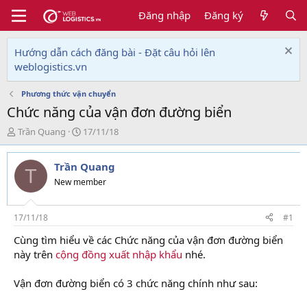
Đăng nhập
Đăng ký
Hướng dẫn cách đăng bài - Đặt câu hỏi lên
weblogistics.vn
Phương thức vận chuyển
Chức năng của vận đơn đường biển
T
N
Trần Quang
17/11/18
h
g
r
à
Trần Quang
e
y
T
a
g
New member
d
ử
s
i
t
17/11/18
#1
a
Cùng tìm hiểu về các Chức năng của vận đơn đường biển
r
này trên
cộng đồng xuất nhập khẩu
nhé.
t
e
r
Vận đơn đường biển có 3 chức năng chính như sau: