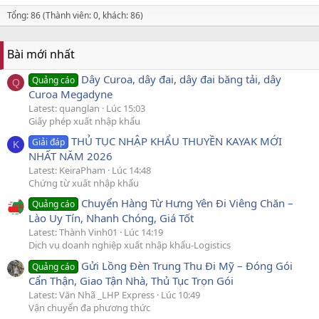
Tổng: 86 (Thành viên: 0, khách: 86)
Bài mới nhất
Dây Curoa, dây đai, dây đai băng tải, dây
Quảng cáo
Q
Curoa Megadyne
Latest: quanglan
Lúc 15:03
Giấy phép xuất nhập khẩu
THỦ TỤC NHẬP KHẨU THUYỀN KAYAK MỚI
Giải đáp
K
NHẤT NĂM 2026
Latest: KeiraPham
Lúc 14:48
Chứng từ xuất nhập khẩu
Chuyển Hàng Từ Hưng Yên Đi Viêng Chăn –
Quảng cáo
Lào Uy Tín, Nhanh Chóng, Giá Tốt
Latest: Thành Vinh01
Lúc 14:19
Dịch vụ doanh nghiệp xuất nhập khẩu-Logistics
Gửi Lồng Đèn Trung Thu Đi Mỹ – Đóng Gói
Quảng cáo
Cẩn Thận, Giao Tận Nhà, Thủ Tục Trọn Gói
Latest: Văn Nhã _LHP Express
Lúc 10:49
Vận chuyển đa phương thức