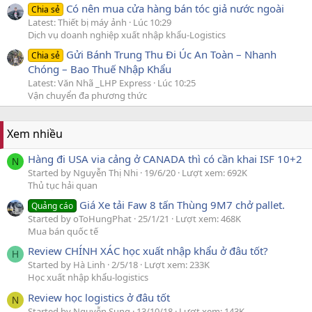
Có nên mua cửa hàng bán tóc giả nước ngoài
Chia sẻ
Latest: Thiết bị máy ảnh
Lúc 10:29
Dịch vụ doanh nghiệp xuất nhập khẩu-Logistics
Gửi Bánh Trung Thu Đi Úc An Toàn – Nhanh
Chia sẻ
Chóng – Bao Thuế Nhập Khẩu
Latest: Văn Nhã _LHP Express
Lúc 10:25
Vận chuyển đa phương thức
Xem nhiều
Hàng đi USA via cảng ở CANADA thì có cần khai ISF 10+2
N
Started by Nguyễn Thị Nhi
19/6/20
Lượt xem: 692K
Thủ tục hải quan
Giá Xe tải Faw 8 tấn Thùng 9M7 chở pallet.
Quảng cáo
Started by oToHungPhat
25/1/21
Lượt xem: 468K
Mua bán quốc tế
Review CHÍNH XÁC học xuất nhập khẩu ở đâu tốt?
H
Started by Hà Linh
2/5/18
Lượt xem: 233K
Học xuất nhập khẩu-logistics
Review học logistics ở đâu tốt
N
Started by Nguyễn Sung
13/10/18
Lượt xem: 143K