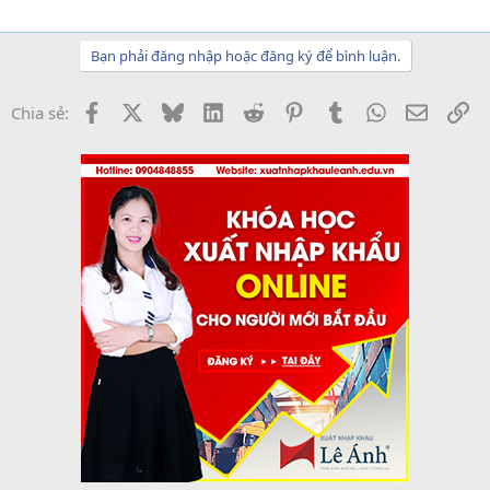
Bạn phải đăng nhập hoặc đăng ký để bình luận.
Facebook
X
Bluesky
LinkedIn
Reddit
Pinterest
Tumblr
WhatsApp
Email
Li
Chia sẻ: