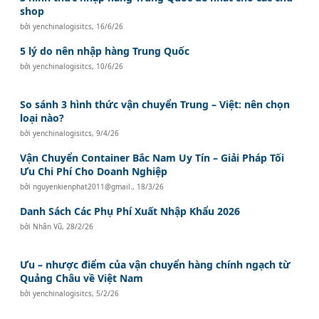
shop
bởi
yenchinalogisitcs
,
16/6/26
5 lý do nên nhập hàng Trung Quốc
bởi
yenchinalogisitcs
,
10/6/26
So sánh 3 hình thức vận chuyển Trung – Việt: nên chọn
loại nào?
bởi
yenchinalogisitcs
,
9/4/26
Vận Chuyển Container Bắc Nam Uy Tín – Giải Pháp Tối
Ưu Chi Phí Cho Doanh Nghiệp
bởi
nguyenkienphat2011@gmail.
,
18/3/26
Danh Sách Các Phụ Phí Xuất Nhập Khẩu 2026
bởi
Nhân Vũ
,
28/2/26
Ưu – nhược điểm của vận chuyển hàng chính ngạch từ
Quảng Châu về Việt Nam
bởi
yenchinalogisitcs
,
5/2/26