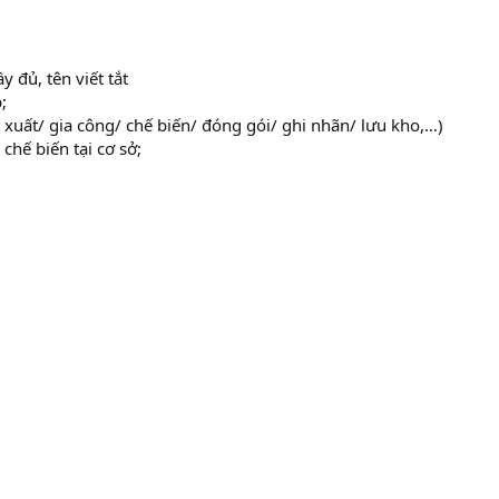
y đủ, tên viết tắt
;
xuất/ gia công/ chế biến/ đóng gói/ ghi nhãn/ lưu kho,…)
hế biến tại cơ sở;