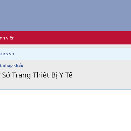
nh viên
tics.vn
t nhập khẩu
ở Trang Thiết Bị Y Tế