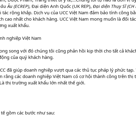
hâu Âu (ECREP)
, Đại diện Anh Quốc (UK REP),
Đại diện Thụy Sĩ (CH
i tác rộng khắp. Dịch vụ của UCC Việt Nam đảm bảo tính công bằ
 ích cao nhất cho khách hàng. UCC Việt Nam mong muốn là đối tác
ờng xuất khẩu.
anh nghiệp Việt Nam
ong song với đó chúng tôi cũng phản hồi kịp thời cho tất cả khá
 động của quý khách hàng.
UCC đã giúp doanh nghiệp vượt qua các thủ tục pháp lý phức tạp. 
in rằng các doanh nghiệp Việt Nam có cơ hội thành công trên thị
Là thị trường xuất khẩu lớn nhất thế giới.
 y tế gồm các bước như sau: