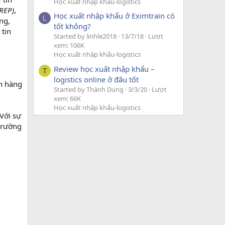
Học xuất nhập khẩu-logistics
 REP)
,
Học xuất nhập khẩu ở Eximtrain có
L
ng,
tốt không?
 tin
Started by linhle2018
13/7/18
Lượt
xem: 106K
Học xuất nhập khẩu-logistics
Review học xuất nhập khẩu –
T
logistics online ở đâu tốt
ch hàng
Started by Thành Dung
3/3/20
Lượt
xem: 66K
Học xuất nhập khẩu-logistics
Với sự
 trường