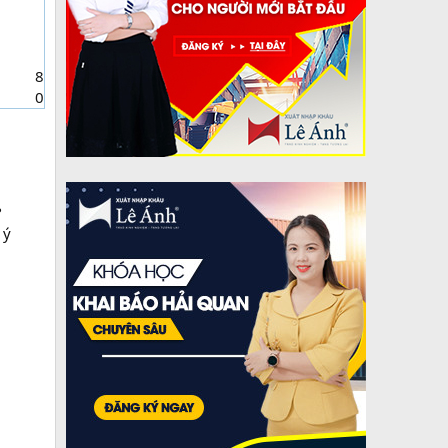
8
0
?
 ý