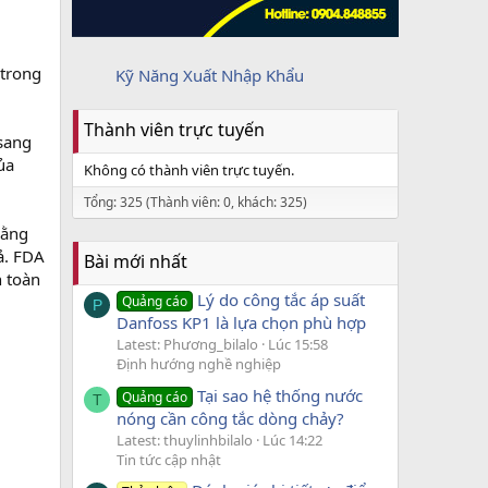
 trong
Kỹ Năng Xuất Nhập Khẩu
Thành viên trực tuyến
 sang
ủa
Không có thành viên trực tuyến.
Tổng: 325 (Thành viên: 0, khách: 325)
rằng
ả. FDA
Bài mới nhất
n toàn
Lý do công tắc áp suất
Quảng cáo
P
Danfoss KP1 là lựa chọn phù hợp
Latest: Phương_bilalo
Lúc 15:58
Định hướng nghề nghiệp
Tại sao hệ thống nước
Quảng cáo
T
nóng cần công tắc dòng chảy?
Latest: thuylinhbilalo
Lúc 14:22
Tin tức cập nhật