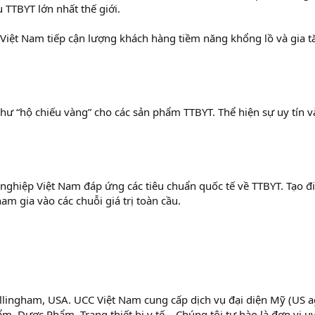
 TTBYT lớn nhất thế giới.
 Việt Nam tiếp cận lượng khách hàng tiềm năng khổng lồ và gia t
hư “hộ chiếu vàng” cho các sản phẩm TTBYT. Thể hiện sự uy tín v
h nghiệp Việt Nam đáp ứng các tiêu chuẩn quốc tế về TTBYT. Tạo đ
ham gia vào các chuỗi giá trị toàn cầu.
Bellingham, USA. UCC Việt Nam cung cấp dịch vụ đại diện Mỹ (US a
, Dược Phẩm, Trang thiết bị y tế,…Chúng tôi tự hào là đơn vị uy