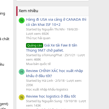
Xem nhiều
ăng
Hàng đi USA via cảng ở CANADA thì
N
có cần khai ISF 10+2
Started by Nguyễn Thị Nhi
19/6/20
Lượt xem: 692K
Thủ tục hải quan
à chất
Giá Xe tải Faw 8 tấn
Quảng cáo
Thùng 9M7 chở pallet.
Started by oToHungPhat
25/1/21
Lượt
xem: 468K
Mua bán quốc tế
iều
Review CHÍNH XÁC học xuất nhập
H
khẩu ở đâu tốt?
Started by Hà Linh
2/5/18
Lượt xem:
235K
Học xuất nhập khẩu-logistics
Review học logistics ở đâu tốt
N
Started by Nguyễn Sung
13/10/18
Lượt
gent)
xem: 143K
 tín