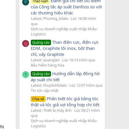
Đánh giá chi tiết ưu điểm
Thảo luận
P
của Công tắc áp suất Danfoss so với
các thương hiệu khác
Latest: Phương_bilalo
Lúc 16:58 Hôm
qua
Dịch vụ doanh nghiệp xuất nhập khẩu-
Logistics
Than điện cực, điện cực
Quảng cáo
Q
EDM, Graphite lõi inox, bột than
chì, vảy Graphite
Latest: quanglan
Lúc 16:13 Hôm qua
Bảo hiểm hàng hóa
Hướng dẫn lắp đồng hồ
Quảng cáo
T
áp suất chi tiết
Latest: thuylinhbilalo
Lúc 12:07 Hôm qua
Tin tức cập nhật
Phân biệt tóc giả bằng tóc
Chia sẻ
thật và tóc giả sợi tổng hợp chi tiết
Latest: Thiết bị máy ảnh
Lúc 09:21 Hôm
qua
Dịch vụ doanh nghiệp xuất nhập khẩu-
Logistics
hị