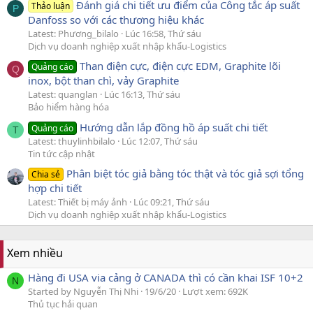
Đánh giá chi tiết ưu điểm của Công tắc áp suất
Thảo luận
P
Danfoss so với các thương hiệu khác
Latest: Phương_bilalo
Lúc 16:58, Thứ sáu
Dịch vụ doanh nghiệp xuất nhập khẩu-Logistics
Than điện cực, điện cực EDM, Graphite lõi
Quảng cáo
Q
inox, bột than chì, vảy Graphite
Latest: quanglan
Lúc 16:13, Thứ sáu
Bảo hiểm hàng hóa
Hướng dẫn lắp đồng hồ áp suất chi tiết
Quảng cáo
T
Latest: thuylinhbilalo
Lúc 12:07, Thứ sáu
Tin tức cập nhật
Phân biệt tóc giả bằng tóc thật và tóc giả sợi tổng
Chia sẻ
hợp chi tiết
Latest: Thiết bị máy ảnh
Lúc 09:21, Thứ sáu
Dịch vụ doanh nghiệp xuất nhập khẩu-Logistics
Xem nhiều
Hàng đi USA via cảng ở CANADA thì có cần khai ISF 10+2
N
Started by Nguyễn Thị Nhi
19/6/20
Lượt xem: 692K
Thủ tục hải quan