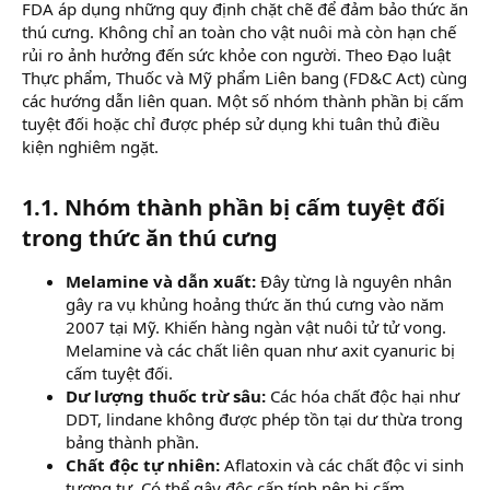
FDA áp dụng những quy định chặt chẽ để đảm bảo thức ăn
thú cưng. Không chỉ an toàn cho vật nuôi mà còn hạn chế
rủi ro ảnh hưởng đến sức khỏe con người. Theo Đạo luật
Thực phẩm, Thuốc và Mỹ phẩm Liên bang (FD&C Act) cùng
các hướng dẫn liên quan. Một số nhóm thành phần bị cấm
tuyệt đối hoặc chỉ được phép sử dụng khi tuân thủ điều
kiện nghiêm ngặt.
1.1. Nhóm thành phần bị cấm tuyệt đối
trong thức ăn thú cưng
Melamine và dẫn xuất:
Đây từng là nguyên nhân
gây ra vụ khủng hoảng thức ăn thú cưng vào năm
2007 tại Mỹ. Khiến hàng ngàn vật nuôi tử tử vong.
Melamine và các chất liên quan như axit cyanuric bị
cấm tuyệt đối.
Dư lượng thuốc trừ sâu:
Các hóa chất độc hại như
DDT, lindane không được phép tồn tại dư thừa trong
bảng thành phần.
Chất độc tự nhiên:
Aflatoxin và các chất độc vi sinh
tương tự. Có thể gây độc cấp tính nên bị cấm.