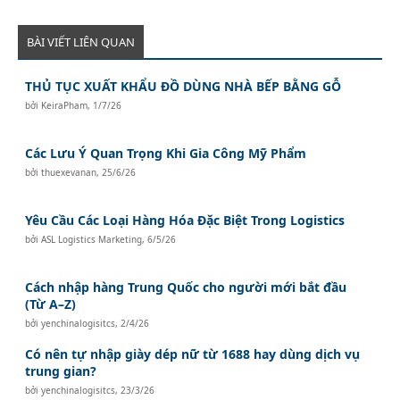
BÀI VIẾT LIÊN QUAN
THỦ TỤC XUẤT KHẨU ĐỒ DÙNG NHÀ BẾP BẰNG GỖ
bởi
KeiraPham
,
1/7/26
Các Lưu Ý Quan Trọng Khi Gia Công Mỹ Phẩm
bởi
thuexevanan
,
25/6/26
Yêu Cầu Các Loại Hàng Hóa Đặc Biệt Trong Logistics
bởi
ASL Logistics Marketing
,
6/5/26
Cách nhập hàng Trung Quốc cho người mới bắt đầu
(Từ A–Z)
bởi
yenchinalogisitcs
,
2/4/26
Có nên tự nhập giày dép nữ từ 1688 hay dùng dịch vụ
trung gian?
bởi
yenchinalogisitcs
,
23/3/26