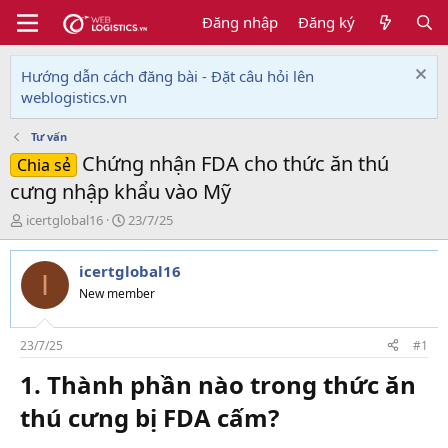
Đăng nhập
Đăng ký
Hướng dẫn cách đăng bài - Đặt câu hỏi lên
weblogistics.vn
Tư vấn
Chứng nhận FDA cho thức ăn thú
Chia sẻ
cưng nhập khẩu vào Mỹ
T
N
icertglobal16
23/7/25
h
g
r
à
icertglobal16
e
y
I
a
g
New member
d
ử
s
i
t
23/7/25
#1
a
1. Thành phần nào trong thức ăn
r
t
thú cưng bị FDA cấm?
e
r