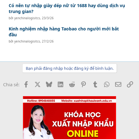
Có nên tự nhập giày dép nữ từ 1688 hay dùng dịch vụ
trung gian?
bởi
yenchinalogisitcs
,
23/3/26
Kinh nghiệm nhập hàng Taobao cho người mới bắt
đầu
bởi
yenchinalogisitcs
,
27/2/26
Bạn phải đăng nhập hoặc đăng ký để bình luận.
Facebook
X
Bluesky
LinkedIn
Reddit
Pinterest
Tumblr
WhatsApp
Email
Li
Chia sẻ: