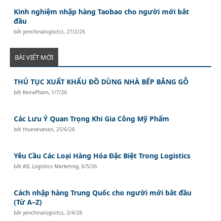
Kinh nghiệm nhập hàng Taobao cho người mới bắt
đầu
bởi
yenchinalogisitcs
,
27/2/26
BÀI VIẾT MỚI
THỦ TỤC XUẤT KHẨU ĐỒ DÙNG NHÀ BẾP BẰNG GỖ
bởi
KeiraPham
,
1/7/26
Các Lưu Ý Quan Trọng Khi Gia Công Mỹ Phẩm
bởi
thuexevanan
,
25/6/26
Yêu Cầu Các Loại Hàng Hóa Đặc Biệt Trong Logistics
bởi
ASL Logistics Marketing
,
6/5/26
Cách nhập hàng Trung Quốc cho người mới bắt đầu
(Từ A–Z)
bởi
yenchinalogisitcs
,
2/4/26