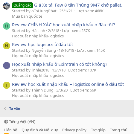
Giá Xe tải Faw 8 tấn Thùng 9M7 chở pallet.
Quảng cáo
Started by oToHungPhat
25/1/21
Lượt xem: 468K
Mua bán quốc tế
Review CHÍNH XÁC học xuất nhập khẩu ở đâu tốt?
H
Started by Hà Linh
2/5/18
Lượt xem: 237K
Học xuất nhập khẩu-logistics
Review học logistics ở đâu tốt
N
Started by Nguyễn Sung
13/10/18
Lượt xem: 145K
Học xuất nhập khẩu-logistics
Học xuất nhập khẩu ở Eximtrain có tốt không?
L
Started by linhle2018
13/7/18
Lượt xem: 107K
Học xuất nhập khẩu-logistics
Review học xuất nhập khẩu – logistics online ở đâu tốt
T
Started by Thành Dung
3/3/20
Lượt xem: 66K
Học xuất nhập khẩu-logistics
Tư vấn
Tiếng Việt (VN)
Liên hệ
Quy định và Nội quy
Privacy policy
Trợ giúp
Trang chủ