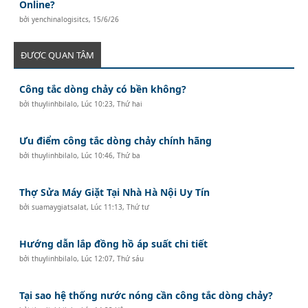
Online?
bởi
yenchinalogisitcs
,
15/6/26
ĐƯỢC QUAN TÂM
Công tắc dòng chảy có bền không?
bởi
thuylinhbilalo
,
Lúc 10:23, Thứ hai
Ưu điểm công tắc dòng chảy chính hãng
bởi
thuylinhbilalo
,
Lúc 10:46, Thứ ba
Thợ Sửa Máy Giặt Tại Nhà Hà Nội Uy Tín
bởi
suamaygiatsalat
,
Lúc 11:13, Thứ tư
Hướng dẫn lắp đồng hồ áp suất chi tiết
bởi
thuylinhbilalo
,
Lúc 12:07, Thứ sáu
Tại sao hệ thống nước nóng cần công tắc dòng chảy?