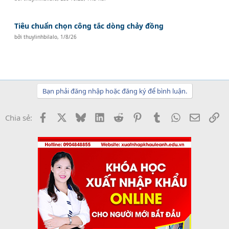
Tiêu chuẩn chọn công tắc dòng chảy đồng
bởi
thuylinhbilalo
,
1/8/26
Bạn phải đăng nhập hoặc đăng ký để bình luận.
Facebook
X
Bluesky
LinkedIn
Reddit
Pinterest
Tumblr
WhatsApp
Email
Li
Chia sẻ: