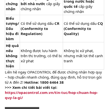
trong nước hoặc
chứng
bởi nhà nước
cấp giấy
quốc tế
cấp giấy
nhận
chứng nhận
chứng nhận
Biểu
tượng/
Có thể sử dụng dấu
CR
Có thể sử dụng dấu
CQ
Dấu
(Conformity to
(Conformity to
hiệu đi
Regulation)
Quality)
kèm
Hệ quả
nếu
Không được lưu hành
Không bị xử phạt,
không
trên thị trường, có thể bị
nhưng mất lợi thế cạnh
thực
xử phạt
tranh
hiện
Liên hệ ngay OPACONTROL để được chứng nhận hợp quy
– hợp chuẩn nhanh chóng, đúng quy định, hỗ trợ trọn gói
từ A đến Z!
Hotline: 1800 6464 38
>>> Xem chi tiết bài viết tại:
https://opacontrol.com.vn/tin-tuc/hop-chuan-hop-
quy-la-gi/