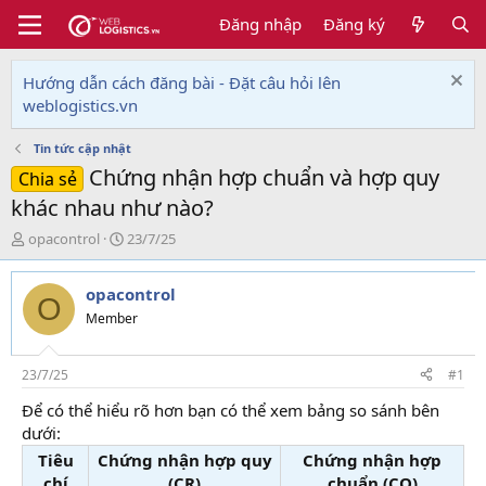
Đăng nhập
Đăng ký
Hướng dẫn cách đăng bài - Đặt câu hỏi lên
weblogistics.vn
Tin tức cập nhật
Chứng nhận hợp chuẩn và hợp quy
Chia sẻ
khác nhau như nào?
T
N
opacontrol
23/7/25
h
g
r
à
opacontrol
e
y
O
a
g
Member
d
ử
s
i
t
23/7/25
#1
a
Để có thể hiểu rõ hơn bạn có thể xem bảng so sánh bên
r
dưới:
t
e
Tiêu
Chứng nhận hợp quy
Chứng nhận hợp
r
chí
(CR)
chuẩn (CQ)