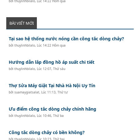
bởi
thuylinhbilalo
,
Lúc 14:22 Hôm qua
BÀI VIẾT MỚI
Tại sao hệ thống nước nóng cần công tắc dòng chảy?
bởi
thuylinhbilalo
,
Lúc 14:22 Hôm qua
Hướng dẫn lắp đồng hồ áp suất chi tiết
bởi
thuylinhbilalo
,
Lúc 12:07, Thứ sáu
Thợ Sửa Máy Giặt Tại Nhà Hà Nội Uy Tín
bởi
suamaygiatsalat
,
Lúc 11:13, Thứ tư
Ưu điểm công tắc dòng chảy chính hãng
bởi
thuylinhbilalo
,
Lúc 10:46, Thứ ba
Công tắc dòng chảy có bền không?
bởi
thuylinhbilalo
,
Lúc 10:23, Thứ hai