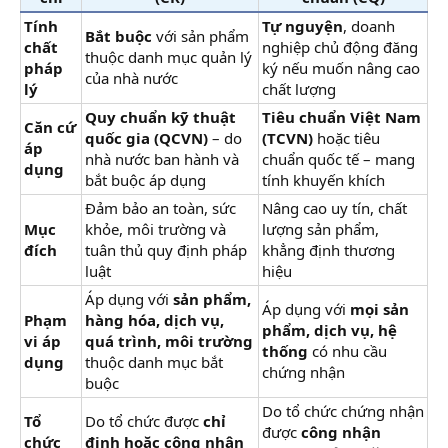
Tính
Tự nguyện
, doanh
Bắt buộc
với sản phẩm
chất
nghiệp chủ động đăng
thuộc danh mục quản lý
pháp
ký nếu muốn nâng cao
của nhà nước
lý
chất lượng
Quy chuẩn kỹ thuật
Tiêu chuẩn Việt Nam
Căn cứ
quốc gia (QCVN)
– do
(TCVN)
hoặc tiêu
áp
nhà nước ban hành và
chuẩn quốc tế – mang
dụng
bắt buộc áp dụng
tính khuyến khích
Đảm bảo an toàn, sức
Nâng cao uy tín, chất
Mục
khỏe, môi trường và
lượng sản phẩm,
đích
tuân thủ quy định pháp
khẳng định thương
luật
hiệu
Áp dụng với
sản phẩm,
Áp dụng với
mọi sản
Phạm
hàng hóa, dịch vụ,
phẩm, dịch vụ, hệ
vi áp
quá trình, môi trường
thống
có nhu cầu
dụng
thuộc danh mục bắt
chứng nhận
buộc
Do tổ chức chứng nhận
Tổ
Do tổ chức được
chỉ
được
công nhận
chức
định hoặc công nhận