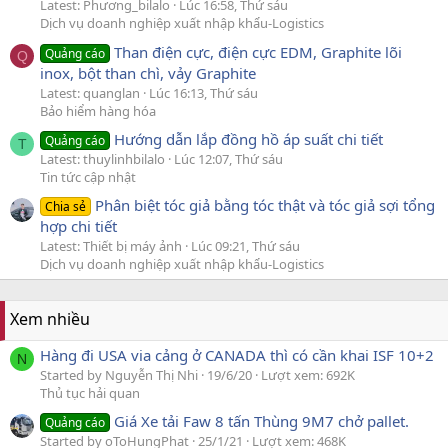
Latest: Phương_bilalo
Lúc 16:58, Thứ sáu
Dịch vụ doanh nghiệp xuất nhập khẩu-Logistics
Than điện cực, điện cực EDM, Graphite lõi
Quảng cáo
Q
inox, bột than chì, vảy Graphite
Latest: quanglan
Lúc 16:13, Thứ sáu
Bảo hiểm hàng hóa
Hướng dẫn lắp đồng hồ áp suất chi tiết
Quảng cáo
T
Latest: thuylinhbilalo
Lúc 12:07, Thứ sáu
Tin tức cập nhật
Phân biệt tóc giả bằng tóc thật và tóc giả sợi tổng
Chia sẻ
hợp chi tiết
Latest: Thiết bị máy ảnh
Lúc 09:21, Thứ sáu
Dịch vụ doanh nghiệp xuất nhập khẩu-Logistics
Xem nhiều
Hàng đi USA via cảng ở CANADA thì có cần khai ISF 10+2
N
Started by Nguyễn Thị Nhi
19/6/20
Lượt xem: 692K
Thủ tục hải quan
Giá Xe tải Faw 8 tấn Thùng 9M7 chở pallet.
Quảng cáo
Started by oToHungPhat
25/1/21
Lượt xem: 468K