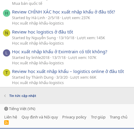
Mua bán quốc tế
Review CHÍNH XÁC học xuất nhập khẩu ở đâu tốt?
H
Started by Hà Linh
2/5/18
Lượt xem: 237K
Học xuất nhập khẩu-logistics
Review học logistics ở đâu tốt
N
Started by Nguyễn Sung
13/10/18
Lượt xem: 145K
Học xuất nhập khẩu-logistics
Học xuất nhập khẩu ở Eximtrain có tốt không?
L
Started by linhle2018
13/7/18
Lượt xem: 107K
Học xuất nhập khẩu-logistics
Review học xuất nhập khẩu – logistics online ở đâu tốt
T
Started by Thành Dung
3/3/20
Lượt xem: 66K
Học xuất nhập khẩu-logistics
Tin tức cập nhật
Tiếng Việt (VN)
Liên hệ
Quy định và Nội quy
Privacy policy
Trợ giúp
Trang chủ
R
S
S