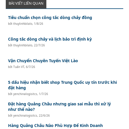
BÀI VIẾT LIÊN QUAN
Tiêu chuẩn chọn công tắc dòng chảy đồng
bởi
thuylinhbilalo
,
1/8/26
Công tắc dòng chảy và lịch bảo trì định kỳ
bởi
thuylinhbilalo
,
22/7/26
Vận Chuyển Chuyên Tuyến Việt Lào
bởi
Tuấn VT
,
6/7/26
5 dấu hiệu nhận biết shop Trung Quốc uy tín trước khi
đặt hàng
bởi
yenchinalogisitcs
,
1/7/26
Đặt hàng Quảng Châu nhưng giao sai mẫu thì xử lý
như thế nào?
bởi
yenchinalogisitcs
,
22/6/26
Hàng Quảng Châu Nào Phù Hợp Để Kinh Doanh