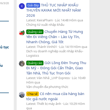
16/3/20
THỦ TỤC NHẬP KHẨU
Giải đáp
K
THUYỀN KAYAK MỚI NHẤT NĂM
2026
Latest: KeiraPham
Lúc 14:48 Hôm qua
Chứng từ xuất nhập khẩu
Chuyển Hàng Từ Hưng
Quảng cáo
Yên Đi Viêng Chăn – Lào Uy Tín,
Nhanh Chóng, Giá Tốt
Latest: Thành Vinh01
Lúc 14:19 Hôm qua
ủ tục
Dịch vụ doanh nghiệp xuất nhập khẩu-
Logistics
Gửi Lồng Đèn Trung Thu
Quảng cáo
ếu
Đi Mỹ – Đóng Gói Cẩn Thận, Giao
Tận Nhà, Thủ Tục Trọn Gói
Latest: Văn Nhã _LHP Express
Lúc 10:49
Hôm qua
Vận chuyển đa phương thức
Có nên mua cửa hàng bán
Chia sẻ
tóc giả nước ngoài
Latest: Thiết bị máy ảnh
Lúc 10:29 Hôm
qua