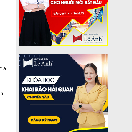
C ở
hải