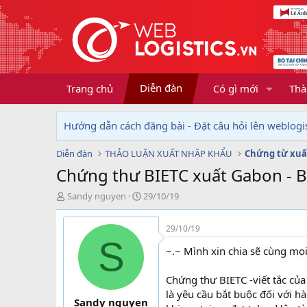
Diễn đàn
Trang chủ
Có gì mới
Thà
Hướng dẫn cách đăng bài - Đặt câu hỏi lên weblogis
Diễn đàn
THẢO LUẬN XUẤT NHẬP KHẨU
Chứng từ xuấ
Chứng thư BIETC xuất Gabon -
T
N
Sandy nguyen
29/10/19
h
g
r
à
29/10/19
e
y
S
a
g
~.~ Mình xin chia sẽ cùng mọ
d
ử
s
i
Chứng thư BIETC -viết tắc của
t
là yêu cầu bắt buộc đối với h
a
Sandy nguyen
r