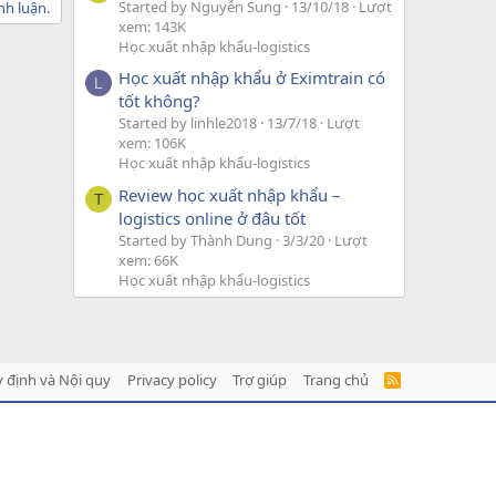
Started by Nguyễn Sung
13/10/18
Lượt
nh luận.
xem: 143K
Học xuất nhập khẩu-logistics
Học xuất nhập khẩu ở Eximtrain có
L
tốt không?
Started by linhle2018
13/7/18
Lượt
xem: 106K
Học xuất nhập khẩu-logistics
Review học xuất nhập khẩu –
T
logistics online ở đâu tốt
Started by Thành Dung
3/3/20
Lượt
xem: 66K
Học xuất nhập khẩu-logistics
 định và Nội quy
Privacy policy
Trợ giúp
Trang chủ
R
S
S