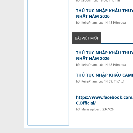
bởi
seooo1
,
Lúc 18:04, Thứ hai
THỦ TỤC NHẬP KHẨU THUY
NHẤT NĂM 2026
bởi
KeiraPham
,
Lúc 14:48 Hôm qua
BÀI VIẾT MỚI
THỦ TỤC NHẬP KHẨU THUY
NHẤT NĂM 2026
bởi
KeiraPham
,
Lúc 14:48 Hôm qua
THỦ TỤC NHẬP KHẨU CAM
bởi
KeiraPham
,
Lúc 14:39, Thứ tư
https://www.facebook.com
C.Official/
bởi
Mariasgilbert
,
23/7/26