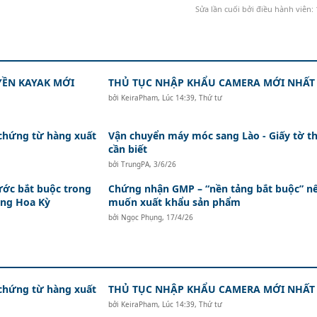
Sửa lần cuối bởi điều hành viên:
ỀN KAYAK MỚI
THỦ TỤC NHẬP KHẨU CAMERA MỚI NHẤT
bởi
KeiraPham
,
Lúc 14:39, Thứ tư
 chứng từ hàng xuất
Vận chuyển máy móc sang Lào - Giấy tờ th
cần biết
bởi
TrungPA
,
3/6/26
ớc bắt buộc trong
Chứng nhận GMP – “nền tảng bắt buộc” n
ang Hoa Kỳ
muốn xuất khẩu sản phẩm
bởi
Ngọc Phụng
,
17/4/26
 chứng từ hàng xuất
THỦ TỤC NHẬP KHẨU CAMERA MỚI NHẤT
bởi
KeiraPham
,
Lúc 14:39, Thứ tư