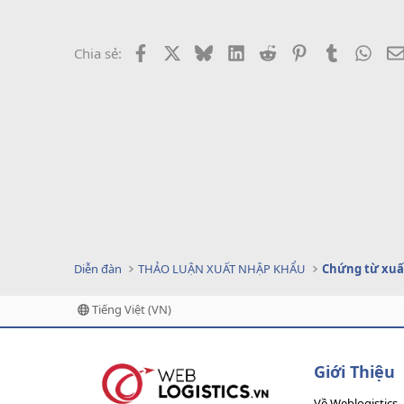
Facebook
X
Bluesky
LinkedIn
Reddit
Pinterest
Tumblr
What
Chia sẻ:
Diễn đàn
THẢO LUẬN XUẤT NHẬP KHẨU
Chứng từ xuấ
Tiếng Việt (VN)
Giới Thiệu
Về Weblogistics