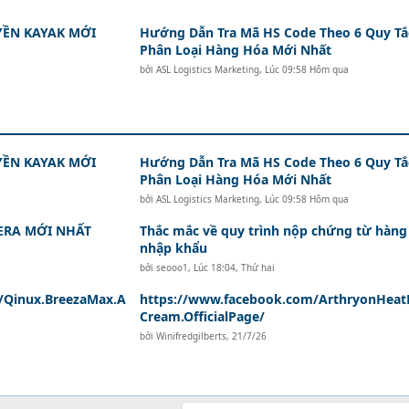
ỀN KAYAK MỚI
Hướng Dẫn Tra Mã HS Code Theo 6 Quy Tắ
Phân Loại Hàng Hóa Mới Nhất
bởi
ASL Logistics Marketing
,
Lúc 09:58 Hôm qua
ỀN KAYAK MỚI
Hướng Dẫn Tra Mã HS Code Theo 6 Quy Tắ
Phân Loại Hàng Hóa Mới Nhất
bởi
ASL Logistics Marketing
,
Lúc 09:58 Hôm qua
ERA MỚI NHẤT
Thắc mắc về quy trình nộp chứng từ hàng
nhập khẩu
bởi
seooo1
,
Lúc 18:04, Thứ hai
/Qinux.BreezaMax.A
https://www.facebook.com/ArthryonHeatR
Cream.OfficialPage/
bởi
Winifredgilberts
,
21/7/26