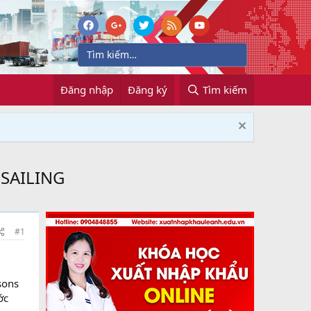
Đăng nhập
Đăng ký
Tìm kiếm
 SAILING
#1
sons
ớc