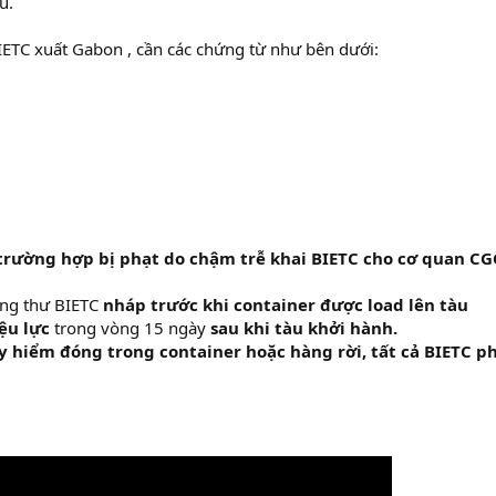
u.
IETC xuất Gabon , cần các chứng từ như bên dưới:
trường hợp bị phạt do chậm trễ khai BIETC cho cơ quan CG
ứng thư BIETC
nháp trước khi container được load lên tàu
iệu lực
trong vòng 15 ngày
sau khi tàu khởi hành.
 hiểm đóng trong container hoặc hàng rời, tất cả BIETC p