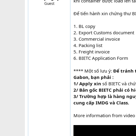
khi container được load lên tà
Guest
t
e
Để tiến hành xin chứng thư B
r
1. BL copy
2. Export Customs document
3. Commercial invoice
4. Packing list
5. Freight invoice
6. BIETC Application Form
**** Một số lưu ý:
Để tránh 
Gabon, bạn phải :
1/ Apply xin
số BIETC và ch
2/ Bản gốc BIETC phải có h
3/ Trường hợp là hàng nguy
cung cấp IMDG và Class.
More information from video