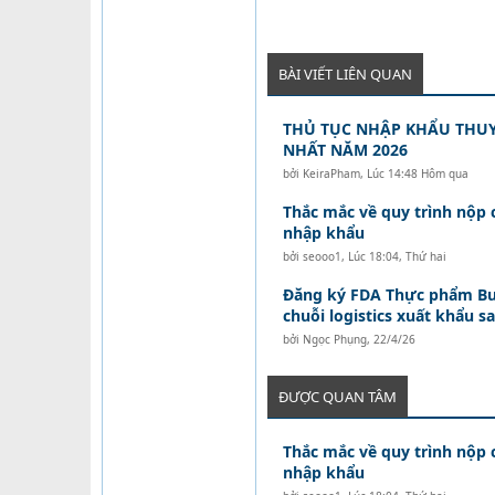
BÀI VIẾT LIÊN QUAN
THỦ TỤC NHẬP KHẨU THUY
NHẤT NĂM 2026
bởi
KeiraPham
,
Lúc 14:48 Hôm qua
Thắc mắc về quy trình nộp
nhập khẩu
bởi
seooo1
,
Lúc 18:04, Thứ hai
Đăng ký FDA Thực phẩm Bư
chuỗi logistics xuất khẩu s
bởi
Ngọc Phụng
,
22/4/26
ĐƯỢC QUAN TÂM
Thắc mắc về quy trình nộp
nhập khẩu