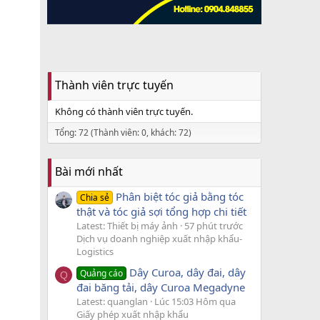
Thành viên trực tuyến
Không có thành viên trực tuyến.
Tổng: 72 (Thành viên: 0, khách: 72)
Bài mới nhất
Phân biệt tóc giả bằng tóc
Chia sẻ
thật và tóc giả sợi tổng hợp chi tiết
Latest: Thiết bị máy ảnh
57 phút trước
Dịch vụ doanh nghiệp xuất nhập khẩu-
Logistics
Dây Curoa, dây đai, dây
Quảng cáo
Q
đai băng tải, dây Curoa Megadyne
Latest: quanglan
Lúc 15:03 Hôm qua
Giấy phép xuất nhập khẩu