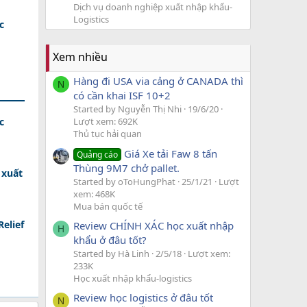
Dịch vụ doanh nghiệp xuất nhập khẩu-
Logistics
c
Xem nhiều
Hàng đi USA via cảng ở CANADA thì
N
có cần khai ISF 10+2
Started by Nguyễn Thị Nhi
19/6/20
c
Lượt xem: 692K
Thủ tục hải quan
Giá Xe tải Faw 8 tấn
Quảng cáo
Thùng 9M7 chở pallet.
 xuất
Started by oToHungPhat
25/1/21
Lượt
xem: 468K
Mua bán quốc tế
elief
Review CHÍNH XÁC học xuất nhập
H
khẩu ở đâu tốt?
Started by Hà Linh
2/5/18
Lượt xem:
233K
Học xuất nhập khẩu-logistics
Review học logistics ở đâu tốt
N