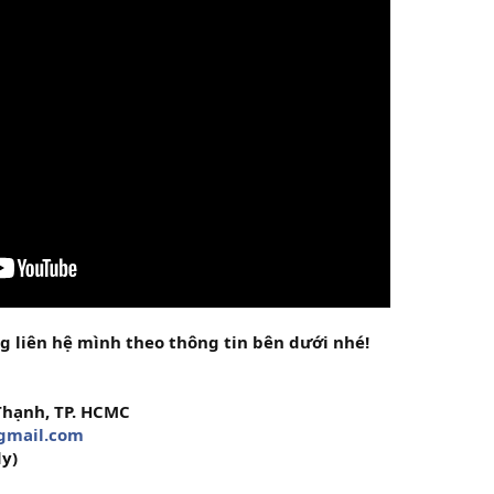
g liên hệ mình theo thông tin bên dưới nhé!
Thạnh, TP. HCMC
gmail.com
dy)