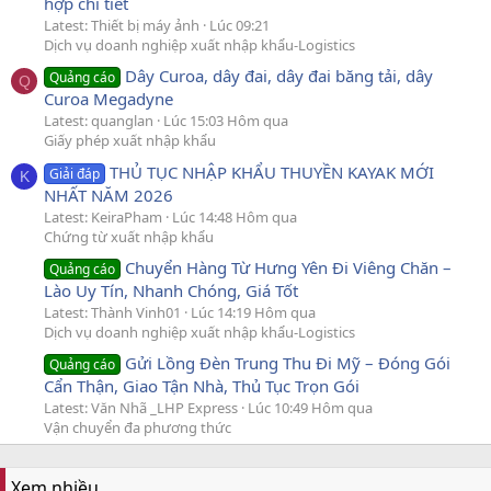
hợp chi tiết
Latest: Thiết bị máy ảnh
Lúc 09:21
Dịch vụ doanh nghiệp xuất nhập khẩu-Logistics
Dây Curoa, dây đai, dây đai băng tải, dây
Quảng cáo
Q
Curoa Megadyne
Latest: quanglan
Lúc 15:03 Hôm qua
Giấy phép xuất nhập khẩu
THỦ TỤC NHẬP KHẨU THUYỀN KAYAK MỚI
Giải đáp
K
NHẤT NĂM 2026
Latest: KeiraPham
Lúc 14:48 Hôm qua
Chứng từ xuất nhập khẩu
Chuyển Hàng Từ Hưng Yên Đi Viêng Chăn –
Quảng cáo
Lào Uy Tín, Nhanh Chóng, Giá Tốt
Latest: Thành Vinh01
Lúc 14:19 Hôm qua
Dịch vụ doanh nghiệp xuất nhập khẩu-Logistics
Gửi Lồng Đèn Trung Thu Đi Mỹ – Đóng Gói
Quảng cáo
Cẩn Thận, Giao Tận Nhà, Thủ Tục Trọn Gói
Latest: Văn Nhã _LHP Express
Lúc 10:49 Hôm qua
Vận chuyển đa phương thức
Xem nhiều