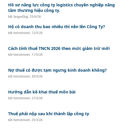
Hồ sơ năng lực công ty logistics chuyên nghiệp nâng
tầm thương hiệu công ty.
bởi
SaigonDigi
,
25/6/26
Hộ có doanh thu bao nhiêu thì nên lên Công Ty?
bởi
hotrotinviet
,
12/5/26
Cách tính thuế TNCN 2026 theo mức giảm trừ mới
bởi
hotrotinviet
,
11/5/26
Nợ thuế có được tạm ngưng kinh doanh không?
bởi
hotrotinviet
,
30/3/26
Hướng dẫn kê khai thuế môn bài
bởi
hotrotinviet
,
27/3/26
Thuế phải nộp sau khi thành lập công ty
bởi
hotrotinviet
,
25/3/26