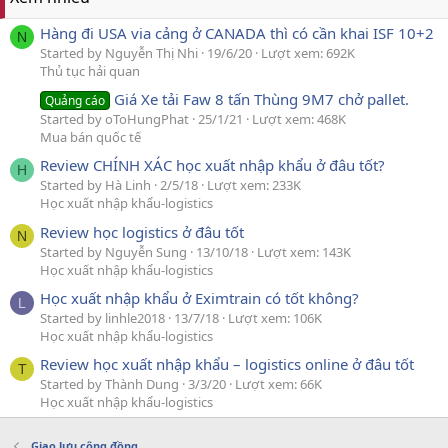
Hàng đi USA via cảng ở CANADA thì có cần khai ISF 10+2
N
Started by Nguyễn Thị Nhi
19/6/20
Lượt xem: 692K
Thủ tục hải quan
Giá Xe tải Faw 8 tấn Thùng 9M7 chở pallet.
Quảng cáo
Started by oToHungPhat
25/1/21
Lượt xem: 468K
Mua bán quốc tế
Review CHÍNH XÁC học xuất nhập khẩu ở đâu tốt?
H
Started by Hà Linh
2/5/18
Lượt xem: 233K
Học xuất nhập khẩu-logistics
Review học logistics ở đâu tốt
N
Started by Nguyễn Sung
13/10/18
Lượt xem: 143K
Học xuất nhập khẩu-logistics
Học xuất nhập khẩu ở Eximtrain có tốt không?
L
Started by linhle2018
13/7/18
Lượt xem: 106K
Học xuất nhập khẩu-logistics
Review học xuất nhập khẩu – logistics online ở đâu tốt
T
Started by Thành Dung
3/3/20
Lượt xem: 66K
Học xuất nhập khẩu-logistics
Giao lưu cộng đồng