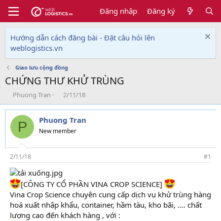
Đăng nhập
Đăng ký
Hướng dẫn cách đăng bài - Đặt câu hỏi lên
weblogistics.vn
Giao lưu cộng đồng
CHỨNG THƯ KHỬ TRÙNG
T
N
Phuong Tran
2/11/18
h
g
r
à
Phuong Tran
e
y
P
a
g
New member
d
ử
s
i
t
2/11/18
#1
a
r
t
[CÔNG TY CỔ PHẦN VINA CROP SCIENCE]
e
Vina Crop Science chuyên cung cấp dịch vụ khử trùng hàng
r
hoá xuất nhập khẩu, container, hầm tàu, kho bãi, .... chất
lượng cao đến khách hàng , với :