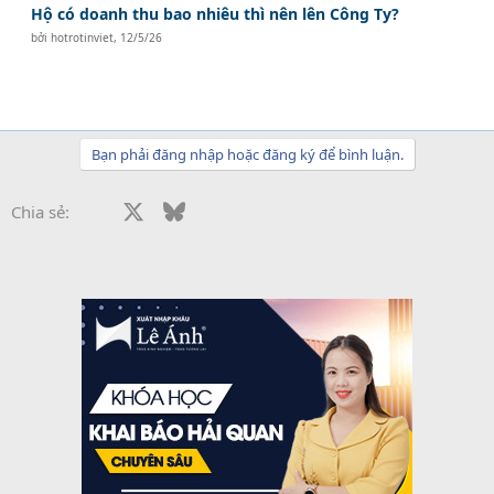
Hộ có doanh thu bao nhiêu thì nên lên Công Ty?
bởi
hotrotinviet
,
12/5/26
Bạn phải đăng nhập hoặc đăng ký để bình luận.
Facebook
X
Bluesky
LinkedIn
Reddit
Pinterest
Tumblr
WhatsApp
Email
Chia sẻ: