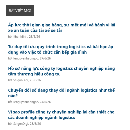
BÀI VIẾT MỚI
Áp lực thời gian giao hàng, sự mệt mỏi và hành vi lái
xe an toàn của tài xế xe tải
bởi
Khanhlinh
,
28/6/26
Tư duy tối ưu quy trình trong logistics và bài học áp
dụng vào việc tổ chức căn bếp gia đình
bởi
lenguyenbaongoc
,
27/6/26
Hồ sơ năng lực công ty logistics chuyên nghiệp nâng
tầm thương hiệu công ty.
bởi
SaigonDigi
,
25/6/26
Chuyển đổi số đang thay đổi ngành logistics như thế
nào?
bởi
lenguyenbaongoc
,
24/6/26
Vì sao profile công ty chuyên nghiệp lại cần thiết cho
các doanh nghiệp ngành logistics
bởi
SaigonDigi
,
23/6/26