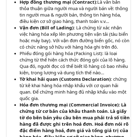
Hợp đồng thương mại (Contract)
:Là văn bản
thỏa thuận giữa người mua và người bán về: thông
tin người mua & người bán, thông tin hàng hóa,
điều kiện cơ sở giao hàng, thanh toán v.v…
Vận đơn (Bill of Lading)
: Là chứng từ xác nhận
việc hàng hóa xếp lên phương tiện vận tải (tàu biển
hoặc máy bay). Với vận đơn đường biển gốc, nó còn
có chức năng sở hữu với hàng hóa ghi trên đó.
Phiếu đóng gói hàng hóa (Packing List): là loại
chứng từ thể hiện cách thức đóng gói của lô hàng.
Qua đó, người đọc có thể biết lô hàng có bao nhiêu
kiện, trọng lượng và dung tích thế nào…
Tờ khai hải quan (Customs Declaration)
: chứng
từ kê khai hàng hóa nhập khẩu với cơ quan hải
quan. Để chứng minh hàng đủ nhập khẩu vào một
quốc gia.
Hóa đơn thương mại (Commercial Invoice)
: Là
chứng từ cơ bản của khâu thanh toán. Là giấy
tờ do bên bán yêu cầu bên mua phải trả số tiền
hàng đã được ghi trên hoá đơn. Hoá đơn nói rõ
đặc điểm hàng hoá, đơn giá và tổng giá trị của
hàng hóa, điều kiện cơ sở giao hàng, phương