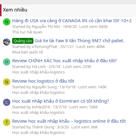
Xem nhiều
Hàng đi USA via cảng ở CANADA thì có cần khai ISF 10+2
N
Started by Nguyễn Thị Nhi
19/6/20
Lượt xem: 692K
Thủ tục hải quan
Giá Xe tải Faw 8 tấn Thùng 9M7 chở pallet.
Quảng cáo
Started by oToHungPhat
25/1/21
Lượt xem: 468K
Mua bán quốc tế
Review CHÍNH XÁC học xuất nhập khẩu ở đâu tốt?
H
Started by Hà Linh
2/5/18
Lượt xem: 233K
Học xuất nhập khẩu-logistics
Review học logistics ở đâu tốt
N
Started by Nguyễn Sung
13/10/18
Lượt xem: 143K
Học xuất nhập khẩu-logistics
Học xuất nhập khẩu ở Eximtrain có tốt không?
L
Started by linhle2018
13/7/18
Lượt xem: 106K
Học xuất nhập khẩu-logistics
Review học xuất nhập khẩu – logistics online ở đâu tốt
T
Started by Thành Dung
3/3/20
Lượt xem: 66K
Học xuất nhập khẩu-logistics