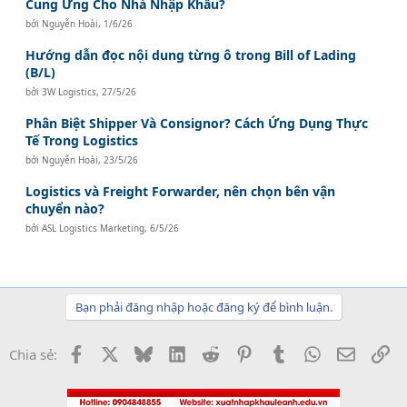
Cung Ứng Cho Nhà Nhập Khẩu?
bởi
Nguyễn Hoài
,
1/6/26
Hướng dẫn đọc nội dung từng ô trong Bill of Lading
(B/L)
bởi
3W Logistics
,
27/5/26
Phân Biệt Shipper Và Consignor? Cách Ứng Dụng Thực
Tế Trong Logistics
bởi
Nguyễn Hoài
,
23/5/26
Logistics và Freight Forwarder, nên chọn bên vận
chuyển nào?
bởi
ASL Logistics Marketing
,
6/5/26
Bạn phải đăng nhập hoặc đăng ký để bình luận.
Facebook
X
Bluesky
LinkedIn
Reddit
Pinterest
Tumblr
WhatsApp
Email
Li
Chia sẻ: