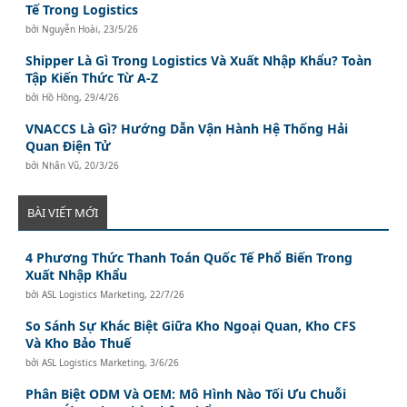
Tế Trong Logistics
bởi
Nguyễn Hoài
,
23/5/26
Shipper Là Gì Trong Logistics Và Xuất Nhập Khẩu? Toàn
Tập Kiến Thức Từ A-Z
bởi
Hồ Hồng
,
29/4/26
VNACCS Là Gì? Hướng Dẫn Vận Hành Hệ Thống Hải
Quan Điện Tử
bởi
Nhân Vũ
,
20/3/26
BÀI VIẾT MỚI
4 Phương Thức Thanh Toán Quốc Tế Phổ Biến Trong
Xuất Nhập Khẩu
bởi
ASL Logistics Marketing
,
22/7/26
So Sánh Sự Khác Biệt Giữa Kho Ngoại Quan, Kho CFS
Và Kho Bảo Thuế
bởi
ASL Logistics Marketing
,
3/6/26
Phân Biệt ODM Và OEM: Mô Hình Nào Tối Ưu Chuỗi