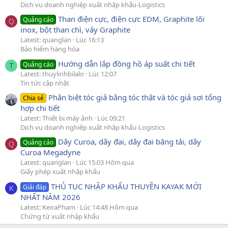
Dịch vụ doanh nghiệp xuất nhập khẩu-Logistics
Than điện cực, điện cực EDM, Graphite lõi
Quảng cáo
Q
inox, bột than chì, vảy Graphite
Latest: quanglan
Lúc 16:13
Bảo hiểm hàng hóa
Hướng dẫn lắp đồng hồ áp suất chi tiết
Quảng cáo
T
Latest: thuylinhbilalo
Lúc 12:07
Tin tức cập nhật
Phân biệt tóc giả bằng tóc thật và tóc giả sợi tổng
Chia sẻ
hợp chi tiết
Latest: Thiết bị máy ảnh
Lúc 09:21
Dịch vụ doanh nghiệp xuất nhập khẩu-Logistics
Dây Curoa, dây đai, dây đai băng tải, dây
Quảng cáo
Q
Curoa Megadyne
Latest: quanglan
Lúc 15:03 Hôm qua
Giấy phép xuất nhập khẩu
THỦ TỤC NHẬP KHẨU THUYỀN KAYAK MỚI
Giải đáp
K
NHẤT NĂM 2026
Latest: KeiraPham
Lúc 14:48 Hôm qua
Chứng từ xuất nhập khẩu