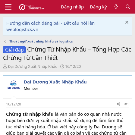
Đăng nhập
Đăng ký
Hướng dẫn cách đăng bài - Đặt câu hỏi lên
weblogistics.vn
Thuật ngữ xuất nhập khẩu và logistics
Chứng Từ Nhập Khẩu – Tổng Hợp Các
Giải đáp
Chứng Từ Cần Thiết
T
N
Đại Dương Xuất Nhập Khẩu
16/12/20
h
g
r
à
Đại Dương Xuất Nhập Khẩu
e
y
a
g
Member
d
ử
s
i
t
16/12/20
#1
a
Chứng từ nhập khẩu
là văn bản do cơ quan nhà nước
r
hoặc bên đơn vị xuất nhập khẩu sử dụng để làm làm thủ
t
e
tục nhận hàng hóa. Ở bài viết này công ty Đại Dương sẽ
r
giúp bạn giải quyết các vấn đề cơ bản về các chứng từ cần