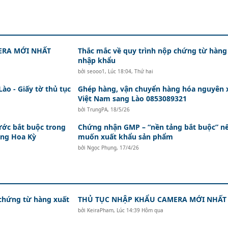
ERA MỚI NHẤT
Thắc mắc về quy trình nộp chứng từ hàng
nhập khẩu
bởi
seooo1
,
Lúc 18:04, Thứ hai
o - Giấy tờ thủ tục
Ghép hàng, vận chuyển hàng hóa nguyên 
Việt Nam sang Lào 0853089321
bởi
TrungPA
,
18/5/26
ớc bắt buộc trong
Chứng nhận GMP – “nền tảng bắt buộc” n
ang Hoa Kỳ
muốn xuất khẩu sản phẩm
bởi
Ngọc Phụng
,
17/4/26
 chứng từ hàng xuất
THỦ TỤC NHẬP KHẨU CAMERA MỚI NHẤT
bởi
KeiraPham
,
Lúc 14:39 Hôm qua