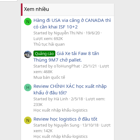
Xem nhiều
Hàng đi USA via cảng ở CANADA thì
N
có cần khai ISF 10+2
Started by Nguyễn Thị Nhi
19/6/20
Lượt xem: 692K
Thủ tục hải quan
Giá Xe tải Faw 8 tấn
Quảng cáo
Thùng 9M7 chở pallet.
Started by oToHungPhat
25/1/21
Lượt
xem: 468K
Mua bán quốc tế
Review CHÍNH XÁC học xuất nhập
H
khẩu ở đâu tốt?
Started by Hà Linh
2/5/18
Lượt xem:
233K
Học xuất nhập khẩu-logistics
Review học logistics ở đâu tốt
N
Started by Nguyễn Sung
13/10/18
Lượt
xem: 142K
Học xuất nhập khẩu-logistics