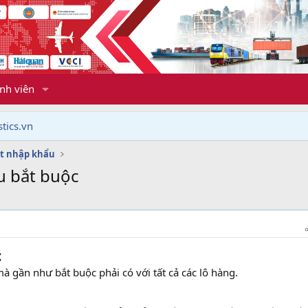
nh viên
tics.vn
t nhập khẩu
u bắt buộc
c
à gần như bắt buộc phải có với tất cả các lô hàng.