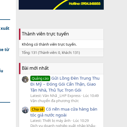
 xuất
Thành viên trực tuyến
Không có thành viên trực tuyến.
xe từ
Tổng: 131 (Thành viên: 0, khách: 131)
Bài mới nhất
ếu
Gửi Lồng Đèn Trung Thu
Quảng cáo
Đi Mỹ – Đóng Gói Cẩn Thận, Giao
Tận Nhà, Thủ Tục Trọn Gói
Latest: Văn Nhã _LHP Express
Lúc 10:49
Vận chuyển đa phương thức
Có nên mua cửa hàng bán
Chia sẻ
tóc giả nước ngoài
Latest: Thiết bị máy ảnh
Lúc 10:29
Dịch vụ doanh nghiệp xuất nhập khẩu-