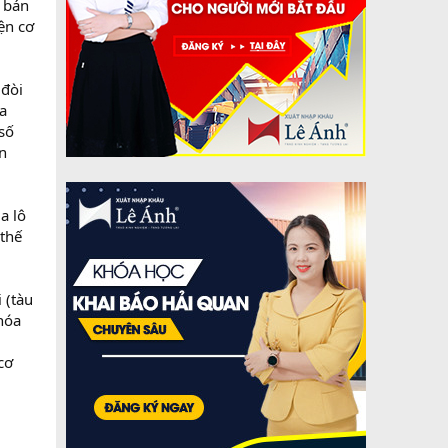
i bán
ện cơ
 đòi
a
số
n
a lô
 thế
 (tàu
hóa
cơ