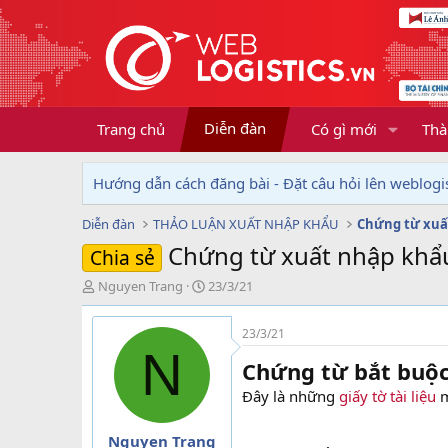
Diễn đàn
Trang chủ
Có gì mới
Thà
Hướng dẫn cách đăng bài - Đặt câu hỏi lên weblogis
Diễn đàn
THẢO LUẬN XUẤT NHẬP KHẨU
Chứng từ xuấ
Chứng từ xuất nhập khẩ
Chia sẻ
T
N
Nguyen Trang
23/3/21
h
g
r
à
23/3/21
e
y
N
a
g
Chứng từ bắt buộ
d
ử
s
i
Đây là những
giấy tờ tài liệu
m
t
a
Nguyen Trang
r