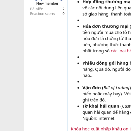
Hợp đồng thương mạ
New member
t
về các nội dung liên qu
Bài viết
2
e
sở giao hàng, thanh toá
Reaction score
0
r
Hóa đơn thương mại
(
tiền người mua cho lô 
hóa đơn là chứng từ tha
tiền, phương thức thanh
nhất trong số
các loại 
Phiếu đóng gói hàng 
hàng. Qua đó, người đọc
nào…
Vận đơn
(
Bill of Lading
biển hoặc máy bay). Vớ
ghi trên đó.
Tờ khai hải quan
(
Cust
quan hải quan để hàng 
Nguồn: internet
Khóa học xuất nhập khẩu onli