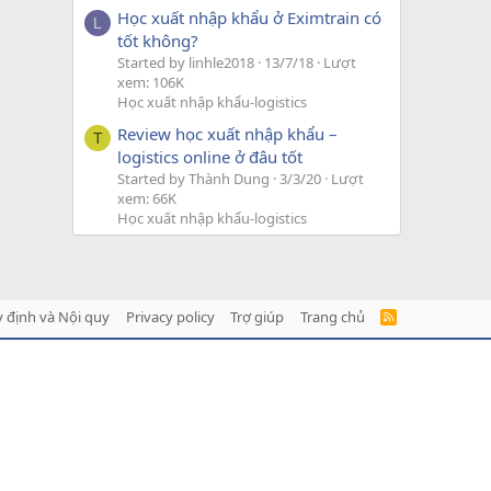
Học xuất nhập khẩu ở Eximtrain có
L
tốt không?
Started by linhle2018
13/7/18
Lượt
xem: 106K
Học xuất nhập khẩu-logistics
Review học xuất nhập khẩu –
T
logistics online ở đâu tốt
Started by Thành Dung
3/3/20
Lượt
xem: 66K
Học xuất nhập khẩu-logistics
 định và Nội quy
Privacy policy
Trợ giúp
Trang chủ
R
S
S