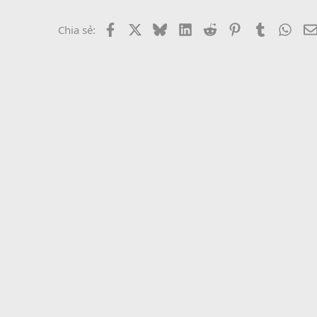
Facebook
X
Bluesky
LinkedIn
Reddit
Pinterest
Tumblr
What
Chia sẻ: