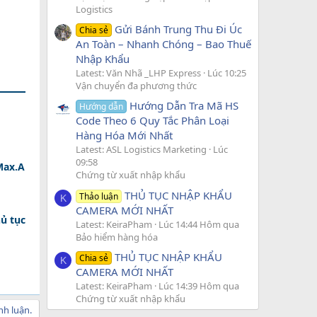
Logistics
Gửi Bánh Trung Thu Đi Úc
Chia sẻ
An Toàn – Nhanh Chóng – Bao Thuế
Nhập Khẩu
Latest: Văn Nhã _LHP Express
Lúc 10:25
Vận chuyển đa phương thức
Hướng Dẫn Tra Mã HS
Hướng dẫn
Code Theo 6 Quy Tắc Phân Loại
Hàng Hóa Mới Nhất
Latest: ASL Logistics Marketing
Lúc
09:58
Max.A
Chứng từ xuất nhập khẩu
THỦ TỤC NHẬP KHẨU
Thảo luận
K
CAMERA MỚI NHẤT
ủ tục
Latest: KeiraPham
Lúc 14:44 Hôm qua
Bảo hiểm hàng hóa
THỦ TỤC NHẬP KHẨU
Chia sẻ
K
CAMERA MỚI NHẤT
Latest: KeiraPham
Lúc 14:39 Hôm qua
Chứng từ xuất nhập khẩu
nh luận.