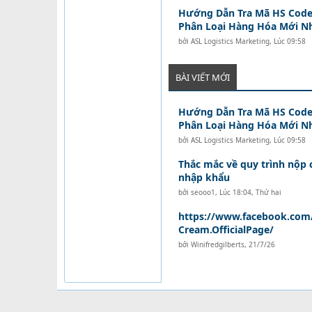
Hướng Dẫn Tra Mã HS Code
Phân Loại Hàng Hóa Mới N
bởi
ASL Logistics Marketing
,
Lúc 09:58
BÀI VIẾT MỚI
Hướng Dẫn Tra Mã HS Code
Phân Loại Hàng Hóa Mới N
bởi
ASL Logistics Marketing
,
Lúc 09:58
Thắc mắc về quy trình nộp
nhập khẩu
bởi
seooo1
,
Lúc 18:04, Thứ hai
https://www.facebook.com/
Cream.OfficialPage/
bởi
Winifredgilberts
,
21/7/26