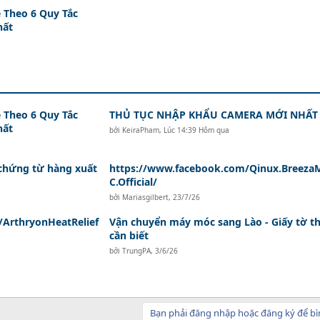
 Theo 6 Quy Tắc
hất
 Theo 6 Quy Tắc
THỦ TỤC NHẬP KHẨU CAMERA MỚI NHẤT
hất
bởi
KeiraPham
,
Lúc 14:39 Hôm qua
 chứng từ hàng xuất
https://www.facebook.com/Qinux.Breeza
C.Official/
bởi
Mariasgilbert
,
23/7/26
ArthryonHeatRelief
Vận chuyển máy móc sang Lào - Giấy tờ th
cần biết
bởi
TrungPA
,
3/6/26
Bạn phải đăng nhập hoặc đăng ký để bì