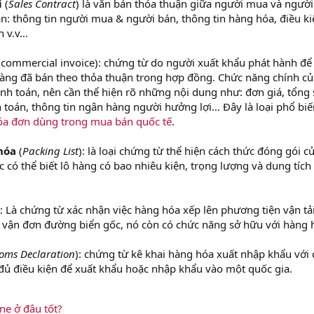
i
(
Sales Contract
) là văn bản thỏa thuận giữa người mua và ngườ
an: thông tin người mua & người bán, thông tin hàng hóa, điều ki
n v.v…
commercial invoice): chứng từ do người xuất khẩu phát hành để
hàng đã bán theo thỏa thuận trong hợp đồng. Chức năng chính củ
nh toán, nên cần thể hiện rõ những nội dung như: đơn giá, tổng 
 toán, thông tin ngân hàng người hưởng lợi… Đây là loại phổ biế
hóa đơn dùng trong mua bán quốc tế
.
hóa
(
Packing List
): là loại chứng từ thể hiện cách thức đóng gói củ
 có thể biết lô hàng có bao nhiêu kiện, trọng lượng và dung tích
): Là chứng từ xác nhận việc hàng hóa xếp lên phương tiện vận tải
i vận đơn đường biển gốc, nó còn có chức năng sở hữu với hàng 
oms Declaration
): chứng từ kê khai hàng hóa xuất nhập khẩu với 
đủ điều kiện để xuất khẩu hoặc nhập khẩu vào một quốc gia.
ne ở đâu tốt?