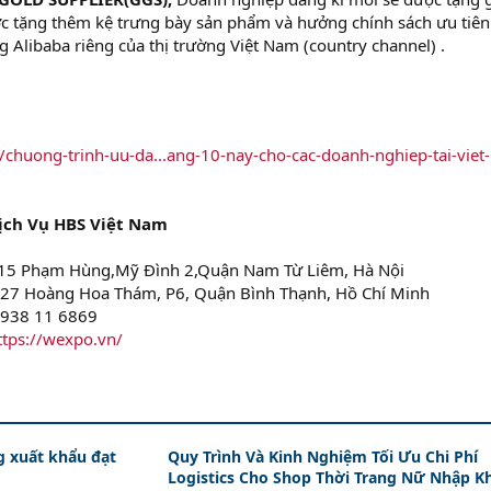
c tặng thêm kệ trưng bày sản phẩm và hưởng chính sách ưu tiên
 Alibaba riêng của thị trường Việt Nam (country channel) .
/chuong-trinh-uu-da...ang-10-nay-cho-cac-doanh-nghiep-tai-viet
ịch Vụ HBS Việt Nam
 ,15 Phạm Hùng,Mỹ Đình 2,Quận Nam Từ Liêm, Hà Nội
 27 Hoàng Hoa Thám, P6, Quận Bình Thạnh, Hồ Chí Minh
 0938 11 6869
ttps://wexpo.vn/
g xuất khẩu đạt
Quy Trình Và Kinh Nghiệm Tối Ưu Chi Phí
Logistics Cho Shop Thời Trang Nữ Nhập K