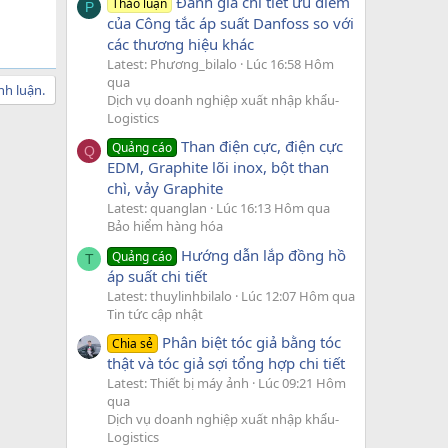
Đánh giá chi tiết ưu điểm
Thảo luận
P
của Công tắc áp suất Danfoss so với
các thương hiệu khác
Latest: Phương_bilalo
Lúc 16:58 Hôm
qua
nh luận.
Dịch vụ doanh nghiệp xuất nhập khẩu-
Logistics
Than điện cực, điện cực
Quảng cáo
Q
EDM, Graphite lõi inox, bột than
chì, vảy Graphite
Latest: quanglan
Lúc 16:13 Hôm qua
Bảo hiểm hàng hóa
Hướng dẫn lắp đồng hồ
Quảng cáo
T
áp suất chi tiết
Latest: thuylinhbilalo
Lúc 12:07 Hôm qua
Tin tức cập nhật
Phân biệt tóc giả bằng tóc
Chia sẻ
thật và tóc giả sợi tổng hợp chi tiết
Latest: Thiết bị máy ảnh
Lúc 09:21 Hôm
qua
Dịch vụ doanh nghiệp xuất nhập khẩu-
Logistics