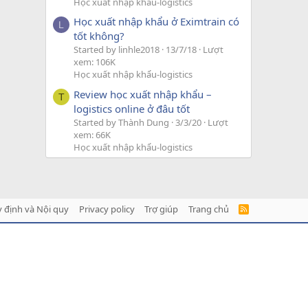
Học xuất nhập khẩu-logistics
Học xuất nhập khẩu ở Eximtrain có
L
tốt không?
Started by linhle2018
13/7/18
Lượt
xem: 106K
Học xuất nhập khẩu-logistics
Review học xuất nhập khẩu –
T
logistics online ở đâu tốt
Started by Thành Dung
3/3/20
Lượt
xem: 66K
Học xuất nhập khẩu-logistics
 định và Nội quy
Privacy policy
Trợ giúp
Trang chủ
R
S
S