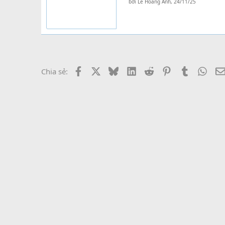
bởi
Lê Hoàng Anh
,
24/11/25
Facebook
X
Bluesky
LinkedIn
Reddit
Pinterest
Tumblr
What
Chia sẻ: