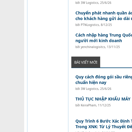
bởi
3W Logistics
,
25/6/26
Chuyển phát nhanh quần áo:
cho khách hàng gửi áo dài 
bởi
PTNLogistics
,
8/12/25
Cách nhập hàng Trung Quốc
người mới kinh doanh
bởi
yenchinalogisitcs
,
13/11/25
BÀI VIẾT MỚI
Quy cách đóng gói sầu riên
chuẩn hiện nay
bởi
3W Logistics
,
25/6/26
THỦ TỤC NHẬP KHẨU MÁY
bởi
KeiraPham
,
11/12/25
Quy Trình 6 Bước Xác Định 
Trong XNK: Từ Lý Thuyết Đ