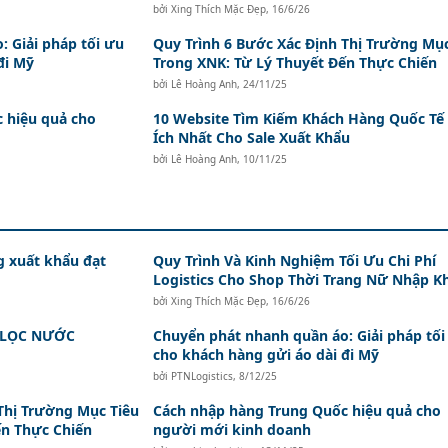
bởi
Xing Thích Mặc Đẹp
,
16/6/26
 Giải pháp tối ưu
Quy Trình 6 Bước Xác Định Thị Trường Mục
đi Mỹ
Trong XNK: Từ Lý Thuyết Đến Thực Chiến
bởi
Lê Hoàng Anh
,
24/11/25
 hiệu quả cho
10 Website Tìm Kiếm Khách Hàng Quốc Tế
Ích Nhất Cho Sale Xuất Khẩu
bởi
Lê Hoàng Anh
,
10/11/25
g xuất khẩu đạt
Quy Trình Và Kinh Nghiệm Tối Ưu Chi Phí
Logistics Cho Shop Thời Trang Nữ Nhập K
bởi
Xing Thích Mặc Đẹp
,
16/6/26
 LỌC NƯỚC
Chuyển phát nhanh quần áo: Giải pháp tối
cho khách hàng gửi áo dài đi Mỹ
bởi
PTNLogistics
,
8/12/25
Thị Trường Mục Tiêu
Cách nhập hàng Trung Quốc hiệu quả cho
ến Thực Chiến
người mới kinh doanh