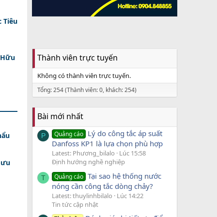
 Tiêu
Thành viên trực tuyến
 Hữu
Không có thành viên trực tuyến.
Tổng: 254 (Thành viên: 0, khách: 254)
Bài mới nhất
Lý do công tắc áp suất
Quảng cáo
hẩu
P
Danfoss KP1 là lựa chọn phù hợp
Latest: Phương_bilalo
Lúc 15:58
Định hướng nghề nghiệp
 ưu
Tại sao hệ thống nước
Quảng cáo
T
nóng cần công tắc dòng chảy?
Latest: thuylinhbilalo
Lúc 14:22
Tin tức cập nhật