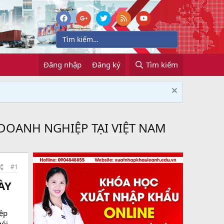
Đăng nhập
Đăng ký
Tìm kiếm
DOANH NGHIỆP TẠI VIỆT NAM
#1
ÀY
iệp
gói