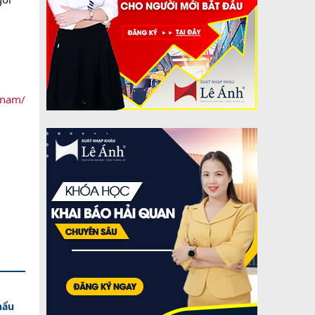
-nam/
hẩu