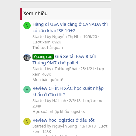
Xem nhiều
Hàng đi USA via cảng ở CANADA thì
N
có cần khai ISF 10+2
Started by Nguyễn Thị Nhi
19/6/20
Lượt xem: 692K
Thủ tục hải quan
Giá Xe tải Faw 8 tấn
Quảng cáo
Thùng 9M7 chở pallet.
Started by oToHungPhat
25/1/21
Lượt
xem: 468K
Mua bán quốc tế
Review CHÍNH XÁC học xuất nhập
H
khẩu ở đâu tốt?
Started by Hà Linh
2/5/18
Lượt xem:
234K
Học xuất nhập khẩu-logistics
Review học logistics ở đâu tốt
N
Started by Nguyễn Sung
13/10/18
Lượt
xem: 143K