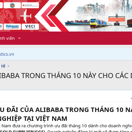
nh viên
tics.vn
 tế
IBABA TRONG THÁNG 10 NÀY CHO CÁC 
 ĐÃI CỦA ALIBABA TRONG THÁNG 10 N
GHIỆP TẠI VIỆT NAM
t Nam đưa ra chương trình ưu đãi tháng 10 dành cho doanh ngh
GOLD SUPPLIER(GGS),
Doanh nghiệp đăng kí mới sẽ được tặng 