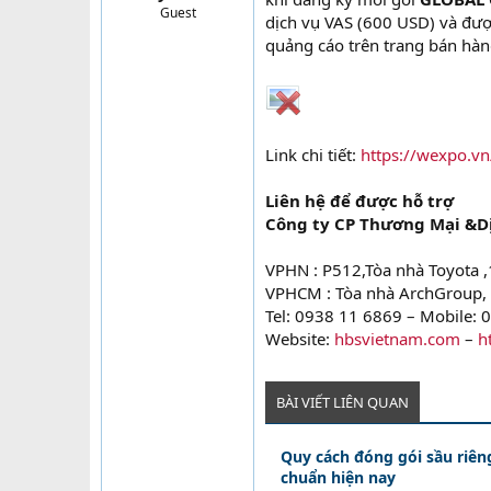
Guest
t
dịch vụ VAS (600 USD) và đượ
e
quảng cáo trên trang bán hàng
r
Link chi tiết:
https://wexpo.vn
Liên hệ để được hỗ trợ
Công ty CP Thương Mại &D
VPHN : P512,Tòa nhà Toyota
VPHCM : Tòa nhà ArchGroup,
Tel: 0938 11 6869 – Mobile:
Website:
hbsvietnam.com
–
h
BÀI VIẾT LIÊN QUAN
Quy cách đóng gói sầu riên
chuẩn hiện nay