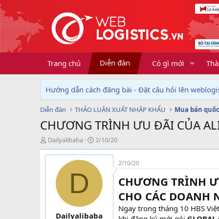
Diễn đàn
Trang chủ
Có gì mới
Thà
Hướng dẫn cách đăng bài - Đặt câu hỏi lên weblogis
Diễn đàn
THẢO LUẬN XUẤT NHẬP KHẨU
Mua bán quốc
CHƯƠNG TRÌNH ƯU ĐÃI CỦA AL
T
N
Dailyalibaba
2/10/20
h
g
r
à
2/10/20
e
y
D
a
g
CHƯƠNG TRÌNH ƯU
d
ử
s
i
CHO CÁC DOANH N
t
Ngay trong tháng 10 HBS Việ
a
Dailyalibaba
khi đăng ký mới gói
GLOBAL 
r