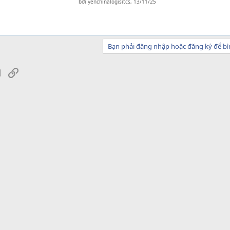
bởi
yenchinalogisitcs
,
13/11/25
Bạn phải đăng nhập hoặc đăng ký để bì
sApp
Email
Link