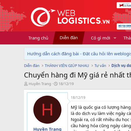
Diễn đàn
Trang chủ
Có gì mới
Thà
Hướng dẫn cách đăng bài - Đặt câu hỏi lên weblogis
Diễn đàn
THÀNH VIÊN GIÚP NHAU
Tư vấn
Chuyển hàng đi Mỹ giá rẻ nhất t
T
N
Huyền Trang
18/12/19
h
g
r
à
18/12/19
e
y
H
a
g
Mỹ là quốc gia có lượng hàng
d
ử
là do dịch vụ làm việc ngày c
s
i
Ngoài ra, có rất nhiều du học
t
cầu hàng hóa cũng ngày càng 
a
Huyền Trang
r