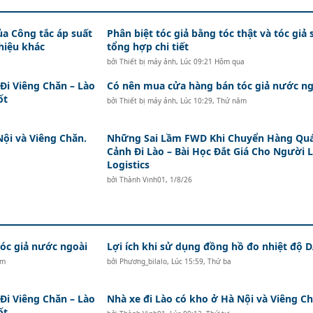
ủa Công tắc áp suất
Phân biệt tóc giả bằng tóc thật và tóc giả 
hiệu khác
tổng hợp chi tiết
bởi
Thiết bị máy ảnh
,
Lúc 09:21 Hôm qua
i Viêng Chăn – Lào
Có nên mua cửa hàng bán tóc giả nước ng
ốt
bởi
Thiết bị máy ảnh
,
Lúc 10:29, Thứ năm
Nội và Viêng Chăn.
Những Sai Lầm FWD Khi Chuyển Hàng Qu
Cảnh Đi Lào – Bài Học Đắt Giá Cho Người 
Logistics
bởi
Thành Vinh01
,
1/8/26
c giả nước ngoài
Lợi ích khi sử dụng đồng hồ đo nhiệt độ
ăm
bởi
Phương_bilalo
,
Lúc 15:59, Thứ ba
i Viêng Chăn – Lào
Nhà xe đi Lào có kho ở Hà Nội và Viêng Ch
ốt