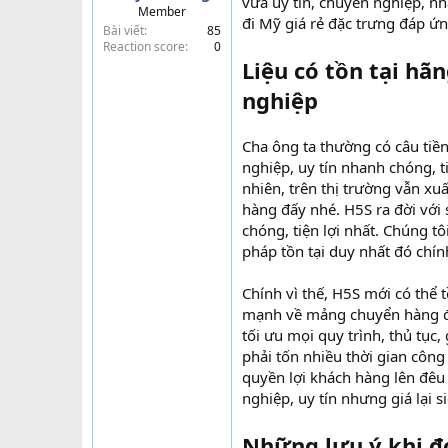
vừa uy tín, chuyên nghiệp, n
Member
t
đi Mỹ giá rẻ đặc trưng đáp 
Bài viết
85
e
Reaction score
0
r
Liệu có tồn tại hã
nghiệp
Cha ông ta thường có câu tiền
nghiệp, uy tín nhanh chóng, t
nhiên, trên thị trường vẫn xu
hàng đấy nhé. H5S ra đời vớ
chóng, tiện lợi nhất. Chúng t
pháp tồn tại duy nhất đó chí
Chính vì thế, H5S mới có thể 
mạnh về mảng chuyển hàng đi
tối ưu mọi quy trình, thủ tục
phải tốn nhiều thời gian công
quyền lợi khách hàng lên đêu 
nghiệp, uy tín nhưng giá lại si
Những lưu ý khi đ