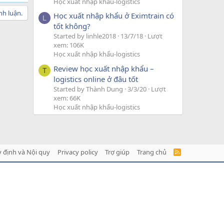
Học xuất nhập khẩu-logistics
nh luận.
Học xuất nhập khẩu ở Eximtrain có
L
tốt không?
Started by linhle2018
13/7/18
Lượt
xem: 106K
Học xuất nhập khẩu-logistics
Review học xuất nhập khẩu –
T
logistics online ở đâu tốt
Started by Thành Dung
3/3/20
Lượt
xem: 66K
Học xuất nhập khẩu-logistics
 định và Nội quy
Privacy policy
Trợ giúp
Trang chủ
R
S
S