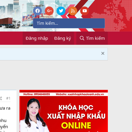
Đăng nhập
Đăng ký
Tìm kiếm
#1
ưa ra
.
 nhu
uyển