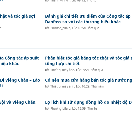
bởi
Thành Vinh01
,
Lúc 09:12, Thứ tư
hật và tóc giả sợi
Đánh giá chi tiết ưu điểm của Công tắc áp
Danfoss so với các thương hiệu khác
a
bởi
Phương_bilalo
,
Lúc 16:58 Hôm qua
ủa Công tắc áp suất
Phân biệt tóc giả bằng tóc thật và tóc giả 
hiệu khác
tổng hợp chi tiết
bởi
Thiết bị máy ảnh
,
Lúc 09:21 Hôm qua
i Viêng Chăn – Lào
Có nên mua cửa hàng bán tóc giả nước ng
ốt
bởi
Thiết bị máy ảnh
,
Lúc 10:29, Thứ năm
Nội và Viêng Chăn.
Lợi ích khi sử dụng đồng hồ đo nhiệt độ
bởi
Phương_bilalo
,
Lúc 15:59, Thứ ba