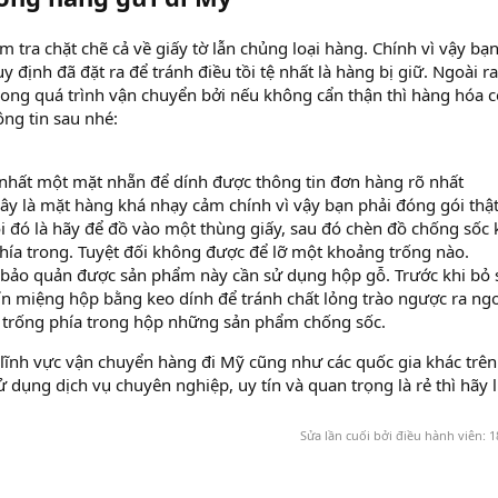
 tra chặt chẽ cả về giấy tờ lẫn chủng loại hàng. Chính vì vậy bạ
định đã đặt ra để tránh điều tồi tệ nhất là hàng bị giữ. Ngoài ra
rong quá trình vận chuyển bởi nếu không cẩn thận thì hàng hóa c
ng tin sau nhé:
 nhất một mặt nhẵn để dính được thông tin đơn hàng rõ nhất
ây là mặt hàng khá nhạy cảm chính vì vậy bạn phải đóng gói thậ
i đó là hãy để đồ vào một thùng giấy, sau đó chèn đồ chống sốc 
hía trong. Tuyệt đối không được để lỡ một khoảng trống nào.
ể bảo quản được sản phẩm này cần sử dụng hộp gỗ. Trước khi bỏ 
n miệng hộp bằng keo dính để tránh chất lỏng trào ngược ra ngo
 trống phía trong hộp những sản phẩm chống sốc.
 lĩnh vực vận chuyển hàng đi Mỹ cũng như các quốc gia khác trên
ử dụng dịch vụ chuyên nghiệp, uy tín và quan trọng là rẻ thì hãy l
Sửa lần cuối bởi điều hành viên:
1