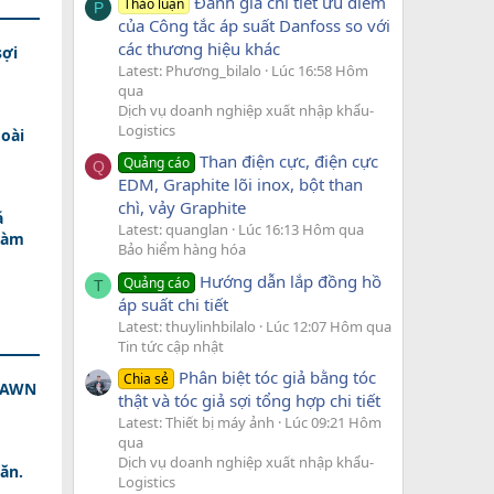
Đánh giá chi tiết ưu điểm
Thảo luận
P
của Công tắc áp suất Danfoss so với
các thương hiệu khác
sợi
Latest: Phương_bilalo
Lúc 16:58 Hôm
qua
Dịch vụ doanh nghiệp xuất nhập khẩu-
Logistics
oài
Than điện cực, điện cực
Quảng cáo
Q
EDM, Graphite lõi inox, bột than
chì, vảy Graphite
á
Latest: quanglan
Lúc 16:13 Hôm qua
Làm
Bảo hiểm hàng hóa
Hướng dẫn lắp đồng hồ
Quảng cáo
T
áp suất chi tiết
Latest: thuylinhbilalo
Lúc 12:07 Hôm qua
Tin tức cập nhật
Phân biệt tóc giả bằng tóc
Chia sẻ
 DAWN
thật và tóc giả sợi tổng hợp chi tiết
Latest: Thiết bị máy ảnh
Lúc 09:21 Hôm
qua
Dịch vụ doanh nghiệp xuất nhập khẩu-
ăn.
Logistics