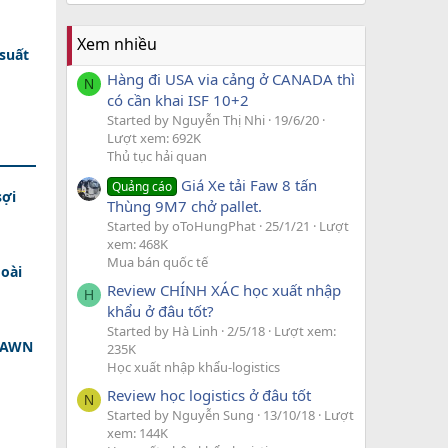
Xem nhiều
 suất
Hàng đi USA via cảng ở CANADA thì
N
có cần khai ISF 10+2
Started by Nguyễn Thị Nhi
19/6/20
Lượt xem: 692K
Thủ tục hải quan
Giá Xe tải Faw 8 tấn
Quảng cáo
sợi
Thùng 9M7 chở pallet.
Started by oToHungPhat
25/1/21
Lượt
xem: 468K
Mua bán quốc tế
oài
Review CHÍNH XÁC học xuất nhập
H
khẩu ở đâu tốt?
Started by Hà Linh
2/5/18
Lượt xem:
 DAWN
235K
Học xuất nhập khẩu-logistics
Review học logistics ở đâu tốt
N
Started by Nguyễn Sung
13/10/18
Lượt
xem: 144K