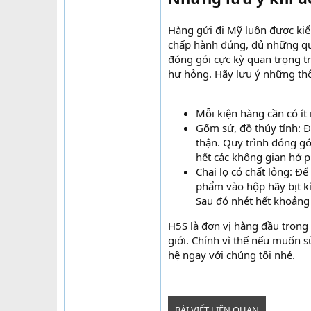
Hàng gửi đi Mỹ luôn được kiểm
chấp hành đúng, đủ những quy 
đóng gói cực kỳ quan trọng t
hư hỏng. Hãy lưu ý những thô
Mỗi kiện hàng cần có ít
Gốm sứ, đồ thủy tính: Đ
thận. Quy trình đóng gó
hết các không gian hở p
Chai lọ có chất lỏng: Đ
phẩm vào hộp hãy bịt kí
Sau đó nhét hết khoảng
H5S là đơn vị hàng đầu trong
giới. Chính vì thế nếu muốn s
hệ ngay với chúng tôi nhé.
BÀI VIẾT LIÊN QUAN