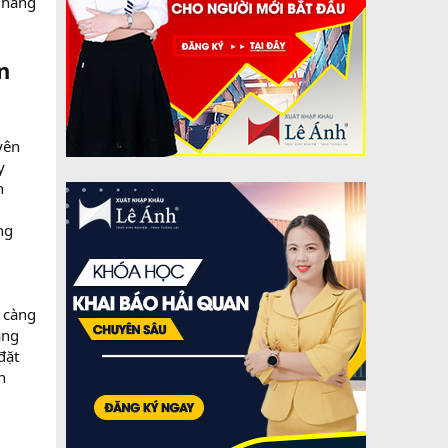
 hàng
n
yên
y
h
ng
 càng
ẳng
đặt
n