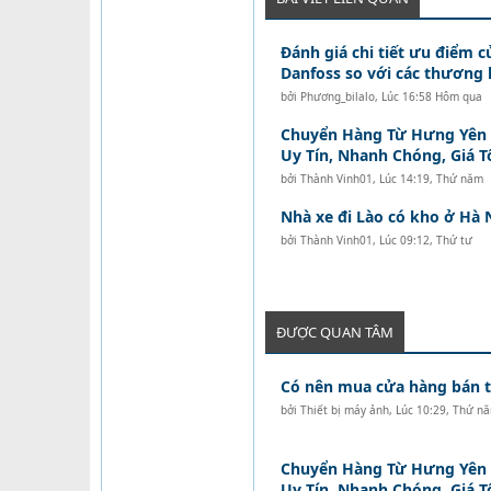
Đánh giá chi tiết ưu điểm c
Danfoss so với các thương 
bởi
Phương_bilalo
,
Lúc 16:58 Hôm qua
Chuyển Hàng Từ Hưng Yên Đ
Uy Tín, Nhanh Chóng, Giá T
bởi
Thành Vinh01
,
Lúc 14:19, Thứ năm
Nhà xe đi Lào có kho ở Hà 
bởi
Thành Vinh01
,
Lúc 09:12, Thứ tư
ĐƯỢC QUAN TÂM
Có nên mua cửa hàng bán tó
bởi
Thiết bị máy ảnh
,
Lúc 10:29, Thứ n
Chuyển Hàng Từ Hưng Yên Đ
Uy Tín, Nhanh Chóng, Giá T