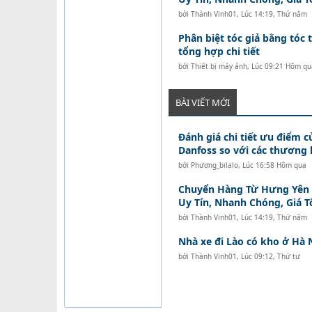
bởi
Thành Vinh01
,
Lúc 14:19, Thứ năm
Phân biệt tóc giả bằng tóc t
tổng hợp chi tiết
bởi
Thiết bị máy ảnh
,
Lúc 09:21 Hôm qu
BÀI VIẾT MỚI
Đánh giá chi tiết ưu điểm c
Danfoss so với các thương 
bởi
Phương_bilalo
,
Lúc 16:58 Hôm qua
Chuyển Hàng Từ Hưng Yên Đ
Uy Tín, Nhanh Chóng, Giá T
bởi
Thành Vinh01
,
Lúc 14:19, Thứ năm
Nhà xe đi Lào có kho ở Hà 
bởi
Thành Vinh01
,
Lúc 09:12, Thứ tư