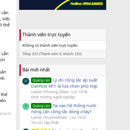
n cần
, việc
ó thể
Thành viên trực tuyến
Không có thành viên trực tuyến.
t cẩn
Tổng: 333 (Thành viên: 0, khách: 333)
kín
Bài mới nhất
sản
ài.
Lý do công tắc áp suất
Quảng cáo
P
Danfoss KP1 là lựa chọn phù hợp
Latest: Phương_bilalo
Lúc 15:58
 thế
Định hướng nghề nghiệp
iên
Tại sao hệ thống nước
Quảng cáo
T
nóng cần công tắc dòng chảy?
8/12/19
Latest: thuylinhbilalo
Lúc 14:22
Tin tức cập nhật