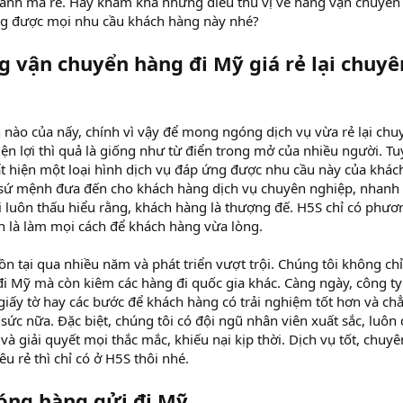
hanh mà rẻ. Hãy khám khá những điều thú vị về hãng vận chuyển
ứng được mọi nhu cầu khách hàng này nhé?
ng vận chuyển hàng đi Mỹ giá rẻ lại chuyê
 nào của nấy, chính vì vậy để mong ngóng dịch vụ vừa rẻ lại chu
iện lợi thì quả là giống như từ điển trong mở của nhiều người. Tu
ất hiện một loại hình dịch vụ đáp ứng được nhu cầu này của khác
i sứ mệnh đưa đến cho khách hàng dịch vụ chuyên nghiệp, nhanh
ôi luôn thấu hiểu rằng, khách hàng là thượng đế. H5S chỉ có phươ
nh là làm mọi cách để khách hàng vừa lòng.
tồn tại qua nhiều năm và phát triển vượt trội. Chúng tôi không chỉ
 Mỹ mà còn kiêm các hàng đi quốc gia khác. Càng ngày, công ty
, giấy tờ hay các bước để khách hàng có trải nghiệm tốt hơn và ch
 sức nữa. Đặc biệt, chúng tôi có đội ngũ nhân viên xuất sắc, luôn 
và giải quyết mọi thắc mắc, khiếu nại kịp thời. Dịch vụ tốt, chuyê
êu rẻ thì chỉ có ở H5S thôi nhé.
óng hàng gửi đi Mỹ