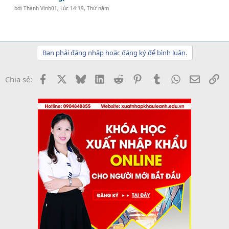
bởi
Thành Vinh01
,
Lúc 14:19, Thứ năm
Bạn phải đăng nhập hoặc đăng ký để bình luận.
Facebook
X
Bluesky
LinkedIn
Reddit
Pinterest
Tumblr
WhatsApp
Email
Li
Chia sẻ: