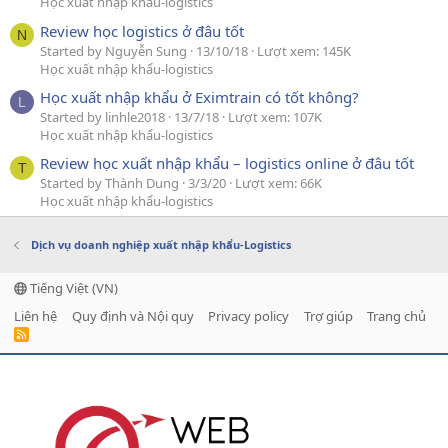
Học xuất nhập khẩu-logistics
Review học logistics ở đâu tốt
N
Started by Nguyễn Sung
13/10/18
Lượt xem: 145K
Học xuất nhập khẩu-logistics
Học xuất nhập khẩu ở Eximtrain có tốt không?
L
Started by linhle2018
13/7/18
Lượt xem: 107K
Học xuất nhập khẩu-logistics
Review học xuất nhập khẩu – logistics online ở đâu tốt
T
Started by Thành Dung
3/3/20
Lượt xem: 66K
Học xuất nhập khẩu-logistics
Dịch vụ doanh nghiệp xuất nhập khẩu-Logistics
Tiếng Việt (VN)
Liên hệ
Quy định và Nội quy
Privacy policy
Trợ giúp
Trang chủ
R
S
S