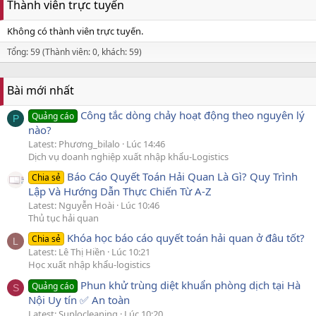
Thành viên trực tuyến
Không có thành viên trực tuyến.
Tổng: 59 (Thành viên: 0, khách: 59)
Bài mới nhất
Công tắc dòng chảy hoạt động theo nguyên lý
Quảng cáo
P
nào?
Latest: Phương_bilalo
Lúc 14:46
Dịch vụ doanh nghiệp xuất nhập khẩu-Logistics
Báo Cáo Quyết Toán Hải Quan Là Gì? Quy Trình
Chia sẻ
Lập Và Hướng Dẫn Thực Chiến Từ A-Z
Latest: Nguyễn Hoài
Lúc 10:46
Thủ tục hải quan
Khóa học báo cáo quyết toán hải quan ở đâu tốt?
Chia sẻ
L
Latest: Lê Thị Hiền
Lúc 10:21
Học xuất nhập khẩu-logistics
Phun khử trùng diệt khuẩn phòng dịch tại Hà
Quảng cáo
S
Nội Uy tín ✅ An toàn
Latest: Suplocleaning
Lúc 10:20