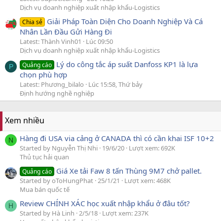
Dịch vụ doanh nghiệp xuất nhập khẩu-Logistics
Giải Pháp Toàn Diện Cho Doanh Nghiệp Và Cá
Chia sẻ
Nhân Lần Đầu Gửi Hàng Đi
Latest: Thành Vinh01
Lúc 09:50
Dịch vụ doanh nghiệp xuất nhập khẩu-Logistics
Lý do công tắc áp suất Danfoss KP1 là lựa
Quảng cáo
P
chọn phù hợp
Latest: Phương_bilalo
Lúc 15:58, Thứ bảy
Định hướng nghề nghiệp
Xem nhiều
Hàng đi USA via cảng ở CANADA thì có cần khai ISF 10+2
N
Started by Nguyễn Thị Nhi
19/6/20
Lượt xem: 692K
Thủ tục hải quan
Giá Xe tải Faw 8 tấn Thùng 9M7 chở pallet.
Quảng cáo
Started by oToHungPhat
25/1/21
Lượt xem: 468K
Mua bán quốc tế
Review CHÍNH XÁC học xuất nhập khẩu ở đâu tốt?
H
Started by Hà Linh
2/5/18
Lượt xem: 237K