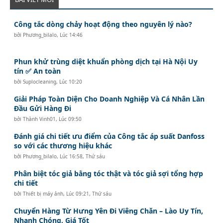
Công tắc dòng chảy hoạt động theo nguyên lý nào?
bởi
Phương_bilalo
,
Lúc 14:46
Phun khử trùng diệt khuẩn phòng dịch tại Hà Nội Uy
tín ✅ An toàn
bởi
Suplocleaning
,
Lúc 10:20
Giải Pháp Toàn Diện Cho Doanh Nghiệp Và Cá Nhân Lần
Đầu Gửi Hàng Đi
bởi
Thành Vinh01
,
Lúc 09:50
Đánh giá chi tiết ưu điểm của Công tắc áp suất Danfoss
so với các thương hiệu khác
bởi
Phương_bilalo
,
Lúc 16:58, Thứ sáu
Phân biệt tóc giả bằng tóc thật và tóc giả sợi tổng hợp
chi tiết
bởi
Thiết bị máy ảnh
,
Lúc 09:21, Thứ sáu
Chuyển Hàng Từ Hưng Yên Đi Viêng Chăn – Lào Uy Tín,
Nhanh Chóng, Giá Tốt