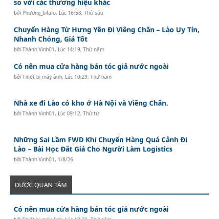
so với các thương hiệu khác
bởi
Phương_bilalo
,
Lúc 16:58, Thứ sáu
Chuyển Hàng Từ Hưng Yên Đi Viêng Chăn – Lào Uy Tín,
Nhanh Chóng, Giá Tốt
bởi
Thành Vinh01
,
Lúc 14:19, Thứ năm
Có nên mua cửa hàng bán tóc giả nước ngoài
bởi
Thiết bị máy ảnh
,
Lúc 10:29, Thứ năm
Nhà xe đi Lào có kho ở Hà Nội và Viêng Chăn.
bởi
Thành Vinh01
,
Lúc 09:12, Thứ tư
Những Sai Lầm FWD Khi Chuyển Hàng Quá Cảnh Đi
Lào – Bài Học Đắt Giá Cho Người Làm Logistics
bởi
Thành Vinh01
,
1/8/26
ĐƯỢC QUAN TÂM
Có nên mua cửa hàng bán tóc giả nước ngoài