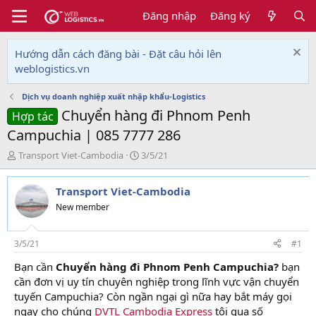
Đăng nhập
Đăng ký
Hướng dẫn cách đăng bài - Đặt câu hỏi lên
weblogistics.vn
Dịch vụ doanh nghiệp xuất nhập khẩu-Logistics
Chuyển hàng đi Phnom Penh
Hợp tác
Campuchia | 085 7777 286
T
N
Transport Viet-Cambodia
3/5/21
h
g
r
à
Transport Viet-Cambodia
e
y
a
g
New member
d
ử
s
i
t
3/5/21
#1
a
Bạn cần
Chuyển hàng đi Phnom Penh Campuchia?
bạn
r
cần đơn vị uy tín chuyên nghiệp trong lĩnh vực vận chuyển
t
e
tuyến Campuchia? Còn ngần ngại gì nữa hay bắt máy gọi
r
ngay cho chúng
DVTL Cambodia Express
tôi qua số