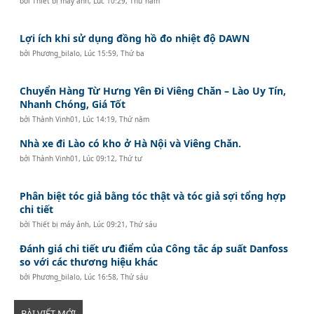
bởi
Thiết bị máy ảnh
,
Lúc 10:29, Thứ năm
Lợi ích khi sử dụng đồng hồ đo nhiệt độ DAWN
bởi
Phương_bilalo
,
Lúc 15:59, Thứ ba
Chuyển Hàng Từ Hưng Yên Đi Viêng Chăn – Lào Uy Tín,
Nhanh Chóng, Giá Tốt
bởi
Thành Vinh01
,
Lúc 14:19, Thứ năm
Nhà xe đi Lào có kho ở Hà Nội và Viêng Chăn.
bởi
Thành Vinh01
,
Lúc 09:12, Thứ tư
Phân biệt tóc giả bằng tóc thật và tóc giả sợi tổng hợp
chi tiết
bởi
Thiết bị máy ảnh
,
Lúc 09:21, Thứ sáu
Đánh giá chi tiết ưu điểm của Công tắc áp suất Danfoss
so với các thương hiệu khác
bởi
Phương_bilalo
,
Lúc 16:58, Thứ sáu
BÀI VIẾT MỚI