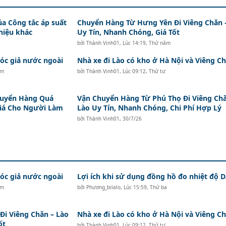
ủa Công tắc áp suất
Chuyển Hàng Từ Hưng Yên Đi Viêng Chăn 
hiệu khác
Uy Tín, Nhanh Chóng, Giá Tốt
bởi
Thành Vinh01
,
Lúc 14:19, Thứ năm
c giả nước ngoài
Nhà xe đi Lào có kho ở Hà Nội và Viêng Ch
ăm
bởi
Thành Vinh01
,
Lúc 09:12, Thứ tư
huyển Hàng Quá
Vận Chuyển Hàng Từ Phú Thọ Đi Viêng Ch
Giá Cho Người Làm
Lào Uy Tín, Nhanh Chóng, Chi Phí Hợp Lý
bởi
Thành Vinh01
,
30/7/26
c giả nước ngoài
Lợi ích khi sử dụng đồng hồ đo nhiệt độ
ăm
bởi
Phương_bilalo
,
Lúc 15:59, Thứ ba
i Viêng Chăn – Lào
Nhà xe đi Lào có kho ở Hà Nội và Viêng Ch
ốt
bởi
Thành Vinh01
,
Lúc 09:12, Thứ tư