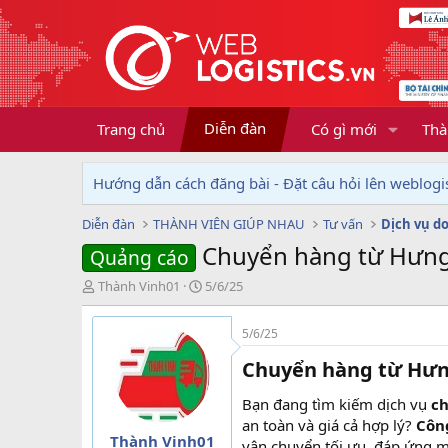
Diễn đàn
Trang chủ
Có gì mới
Thà
Hướng dẫn cách đăng bài - Đặt câu hỏi lên weblogis
Diễn đàn
THÀNH VIÊN GIÚP NHAU
Tư vấn
Chuyển hàng từ Hưng 
Quảng cáo
T
N
Thành Vinh01
5/6/25
h
g
r
à
5/6/25
e
y
a
g
Chuyển hàng từ Hưng
d
ử
s
i
Bạn đang tìm kiếm dịch vụ
ch
t
an toàn và giá cả hợp lý?
Côn
a
Thành Vinh01
vận chuyển tối ưu, đáp ứng 
r