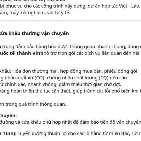
bị phục vụ cho các công trình xây dựng, dự án hợp tác Việt - Lào.
âm, máy xét nghiệm, vật tư y tế.
c cửa khẩu thường vận chuyển
an trọng đảm bảo hàng hóa được thông quan nhanh chóng, đúng
uốc tế Thành Vinh
hỗ trợ trọn gói các dịch vụ liên quan đến hải
 khẩu: Hóa đơn thương mại, hợp đồng mua bán, phiếu đóng gói
ứng nhận xuất xứ (CO), chứng nhận chất lượng (CQ) nếu cần.
tử chính xác, nhanh chóng, giảm thiểu thời gian chờ đợi.
àng hoàn thiện thủ tục cần thiết, giúp tránh các lỗi phổ biến khi 
inh trong quá trình thông quan.
chuyển:
 đường và cửa khẩu phù hợp nhất để đảm bảo tiến độ vận chuyển
 Tĩnh):
Tuyến đường thuận lợi cho các lô hàng từ miền Bắc, rút