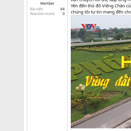
Member
t
Yên đến thủ đô Viêng Chăn củ
Bài viết
64
e
chúng tôi tự tin mang đến cho
Reaction score
0
r