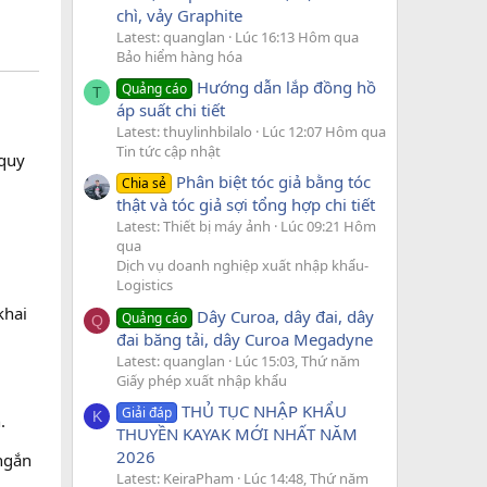
chì, vảy Graphite
Latest: quanglan
Lúc 16:13 Hôm qua
Bảo hiểm hàng hóa
Hướng dẫn lắp đồng hồ
Quảng cáo
T
áp suất chi tiết
Latest: thuylinhbilalo
Lúc 12:07 Hôm qua
Tin tức cập nhật
 quy
Phân biệt tóc giả bằng tóc
Chia sẻ
thật và tóc giả sợi tổng hợp chi tiết
Latest: Thiết bị máy ảnh
Lúc 09:21 Hôm
qua
Dịch vụ doanh nghiệp xuất nhập khẩu-
Logistics
khai
Dây Curoa, dây đai, dây
Quảng cáo
Q
đai băng tải, dây Curoa Megadyne
Latest: quanglan
Lúc 15:03, Thứ năm
Giấy phép xuất nhập khẩu
THỦ TỤC NHẬP KHẨU
Giải đáp
K
.
THUYỀN KAYAK MỚI NHẤT NĂM
2026
 ngắn
Latest: KeiraPham
Lúc 14:48, Thứ năm