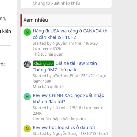
Chứng từ xuất nhập khẩu
nh,
Xem nhiều
Hàng đi USA via cảng ở CANADA thì
u kiện
N
có cần khai ISF 10+2
Started by Nguyễn Thị Nhi
19/6/20
Lượt xem: 692K
Thủ tục hải quan
Giá Xe tải Faw 8 tấn
ước
Quảng cáo
Thùng 9M7 chở pallet.
Started by oToHungPhat
25/1/21
Lượt
xem: 468K
Mua bán quốc tế
Review CHÍNH XÁC học xuất nhập
H
khẩu ở đâu tốt?
Started by Hà Linh
2/5/18
Lượt xem:
234K
Học xuất nhập khẩu-logistics
Review học logistics ở đâu tốt
N
Started by Nguyễn Sung
13/10/18
Lượt