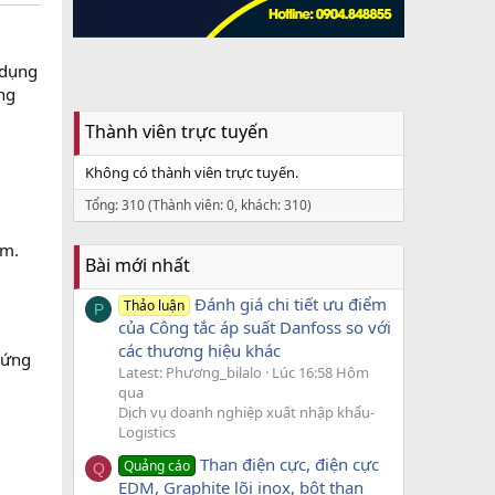
 dụng
ng
Thành viên trực tuyến
Không có thành viên trực tuyến.
Tổng: 310 (Thành viên: 0, khách: 310)
ệm.
Bài mới nhất
Đánh giá chi tiết ưu điểm
Thảo luận
P
của Công tắc áp suất Danfoss so với
các thương hiệu khác
hứng
Latest: Phương_bilalo
Lúc 16:58 Hôm
qua
Dịch vụ doanh nghiệp xuất nhập khẩu-
Logistics
Than điện cực, điện cực
Quảng cáo
Q
EDM, Graphite lõi inox, bột than