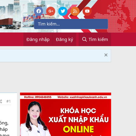
Đăng nhập
Đăng ký
Tìm kiếm
#1
óng,
pháp
 Hưng