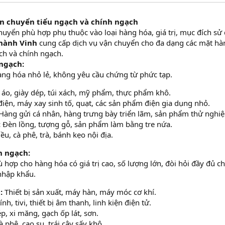
ận chuyển tiểu ngạch và chính ngạch
huyển phù hợp phụ thuộc vào loại hàng hóa, giá trị, mục đích sử
hành Vinh
cung cấp dịch vụ vận chuyển cho đa dạng các mặt hà
ạch và chính ngạch.
ngạch:
ng hóa nhỏ lẻ, không yêu cầu chứng từ phức tạp.
áo, giày dép, túi xách, mỹ phẩm, thực phẩm khô.
iện, máy xay sinh tố, quạt, các sản phẩm điện gia dụng nhỏ.
Hàng gửi cá nhân, hàng trưng bày triển lãm, sản phẩm thử nghi
:
Đèn lồng, tượng gỗ, sản phẩm làm bằng tre nứa.
ều, cà phê, trà, bánh kẹo nội địa.
h ngạch:
 hợp cho hàng hóa có giá trị cao, số lượng lớn, đòi hỏi đầy đủ c
nhập khẩu.
:
Thiết bị sản xuất, máy hàn, máy móc cơ khí.
nh, tivi, thiết bị âm thanh, linh kiện điện tử.
p, xi măng, gạch ốp lát, sơn.
 phê, cao su, trái cây sấy khô.