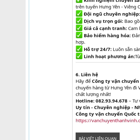
Kinh nghiệm chuyên sâ
trên tuyến Hưng Yên - Viêng 
Đội ngũ chuyên nghiệp
Dịch vụ trọn gói:
Bao gồm
Giá cả cạnh tranh:
Cam kế
Bảo hiểm hàng hóa:
Đảm 
hợp.
Hỗ trợ 24/7:
Luôn sẵn sàn
Linh hoạt phương án:
Tù
6. Liên hệ
Hãy để
Công ty vận chuyển
chuyến hàng từ Hưng Yên đi V
chất lượng nhất!
Hotline: 082.93.94.678
– Tư 
Uy tín - Chuyên nghiệp - 
Công ty vận chuyển Quốc t
https://vanchuyenthanhvinh.
BÀI VIẾT LIÊN QUAN