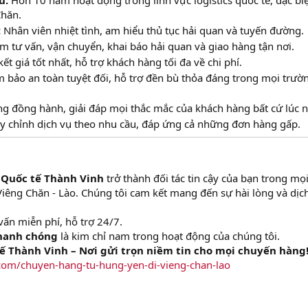
u:
Hơn 10 năm hoạt động trong lĩnh vực logistics quốc tế, đặc biệ
Chăn.
:
Nhân viên nhiệt tình, am hiểu thủ tục hải quan và tuyến đường.
 tư vấn, vận chuyển, khai báo hải quan và giao hàng tận nơi.
t giá tốt nhất, hỗ trợ khách hàng tối đa về chi phí.
bảo an toàn tuyệt đối, hỗ trợ đền bù thỏa đáng trong mọi trườ
g đồng hành, giải đáp mọi thắc mắc của khách hàng bất cứ lúc n
y chỉnh dịch vụ theo nhu cầu, đáp ứng cả những đơn hàng gấp.
 Quốc tế Thành Vinh
trở thành đối tác tin cậy của bạn trong mọ
iêng Chăn - Lào. Chúng tôi cam kết mang đến sự hài lòng và dịc
vấn miễn phí, hỗ trợ 24/7.
Nhanh chóng
là kim chỉ nam trong hoạt động của chúng tôi.
ế Thành Vinh – Nơi gửi trọn niềm tin cho mọi chuyến hàng
com/chuyen-hang-tu-hung-yen-di-vieng-chan-lao